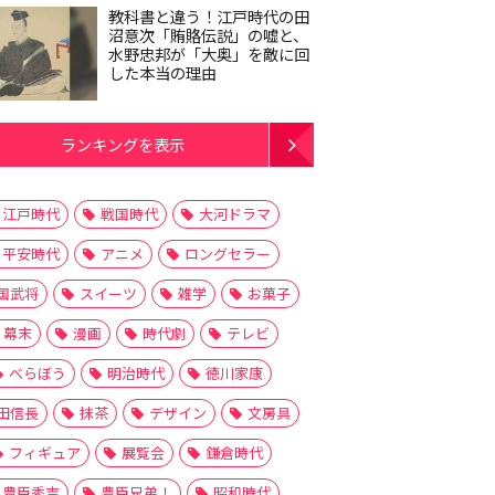
教科書と違う！江戸時代の田
沼意次「賄賂伝説」の嘘と、
水野忠邦が「大奥」を敵に回
した本当の理由
ランキングを表示
江戸時代
戦国時代
大河ドラマ
平安時代
アニメ
ロングセラー
国武将
スイーツ
雑学
お菓子
幕末
漫画
時代劇
テレビ
べらぼう
明治時代
徳川家康
田信長
抹茶
デザイン
文房具
フィギュア
展覧会
鎌倉時代
豊臣秀吉
豊臣兄弟！
昭和時代