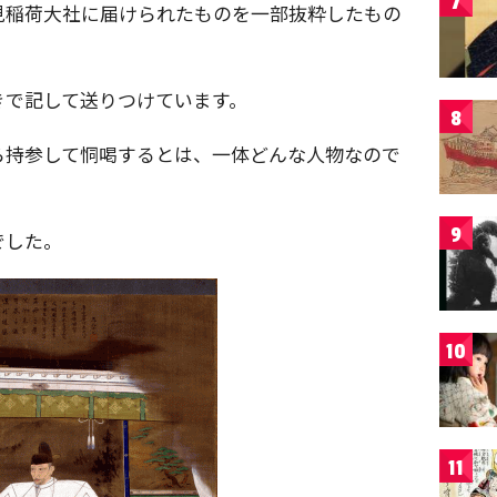
7
見稲荷大社に届けられたものを一部抜粋したもの
きで記して送りつけています。
8
ら持参して恫喝するとは、一体どんな人物なので
9
でした。
10
11