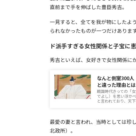
直前まで手を伸ばした豊臣秀吉。
一見すると、全てを我が物にしたよ
られなかったものが一つだけありま
ド派手すぎる女性関係と子宝に
秀吉といえば、女好きで女性関係に
なんと側室300
と違った理由とは
戦国時代きっての「女
でよし）を思い浮かべ
と言われており、天下
最愛の妻と言われ、当時としては珍
北政所）。