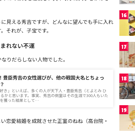
16
うに見える秀吉ですが、どんなに望んでも手に入れ
す。それが、子宝です。
恵まれない不運
17
かなりだらしない人物でした。
人！豊臣秀吉の女性選びが、他の戦国大名とちょっ
18
？
好き」といえば、多くの人が天下人・豊臣秀吉（とよとみ ひ
るかと思います。事実、秀吉の側室はその生涯で300人もいた
を獲った結果として…
19
しい恋愛結婚を成就させた正室のねね（高台院・