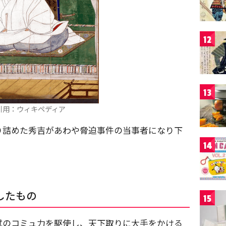
12
13
引用：ウィキペディア
り詰めた秀吉があわや脅迫事件の当事者になり下
14
。
したもの
15
賦のコミュ力を駆使し、天下取りに大手をかける