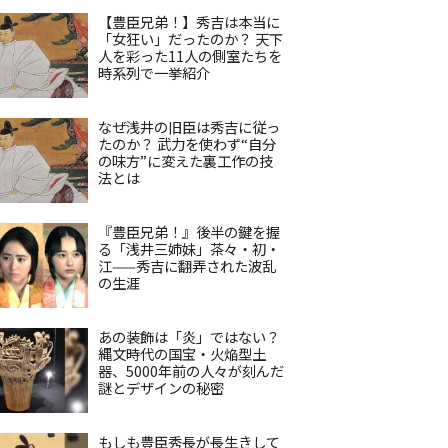
【豊臣兄弟！】秀吉は本当に
「女狂い」だったのか？ 天下
人を彩った11人の側室たちを
時系列で一挙紹介
なぜ浅井の旧臣は秀吉に従っ
たのか？ 武力を使わず“自分
の味方”に変えた裏工作の技
法とは
『豊臣兄弟！』後半の鍵を握
る「浅井三姉妹」茶々・初・
江——秀吉に翻弄された波乱
の生涯
あの装飾は「炎」ではない？
縄文時代の国宝・火焔型土
器、5000年前の人々が刻んだ
謎とデザインの秘密
もしも豊臣秀長が長生きして