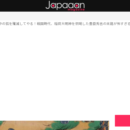
中の狐を殲滅してやる！戦国時代、稲荷大明神を恫喝した豊臣秀吉の末路が怖すぎ