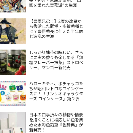
家を重ねた実務派”の生涯
【豊臣兄弟！】2度の改易か
ら復活した武将・多賀秀種と
は？豊臣秀長に仕えた半年間
と波乱の生涯
しっかり抹茶の味わい、さら
に果実の香りも楽しめる「無
糖フレーバー抹茶」ストロベ
リー、マンゴー新発売
ハローキティ、ポチャッコた
ちが昭和レトロなコインケー
スに！「サンリオキャラクタ
ーズ コインケース」第２弾
日本の四季折々の植物や情景
を描くことに相応しい色を集
めた水彩色鉛筆『色辞典』が
新発売！