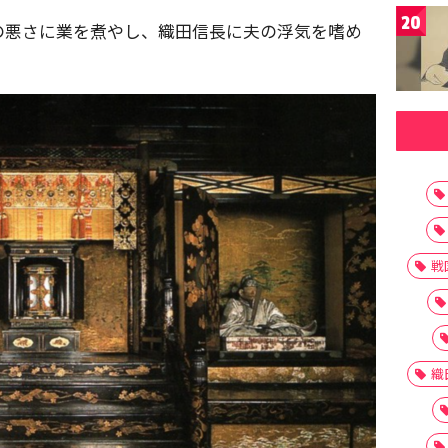
20
の悪さに業を煮やし、織田信長に夫の浮気を嗜め
戦
織