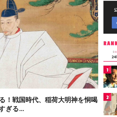
RAN
DA
2
1
2
る！戦国時代、稲荷大明神を恫喝
すぎる…