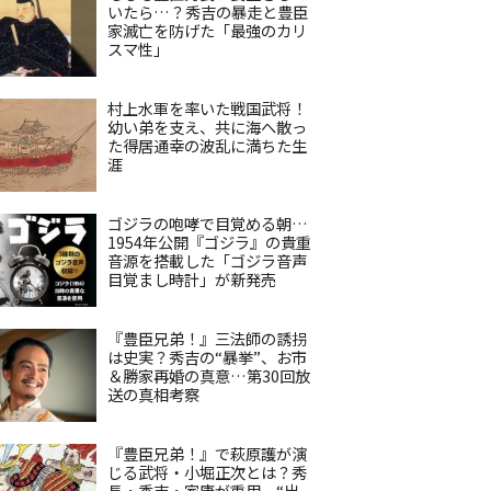
いたら…？秀吉の暴走と豊臣
家滅亡を防げた「最強のカリ
スマ性」
村上水軍を率いた戦国武将！
幼い弟を支え、共に海へ散っ
た得居通幸の波乱に満ちた生
涯
ゴジラの咆哮で目覚める朝…
1954年公開『ゴジラ』の貴重
音源を搭載した「ゴジラ音声
目覚まし時計」が新発売
『豊臣兄弟！』三法師の誘拐
は史実？秀吉の“暴挙”、お市
＆勝家再婚の真意…第30回放
送の真相考察
『豊臣兄弟！』で萩原護が演
じる武将・小堀正次とは？秀
長・秀吉・家康が重用、“出