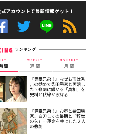
公式アカウントで最新情報ゲット！
ランキング
KING
ILY
WEEKLY
MONTHLY
4時間
週 間
月 間
『豊臣兄弟！』なぜお市は秀
吉の勧めで柴田勝家と再婚し
た？悲劇に繋がる「真相」を
史料と伏線から探る
『豊臣兄弟！』お市と柴田勝
家、自刃しての最期と「辞世
の句」…運命を共にした２人
の悲劇