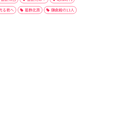
光る君へ
葛飾北斎
鎌倉殿の13人