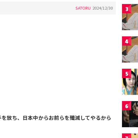
SATORU
2024/12/30
3
4
5
6
手を放ち、日本中からお前らを殲滅してやるから