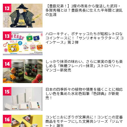
【豊臣兄弟！】2度の改易から復活した武将・
12
多賀秀種とは？豊臣秀長に仕えた半年間と波乱
の生涯
ハローキティ、ポチャッコたちが昭和レトロな
13
コインケースに！「サンリオキャラクターズ コ
インケース」第２弾
しっかり抹茶の味わい、さらに果実の香りも楽
14
しめる「無糖フレーバー抹茶」ストロベリー、
マンゴー新発売
日本の四季折々の植物や情景を描くことに相応
15
しい色を集めた水彩色鉛筆『色辞典』が新発
売！
コンビニおにぎりが文房具に！コンビニの定番
16
商品をモチーフにした文房具シリーズ『ジムマ
ート』誕生