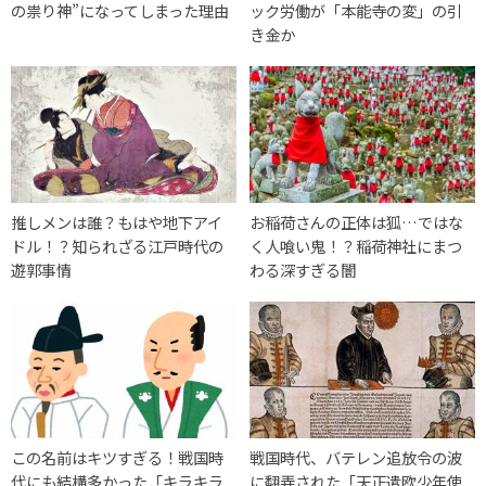
の祟り神”になってしまった理由
ック労働が「本能寺の変」の引
き金か
推しメンは誰？もはや地下アイ
お稲荷さんの正体は狐…ではな
ドル！？知られざる江戸時代の
く人喰い鬼！？稲荷神社にまつ
遊郭事情
わる深すぎる闇
この名前はキツすぎる！戦国時
戦国時代、バテレン追放令の波
代にも結構多かった「キラキラ
に翻弄された「天正遣欧少年使