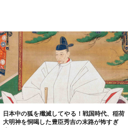
日本中の狐を殲滅してやる！戦国時代、稲荷
大明神を恫喝した豊臣秀吉の末路が怖すぎ