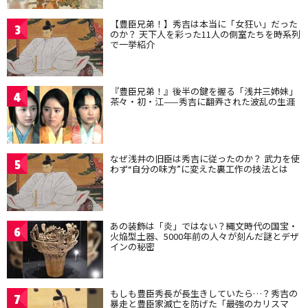
【豊臣兄弟！】秀吉は本当に「女狂い」だった
3
のか？ 天下人を彩った11人の側室たちを時系列
で一挙紹介
『豊臣兄弟！』後半の鍵を握る「浅井三姉妹」
4
茶々・初・江——秀吉に翻弄された波乱の生涯
なぜ浅井の旧臣は秀吉に従ったのか？ 武力を使
5
わず“自分の味方”に変えた裏工作の技法とは
あの装飾は「炎」ではない？縄文時代の国宝・
6
火焔型土器、5000年前の人々が刻んだ謎とデザ
インの秘密
もしも豊臣秀長が長生きしていたら…？秀吉の
7
暴走と豊臣家滅亡を防げた「最強のカリスマ