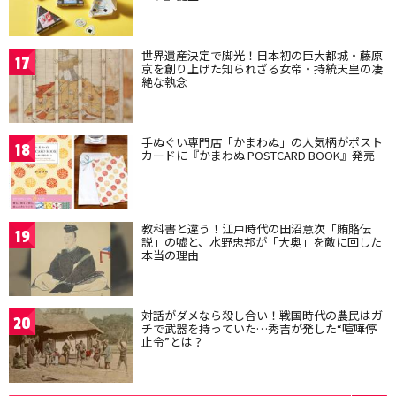
世界遺産決定で脚光！日本初の巨大都城・藤原
17
京を創り上げた知られざる女帝・持統天皇の凄
絶な執念
手ぬぐい専門店「かまわぬ」の人気柄がポスト
18
カードに『かまわぬ POSTCARD BOOK』発売
教科書と違う！江戸時代の田沼意次「賄賂伝
19
説」の嘘と、水野忠邦が「大奥」を敵に回した
本当の理由
対話がダメなら殺し合い！戦国時代の農民はガ
20
チで武器を持っていた…秀吉が発した“喧嘩停
止令”とは？