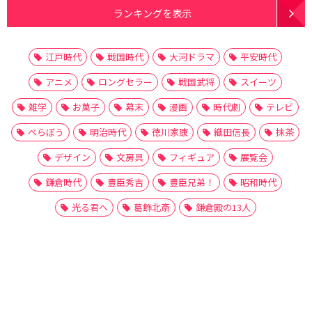
ランキングを表示
江戸時代
戦国時代
大河ドラマ
平安時代
アニメ
ロングセラー
戦国武将
スイーツ
雑学
お菓子
幕末
漫画
時代劇
テレビ
べらぼう
明治時代
徳川家康
織田信長
抹茶
デザイン
文房具
フィギュア
展覧会
鎌倉時代
豊臣秀吉
豊臣兄弟！
昭和時代
光る君へ
葛飾北斎
鎌倉殿の13人