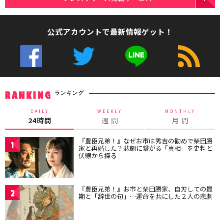
公式アカウントで最新情報ゲット！
ランキング
RANKING
DAILY
WEEKLY
MONTHLY
24時間
週 間
月 間
『豊臣兄弟！』なぜお市は秀吉の勧めで柴田勝
1
家と再婚した？悲劇に繋がる「真相」を史料と
伏線から探る
『豊臣兄弟！』お市と柴田勝家、自刃しての最
2
期と「辞世の句」…運命を共にした２人の悲劇