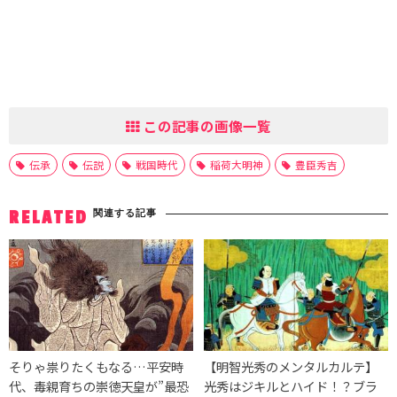
この記事の画像一覧
伝承
伝説
戦国時代
稲荷大明神
豊臣秀吉
関連する記事
RELATED
そりゃ祟りたくもなる…平安時
【明智光秀のメンタルカルテ】
代、毒親育ちの崇徳天皇が”最恐
光秀はジキルとハイド！？ブラ