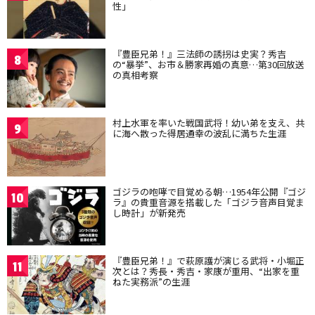
性」
『豊臣兄弟！』三法師の誘拐は史実？秀吉
8
の“暴挙”、お市＆勝家再婚の真意…第30回放送
の真相考察
村上水軍を率いた戦国武将！幼い弟を支え、共
9
に海へ散った得居通幸の波乱に満ちた生涯
ゴジラの咆哮で目覚める朝…1954年公開『ゴジ
10
ラ』の貴重音源を搭載した「ゴジラ音声目覚ま
し時計」が新発売
『豊臣兄弟！』で萩原護が演じる武将・小堀正
11
次とは？秀長・秀吉・家康が重用、“出家を重
ねた実務派”の生涯