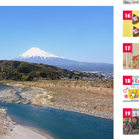
16
17
18
19