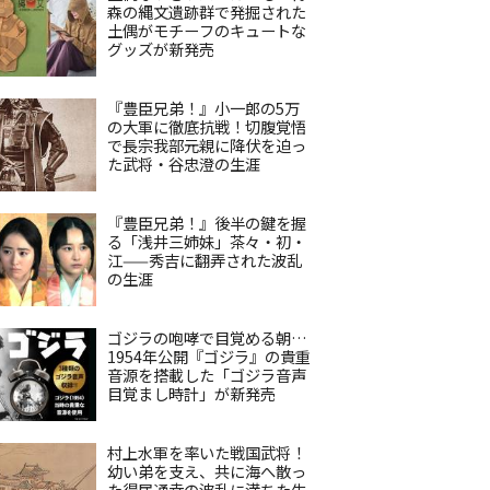
森の縄文遺跡群で発掘された
土偶がモチーフのキュートな
グッズが新発売
『豊臣兄弟！』小一郎の5万
の大軍に徹底抗戦！切腹覚悟
で長宗我部元親に降伏を迫っ
た武将・谷忠澄の生涯
『豊臣兄弟！』後半の鍵を握
る「浅井三姉妹」茶々・初・
江——秀吉に翻弄された波乱
の生涯
ゴジラの咆哮で目覚める朝…
1954年公開『ゴジラ』の貴重
音源を搭載した「ゴジラ音声
目覚まし時計」が新発売
村上水軍を率いた戦国武将！
幼い弟を支え、共に海へ散っ
た得居通幸の波乱に満ちた生