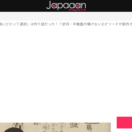
鳥にビビッて退却」は作り話だった！？武将・平維盛の情けないエピソードが創作