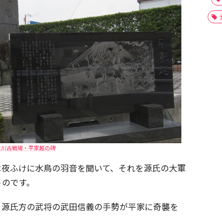
士川古戦場・平家越の碑
は夜ふけに水鳥の羽音を聞いて、それを源氏の大軍
うのです。
、源氏方の武将の武田信義の手勢が平家に奇襲を
。