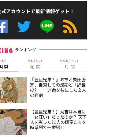
公式アカウントで最新情報ゲット！
ランキング
KING
ILY
WEEKLY
MONTHLY
4時間
週 間
月 間
『豊臣兄弟！』お市と柴田勝
家、自刃しての最期と「辞世
の句」…運命を共にした２人
の悲劇
【豊臣兄弟！】秀吉は本当に
「女狂い」だったのか？ 天下
人を彩った11人の側室たちを
時系列で一挙紹介