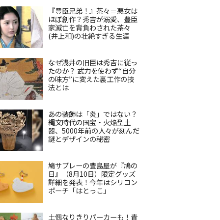
『豊臣兄弟！』茶々＝悪女は
ほぼ創作？秀吉が溺愛、豊臣
家滅亡を背負わされた茶々
(井上和)の壮絶すぎる生涯
なぜ浅井の旧臣は秀吉に従っ
たのか？ 武力を使わず“自分
の味方”に変えた裏工作の技
法とは
あの装飾は「炎」ではない？
縄文時代の国宝・火焔型土
器、5000年前の人々が刻んだ
謎とデザインの秘密
鳩サブレーの豊島屋が『鳩の
日』（8月10日）限定グッズ
詳細を発表！今年はシリコン
ポーチ「はとっこ」
土偶なりきりパーカーも！青