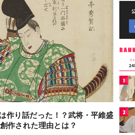
RAN
DA
2
1
2
は作り話だった！？武将・平維盛
創作された理由とは？