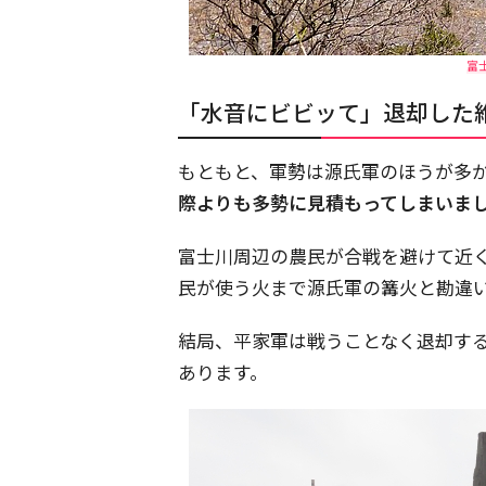
富士
「水音にビビッて」退却した
もともと、軍勢は源氏軍のほうが多
際よりも多勢に見積もってしまいま
富士川周辺の農民が合戦を避けて近
民が使う火まで源氏軍の篝火と勘違
結局、平家軍は戦うことなく退却す
あります。