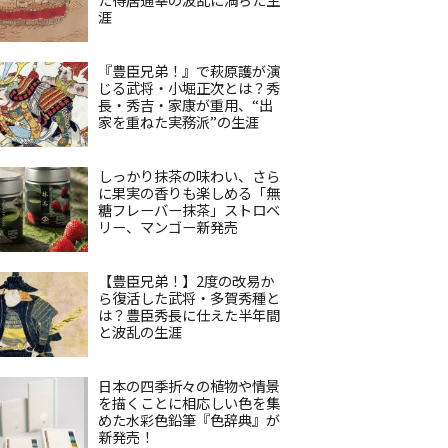
涯
『豊臣兄弟！』で萩原護が演
じる武将・小堀正次とは？秀
長・秀吉・家康が重用、“出
家を重ねた実務派”の生涯
しっかり抹茶の味わい、さら
に果実の香りも楽しめる「無
糖フレーバー抹茶」ストロベ
リー、マンゴー新発売
【豊臣兄弟！】2度の改易か
ら復活した武将・多賀秀種と
は？豊臣秀長に仕えた半年間
と波乱の生涯
日本の四季折々の植物や情景
を描くことに相応しい色を集
めた水彩色鉛筆『色辞典』が
新発売！