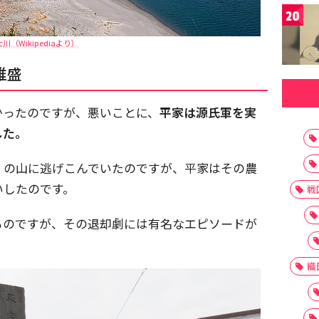
20
川（Wikipediaより）
維盛
かったのですが、悪いことに、
平家は源氏軍を実
した。
くの山に逃げこんでいたのですが、平家はその農
いしたのです。
戦
るのですが、その退却劇には有名なエピソードが
織