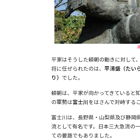
平家はそうした頼朝の動きに対して
将に任ぜられたのは、
平清盛（たい
り）
でした。
頼朝は、平家が向かってきていると知
の軍勢は
富士川
をはさんで対峙する
富士川は、長野県・山梨県及び静岡
流として有名です。日本三大急流の
ての要路でもありました。