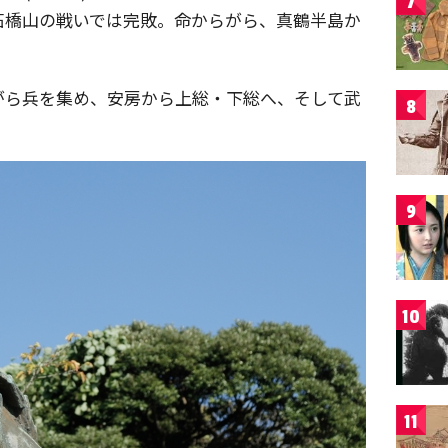
7
石橋山の戦いでは完敗。命からがら、真鶴半島か
がら兵を集め、安房から上総・下総へ、そして武
8
9
10
11