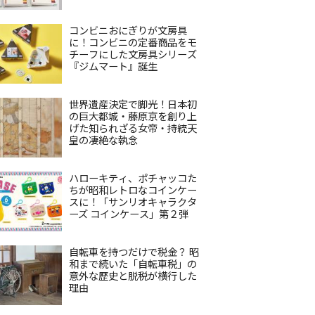
コンビニおにぎりが文房具
に！コンビニの定番商品をモ
チーフにした文房具シリーズ
『ジムマート』誕生
世界遺産決定で脚光！日本初
の巨大都城・藤原京を創り上
げた知られざる女帝・持統天
皇の凄絶な執念
ハローキティ、ポチャッコた
ちが昭和レトロなコインケー
スに！「サンリオキャラクタ
ーズ コインケース」第２弾
自転車を持つだけで税金？ 昭
和まで続いた「自転車税」の
意外な歴史と脱税が横行した
理由