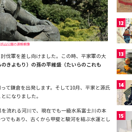
12
源氏山公園の源頼朝像
13
、討伐軍を差し向けました。この時、平家軍の大
らのきよもり）の孫の平維盛（たいらのこれも
14
って鎌倉を出発します。そして10月、平家と源氏
ことになりました。
県を流れる河川で、現在でも一級水系富士川の本
15
一つでもあり、古くから甲斐と駿河を結ぶ水運とし