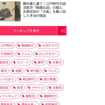
教科書と違う！江戸時代の田
沼意次「賄賂伝説」の嘘と、
水野忠邦が「大奥」を敵に回
した本当の理由
ランキングを表示
江戸時代
戦国時代
大河ドラマ
平安時代
アニメ
ロングセラー
国武将
スイーツ
雑学
お菓子
幕末
漫画
時代劇
テレビ
べらぼう
明治時代
徳川家康
田信長
抹茶
デザイン
文房具
フィギュア
展覧会
鎌倉時代
豊臣秀吉
豊臣兄弟！
昭和時代