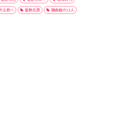
光る君へ
葛飾北斎
鎌倉殿の13人