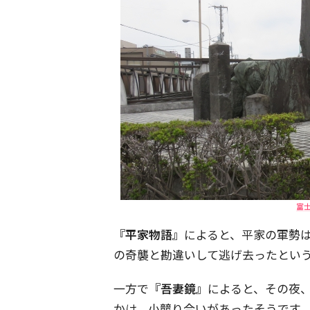
富
『平家物語』
によると、平家の軍勢
の奇襲と勘違いして逃げ去ったとい
一方で
『吾妻鏡』
によると、その夜
かけ、小競り合いがあったそうです