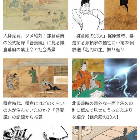
人身売買、ダメ絶対！鎌倉幕府
「鎌倉殿の13人」梶原景時、暴
の公式記録『吾妻鏡』に見る鎌
走する源頼家の犠牲に…第28回
倉幕府の禁止令と社会背景
放送「名刀の主」振り返り
鎌倉時代、鎌倉にはどのくらい
北条義時の意外な一面？承久の
の人が住んでいたのか？『吾妻
乱に臨んで見せたうろたえぶり
鏡』の記録から推算
を紹介【鎌倉殿の13人】