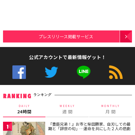
プレスリリース掲載サービス
公式アカウントで最新情報ゲット！
ランキング
RANKING
DAILY
WEEKLY
MONTHLY
24時間
週 間
月 間
『豊臣兄弟！』お市と柴田勝家、自刃しての最
1
期と「辞世の句」…運命を共にした２人の悲劇