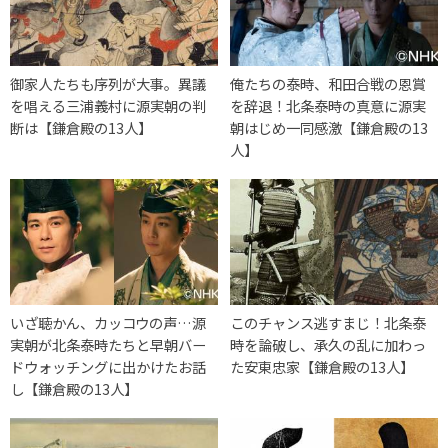
御家人たちも序列が大事。異議
俺たちの泰時、和田合戦の恩賞
を唱える三浦義村に源実朝の判
を辞退！北条泰時の真意に源実
断は【鎌倉殿の13人】
朝はじめ一同感激【鎌倉殿の13
人】
いざ聴かん、カッコウの声…源
このチャンス逃すまじ！北条泰
実朝が北条泰時たちと早朝バー
時を論破し、承久の乱に加わっ
ドウォッチングに出かけたお話
た安東忠家【鎌倉殿の13人】
し【鎌倉殿の13人】