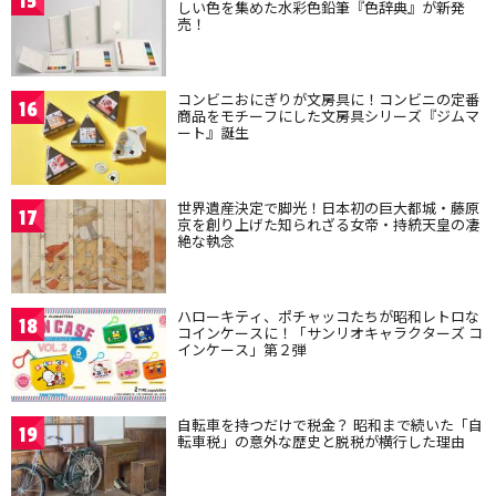
15
しい色を集めた水彩色鉛筆『色辞典』が新発
売！
コンビニおにぎりが文房具に！コンビニの定番
16
商品をモチーフにした文房具シリーズ『ジムマ
ート』誕生
世界遺産決定で脚光！日本初の巨大都城・藤原
17
京を創り上げた知られざる女帝・持統天皇の凄
絶な執念
ハローキティ、ポチャッコたちが昭和レトロな
18
コインケースに！「サンリオキャラクターズ コ
インケース」第２弾
自転車を持つだけで税金？ 昭和まで続いた「自
19
転車税」の意外な歴史と脱税が横行した理由