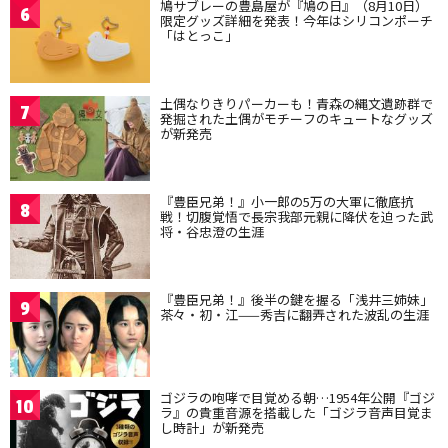
鳩サブレーの豊島屋が『鳩の日』（8月10日）
6
限定グッズ詳細を発表！今年はシリコンポーチ
「はとっこ」
土偶なりきりパーカーも！青森の縄文遺跡群で
7
発掘された土偶がモチーフのキュートなグッズ
が新発売
『豊臣兄弟！』小一郎の5万の大軍に徹底抗
8
戦！切腹覚悟で長宗我部元親に降伏を迫った武
将・谷忠澄の生涯
『豊臣兄弟！』後半の鍵を握る「浅井三姉妹」
9
茶々・初・江——秀吉に翻弄された波乱の生涯
ゴジラの咆哮で目覚める朝…1954年公開『ゴジ
10
ラ』の貴重音源を搭載した「ゴジラ音声目覚ま
し時計」が新発売