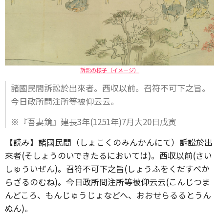
訴訟の様子（イメージ）
諸國民間訴訟於出來者。西収以前。召符不可下之旨。
今日政所問注所等被仰云云。
※『吾妻鏡』建長3年(1251年)7月大20日戊寅
【読み】諸國民間（しょこくのみんかんにて）訴訟於出
來者(そしょうのいできたるにおいては)。西収以前(さい
しゅういぜん)。召符不可下之旨(しょうふをくだすべか
らざるのむね)。今日政所問注所等被仰云云(こんじつま
んどころ、もんじゅうじょなどへ、おおせらるるとうん
ぬん)。