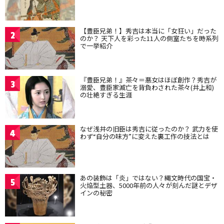
【豊臣兄弟！】秀吉は本当に「女狂い」だった
2
のか？ 天下人を彩った11人の側室たちを時系列
で一挙紹介
『豊臣兄弟！』茶々＝悪女はほぼ創作？秀吉が
3
溺愛、豊臣家滅亡を背負わされた茶々(井上和)
の壮絶すぎる生涯
なぜ浅井の旧臣は秀吉に従ったのか？ 武力を使
4
わず“自分の味方”に変えた裏工作の技法とは
あの装飾は「炎」ではない？縄文時代の国宝・
5
火焔型土器、5000年前の人々が刻んだ謎とデザ
インの秘密