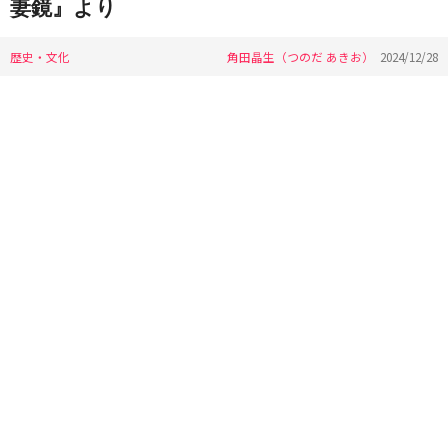
妻鏡』より
歴史・文化
角田晶生（つのだ あきお）
2024/12/28