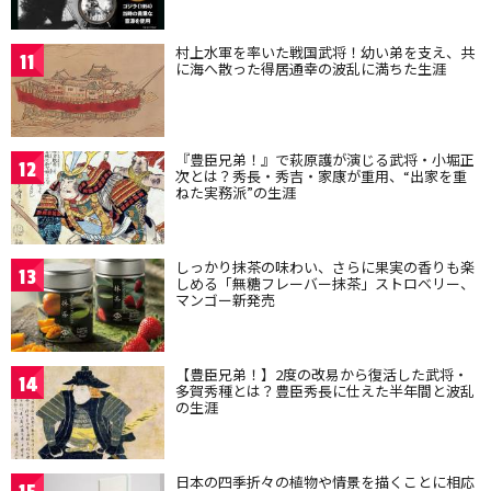
村上水軍を率いた戦国武将！幼い弟を支え、共
11
に海へ散った得居通幸の波乱に満ちた生涯
『豊臣兄弟！』で萩原護が演じる武将・小堀正
12
次とは？秀長・秀吉・家康が重用、“出家を重
ねた実務派”の生涯
しっかり抹茶の味わい、さらに果実の香りも楽
13
しめる「無糖フレーバー抹茶」ストロベリー、
マンゴー新発売
【豊臣兄弟！】2度の改易から復活した武将・
14
多賀秀種とは？豊臣秀長に仕えた半年間と波乱
の生涯
日本の四季折々の植物や情景を描くことに相応