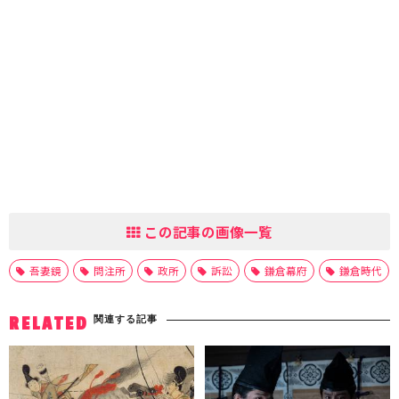
この記事の画像一覧
吾妻鏡
問注所
政所
訴訟
鎌倉幕府
鎌倉時代
関連する記事
RELATED