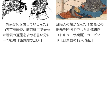
「お前は何を言っているんだ」
謀叛人の娘がなんだ！愛妻との
山内首藤経俊、敵前逃亡で失っ
離縁を断固拒否した北条朝直
た所領の返還を求める言い分に
（トキューサ嫡男）のエピソー
一同唖然【鎌倉殿の13人】
ド【鎌倉殿の13人 後伝】