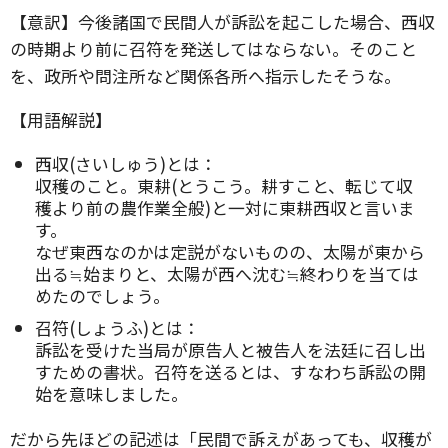
【意訳】今後諸国で民間人が訴訟を起こした場合、西収
の時期より前に召符を発送してはならない。そのこと
を、政所や問注所など関係各所へ指示したそうな。
【用語解説】
西収(さいしゅう)とは：
収穫のこと。東耕(とうこう。耕すこと、転じて収
穫より前の農作業全般)と一対に東耕西収と言いま
す。
なぜ東西なのかは定説がないものの、太陽が東から
出る≒始まりと、太陽が西へ沈む≒終わりを当ては
めたのでしょう。
召符(しょうふ)とは：
訴訟を受けた当局が原告人と被告人を法廷に召し出
すための書状。召符を送るとは、すなわち訴訟の開
始を意味しました。
だから先ほどの記述は「民間で訴えがあっても、収穫が