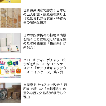
世界遺産決定で脚光！日本初
の巨大都城・藤原京を創り上
げた知られざる女帝・持統天
皇の凄絶な執念
日本の四季折々の植物や情景
を描くことに相応しい色を集
めた水彩色鉛筆『色辞典』が
新発売！
ハローキティ、ポチャッコた
ちが昭和レトロなコインケー
スに！「サンリオキャラクタ
ーズ コインケース」第２弾
自転車を持つだけで税金？ 昭
和まで続いた「自転車税」の
意外な歴史と脱税が横行した
理由