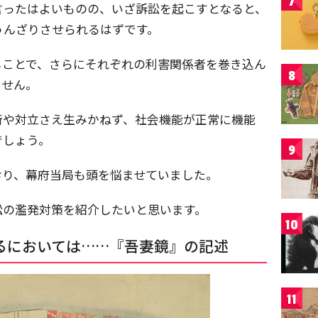
7
言ったはよいものの、いざ訴訟を起こすとなると、
うんざりさせられるはずです。
じことで、さらにそれぞれの利害関係者を巻き込ん
8
ません。
断や対立さえ生みかねず、社会機能が正常に機能
でしょう。
9
おり、幕府当局も頭を悩ませていました。
訟の濫発対策を紹介したいと思います。
10
るにおいては……『吾妻鏡』の記述
11