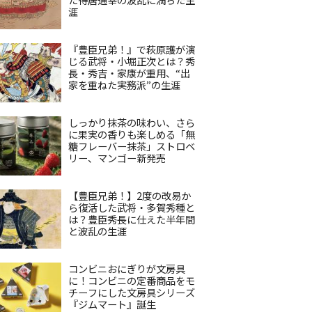
涯
『豊臣兄弟！』で萩原護が演
じる武将・小堀正次とは？秀
長・秀吉・家康が重用、“出
家を重ねた実務派”の生涯
しっかり抹茶の味わい、さら
に果実の香りも楽しめる「無
糖フレーバー抹茶」ストロベ
リー、マンゴー新発売
【豊臣兄弟！】2度の改易か
ら復活した武将・多賀秀種と
は？豊臣秀長に仕えた半年間
と波乱の生涯
コンビニおにぎりが文房具
に！コンビニの定番商品をモ
チーフにした文房具シリーズ
『ジムマート』誕生