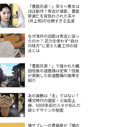
『豊臣兄弟！』茶々＝悪女は
ほぼ創作？秀吉が溺愛、豊臣
家滅亡を背負わされた茶々
(井上和)の壮絶すぎる生涯
なぜ浅井の旧臣は秀吉に従っ
たのか？ 武力を使わず“自分
の味方”に変えた裏工作の技
法とは
『豊臣兄弟！』で描かれた織
田信長の道普請は史実？信長
が実施した街道整備の施策を
紹介
あの装飾は「炎」ではない？
縄文時代の国宝・火焔型土
器、5000年前の人々が刻んだ
謎とデザインの秘密
鳩サブレーの豊島屋が『鳩の