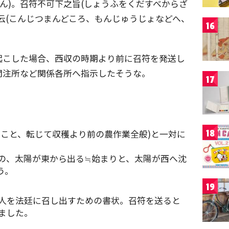
ぜん)。召符不可下之旨(しょうふをくだすべからざ
云(こんじつまんどころ、もんじゅうじょなどへ、
16
起こした場合、西収の時期より前に召符を発送し
問注所など関係各所へ指示したそうな。
17
すこと、転じて収穫より前の農作業全般)と一対に
18
の、太陽が東から出る≒始まりと、太陽が西へ沈
う。
19
人を法廷に召し出すための書状。召符を送ると
ました。