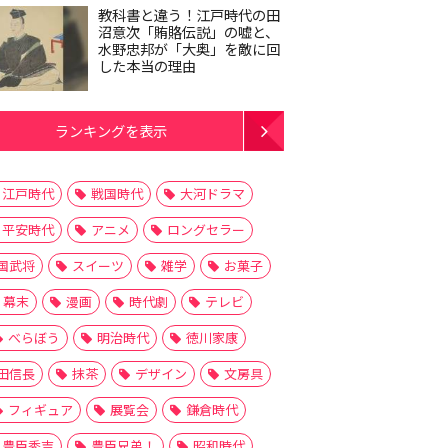
教科書と違う！江戸時代の田
沼意次「賄賂伝説」の嘘と、
水野忠邦が「大奥」を敵に回
した本当の理由
ランキングを表示
江戸時代
戦国時代
大河ドラマ
平安時代
アニメ
ロングセラー
国武将
スイーツ
雑学
お菓子
幕末
漫画
時代劇
テレビ
べらぼう
明治時代
徳川家康
田信長
抹茶
デザイン
文房具
フィギュア
展覧会
鎌倉時代
豊臣秀吉
豊臣兄弟！
昭和時代