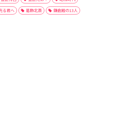
光る君へ
葛飾北斎
鎌倉殿の13人