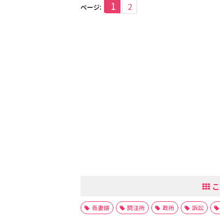
1
2
ページ:
こ
吾妻鏡
問注所
政所
訴訟