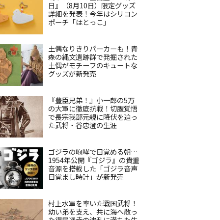
日』（8月10日）限定グッズ
詳細を発表！今年はシリコン
ポーチ「はとっこ」
土偶なりきりパーカーも！青
森の縄文遺跡群で発掘された
土偶がモチーフのキュートな
グッズが新発売
『豊臣兄弟！』小一郎の5万
の大軍に徹底抗戦！切腹覚悟
で長宗我部元親に降伏を迫っ
た武将・谷忠澄の生涯
ゴジラの咆哮で目覚める朝…
1954年公開『ゴジラ』の貴重
音源を搭載した「ゴジラ音声
目覚まし時計」が新発売
村上水軍を率いた戦国武将！
幼い弟を支え、共に海へ散っ
た得居通幸の波乱に満ちた生