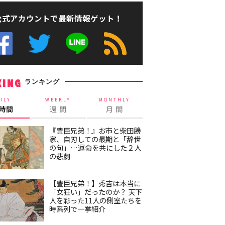
公式アカウントで最新情報ゲット！
ランキング
KING
ILY
WEEKLY
MONTHLY
4時間
週 間
月 間
『豊臣兄弟！』お市と柴田勝
家、自刃しての最期と「辞世
の句」…運命を共にした２人
の悲劇
【豊臣兄弟！】秀吉は本当に
「女狂い」だったのか？ 天下
人を彩った11人の側室たちを
時系列で一挙紹介