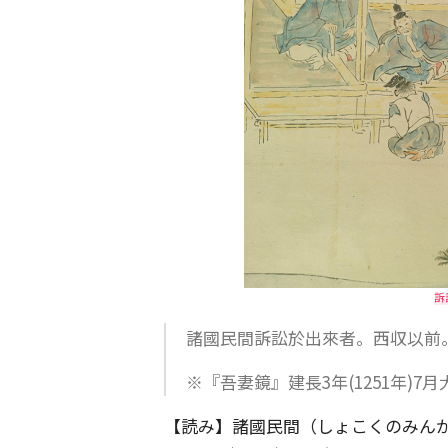
訴
諸國民間訴訟於出來者。西収以前
※『吾妻鏡』建長3年(1251年)7月
【読み】諸國民間（しょこくのみんか