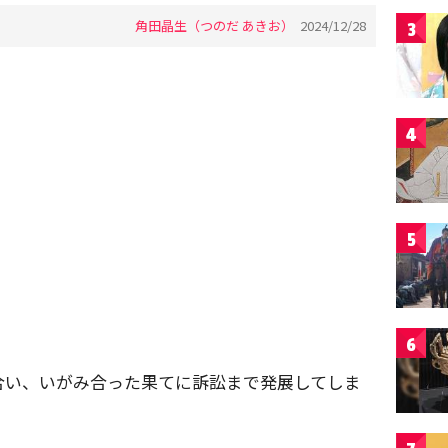
角田晶生（つのだ あきお）
2024/12/28
3
4
5
6
合い、いがみ合った果てに訴訟まで発展してしま