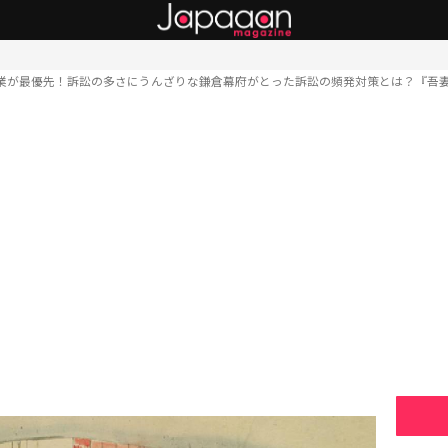
業が最優先！訴訟の多さにうんざりな鎌倉幕府がとった訴訟の頻発対策とは？『吾