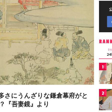
RAN
DA
2
1
2
多さにうんざりな鎌倉幕府がと
？『吾妻鏡』より