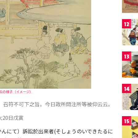
12
13
14
訟の様子（イメージ）
。召符不可下之旨。今日政所問注所等被仰云云。
大20日戊寅
15
んにて）訴訟於出來者(そしょうのいできたるに