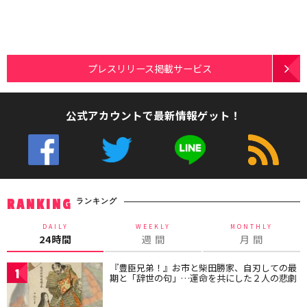
プレスリリース掲載サービス
公式アカウントで最新情報ゲット！
ランキング
RANKING
DAILY
WEEKLY
MONTHLY
24時間
週 間
月 間
『豊臣兄弟！』お市と柴田勝家、自刃しての最
1
期と「辞世の句」…運命を共にした２人の悲劇