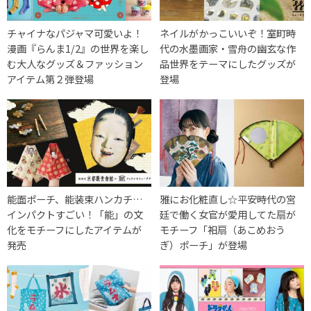
チャイナなパジャマ可愛いよ！
ネイルがかっこいいぞ！室町時
漫画『らんま1/2』の世界を楽し
代の水墨画家・雪舟の幽玄な作
む大人なグッズ＆ファッション
品世界をテーマにしたグッズが
アイテム第２弾登場
登場
能面ポーチ、能装束ハンカチ…
雅にお化粧直し☆平安時代の宮
インパクトすごい！「能」の文
廷で働く女官が愛用してた扇が
化をモチーフにしたアイテムが
モチーフ「衵扇（あこめおう
発売
ぎ）ポーチ」が登場