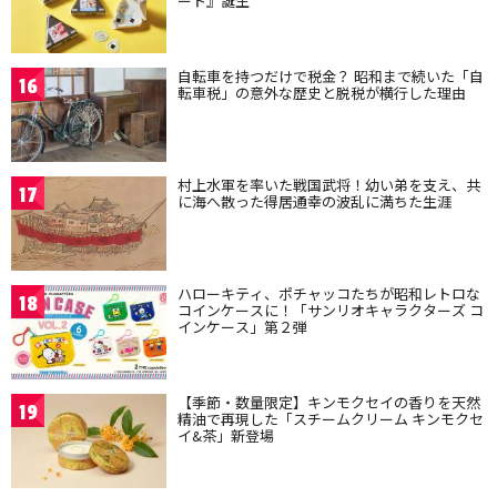
ート』誕生
自転車を持つだけで税金？ 昭和まで続いた「自
16
転車税」の意外な歴史と脱税が横行した理由
村上水軍を率いた戦国武将！幼い弟を支え、共
17
に海へ散った得居通幸の波乱に満ちた生涯
ハローキティ、ポチャッコたちが昭和レトロな
18
コインケースに！「サンリオキャラクターズ コ
インケース」第２弾
【季節・数量限定】キンモクセイの香りを天然
19
精油で再現した「スチームクリーム キンモクセ
イ&茶」新登場