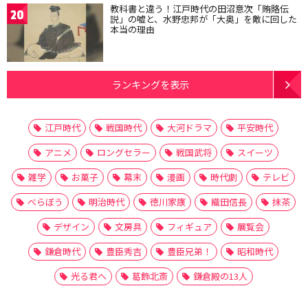
教科書と違う！江戸時代の田沼意次「賄賂伝
20
説」の嘘と、水野忠邦が「大奥」を敵に回した
本当の理由
ランキングを表示
江戸時代
戦国時代
大河ドラマ
平安時代
アニメ
ロングセラー
戦国武将
スイーツ
雑学
お菓子
幕末
漫画
時代劇
テレビ
べらぼう
明治時代
徳川家康
織田信長
抹茶
デザイン
文房具
フィギュア
展覧会
鎌倉時代
豊臣秀吉
豊臣兄弟！
昭和時代
光る君へ
葛飾北斎
鎌倉殿の13人