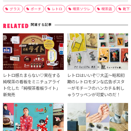
グラス
ポーチ
レトロ
喫茶ソワレ
喫茶店
靴下
関連する記事
RELATED
レトロ感たまらない♡実在する
レトロはいいぞ♡大正～昭和初
純喫茶の看板をミニチュアライ
期のレトロモダンな広告ポスタ
ト化した「純喫茶看板ライト」
ーがモチーフのハンカチ＆刺し
新発売
ゅうワッペンが可愛いのだ！