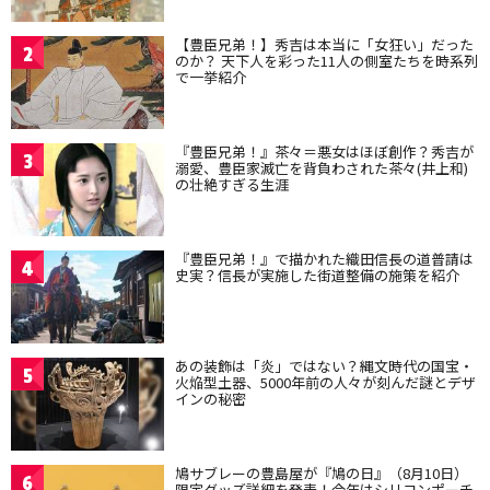
【豊臣兄弟！】秀吉は本当に「女狂い」だった
2
のか？ 天下人を彩った11人の側室たちを時系列
で一挙紹介
『豊臣兄弟！』茶々＝悪女はほぼ創作？秀吉が
3
溺愛、豊臣家滅亡を背負わされた茶々(井上和)
の壮絶すぎる生涯
『豊臣兄弟！』で描かれた織田信長の道普請は
4
史実？信長が実施した街道整備の施策を紹介
あの装飾は「炎」ではない？縄文時代の国宝・
5
火焔型土器、5000年前の人々が刻んだ謎とデザ
インの秘密
鳩サブレーの豊島屋が『鳩の日』（8月10日）
6
限定グッズ詳細を発表！今年はシリコンポーチ