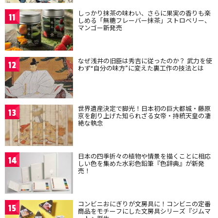
しっかり抹茶の味わい、さらに果実の香りも楽
11
しめる「無糖フレーバー抹茶」ストロベリー、
マンゴー新発売
なぜ浅井の旧臣は秀吉に従ったのか？ 武力を使
12
わず“自分の味方”に変えた裏工作の技法とは
世界遺産決定で脚光！日本初の巨大都城・藤原
13
京を創り上げた知られざる女帝・持統天皇の凄
絶な執念
日本の四季折々の植物や情景を描くことに相応
14
しい色を集めた水彩色鉛筆『色辞典』が新発
売！
コンビニおにぎりが文房具に！コンビニの定番
15
商品をモチーフにした文房具シリーズ『ジムマ