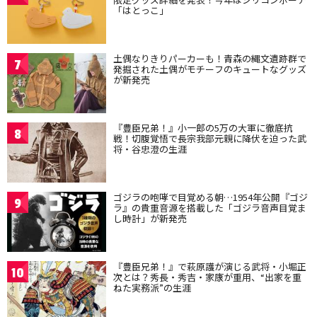
「はとっこ」
土偶なりきりパーカーも！青森の縄文遺跡群で
7
発掘された土偶がモチーフのキュートなグッズ
が新発売
『豊臣兄弟！』小一郎の5万の大軍に徹底抗
8
戦！切腹覚悟で長宗我部元親に降伏を迫った武
将・谷忠澄の生涯
ゴジラの咆哮で目覚める朝…1954年公開『ゴジ
9
ラ』の貴重音源を搭載した「ゴジラ音声目覚ま
し時計」が新発売
『豊臣兄弟！』で萩原護が演じる武将・小堀正
10
次とは？秀長・秀吉・家康が重用、“出家を重
ねた実務派”の生涯