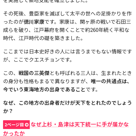
その死後、豊臣家を滅ぼして太平の世への足掛かりを作
ったのが
徳川家康
です。家康は、関ヶ原の戦いで石田三
成らを破り、江戸幕府を開くことで約260年続く平和な
時代、江戸時代の礎を築きました。
ここまでは日本史好きの人には言うまでもない情報です
が、ここでクエスチョンです。
この、
戦国の三英傑
とも呼ばれる三人は、生まれたとき
の身分も性格もまるで異なりますが、
唯一の共通点は、
今でいう東海地方の出身であること
です。
なぜ、この地方の出身者だけが天下をとれたのでしょう
か？
なぜ上杉・島津は天下統一に手が届かな
2ページ目
かったか