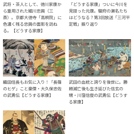
武将・茶人として、徳川家康か
「どうする家康」ついに今川を
ら重用された細川忠興（三
見限った元康。駿府の瀬名たち
斎）。京都大徳寺「高桐院」に
はどうなる？第3回放送「三河平
色濃く残る忠興の面影を訪ね
定戦」振り返り
る。【どうする家康】
織田信長もお気に入り！「長篠
武田の血統と誇りを後世に。勝
のヒゲ」こと豪傑・大久保忠佐
頼滅亡後も生き延びた信玄の
の武勇伝【どうする家康】
甥・川窪信俊の武勇伝【どうす
る家康】