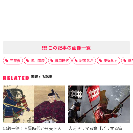
この記事の画像一覧
三英傑
徳川家康
戦国時代
戦国武将
東海地方
織
関連する記事
RELATED
忠義一筋！人質時代から天下人
大河ドラマ考察【どうする家