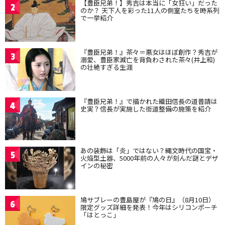
【豊臣兄弟！】秀吉は本当に「女狂い」だった
2
のか？ 天下人を彩った11人の側室たちを時系列
で一挙紹介
『豊臣兄弟！』茶々＝悪女はほぼ創作？秀吉が
3
溺愛、豊臣家滅亡を背負わされた茶々(井上和)
の壮絶すぎる生涯
『豊臣兄弟！』で描かれた織田信長の道普請は
4
史実？信長が実施した街道整備の施策を紹介
あの装飾は「炎」ではない？縄文時代の国宝・
5
火焔型土器、5000年前の人々が刻んだ謎とデザ
インの秘密
鳩サブレーの豊島屋が『鳩の日』（8月10日）
6
限定グッズ詳細を発表！今年はシリコンポーチ
「はとっこ」