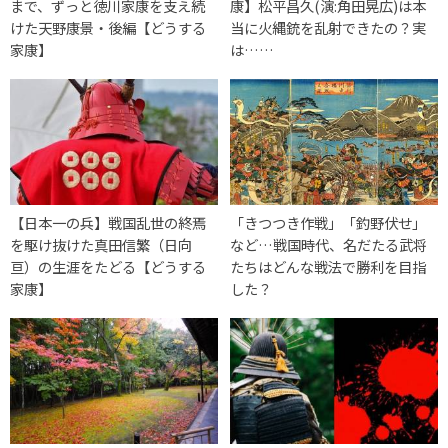
まで、ずっと徳川家康を支え続
康】松平昌久(演:角田晃広)は本
けた天野康景・後編【どうする
当に火縄銃を乱射できたの？実
家康】
は……
【日本一の兵】戦国乱世の終焉
「きつつき作戦」「釣野伏せ」
を駆け抜けた真田信繁（日向
など…戦国時代、名だたる武将
亘）の生涯をたどる【どうする
たちはどんな戦法で勝利を目指
家康】
した？