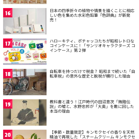
日本の四季折々の植物や情景を描くことに相応
16
しい色を集めた水彩色鉛筆『色辞典』が新発
売！
ハローキティ、ポチャッコたちが昭和レトロな
17
コインケースに！「サンリオキャラクターズ コ
インケース」第２弾
自転車を持つだけで税金？ 昭和まで続いた「自
18
転車税」の意外な歴史と脱税が横行した理由
教科書と違う！江戸時代の田沼意次「賄賂伝
19
説」の嘘と、水野忠邦が「大奥」を敵に回した
本当の理由
【季節・数量限定】キンモクセイの香りを天然
20
精油で再現した「スチームクリーム キンモクセ