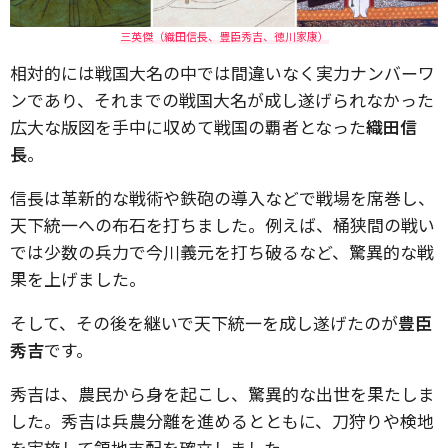
三英傑（織田信長、豊臣秀吉、徳川家康）
相対的には戦国大名の中では間違いなく実力ナンバーワ
ンであり、それまでの戦国大名が成し遂げられなかった
広大な版図を手中に収めて戦国の覇者となった
織田信
長
。
信長は革新的な戦術や鉄砲の導入などで戦場を席巻し、
天下統一への布石を打ちました。例えば、桶狭間の戦い
では少数の兵力で今川義元を打ち破るなど、驚異的な戦
果を上げました。
そして、その後を継いで天下統一を成し遂げたのが
豊臣
秀吉
です。
秀吉は、農民から身を起こし、驚異的な出世を果たしま
した。秀吉は兵農分離を進めるとともに、刀狩りや検地
を実施して領地支配を確立しました。