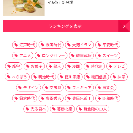
イ&茶」新登場
ランキングを表示
江戸時代
戦国時代
大河ドラマ
平安時代
アニメ
ロングセラー
戦国武将
スイーツ
雑学
お菓子
幕末
漫画
時代劇
テレビ
べらぼう
明治時代
徳川家康
織田信長
抹茶
デザイン
文房具
フィギュア
展覧会
鎌倉時代
豊臣秀吉
豊臣兄弟！
昭和時代
光る君へ
葛飾北斎
鎌倉殿の13人