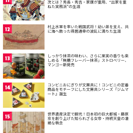
11
次とは？秀長・秀吉・家康が重用、“出家を重
ねた実務派”の生涯
村上水軍を率いた戦国武将！幼い弟を支え、共
12
に海へ散った得居通幸の波乱に満ちた生涯
しっかり抹茶の味わい、さらに果実の香りも楽
13
しめる「無糖フレーバー抹茶」ストロベリー、
マンゴー新発売
コンビニおにぎりが文房具に！コンビニの定番
14
商品をモチーフにした文房具シリーズ『ジムマ
ート』誕生
世界遺産決定で脚光！日本初の巨大都城・藤原
15
京を創り上げた知られざる女帝・持統天皇の凄
絶な執念