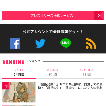
プレスリリース掲載サービス
公式アカウントで最新情報ゲット！
ランキング
RANKING
DAILY
WEEKLY
MONTHLY
24時間
週 間
月 間
『豊臣兄弟！』お市と柴田勝家、自刃しての最
1
期と「辞世の句」…運命を共にした２人の悲劇