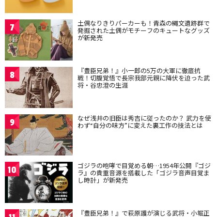
土偶なりきりパーカーも！青森の縄文遺跡群で
7
発掘された土偶がモチーフのキュートなグッズ
が新発売
『豊臣兄弟！』小一郎の5万の大軍に徹底抗
8
戦！切腹覚悟で長宗我部元親に降伏を迫った武
将・谷忠澄の生涯
なぜ浅井の旧臣は秀吉に従ったのか？ 武力を使
9
わず“自分の味方”に変えた裏工作の技法とは
ゴジラの咆哮で目覚める朝…1954年公開『ゴジ
10
ラ』の貴重音源を搭載した「ゴジラ音声目覚ま
し時計」が新発売
『豊臣兄弟！』で萩原護が演じる武将・小堀正