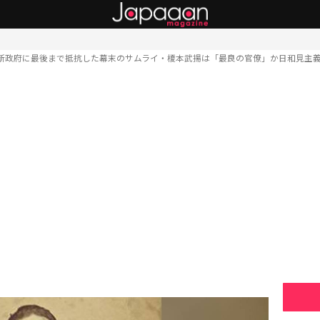
新政府に最後まで抵抗した幕末のサムライ・榎本武揚は「最良の官僚」か日和見主