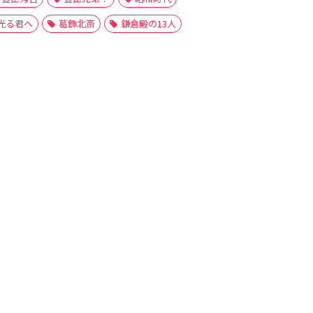
光る君へ
葛飾北斎
鎌倉殿の13人