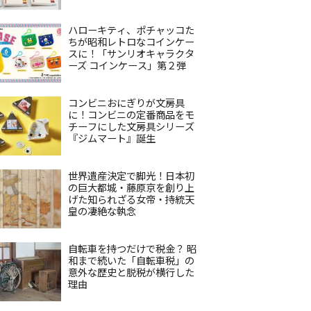
ハローキティ、ポチャッコた
ちが昭和レトロなコインケー
スに！「サンリオキャラクタ
ーズ コインケース」第２弾
コンビニおにぎりが文房具
に！コンビニの定番商品をモ
チーフにした文房具シリーズ
『ジムマート』誕生
世界遺産決定で脚光！日本初
の巨大都城・藤原京を創り上
げた知られざる女帝・持統天
皇の凄絶な執念
自転車を持つだけで税金？ 昭
和まで続いた「自転車税」の
意外な歴史と脱税が横行した
理由