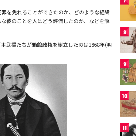
7
死罪を免れることができたのか、どのような経緯
んな彼のことを人はどう評価したのか、などを解
8
榎本武揚たちが
箱館政権
を樹立したのは1868年(明
9
10
11