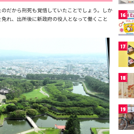
たのだから刑死も覚悟していたことでしょう。しか
16
を免れ、出所後に新政府の役人となって働くこと
17
18
19