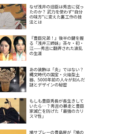
なぜ浅井の旧臣は秀吉に従っ
たのか？ 武力を使わず“自分
の味方”に変えた裏工作の技
法とは
『豊臣兄弟！』後半の鍵を握
る「浅井三姉妹」茶々・初・
江——秀吉に翻弄された波乱
の生涯
あの装飾は「炎」ではない？
縄文時代の国宝・火焔型土
器、5000年前の人々が刻んだ
謎とデザインの秘密
もしも豊臣秀長が長生きして
いたら…？秀吉の暴走と豊臣
家滅亡を防げた「最強のカリ
スマ性」
鳩サブレーの豊島屋が『鳩の