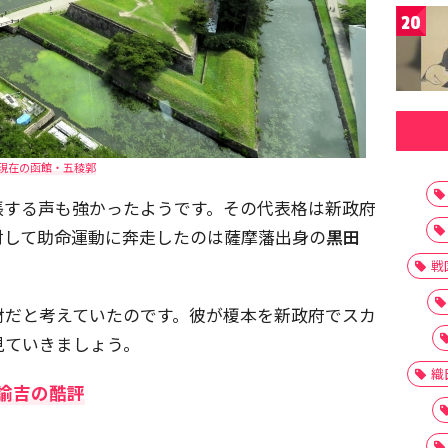
20
現在の函館・五稜郭
張する声も強かったようです。その代表格は新政府
対して助命運動に奔走したのは薩摩藩出身の
黒田
戦
材だと考えていたのです。彼が榎本を新政府でスカ
見ていきましょう。
織
沢諭吉の酷評