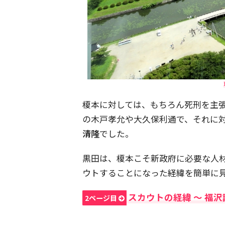
榎本に対しては、もちろん死刑を主
の木戸孝允や大久保利通で、それに
清隆
でした。
黒田は、榎本こそ新政府に必要な人
ウトすることになった経緯を簡単に
スカウトの経緯 〜 福
2ページ目