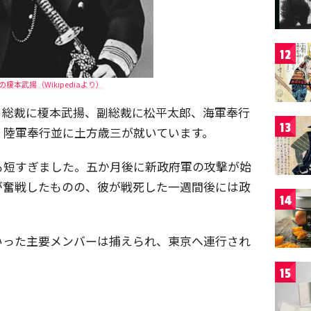
12
榎本武揚（Wikipediaより）
、総裁に榎本武揚、副総裁に松平太郎、海軍奉行
13
、陸軍奉行並に土方歳三が就いています。
も短すぎました。五か月後に新政府軍の攻撃が始
が奮戦したものの、彼が戦死した一週間後には政
14
。
いった主要メンバーは捕えられ、東京へ連行され
15