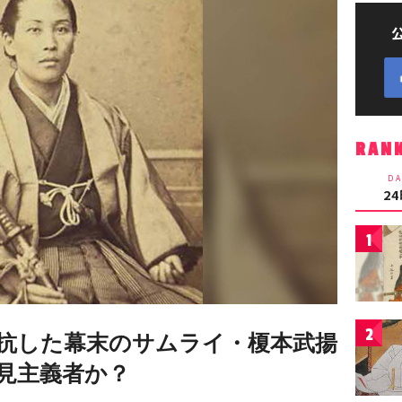
RAN
DA
2
1
2
抗した幕末のサムライ・榎本武揚
見主義者か？