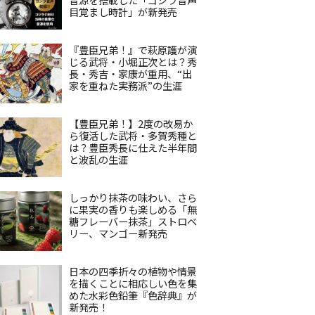
目覚まし時計」が新発売
『豊臣兄弟！』で萩原護が演
じる武将・小堀正次とは？秀
長・秀吉・家康が重用、“出
家を重ねた実務派”の生涯
【豊臣兄弟！】2度の改易か
ら復活した武将・多賀秀種と
は？豊臣秀長に仕えた半年間
と波乱の生涯
しっかり抹茶の味わい、さら
に果実の香りも楽しめる「無
糖フレーバー抹茶」ストロベ
リー、マンゴー新発売
日本の四季折々の植物や情景
を描くことに相応しい色を集
めた水彩色鉛筆『色辞典』が
新発売！