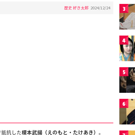
歴史 好き太郎
2024/12/24
3
4
5
6
で抵抗した
榎本武揚（えのもと・たけあき）
。