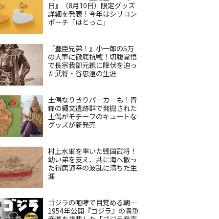
日』（8月10日）限定グッズ
詳細を発表！今年はシリコン
ポーチ「はとっこ」
『豊臣兄弟！』小一郎の5万
の大軍に徹底抗戦！切腹覚悟
で長宗我部元親に降伏を迫っ
た武将・谷忠澄の生涯
土偶なりきりパーカーも！青
森の縄文遺跡群で発掘された
土偶がモチーフのキュートな
グッズが新発売
村上水軍を率いた戦国武将！
幼い弟を支え、共に海へ散っ
た得居通幸の波乱に満ちた生
涯
ゴジラの咆哮で目覚める朝…
1954年公開『ゴジラ』の貴重
音源を搭載した「ゴジラ音声