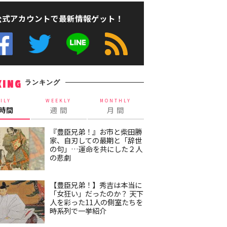
公式アカウントで最新情報ゲット！
ランキング
KING
ILY
WEEKLY
MONTHLY
4時間
週 間
月 間
『豊臣兄弟！』お市と柴田勝
家、自刃しての最期と「辞世
の句」…運命を共にした２人
の悲劇
【豊臣兄弟！】秀吉は本当に
「女狂い」だったのか？ 天下
人を彩った11人の側室たちを
時系列で一挙紹介