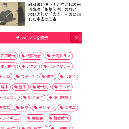
教科書と違う！江戸時代の田
沼意次「賄賂伝説」の嘘と、
水野忠邦が「大奥」を敵に回
した本当の理由
ランキングを表示
江戸時代
戦国時代
大河ドラマ
平安時代
アニメ
ロングセラー
国武将
スイーツ
雑学
お菓子
幕末
漫画
時代劇
テレビ
べらぼう
明治時代
徳川家康
田信長
抹茶
デザイン
文房具
フィギュア
展覧会
鎌倉時代
豊臣秀吉
豊臣兄弟！
昭和時代