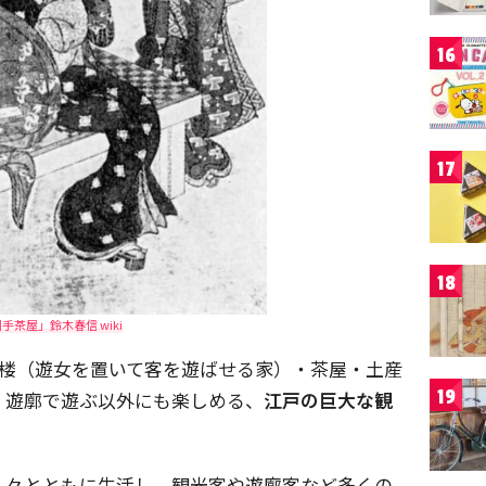
16
17
18
手茶屋」鈴木春信 wiki
妓楼（遊女を置いて客を遊ばせる家）・茶屋・土産
19
、遊廓で遊ぶ以外にも楽しめる、
江戸の巨大な観
人々とともに生活し、観光客や遊廓客など多くの