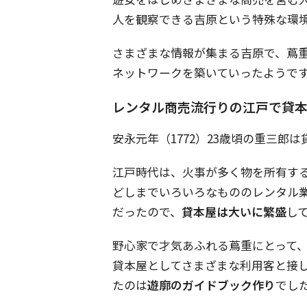
人を観察できる吉原という特殊な環
さまざまな情報が集まる吉原で、蔦
ネットワークを築いていったようで
レンタル商売流行りの江戸で貸
安永元年（1772）23歳頃の重三郎
江戸時代は、火事が多く物を所有す
どしまでいろいろなもののレンタル
だったので、
貸本屋は大いに繁盛
し
野心家で才気あふれる蔦重にとって
貸本屋としてさまざまな利用客と接
たのは
遊廓のガイドブック作り
でし