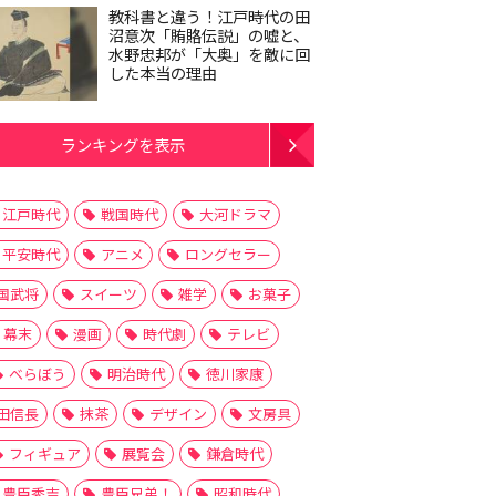
教科書と違う！江戸時代の田
沼意次「賄賂伝説」の嘘と、
水野忠邦が「大奥」を敵に回
した本当の理由
ランキングを表示
江戸時代
戦国時代
大河ドラマ
平安時代
アニメ
ロングセラー
国武将
スイーツ
雑学
お菓子
幕末
漫画
時代劇
テレビ
べらぼう
明治時代
徳川家康
田信長
抹茶
デザイン
文房具
フィギュア
展覧会
鎌倉時代
豊臣秀吉
豊臣兄弟！
昭和時代