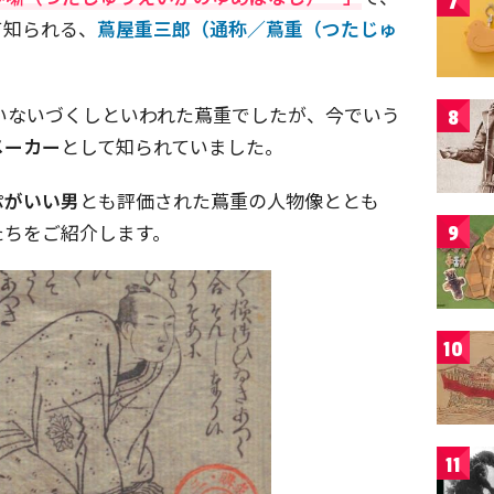
7
て知られる、
蔦屋重三郎（通称／蔦重（つたじゅ
いないづくしといわれた蔦重でしたが、今でいう
8
メーカー
として知られていました。
ぷがいい男
とも評価された蔦重の人物像ととも
たちをご紹介します。
9
10
11