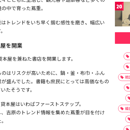
20
境の中で育った蔦重。
重はトレンドをいち早く掴む感性を磨き
、
幅広い
す。
本屋を開業
は貸本屋を兼ねた書店を開業します。
るのはリスクが高いために、鍋・釜・布巾・ふん
戦
業が盛んでした。書籍も庶民にとっては高価なもの
ていたそうです。
、貸本屋はいわばファーストステップ。
織
し、吉原のトレンド情報を集めた蔦重が目を付け
た。