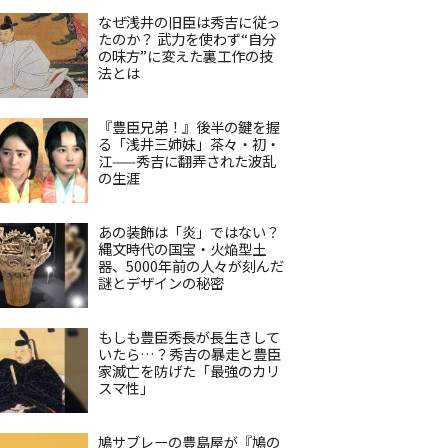
なぜ浅井の旧臣は秀吉に従っ
たのか？ 武力を使わず“自分
の味方”に変えた裏工作の技
法とは
『豊臣兄弟！』後半の鍵を握
る「浅井三姉妹」茶々・初・
江——秀吉に翻弄された波乱
の生涯
あの装飾は「炎」ではない？
縄文時代の国宝・火焔型土
器、5000年前の人々が刻んだ
謎とデザインの秘密
もしも豊臣秀長が長生きして
いたら…？秀吉の暴走と豊臣
家滅亡を防げた「最強のカリ
スマ性」
鳩サブレーの豊島屋が『鳩の