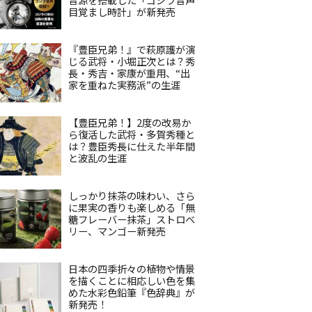
目覚まし時計」が新発売
『豊臣兄弟！』で萩原護が演
じる武将・小堀正次とは？秀
長・秀吉・家康が重用、“出
家を重ねた実務派”の生涯
【豊臣兄弟！】2度の改易か
ら復活した武将・多賀秀種と
は？豊臣秀長に仕えた半年間
と波乱の生涯
しっかり抹茶の味わい、さら
に果実の香りも楽しめる「無
糖フレーバー抹茶」ストロベ
リー、マンゴー新発売
日本の四季折々の植物や情景
を描くことに相応しい色を集
めた水彩色鉛筆『色辞典』が
新発売！