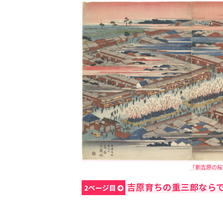
「新吉原の桜」
吉原育ちの重三郎なら
2ページ目