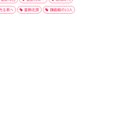
光る君へ
葛飾北斎
鎌倉殿の13人