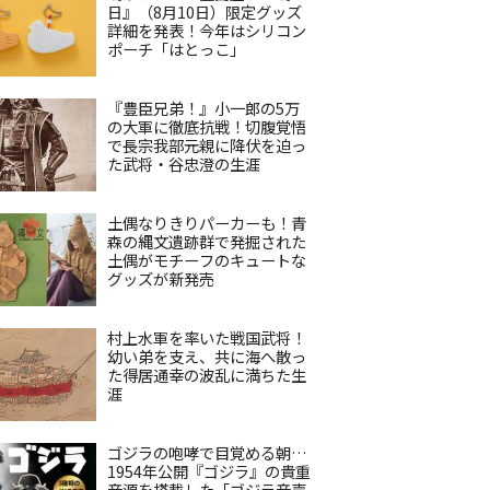
日』（8月10日）限定グッズ
詳細を発表！今年はシリコン
ポーチ「はとっこ」
『豊臣兄弟！』小一郎の5万
の大軍に徹底抗戦！切腹覚悟
で長宗我部元親に降伏を迫っ
た武将・谷忠澄の生涯
土偶なりきりパーカーも！青
森の縄文遺跡群で発掘された
土偶がモチーフのキュートな
グッズが新発売
村上水軍を率いた戦国武将！
幼い弟を支え、共に海へ散っ
た得居通幸の波乱に満ちた生
涯
ゴジラの咆哮で目覚める朝…
1954年公開『ゴジラ』の貴重
音源を搭載した「ゴジラ音声