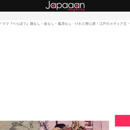
ドラマ『べらぼう』親なし・金なし・風流なし…けれど野心家！江戸のメディア王