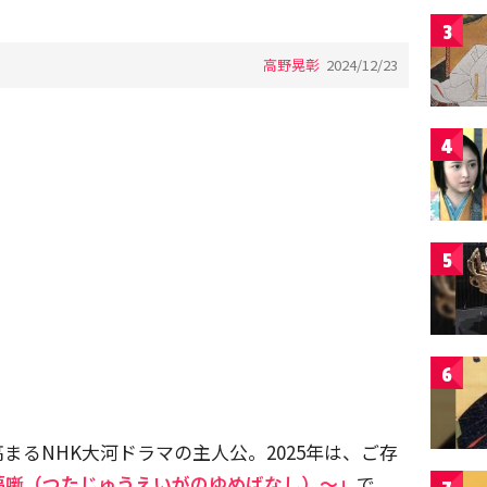
3
高野晃彰
2024/12/23
4
5
6
まるNHK大河ドラマの主人公。2025年は、ご存
夢噺（つたじゅうえいがのゆめばなし）〜」
で、