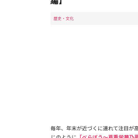
編】
歴史・文化
毎年、年末が近づくに連れて注目が高
じのように
「べらぼう〜蔦重栄華乃