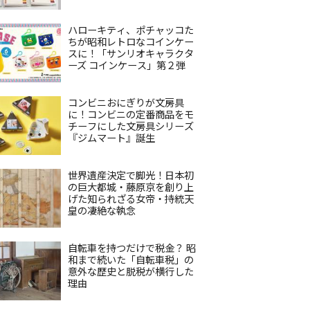
ハローキティ、ポチャッコた
ちが昭和レトロなコインケー
スに！「サンリオキャラクタ
ーズ コインケース」第２弾
コンビニおにぎりが文房具
に！コンビニの定番商品をモ
チーフにした文房具シリーズ
『ジムマート』誕生
世界遺産決定で脚光！日本初
の巨大都城・藤原京を創り上
げた知られざる女帝・持統天
皇の凄絶な執念
自転車を持つだけで税金？ 昭
和まで続いた「自転車税」の
意外な歴史と脱税が横行した
理由