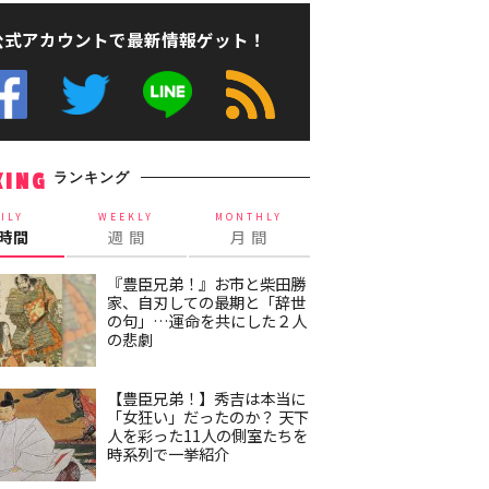
公式アカウントで最新情報ゲット！
ランキング
KING
ILY
WEEKLY
MONTHLY
4時間
週 間
月 間
『豊臣兄弟！』お市と柴田勝
家、自刃しての最期と「辞世
の句」…運命を共にした２人
の悲劇
【豊臣兄弟！】秀吉は本当に
「女狂い」だったのか？ 天下
人を彩った11人の側室たちを
時系列で一挙紹介