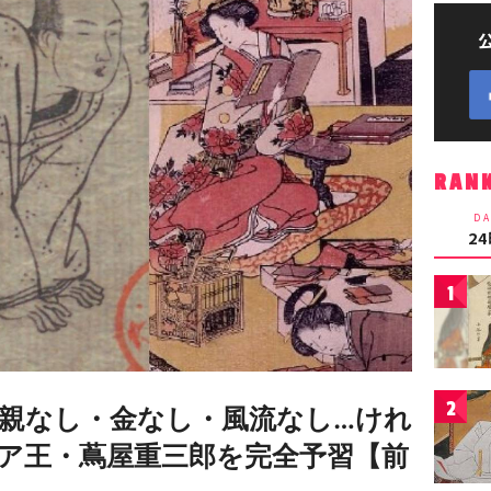
RAN
DA
2
1
2
親なし・金なし・風流なし…けれ
ア王・蔦屋重三郎を完全予習【前