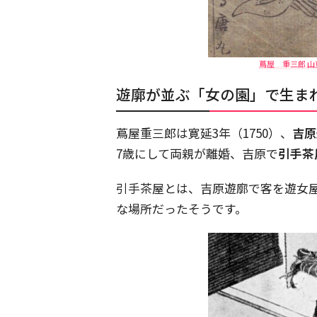
蔦屋 重三郎 山
遊廓が並ぶ「女の園」で生ま
蔦屋重三郎は寛延3年（1750）、
吉原
7歳にして両親が離婚、吉原で
引手茶
引手茶屋とは、吉原遊廓で客を遊女
な場所だったそうです。