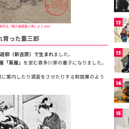
12
東京伝『箱入娘面屋人魚』より wiki
れ育った重三郎
13
遊廓（新吉原）で生まれ
ました。
屋「蔦屋」
を営む喜多川家の養子になりました。
屋に案内したり酒宴をさせたりする斡旋業のよう
14
15