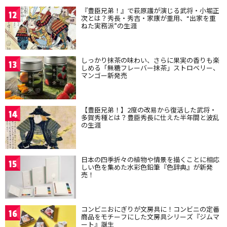
『豊臣兄弟！』で萩原護が演じる武将・小堀正
12
次とは？秀長・秀吉・家康が重用、“出家を重
ねた実務派”の生涯
しっかり抹茶の味わい、さらに果実の香りも楽
13
しめる「無糖フレーバー抹茶」ストロベリー、
マンゴー新発売
【豊臣兄弟！】2度の改易から復活した武将・
14
多賀秀種とは？豊臣秀長に仕えた半年間と波乱
の生涯
日本の四季折々の植物や情景を描くことに相応
15
しい色を集めた水彩色鉛筆『色辞典』が新発
売！
コンビニおにぎりが文房具に！コンビニの定番
16
商品をモチーフにした文房具シリーズ『ジムマ
ート』誕生