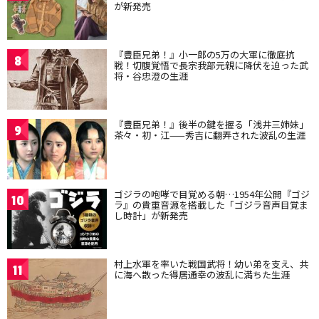
が新発売
『豊臣兄弟！』小一郎の5万の大軍に徹底抗
8
戦！切腹覚悟で長宗我部元親に降伏を迫った武
将・谷忠澄の生涯
『豊臣兄弟！』後半の鍵を握る「浅井三姉妹」
9
茶々・初・江——秀吉に翻弄された波乱の生涯
ゴジラの咆哮で目覚める朝…1954年公開『ゴジ
10
ラ』の貴重音源を搭載した「ゴジラ音声目覚ま
し時計」が新発売
村上水軍を率いた戦国武将！幼い弟を支え、共
11
に海へ散った得居通幸の波乱に満ちた生涯