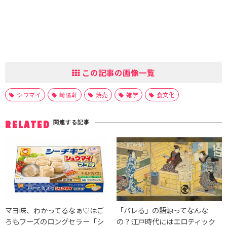
この記事の画像一覧
シウマイ
崎陽軒
焼売
雑学
食文化
関連する記事
RELATED
マヨ味、わかってるなぁ♡はご
「バレる」の語源ってなんな
ろもフーズのロングセラー「シ
の？江戸時代にはエロティック