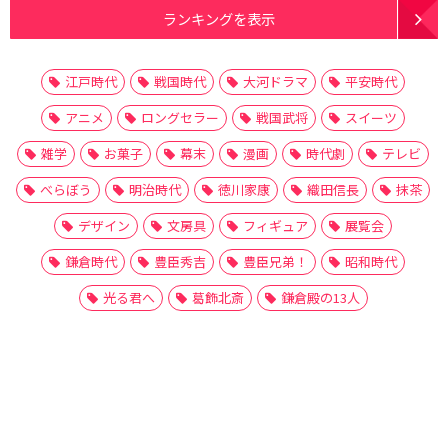
ランキングを表示
江戸時代
戦国時代
大河ドラマ
平安時代
アニメ
ロングセラー
戦国武将
スイーツ
雑学
お菓子
幕末
漫画
時代劇
テレビ
べらぼう
明治時代
徳川家康
織田信長
抹茶
デザイン
文房具
フィギュア
展覧会
鎌倉時代
豊臣秀吉
豊臣兄弟！
昭和時代
光る君へ
葛飾北斎
鎌倉殿の13人