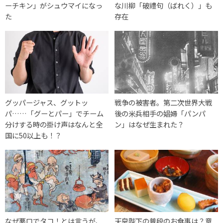
ーチキン」がシュウマイになっ
な川柳「破禮句（ばれく）」も
た
存在
グッパージャス、グットッ
戦争の被害者。第二次世界大戦
パ……「グーとパー」でチーム
後の米兵相手の娼婦「パンパ
分けする時の掛け声はなんと全
ン」はなぜ生まれた？
国に50以上も！？
なぜ悪口でタコ！とは言うが、
天皇陛下の普段のお食事は？意