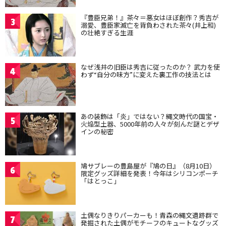
『豊臣兄弟！』茶々＝悪女はほぼ創作？秀吉が
3
溺愛、豊臣家滅亡を背負わされた茶々(井上和)
の壮絶すぎる生涯
なぜ浅井の旧臣は秀吉に従ったのか？ 武力を使
4
わず“自分の味方”に変えた裏工作の技法とは
あの装飾は「炎」ではない？縄文時代の国宝・
5
火焔型土器、5000年前の人々が刻んだ謎とデザ
インの秘密
鳩サブレーの豊島屋が『鳩の日』（8月10日）
6
限定グッズ詳細を発表！今年はシリコンポーチ
「はとっこ」
土偶なりきりパーカーも！青森の縄文遺跡群で
7
発掘された土偶がモチーフのキュートなグッズ