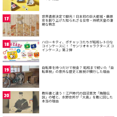
世界遺産決定で脚光！日本初の巨大都城・藤原
17
京を創り上げた知られざる女帝・持統天皇の凄
絶な執念
ハローキティ、ポチャッコたちが昭和レトロな
18
コインケースに！「サンリオキャラクターズ コ
インケース」第２弾
自転車を持つだけで税金？ 昭和まで続いた「自
19
転車税」の意外な歴史と脱税が横行した理由
教科書と違う！江戸時代の田沼意次「賄賂伝
20
説」の嘘と、水野忠邦が「大奥」を敵に回した
本当の理由