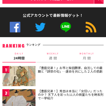
公式アカウントで最新情報ゲット！
ランキング
RANKING
DAILY
WEEKLY
MONTHLY
24時間
週 間
月 間
『豊臣兄弟！』お市と柴田勝家、自刃しての最
1
期と「辞世の句」…運命を共にした２人の悲劇
【豊臣兄弟！】秀吉は本当に「女狂い」だった
2
のか？ 天下人を彩った11人の側室たちを時系列
で一挙紹介