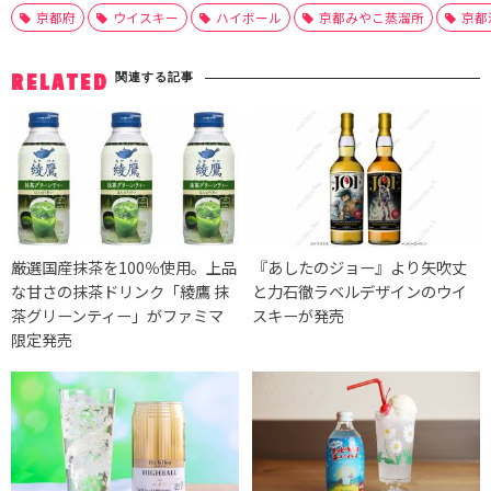
京都府
ウイスキー
ハイボール
京都みやこ蒸溜所
京都
関連する記事
RELATED
厳選国産抹茶を100％使用。上品
『あしたのジョー』より矢吹丈
な甘さの抹茶ドリンク「綾鷹 抹
と力石徹ラベルデザインのウイ
茶グリーンティー」がファミマ
スキーが発売
限定発売