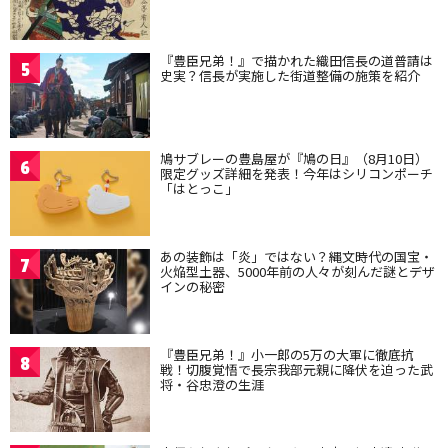
『豊臣兄弟！』で描かれた織田信長の道普請は
5
史実？信長が実施した街道整備の施策を紹介
鳩サブレーの豊島屋が『鳩の日』（8月10日）
6
限定グッズ詳細を発表！今年はシリコンポーチ
「はとっこ」
あの装飾は「炎」ではない？縄文時代の国宝・
7
火焔型土器、5000年前の人々が刻んだ謎とデザ
インの秘密
『豊臣兄弟！』小一郎の5万の大軍に徹底抗
8
戦！切腹覚悟で長宗我部元親に降伏を迫った武
将・谷忠澄の生涯