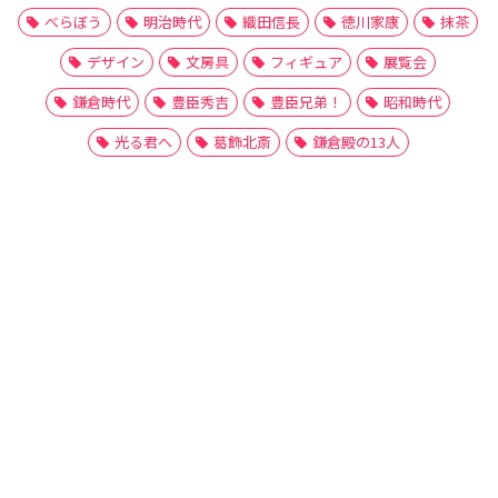
べらぼう
明治時代
織田信長
徳川家康
抹茶
デザイン
文房具
フィギュア
展覧会
鎌倉時代
豊臣秀吉
豊臣兄弟！
昭和時代
光る君へ
葛飾北斎
鎌倉殿の13人