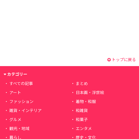
トップに戻る
カテゴリー
すべての記事
まとめ
アート
日本画・浮世絵
ファッション
着物・和服
雑貨・インテリア
和雑貨
グルメ
和菓子
観光・地域
エンタメ
暮らし
歴史・文化