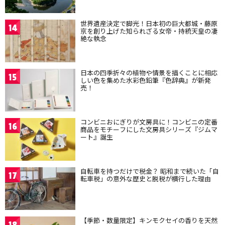
世界遺産決定で脚光！日本初の巨大都城・藤原
14
京を創り上げた知られざる女帝・持統天皇の凄
絶な執念
日本の四季折々の植物や情景を描くことに相応
15
しい色を集めた水彩色鉛筆『色辞典』が新発
売！
コンビニおにぎりが文房具に！コンビニの定番
16
商品をモチーフにした文房具シリーズ『ジムマ
ート』誕生
自転車を持つだけで税金？ 昭和まで続いた「自
17
転車税」の意外な歴史と脱税が横行した理由
【季節・数量限定】キンモクセイの香りを天然
18