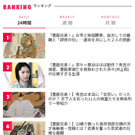
ランキング
RANKING
DAILY
WEEKLY
MONTHLY
24時間
週 間
月 間
『豊臣兄弟！』お市と柴田勝家、自刃しての最
1
期と「辞世の句」…運命を共にした２人の悲劇
『豊臣兄弟！』茶々＝悪女はほぼ創作？秀吉が
2
溺愛、豊臣家滅亡を背負わされた茶々(井上和)
の壮絶すぎる生涯
【豊臣兄弟！】秀吉は本当に「女狂い」だった
3
のか？ 天下人を彩った11人の側室たちを時系列
で一挙紹介
【豊臣兄弟！】22歳で散った長宗我部元親の天
4
才後継者・信親とは？武勇を奮った若武者の壮
絶な最期