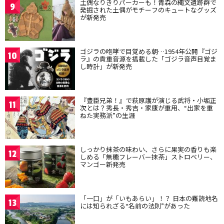
土偶なりきりパーカーも！青森の縄文遺跡群で
9
発掘された土偶がモチーフのキュートなグッズ
が新発売
ゴジラの咆哮で目覚める朝…1954年公開『ゴジ
10
ラ』の貴重音源を搭載した「ゴジラ音声目覚ま
し時計」が新発売
『豊臣兄弟！』で萩原護が演じる武将・小堀正
11
次とは？秀長・秀吉・家康が重用、“出家を重
ねた実務派”の生涯
しっかり抹茶の味わい、さらに果実の香りも楽
12
しめる「無糖フレーバー抹茶」ストロベリー、
マンゴー新発売
「一口」が「いもあらい」！？ 日本の難読地名
13
には知られざる“名前の法則”があった