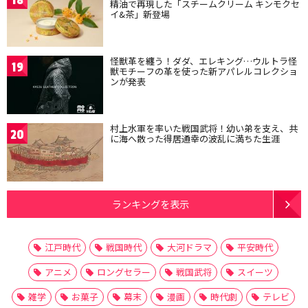
精油で再現した「スチームクリーム キンモクセ
イ&茶」新登場
怪獣革を纏う！ダダ、エレキング…ウルトラ怪
19
獣モチーフの革を使った新アパレルコレクショ
ンが発表
村上水軍を率いた戦国武将！幼い弟を支え、共
20
に海へ散った得居通幸の波乱に満ちた生涯
ランキングを表示
江戸時代
戦国時代
大河ドラマ
平安時代
アニメ
ロングセラー
戦国武将
スイーツ
雑学
お菓子
幕末
漫画
時代劇
テレビ