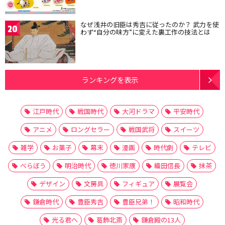
なぜ浅井の旧臣は秀吉に従ったのか？ 武力を使
20
わず“自分の味方”に変えた裏工作の技法とは
ランキングを表示
江戸時代
戦国時代
大河ドラマ
平安時代
アニメ
ロングセラー
戦国武将
スイーツ
雑学
お菓子
幕末
漫画
時代劇
テレビ
べらぼう
明治時代
徳川家康
織田信長
抹茶
デザイン
文房具
フィギュア
展覧会
鎌倉時代
豊臣秀吉
豊臣兄弟！
昭和時代
光る君へ
葛飾北斎
鎌倉殿の13人