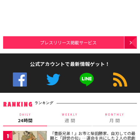
プレスリリース掲載サービス
公式アカウントで最新情報ゲット！
ランキング
RANKING
DAILY
WEEKLY
MONTHLY
24時間
週 間
月 間
『豊臣兄弟！』お市と柴田勝家、自刃しての最
1
期と「辞世の句」…運命を共にした２人の悲劇