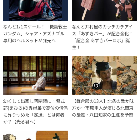
なんと1/1スケール！「機動戦士
なんと井村屋のカッチカチアイ
ガンダム」シャア・アズナブル
ス「あずきバー」が超合金化！
専用のヘルメットが発売へ
「超合金 あずきバーロボ」誕
生！
幼くして出家し阿闍梨に…紫式
【鎌倉殿の13人】北条の敵か味
部(まひろ)の異母弟で高位の僧侶
方か…市原隼人が演じる北関東
に昇りつめた「定暹」とは何者
の梟雄・八田知家の生涯を予習
か？【光る君へ】