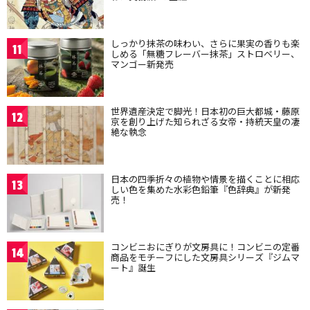
しっかり抹茶の味わい、さらに果実の香りも楽
11
しめる「無糖フレーバー抹茶」ストロベリー、
マンゴー新発売
世界遺産決定で脚光！日本初の巨大都城・藤原
12
京を創り上げた知られざる女帝・持統天皇の凄
絶な執念
日本の四季折々の植物や情景を描くことに相応
13
しい色を集めた水彩色鉛筆『色辞典』が新発
売！
コンビニおにぎりが文房具に！コンビニの定番
14
商品をモチーフにした文房具シリーズ『ジムマ
ート』誕生