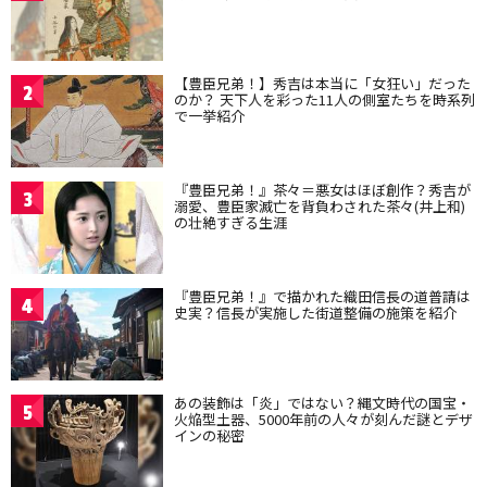
【豊臣兄弟！】秀吉は本当に「女狂い」だった
2
のか？ 天下人を彩った11人の側室たちを時系列
で一挙紹介
『豊臣兄弟！』茶々＝悪女はほぼ創作？秀吉が
3
溺愛、豊臣家滅亡を背負わされた茶々(井上和)
の壮絶すぎる生涯
『豊臣兄弟！』で描かれた織田信長の道普請は
4
史実？信長が実施した街道整備の施策を紹介
あの装飾は「炎」ではない？縄文時代の国宝・
5
火焔型土器、5000年前の人々が刻んだ謎とデザ
インの秘密