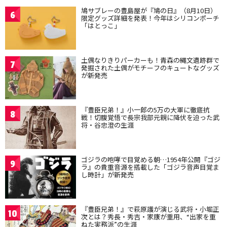
鳩サブレーの豊島屋が『鳩の日』（8月10日）
6
限定グッズ詳細を発表！今年はシリコンポーチ
「はとっこ」
土偶なりきりパーカーも！青森の縄文遺跡群で
7
発掘された土偶がモチーフのキュートなグッズ
が新発売
『豊臣兄弟！』小一郎の5万の大軍に徹底抗
8
戦！切腹覚悟で長宗我部元親に降伏を迫った武
将・谷忠澄の生涯
ゴジラの咆哮で目覚める朝…1954年公開『ゴジ
9
ラ』の貴重音源を搭載した「ゴジラ音声目覚ま
し時計」が新発売
『豊臣兄弟！』で萩原護が演じる武将・小堀正
10
次とは？秀長・秀吉・家康が重用、“出家を重
ねた実務派”の生涯