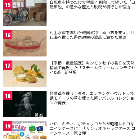
自転車を持つだけで税金？ 昭和まで続いた「自
15
転車税」の意外な歴史と脱税が横行した理由
村上水軍を率いた戦国武将！幼い弟を支え、共
16
に海へ散った得居通幸の波乱に満ちた生涯
【季節・数量限定】キンモクセイの香りを天然
17
精油で再現した「スチームクリーム キンモクセ
イ&茶」新登場
怪獣革を纏う！ダダ、エレキング…ウルトラ怪
18
獣モチーフの革を使った新アパレルコレクショ
ンが発表
ハローキティ、ポチャッコたちが昭和レトロな
19
コインケースに！「サンリオキャラクターズ コ
インケース」第２弾