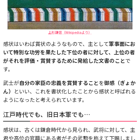
上杉謙信（Wikipediaより）
感状はいわば賞状のようなもので、主として
軍事面にお
いて特別な功労を果たした下位の者に対して、上位の者
がそれを評価・賞賛するために発給した文書のこと
で
す。
武士が
自分の家臣の忠義を賞賛すること
を
御感（ぎょか
ん）
といい、これを書状化したことから感状と呼ばれる
ようになったと考えられています。
江戸時代でも、旧日本軍でも…
感状は、古くは鎌倉時代から見られ、武将に対して、主
君や高位の官職にある者がその武勲を称えて下賜しまし