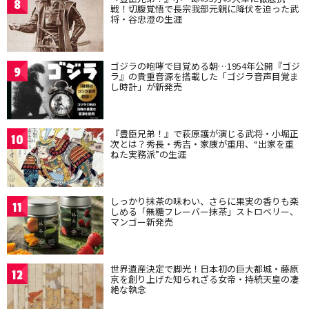
8
戦！切腹覚悟で長宗我部元親に降伏を迫った武
将・谷忠澄の生涯
ゴジラの咆哮で目覚める朝…1954年公開『ゴジ
9
ラ』の貴重音源を搭載した「ゴジラ音声目覚ま
し時計」が新発売
『豊臣兄弟！』で萩原護が演じる武将・小堀正
10
次とは？秀長・秀吉・家康が重用、“出家を重
ねた実務派”の生涯
しっかり抹茶の味わい、さらに果実の香りも楽
11
しめる「無糖フレーバー抹茶」ストロベリー、
マンゴー新発売
世界遺産決定で脚光！日本初の巨大都城・藤原
12
京を創り上げた知られざる女帝・持統天皇の凄
絶な執念