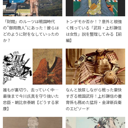
「財閥」のルーツは戦国時代
トンデモか否か！？意外と根強
の”御用商人”にあった！彼らは
く残っている「武将・上杉謙信
どのように財をなしていったの
は女性」説を整理してみる【前
か？
編】
誰もが裏切り、去っていく中…
なんと放尿しながら戦った豪快
最後まで今川氏真を守り抜いた
すぎる戦国武将！上杉謙信の養
忠臣・朝比奈泰朝【どうする家
育係も務めた猛将・金津新兵衛
康】
のエピソード