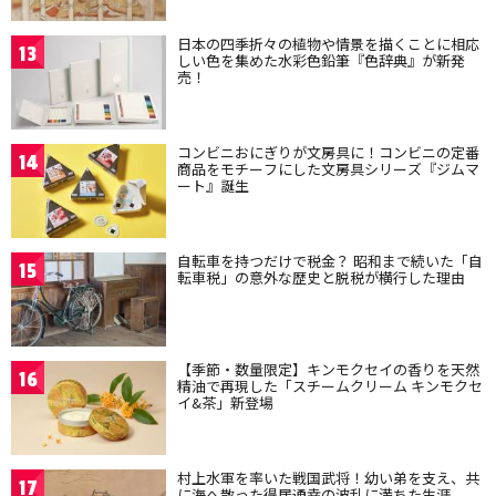
日本の四季折々の植物や情景を描くことに相応
13
しい色を集めた水彩色鉛筆『色辞典』が新発
売！
コンビニおにぎりが文房具に！コンビニの定番
14
商品をモチーフにした文房具シリーズ『ジムマ
ート』誕生
自転車を持つだけで税金？ 昭和まで続いた「自
15
転車税」の意外な歴史と脱税が横行した理由
【季節・数量限定】キンモクセイの香りを天然
16
精油で再現した「スチームクリーム キンモクセ
イ&茶」新登場
村上水軍を率いた戦国武将！幼い弟を支え、共
17
に海へ散った得居通幸の波乱に満ちた生涯