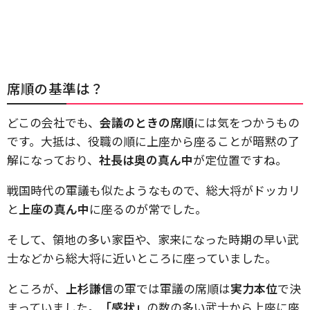
席順の基準は？
どこの会社でも、
会議のときの席順
には気をつかうもの
です。大抵は、役職の順に上座から座ることが暗黙の了
解になっており、
社長は奥の真ん中
が定位置ですね。
戦国時代の軍議も似たようなもので、総大将がドッカリ
と
上座の真ん中
に座るのが常でした。
そして、領地の多い家臣や、家来になった時期の早い武
士などから総大将に近いところに座っていました。
ところが、
上杉謙信
の軍では軍議の席順は
実力本位
で決
まっていました。
「感状」
の数の多い武士から上座に座