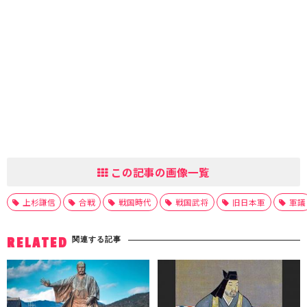
この記事の画像一覧
上杉謙信
合戦
戦国時代
戦国武将
旧日本軍
軍議
関連する記事
RELATED