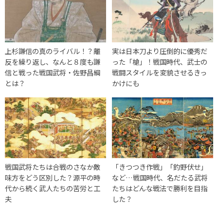
上杉謙信の真のライバル！？離
実は日本刀より圧倒的に優秀だ
反を繰り返し、なんと８度も謙
った「槍」！戦国時代、武士の
信と戦った戦国武将・佐野昌綱
戦闘スタイルを変貌させるきっ
とは？
かけにも
戦国武将たちは合戦のさなか敵
「きつつき作戦」「釣野伏せ」
味方をどう区別した？源平の時
など…戦国時代、名だたる武将
代から続く武人たちの苦労と工
たちはどんな戦法で勝利を目指
夫
した？