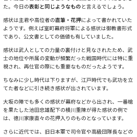
た。今日の
表彰と同じようなもの
と言えるでしょう。
感状は主君や高位者の
直筆・花押
によって書かれていた
ようです。例えば室町幕府将軍による感状は御教書形式
であり、公文書としての価値も有していました。
感状は武人としての力量の裏付けと見なされたため、武
士の地位や所属の変動が頻繁だった戦国時代には特に重
視され、再仕官の際にも重要なものだったようです。
ちなみに少し時代は下りますが、江戸時代でも武功を立
てた者などに引き続き感状が出されています。
大坂の陣でも多くの感状が幕府などから出され、一番槍
を果たした池田忠雄配下の横川重陳が得た感状の例で
は、徳川家康直々の花押入りのものとなっています。
さらに近代では、旧日本軍で司令官や高級団隊長などの