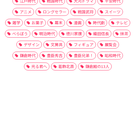
江戸時代
戦国時代
大河ドラマ
平安時代
アニメ
ロングセラー
戦国武将
スイーツ
雑学
お菓子
幕末
漫画
時代劇
テレビ
べらぼう
明治時代
徳川家康
織田信長
抹茶
デザイン
文房具
フィギュア
展覧会
鎌倉時代
豊臣秀吉
豊臣兄弟！
昭和時代
光る君へ
葛飾北斎
鎌倉殿の13人