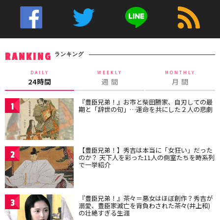
ランキング
RANKING
DAILY
WEEKLY
MONTHLY
24時間
週 間
月 間
『豊臣兄弟！』お市と柴田勝家、自刃しての最
1
期と「辞世の句」…運命を共にした２人の悲劇
【豊臣兄弟！】秀吉は本当に「女狂い」だった
2
のか？ 天下人を彩った11人の側室たちを時系列
で一挙紹介
『豊臣兄弟！』茶々＝悪女はほぼ創作？秀吉が
3
溺愛、豊臣家滅亡を背負わされた茶々(井上和)
の壮絶すぎる生涯