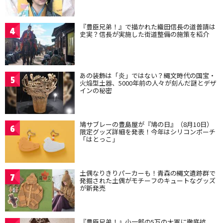
『豊臣兄弟！』で描かれた織田信長の道普請は
4
史実？信長が実施した街道整備の施策を紹介
あの装飾は「炎」ではない？縄文時代の国宝・
5
火焔型土器、5000年前の人々が刻んだ謎とデザ
インの秘密
鳩サブレーの豊島屋が『鳩の日』（8月10日）
6
限定グッズ詳細を発表！今年はシリコンポーチ
「はとっこ」
土偶なりきりパーカーも！青森の縄文遺跡群で
7
発掘された土偶がモチーフのキュートなグッズ
が新発売
『豊臣兄弟！』小一郎の5万の大軍に徹底抗