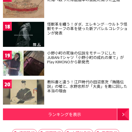
怪獣革を纏う！ダダ、エレキング…ウルトラ怪
18
獣モチーフの革を使った新アパレルコレクショ
ンが発表
小野小町の死後の伝説をモチーフにした
19
JUBAN-Tシャツ「小野小町の成れの果て」が
Play KIMONOから新発売
教科書と違う！江戸時代の田沼意次「賄賂伝
20
説」の嘘と、水野忠邦が「大奥」を敵に回した
本当の理由
ランキングを表示