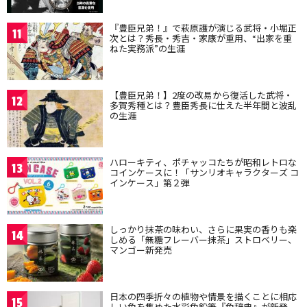
『豊臣兄弟！』で萩原護が演じる武将・小堀正
11
次とは？秀長・秀吉・家康が重用、“出家を重
ねた実務派”の生涯
【豊臣兄弟！】2度の改易から復活した武将・
12
多賀秀種とは？豊臣秀長に仕えた半年間と波乱
の生涯
ハローキティ、ポチャッコたちが昭和レトロな
13
コインケースに！「サンリオキャラクターズ コ
インケース」第２弾
しっかり抹茶の味わい、さらに果実の香りも楽
14
しめる「無糖フレーバー抹茶」ストロベリー、
マンゴー新発売
日本の四季折々の植物や情景を描くことに相応
15
しい色を集めた水彩色鉛筆『色辞典』が新発