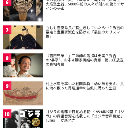
6
火焔型土器、5000年前の人々が刻んだ謎とデザ
インの秘密
もしも豊臣秀長が長生きしていたら…？秀吉の
7
暴走と豊臣家滅亡を防げた「最強のカリスマ
性」
『豊臣兄弟！』三法師の誘拐は史実？秀吉
8
の“暴挙”、お市＆勝家再婚の真意…第30回放送
の真相考察
村上水軍を率いた戦国武将！幼い弟を支え、共
9
に海へ散った得居通幸の波乱に満ちた生涯
ゴジラの咆哮で目覚める朝…1954年公開『ゴジ
10
ラ』の貴重音源を搭載した「ゴジラ音声目覚ま
し時計」が新発売