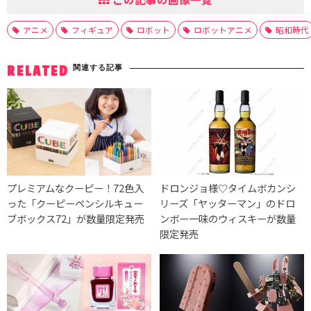
アニメ
フィギュア
ロボット
ロボットアニメ
昭和時代
関連する記事
RELATED
プレミアムなクーピー！72色入
ドロンジョ様♡タイムボカンシ
った「クーピーペンシルキュー
リーズ「ヤッターマン」のドロ
ブボックス72」が数量限定発売
ンボー一味のウィスキーが数量
限定発売