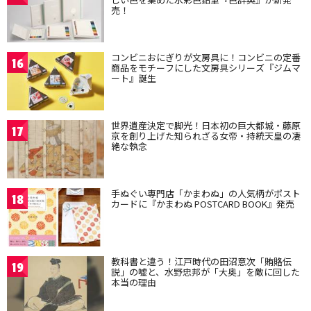
売！
コンビニおにぎりが文房具に！コンビニの定番
16
商品をモチーフにした文房具シリーズ『ジムマ
ート』誕生
世界遺産決定で脚光！日本初の巨大都城・藤原
17
京を創り上げた知られざる女帝・持統天皇の凄
絶な執念
手ぬぐい専門店「かまわぬ」の人気柄がポスト
18
カードに『かまわぬ POSTCARD BOOK』発売
教科書と違う！江戸時代の田沼意次「賄賂伝
19
説」の嘘と、水野忠邦が「大奥」を敵に回した
本当の理由