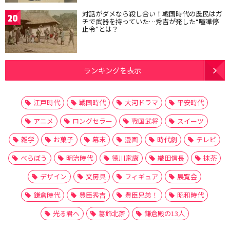
対話がダメなら殺し合い！戦国時代の農民はガ
20
チで武器を持っていた…秀吉が発した“喧嘩停
止令”とは？
ランキングを表示
江戸時代
戦国時代
大河ドラマ
平安時代
アニメ
ロングセラー
戦国武将
スイーツ
雑学
お菓子
幕末
漫画
時代劇
テレビ
べらぼう
明治時代
徳川家康
織田信長
抹茶
デザイン
文房具
フィギュア
展覧会
鎌倉時代
豊臣秀吉
豊臣兄弟！
昭和時代
光る君へ
葛飾北斎
鎌倉殿の13人