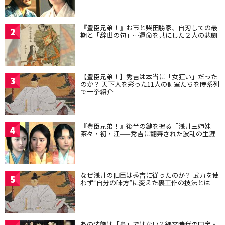
『豊臣兄弟！』お市と柴田勝家、自刃しての最
2
期と「辞世の句」…運命を共にした２人の悲劇
【豊臣兄弟！】秀吉は本当に「女狂い」だった
3
のか？ 天下人を彩った11人の側室たちを時系列
で一挙紹介
『豊臣兄弟！』後半の鍵を握る「浅井三姉妹」
4
茶々・初・江——秀吉に翻弄された波乱の生涯
なぜ浅井の旧臣は秀吉に従ったのか？ 武力を使
5
わず“自分の味方”に変えた裏工作の技法とは
あの装飾は「炎」ではない？縄文時代の国宝・