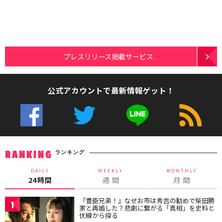
プレスリリース掲載サービス
公式アカウントで最新情報ゲット！
ランキング
RANKING
DAILY
WEEKLY
MONTHLY
24時間
週 間
月 間
『豊臣兄弟！』なぜお市は秀吉の勧めで柴田勝
1
家と再婚した？悲劇に繋がる「真相」を史料と
伏線から探る