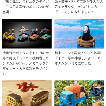
ボ第２弾に、ラピュタのタイガ
助…藤子・F・不二雄が生んだ人
ーモス号＆宗介のポンポン船が
気キャラクターたちがミニカー
登場！
「トミカ」になりました！
機動戦士ガンダムをトミカの世
劇中シーンを再現！ジブリ映画
界で再現『トミカ×機動戦士ガ
「千と千尋の神隠し」より、カ
ンダム』が発売。メカニックデ
オナシがトミカになった
ザイナー・大河原邦男デザイン
も