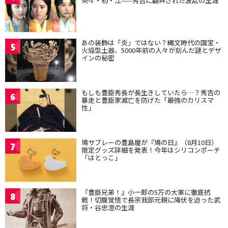
茶々・初・江——秀吉に翻弄された波乱の生涯
あの装飾は「炎」ではない？縄文時代の国宝・
5
火焔型土器、5000年前の人々が刻んだ謎とデザ
インの秘密
もしも豊臣秀長が長生きしていたら…？秀吉の
6
暴走と豊臣家滅亡を防げた「最強のカリスマ
性」
鳩サブレーの豊島屋が『鳩の日』（8月10日）
7
限定グッズ詳細を発表！今年はシリコンポーチ
「はとっこ」
『豊臣兄弟！』小一郎の5万の大軍に徹底抗
8
戦！切腹覚悟で長宗我部元親に降伏を迫った武
将・谷忠澄の生涯