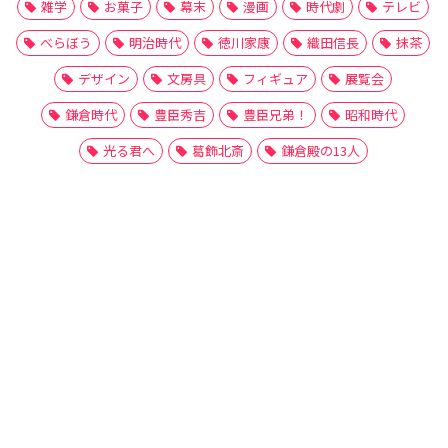
雑学
お菓子
幕末
漫画
時代劇
テレビ
べらぼう
明治時代
徳川家康
織田信長
抹茶
デザイン
文房具
フィギュア
展覧会
鎌倉時代
豊臣秀吉
豊臣兄弟！
昭和時代
光る君へ
葛飾北斎
鎌倉殿の13人