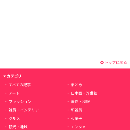
トップに戻る
カテゴリー
すべての記事
まとめ
アート
日本画・浮世絵
ファッション
着物・和服
雑貨・インテリア
和雑貨
グルメ
和菓子
観光・地域
エンタメ