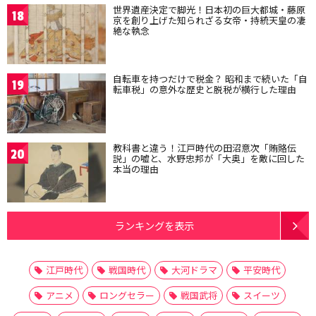
世界遺産決定で脚光！日本初の巨大都城・藤原
18
京を創り上げた知られざる女帝・持統天皇の凄
絶な執念
自転車を持つだけで税金？ 昭和まで続いた「自
19
転車税」の意外な歴史と脱税が横行した理由
教科書と違う！江戸時代の田沼意次「賄賂伝
20
説」の嘘と、水野忠邦が「大奥」を敵に回した
本当の理由
ランキングを表示
江戸時代
戦国時代
大河ドラマ
平安時代
アニメ
ロングセラー
戦国武将
スイーツ