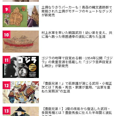
土偶なりきりパーカーも！青森の縄文遺跡群で
9
発掘された土偶がモチーフのキュートなグッズ
が新発売
村上水軍を率いた戦国武将！幼い弟を支え、共
10
に海へ散った得居通幸の波乱に満ちた生涯
ゴジラの咆哮で目覚める朝…1954年公開『ゴジ
11
ラ』の貴重音源を搭載した「ゴジラ音声目覚ま
し時計」が新発売
『豊臣兄弟！』で萩原護が演じる武将・小堀正
12
次とは？秀長・秀吉・家康が重用、“出家を重
ねた実務派”の生涯
【豊臣兄弟！】2度の改易から復活した武将・
13
多賀秀種とは？豊臣秀長に仕えた半年間と波乱