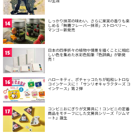
の生涯
しっかり抹茶の味わい、さらに果実の香りも楽
14
しめる「無糖フレーバー抹茶」ストロベリー、
マンゴー新発売
日本の四季折々の植物や情景を描くことに相応
15
しい色を集めた水彩色鉛筆『色辞典』が新発
売！
ハローキティ、ポチャッコたちが昭和レトロな
16
コインケースに！「サンリオキャラクターズ コ
インケース」第２弾
コンビニおにぎりが文房具に！コンビニの定番
17
商品をモチーフにした文房具シリーズ『ジムマ
ート』誕生