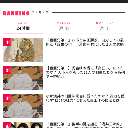
ランキング
RANKING
DAILY
WEEKLY
MONTHLY
24時間
週 間
月 間
『豊臣兄弟！』お市と柴田勝家、自刃しての最
1
期と「辞世の句」…運命を共にした２人の悲劇
【豊臣兄弟！】秀吉は本当に「女狂い」だった
2
のか？ 天下人を彩った11人の側室たちを時系列
で一挙紹介
なぜ浅井の旧臣は秀吉に従ったのか？ 武力を使
3
わず“自分の味方”に変えた裏工作の技法とは
『豊臣兄弟！』後半の鍵を握る「浅井三姉妹」
4