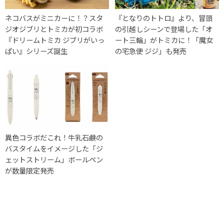
ネコバスがミニカーに！？スタ
『となりのトトロ』より、冒頭
ジオジブリとトミカが初コラボ
の引越しシーンで登場した「オ
『ドリームトミカ ジブリがいっ
ート三輪」がトミカに！「魔女
ぱい』シリーズ誕生
の宅急便 ジジ」も発売
異色コラボだこれ！牛乳石鹸の
バスタイムをイメージした「ジ
ェットストリーム」ボールペン
が数量限定発売