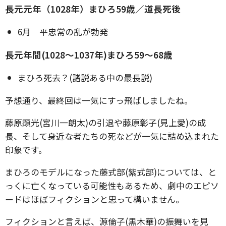
長元元年（1028年）まひろ59歳／道長死後
6月 平忠常の乱が勃発
長元年間(1028～1037年)まひろ59～68歳
まひろ死去？(諸説ある中の最長説)
予想通り、最終回は一気にすっ飛ばしましたね。
藤原顕光(宮川一朗太)の引退や藤原彰子(見上愛)の成
長、そして身近な者たちの死などが一気に詰め込まれた
印象です。
まひろのモデルになった藤式部(紫式部)については、と
っくに亡くなっている可能性もあるため、劇中のエピソ
ードはほぼフィクションと思って構いません。
フィクションと言えば、源倫子(黒木華)の振舞いを見