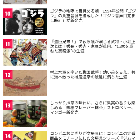
ゴジラの咆哮で目覚める朝…1954年公開『ゴジ
10
ラ』の貴重音源を搭載した「ゴジラ音声目覚ま
し時計」が新発売
『豊臣兄弟！』で萩原護が演じる武将・小堀正
11
次とは？秀長・秀吉・家康が重用、“出家を重
ねた実務派”の生涯
村上水軍を率いた戦国武将！幼い弟を支え、共
12
に海へ散った得居通幸の波乱に満ちた生涯
しっかり抹茶の味わい、さらに果実の香りも楽
13
しめる「無糖フレーバー抹茶」ストロベリー、
マンゴー新発売
コンビニおにぎりが文房具に！コンビニの定番
14
商品をモチーフにした文房具シリーズ『ジムマ