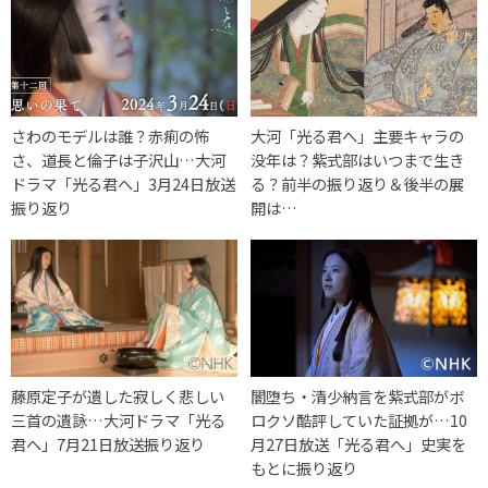
さわのモデルは誰？赤痢の怖
大河「光る君へ」主要キャラの
さ、道長と倫子は子沢山…大河
没年は？紫式部はいつまで生き
ドラマ「光る君へ」3月24日放送
る？前半の振り返り＆後半の展
振り返り
開は…
藤原定子が遺した寂しく悲しい
闇堕ち・清少納言を紫式部がボ
三首の遺詠…大河ドラマ「光る
ロクソ酷評していた証拠が…10
君へ」7月21日放送振り返り
月27日放送「光る君へ」史実を
もとに振り返り