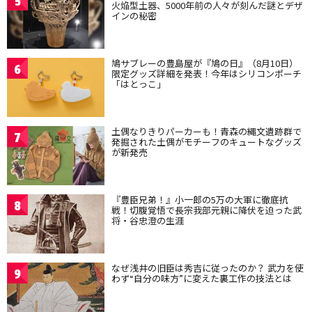
5
火焔型土器、5000年前の人々が刻んだ謎とデザ
インの秘密
鳩サブレーの豊島屋が『鳩の日』（8月10日）
6
限定グッズ詳細を発表！今年はシリコンポーチ
「はとっこ」
土偶なりきりパーカーも！青森の縄文遺跡群で
7
発掘された土偶がモチーフのキュートなグッズ
が新発売
『豊臣兄弟！』小一郎の5万の大軍に徹底抗
8
戦！切腹覚悟で長宗我部元親に降伏を迫った武
将・谷忠澄の生涯
なぜ浅井の旧臣は秀吉に従ったのか？ 武力を使
9
わず“自分の味方”に変えた裏工作の技法とは