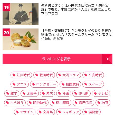
教科書と違う！江戸時代の田沼意次「賄賂伝
19
説」の嘘と、水野忠邦が「大奥」を敵に回した
本当の理由
【季節・数量限定】キンモクセイの香りを天然
20
精油で再現した「スチームクリーム キンモクセ
イ&茶」新登場
ランキングを表示
江戸時代
戦国時代
大河ドラマ
平安時代
アニメ
ロングセラー
戦国武将
スイーツ
雑学
お菓子
幕末
漫画
時代劇
テレビ
べらぼう
明治時代
徳川家康
織田信長
抹茶
デザイン
文房具
フィギュア
展覧会