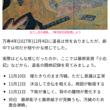
在りし日の道長。『紫式部日記絵巻』より
万寿4年(1027年)12月4日に道長は世を去りましたが、劇
中では何だか穏やかな感じでした。
実際はどんな感じだったのか、ここでは藤原実資『小右
記』などから、道長の闘病記録を見てみましょう。
11月10日 寝たきりのまま汚穢。ただし意識は正常
11月12日 沐浴して念仏を唱える。周囲が動揺する
11月21日 下痢が激しく、背中の腫物が悪化する
同日 藤原彰子と藤原威子が見舞うも、汚穢のため
面会謝絶。