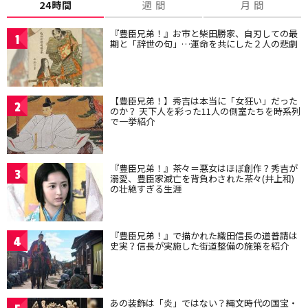
24時間
週 間
月 間
『豊臣兄弟！』お市と柴田勝家、自刃しての最
1
期と「辞世の句」…運命を共にした２人の悲劇
【豊臣兄弟！】秀吉は本当に「女狂い」だった
2
のか？ 天下人を彩った11人の側室たちを時系列
で一挙紹介
『豊臣兄弟！』茶々＝悪女はほぼ創作？秀吉が
3
溺愛、豊臣家滅亡を背負わされた茶々(井上和)
の壮絶すぎる生涯
『豊臣兄弟！』で描かれた織田信長の道普請は
4
史実？信長が実施した街道整備の施策を紹介
あの装飾は「炎」ではない？縄文時代の国宝・