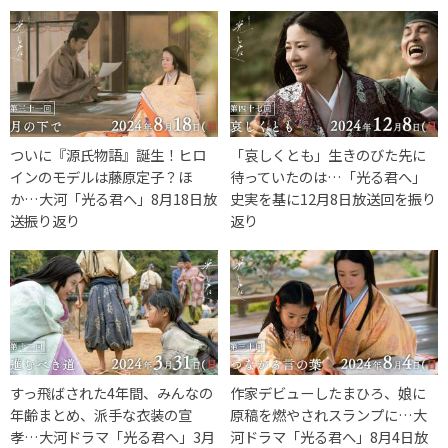
ついに『源氏物語』誕生！ヒロ
「哀しくとも」生きのびた先に
インのモデルは藤原定子？ほ
待っていたのは…「光る君へ」
か…大河「光る君へ」8月18日放
史実を基に12月8日放送回を振り
送振り返り
返り
すっ飛ばされた4年間、みんなの
作家デビューしたまひろ、娘に
年齢まとめ、派手な衣装の宣
原稿を燃やされスランプに…大
孝…大河ドラマ「光る君へ」3月
河ドラマ「光る君へ」8月4日放