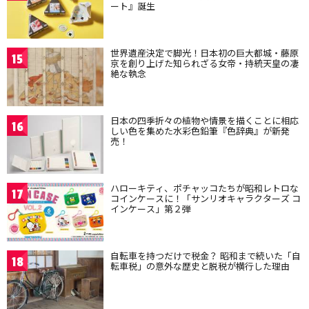
ート』誕生
世界遺産決定で脚光！日本初の巨大都城・藤原
15
京を創り上げた知られざる女帝・持統天皇の凄
絶な執念
日本の四季折々の植物や情景を描くことに相応
16
しい色を集めた水彩色鉛筆『色辞典』が新発
売！
ハローキティ、ポチャッコたちが昭和レトロな
17
コインケースに！「サンリオキャラクターズ コ
インケース」第２弾
自転車を持つだけで税金？ 昭和まで続いた「自
18
転車税」の意外な歴史と脱税が横行した理由