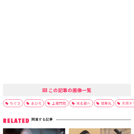
この記事の画像一覧
ちぐさ
まひろ
上東門院
光る君へ
双寿丸
大河ド
関連する記事
RELATED