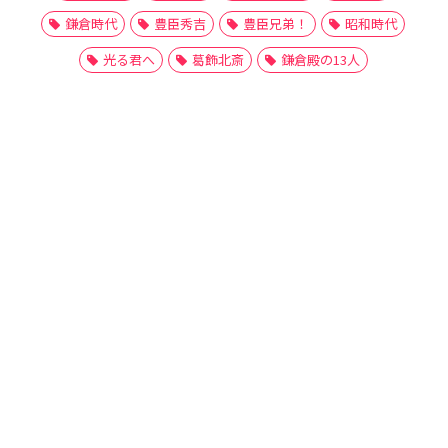
鎌倉時代
豊臣秀吉
豊臣兄弟！
昭和時代
光る君へ
葛飾北斎
鎌倉殿の13人