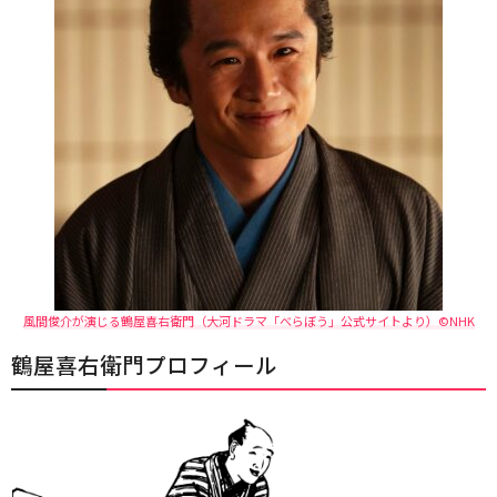
風間俊介が演じる鶴屋喜右衛門（大河ドラマ「べらぼう」公式サイトより）©NHK
鶴屋喜右衛門プロフィール