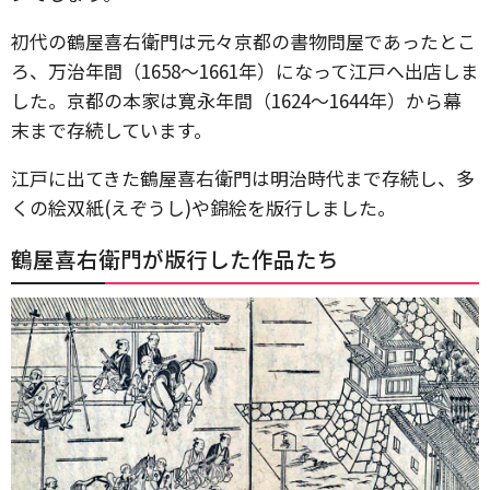
初代の鶴屋喜右衛門は元々京都の書物問屋であったとこ
ろ、万治年間（1658～1661年）になって江戸へ出店しま
した。京都の本家は寛永年間（1624～1644年）から幕
末まで存続しています。
江戸に出てきた鶴屋喜右衛門は明治時代まで存続し、多
くの絵双紙(えぞうし)や錦絵を版行しました。
鶴屋喜右衛門が版行した作品たち