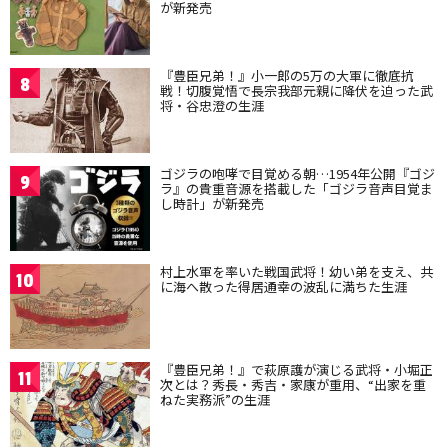
が新発売
『豊臣兄弟！』小一郎の5万の大軍に徹底抗
8
戦！切腹覚悟で長宗我部元親に降伏を迫った武
将・谷忠澄の生涯
ゴジラの咆哮で目覚める朝…1954年公開『ゴジ
9
ラ』の貴重音源を搭載した「ゴジラ音声目覚ま
し時計」が新発売
村上水軍を率いた戦国武将！幼い弟を支え、共
10
に海へ散った得居通幸の波乱に満ちた生涯
『豊臣兄弟！』で萩原護が演じる武将・小堀正
11
次とは？秀長・秀吉・家康が重用、“出家を重
ねた実務派”の生涯