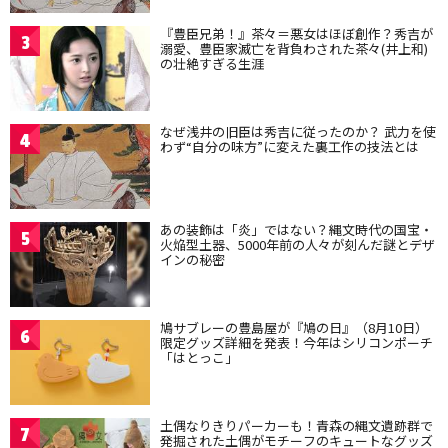
『豊臣兄弟！』茶々＝悪女はほぼ創作？秀吉が
3
溺愛、豊臣家滅亡を背負わされた茶々(井上和)
の壮絶すぎる生涯
なぜ浅井の旧臣は秀吉に従ったのか？ 武力を使
4
わず“自分の味方”に変えた裏工作の技法とは
あの装飾は「炎」ではない？縄文時代の国宝・
5
火焔型土器、5000年前の人々が刻んだ謎とデザ
インの秘密
鳩サブレーの豊島屋が『鳩の日』（8月10日）
6
限定グッズ詳細を発表！今年はシリコンポーチ
「はとっこ」
土偶なりきりパーカーも！青森の縄文遺跡群で
7
発掘された土偶がモチーフのキュートなグッズ