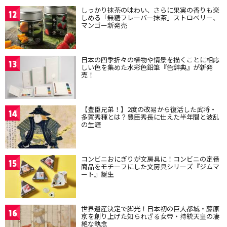
しっかり抹茶の味わい、さらに果実の香りも楽
12
しめる「無糖フレーバー抹茶」ストロベリー、
マンゴー新発売
日本の四季折々の植物や情景を描くことに相応
13
しい色を集めた水彩色鉛筆『色辞典』が新発
売！
【豊臣兄弟！】2度の改易から復活した武将・
14
多賀秀種とは？豊臣秀長に仕えた半年間と波乱
の生涯
コンビニおにぎりが文房具に！コンビニの定番
15
商品をモチーフにした文房具シリーズ『ジムマ
ート』誕生
世界遺産決定で脚光！日本初の巨大都城・藤原
16
京を創り上げた知られざる女帝・持統天皇の凄
絶な執念