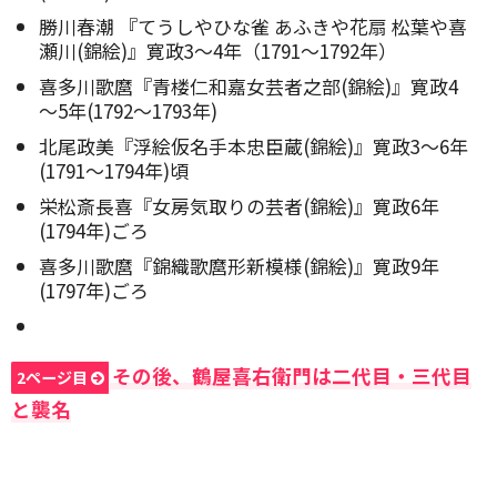
勝川春潮 『てうしやひな雀 あふきや花扇 松葉や喜
瀬川(錦絵)』寛政3～4年（1791～1792年）
喜多川歌麿『青楼仁和嘉女芸者之部(錦絵)』寛政4
～5年(1792～1793年)
北尾政美『浮絵仮名手本忠臣蔵(錦絵)』寛政3～6年
(1791～1794年)頃
栄松斎長喜『女房気取りの芸者(錦絵)』寛政6年
(1794年)ごろ
喜多川歌麿『錦織歌麿形新模様(錦絵)』寛政9年
(1797年)ごろ
その後、鶴屋喜右衛門は二代目・三代目
2ページ目
と襲名