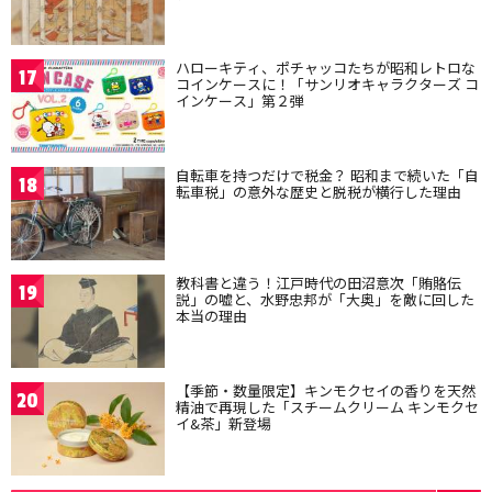
ハローキティ、ポチャッコたちが昭和レトロな
17
コインケースに！「サンリオキャラクターズ コ
インケース」第２弾
自転車を持つだけで税金？ 昭和まで続いた「自
18
転車税」の意外な歴史と脱税が横行した理由
教科書と違う！江戸時代の田沼意次「賄賂伝
19
説」の嘘と、水野忠邦が「大奥」を敵に回した
本当の理由
【季節・数量限定】キンモクセイの香りを天然
20
精油で再現した「スチームクリーム キンモクセ
イ&茶」新登場