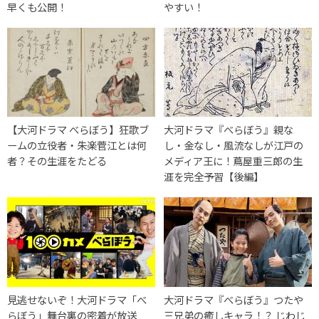
早くも公開！
やすい！
【大河ドラマ べらぼう】狂歌ブ
大河ドラマ『べらぼう』親な
ームの立役者・朱楽菅江とは何
し・金なし・風流なしが江戸の
者？その生涯をたどる
メディア王に！蔦屋重三郎の生
涯を完全予習【後編】
見逃せないぞ！大河ドラマ「べ
大河ドラマ『べらぼう』つたや
らぼう」舞台裏の密着が放送
三兄弟の癒しキャラ！？ じわじ