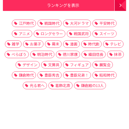
ランキングを表示
江戸時代
戦国時代
大河ドラマ
平安時代
アニメ
ロングセラー
戦国武将
スイーツ
雑学
お菓子
幕末
漫画
時代劇
テレビ
べらぼう
明治時代
徳川家康
織田信長
抹茶
デザイン
文房具
フィギュア
展覧会
鎌倉時代
豊臣秀吉
豊臣兄弟！
昭和時代
光る君へ
葛飾北斎
鎌倉殿の13人