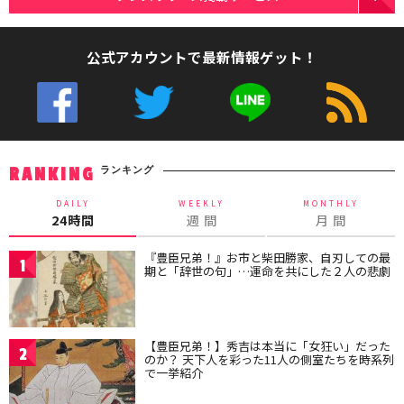
公式アカウントで最新情報ゲット！
ランキング
RANKING
DAILY
WEEKLY
MONTHLY
24時間
週 間
月 間
『豊臣兄弟！』お市と柴田勝家、自刃しての最
1
期と「辞世の句」…運命を共にした２人の悲劇
【豊臣兄弟！】秀吉は本当に「女狂い」だった
2
のか？ 天下人を彩った11人の側室たちを時系列
で一挙紹介