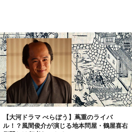
【大河ドラマ べらぼう】蔦重のライバ
ル！？風間俊介が演じる地本問屋・鶴屋喜右