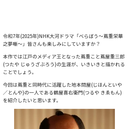
令和7年(2025年)NHK大河ドラマ「べらぼう～蔦重栄華
之夢噺～」皆さんも楽しみにしていますか？
本作では江戸のメディア王となった蔦重こと蔦屋重三郎
(つたや じゅうざぶろう)の生涯が、いきいきと描かれる
ことでしょう。
今回は蔦重と同時代に活躍した地本問屋(じほんといや
／とんや)の一人である鶴屋喜右衛門(つるや きゑもん)
を紹介したいと思います。