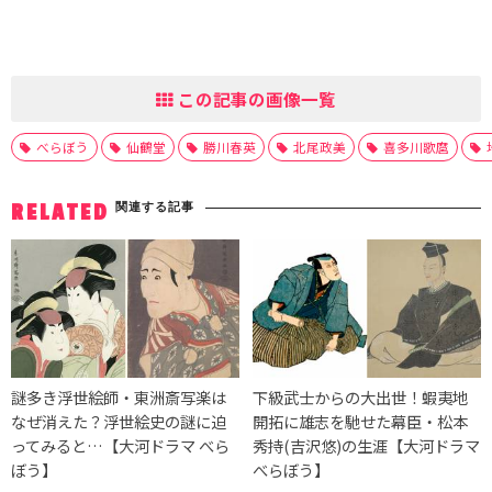
この記事の画像一覧
べらぼう
仙鶴堂
勝川春英
北尾政美
喜多川歌麿
関連する記事
RELATED
謎多き浮世絵師・東洲斎写楽は
下級武士からの大出世！蝦夷地
なぜ消えた？浮世絵史の謎に迫
開拓に雄志を馳せた幕臣・松本
ってみると…【大河ドラマ べら
秀持(吉沢悠)の生涯【大河ドラマ
ぼう】
べらぼう】