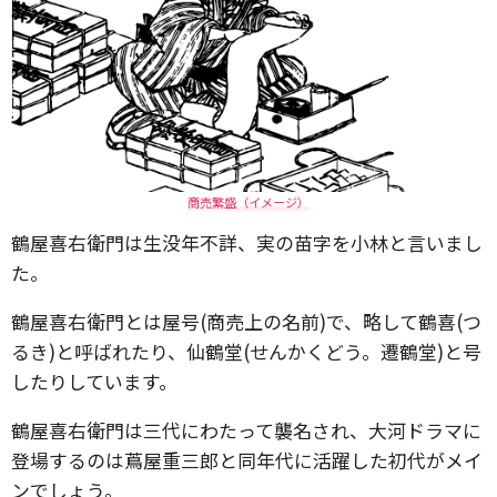
商売繁盛（イメージ）
鶴屋喜右衛門は生没年不詳、実の苗字を小林と言いまし
た。
鶴屋喜右衛門とは屋号(商売上の名前)で、略して鶴喜(つ
るき)と呼ばれたり、仙鶴堂(せんかくどう。遷鶴堂)と号
したりしています。
鶴屋喜右衛門は三代にわたって襲名され、大河ドラマに
登場するのは蔦屋重三郎と同年代に活躍した初代がメイ
ンでしょう。