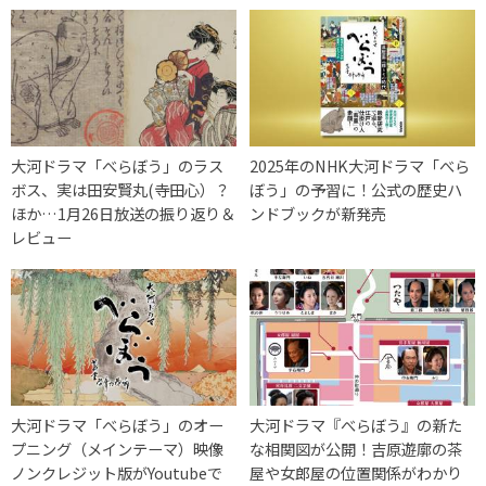
大河ドラマ「べらぼう」のラス
2025年のNHK大河ドラマ「べら
ボス、実は田安賢丸(寺田心）？
ぼう」の予習に！公式の歴史ハ
ほか…1月26日放送の振り返り＆
ンドブックが新発売
レビュー
大河ドラマ「べらぼう」のオー
大河ドラマ『べらぼう』の新た
プニング（メインテーマ）映像
な相関図が公開！吉原遊廓の茶
ノンクレジット版がYoutubeで
屋や女郎屋の位置関係がわかり