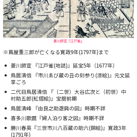
菱川師宣『江戸雀』
※蔦屋重三郎が亡くなる寛政9年(1797年)まで
菱川師宣 『江戸雀(地誌)』延宝5年（1677年）
鳥居清倍 『市川ゑび蔵の丑の刻参り(漆絵)』元文延
享ごろ
二代目鳥居清倍 『（二世）大谷広次と（初世）中
村助五郎(紅摺絵)』宝暦前期
鳥居清峰 『由良之助遊興の図』時期不詳
喜多川歌麿『婦人泊り客之図』時期不詳
勝川春英『三世市川八百蔵の助六(錦絵)』寛政3年
(1791年)