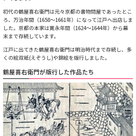
初代の鶴屋喜右衛門は元々京都の書物問屋であったとこ
ろ、万治年間（1658～1661年）になって江戸へ出店しま
した。京都の本家は寛永年間（1624～1644年）から幕
末まで存続しています。
江戸に出てきた鶴屋喜右衛門は明治時代まで存続し、多
くの絵双紙(えぞうし)や錦絵を版行しました。
鶴屋喜右衛門が版行した作品たち