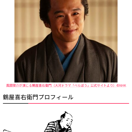
風間俊介が演じる鶴屋喜右衛門（大河ドラマ「べらぼう」公式サイトより）©NHK
鶴屋喜右衛門プロフィール