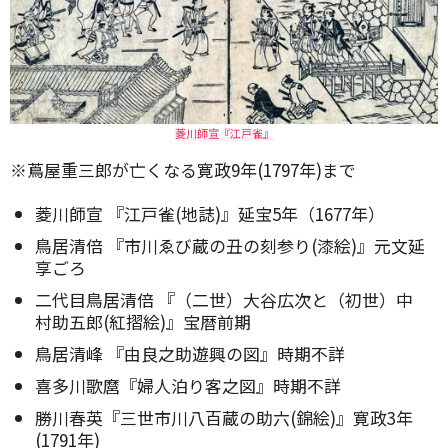
菱川師宣『江戸雀』
※蔦屋重三郎が亡くなる寛政9年(1797年)まで
菱川師宣 『江戸雀(地誌)』延宝5年（1677年）
鳥居清倍 『市川ゑび蔵の丑の刻参り(漆絵)』元文延
享ごろ
二代目鳥居清倍 『（二世）大谷広次と（初世）中
村助五郎(紅摺絵)』宝暦前期
鳥居清峰 『由良之助遊興の図』時期不詳
喜多川歌麿『婦人泊り客之図』時期不詳
勝川春英『三世市川八百蔵の助六(錦絵)』寛政3年
(1791年)