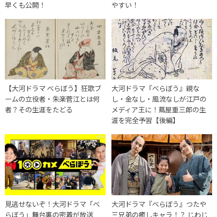
早くも公開！
やすい！
【大河ドラマ べらぼう】狂歌ブ
大河ドラマ『べらぼう』親な
ームの立役者・朱楽菅江とは何
し・金なし・風流なしが江戸の
者？その生涯をたどる
メディア王に！蔦屋重三郎の生
涯を完全予習【後編】
見逃せないぞ！大河ドラマ「べ
大河ドラマ『べらぼう』つたや
らぼう」舞台裏の密着が放送
三兄弟の癒しキャラ！？ じわじ