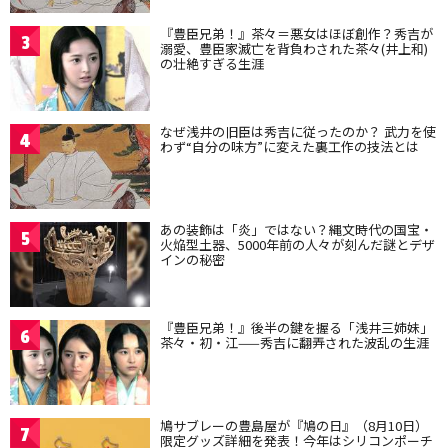
『豊臣兄弟！』茶々＝悪女はほぼ創作？秀吉が
3
溺愛、豊臣家滅亡を背負わされた茶々(井上和)
の壮絶すぎる生涯
なぜ浅井の旧臣は秀吉に従ったのか？ 武力を使
4
わず“自分の味方”に変えた裏工作の技法とは
あの装飾は「炎」ではない？縄文時代の国宝・
5
火焔型土器、5000年前の人々が刻んだ謎とデザ
インの秘密
『豊臣兄弟！』後半の鍵を握る「浅井三姉妹」
6
茶々・初・江——秀吉に翻弄された波乱の生涯
鳩サブレーの豊島屋が『鳩の日』（8月10日）
7
限定グッズ詳細を発表！今年はシリコンポーチ