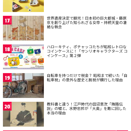
世界遺産決定で脚光！日本初の巨大都城・藤原
17
京を創り上げた知られざる女帝・持統天皇の凄
絶な執念
ハローキティ、ポチャッコたちが昭和レトロな
18
コインケースに！「サンリオキャラクターズ コ
インケース」第２弾
自転車を持つだけで税金？ 昭和まで続いた「自
19
転車税」の意外な歴史と脱税が横行した理由
教科書と違う！江戸時代の田沼意次「賄賂伝
20
説」の嘘と、水野忠邦が「大奥」を敵に回した
本当の理由