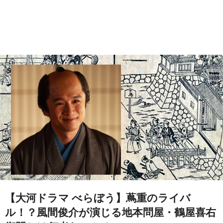
【大河ドラマ べらぼう】蔦重のライバ
ル！？風間俊介が演じる地本問屋・鶴屋喜右