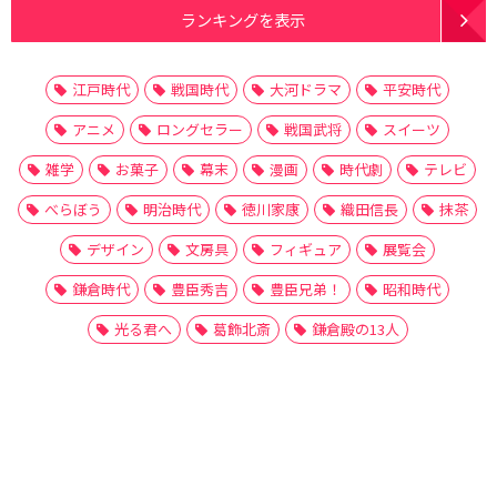
ランキングを表示
江戸時代
戦国時代
大河ドラマ
平安時代
アニメ
ロングセラー
戦国武将
スイーツ
雑学
お菓子
幕末
漫画
時代劇
テレビ
べらぼう
明治時代
徳川家康
織田信長
抹茶
デザイン
文房具
フィギュア
展覧会
鎌倉時代
豊臣秀吉
豊臣兄弟！
昭和時代
光る君へ
葛飾北斎
鎌倉殿の13人