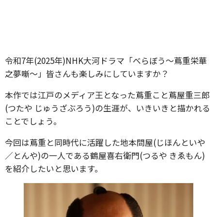
令和7年(2025年)NHK大河ドラマ「べらぼう～蔦重栄華
之夢噺～」皆さんも楽しみにしていますか？
本作では江戸のメディア王となった蔦重こと蔦屋重三郎
(つたや じゅうざぶろう)の生涯が、いきいきと描かれる
ことでしょう。
今回は蔦重と同時代に活躍した地本問屋(じほんといや
／とんや)の一人である鶴屋喜右衛門(つるや きゑもん)
を紹介したいと思います。