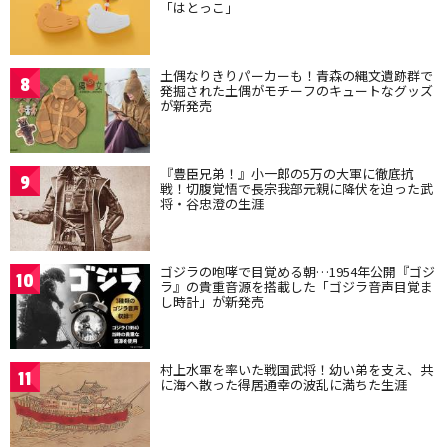
「はとっこ」
土偶なりきりパーカーも！青森の縄文遺跡群で
8
発掘された土偶がモチーフのキュートなグッズ
が新発売
『豊臣兄弟！』小一郎の5万の大軍に徹底抗
9
戦！切腹覚悟で長宗我部元親に降伏を迫った武
将・谷忠澄の生涯
ゴジラの咆哮で目覚める朝…1954年公開『ゴジ
10
ラ』の貴重音源を搭載した「ゴジラ音声目覚ま
し時計」が新発売
村上水軍を率いた戦国武将！幼い弟を支え、共
11
に海へ散った得居通幸の波乱に満ちた生涯