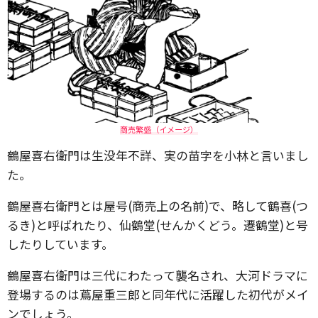
商売繁盛（イメージ）
鶴屋喜右衛門は生没年不詳、実の苗字を小林と言いまし
た。
鶴屋喜右衛門とは屋号(商売上の名前)で、略して鶴喜(つ
るき)と呼ばれたり、仙鶴堂(せんかくどう。遷鶴堂)と号
したりしています。
鶴屋喜右衛門は三代にわたって襲名され、大河ドラマに
登場するのは蔦屋重三郎と同年代に活躍した初代がメイ
ンでしょう。