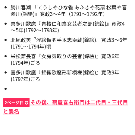
勝川春潮 『てうしやひな雀 あふきや花扇 松葉や喜
瀬川(錦絵)』寛政3～4年（1791～1792年）
喜多川歌麿『青楼仁和嘉女芸者之部(錦絵)』寛政4
～5年(1792～1793年)
北尾政美『浮絵仮名手本忠臣蔵(錦絵)』寛政3～6年
(1791～1794年)頃
栄松斎長喜『女房気取りの芸者(錦絵)』寛政6年
(1794年)ごろ
喜多川歌麿『錦織歌麿形新模様(錦絵)』寛政9年
(1797年)ごろ
その後、鶴屋喜右衛門は二代目・三代目
2ページ目
と襲名