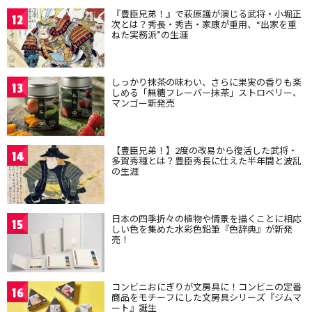
『豊臣兄弟！』で萩原護が演じる武将・小堀正
12
次とは？秀長・秀吉・家康が重用、“出家を重
ねた実務派”の生涯
しっかり抹茶の味わい、さらに果実の香りも楽
13
しめる「無糖フレーバー抹茶」ストロベリー、
マンゴー新発売
【豊臣兄弟！】2度の改易から復活した武将・
14
多賀秀種とは？豊臣秀長に仕えた半年間と波乱
の生涯
日本の四季折々の植物や情景を描くことに相応
15
しい色を集めた水彩色鉛筆『色辞典』が新発
売！
コンビニおにぎりが文房具に！コンビニの定番
16
商品をモチーフにした文房具シリーズ『ジムマ
ート』誕生