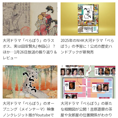
大河ドラマ「べらぼう」のラス
2025年のNHK大河ドラマ「べら
ボス、実は田安賢丸(寺田心）？
ぼう」の予習に！公式の歴史ハ
ほか…1月26日放送の振り返り＆
ンドブックが新発売
レビュー
大河ドラマ「べらぼう」のオー
大河ドラマ『べらぼう』の新た
プニング（メインテーマ）映像
な相関図が公開！吉原遊廓の茶
ノンクレジット版がYoutubeで
屋や女郎屋の位置関係がわかり