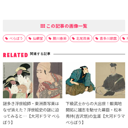
この記事の画像一覧
べらぼう
仙鶴堂
勝川春英
北尾政美
喜多川歌麿
関連する記事
RELATED
謎多き浮世絵師・東洲斎写楽は
下級武士からの大出世！蝦夷地
なぜ消えた？浮世絵史の謎に迫
開拓に雄志を馳せた幕臣・松本
ってみると…【大河ドラマ べら
秀持(吉沢悠)の生涯【大河ドラマ
ぼう】
べらぼう】