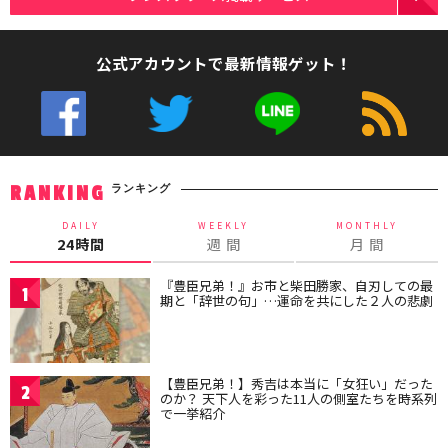
公式アカウントで最新情報ゲット！
ランキング
RANKING
DAILY
WEEKLY
MONTHLY
24時間
週 間
月 間
『豊臣兄弟！』お市と柴田勝家、自刃しての最
1
期と「辞世の句」…運命を共にした２人の悲劇
【豊臣兄弟！】秀吉は本当に「女狂い」だった
2
のか？ 天下人を彩った11人の側室たちを時系列
で一挙紹介