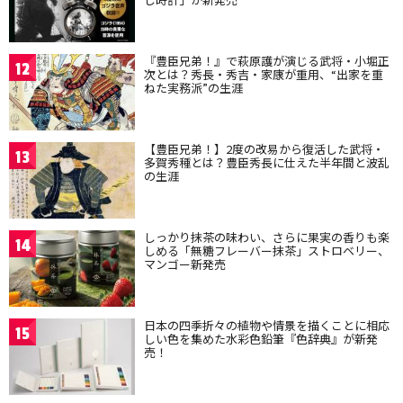
『豊臣兄弟！』で萩原護が演じる武将・小堀正
12
次とは？秀長・秀吉・家康が重用、“出家を重
ねた実務派”の生涯
【豊臣兄弟！】2度の改易から復活した武将・
13
多賀秀種とは？豊臣秀長に仕えた半年間と波乱
の生涯
しっかり抹茶の味わい、さらに果実の香りも楽
14
しめる「無糖フレーバー抹茶」ストロベリー、
マンゴー新発売
日本の四季折々の植物や情景を描くことに相応
15
しい色を集めた水彩色鉛筆『色辞典』が新発
売！