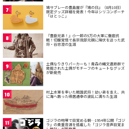
鳩サブレーの豊島屋が『鳩の日』（8月10日）
7
限定グッズ詳細を発表！今年はシリコンポーチ
「はとっこ」
『豊臣兄弟！』小一郎の5万の大軍に徹底抗
8
戦！切腹覚悟で長宗我部元親に降伏を迫った武
将・谷忠澄の生涯
土偶なりきりパーカーも！青森の縄文遺跡群で
9
発掘された土偶がモチーフのキュートなグッズ
が新発売
村上水軍を率いた戦国武将！幼い弟を支え、共
10
に海へ散った得居通幸の波乱に満ちた生涯
ゴジラの咆哮で目覚める朝…1954年公開『ゴジ
11
ラ』の貴重音源を搭載した「ゴジラ音声目覚ま
し時計」が新発売