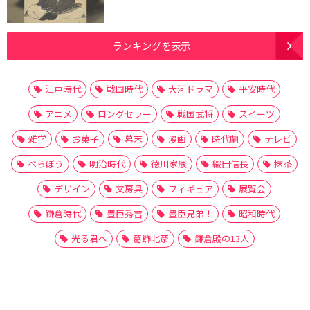
ランキングを表示
江戸時代
戦国時代
大河ドラマ
平安時代
アニメ
ロングセラー
戦国武将
スイーツ
雑学
お菓子
幕末
漫画
時代劇
テレビ
べらぼう
明治時代
徳川家康
織田信長
抹茶
デザイン
文房具
フィギュア
展覧会
鎌倉時代
豊臣秀吉
豊臣兄弟！
昭和時代
光る君へ
葛飾北斎
鎌倉殿の13人