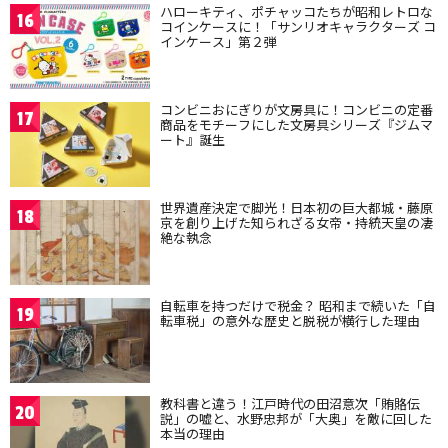
ハローキティ、ポチャッコたちが昭和レトロな
16
コインケースに！「サンリオキャラクターズ コ
インケース」第２弾
コンビニおにぎりが文房具に！コンビニの定番
17
商品をモチーフにした文房具シリーズ『ジムマ
ート』誕生
世界遺産決定で脚光！日本初の巨大都城・藤原
18
京を創り上げた知られざる女帝・持統天皇の凄
絶な執念
自転車を持つだけで税金？ 昭和まで続いた「自
19
転車税」の意外な歴史と脱税が横行した理由
教科書と違う！江戸時代の田沼意次「賄賂伝
20
説」の嘘と、水野忠邦が「大奥」を敵に回した
本当の理由