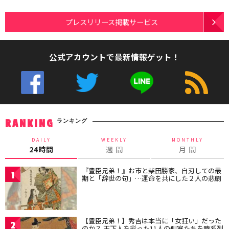
プレスリリース掲載サービス
公式アカウントで最新情報ゲット！
ランキング
RANKING
DAILY
WEEKLY
MONTHLY
24時間
週 間
月 間
『豊臣兄弟！』お市と柴田勝家、自刃しての最
1
期と「辞世の句」…運命を共にした２人の悲劇
【豊臣兄弟！】秀吉は本当に「女狂い」だった
2
のか？ 天下人を彩った11人の側室たちを時系列