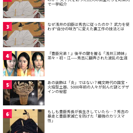
で一挙紹介
なぜ浅井の旧臣は秀吉に従ったのか？ 武力を使
3
わず“自分の味方”に変えた裏工作の技法とは
『豊臣兄弟！』後半の鍵を握る「浅井三姉妹」
4
茶々・初・江——秀吉に翻弄された波乱の生涯
あの装飾は「炎」ではない？縄文時代の国宝・
5
火焔型土器、5000年前の人々が刻んだ謎とデザ
インの秘密
もしも豊臣秀長が長生きしていたら…？秀吉の
6
暴走と豊臣家滅亡を防げた「最強のカリスマ
性」