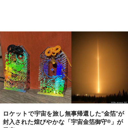
ロケットで宇宙を旅し無事帰還した”金箔”が
封入された煌びやかな「宇宙金箔御守®」が