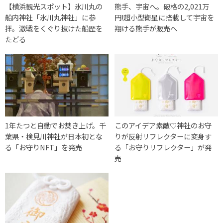
【横浜観光スポット】氷川丸の
熊手、宇宙へ。破格の2,021万
船内神社「氷川丸神社」に参
円!超小型衛星に搭載して宇宙を
拝。激戦をくぐり抜けた船歴を
翔ける熊手が販売へ
たどる
1年たつと自動でお焚き上げ。千
このアイデア素敵♡神社のお守
葉県・検見川神社が日本初とな
りが反射リフレクターに変身す
る「お守りNFT」を発売
る「お守りリフレクター」が発
売