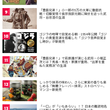
『豊臣兄弟！』小一郎の5万の大軍に徹底抗
9
戦！切腹覚悟で長宗我部元親に降伏を迫った武
将・谷忠澄の生涯
ゴジラの咆哮で目覚める朝…1954年公開『ゴジ
10
ラ』の貴重音源を搭載した「ゴジラ音声目覚ま
し時計」が新発売
『豊臣兄弟！』で萩原護が演じる武将・小堀正
11
次とは？秀長・秀吉・家康が重用、“出家を重
ねた実務派”の生涯
しっかり抹茶の味わい、さらに果実の香りも楽
12
しめる「無糖フレーバー抹茶」ストロベリー、
マンゴー新発売
「一口」が「いもあらい」！？ 日本の難読地名
13
には知られざる“名前の法則”があった