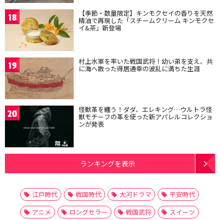
【季節・数量限定】キンモクセイの香りを天然
18
精油で再現した「スチームクリーム キンモクセ
イ&茶」新登場
村上水軍を率いた戦国武将！幼い弟を支え、共
19
に海へ散った得居通幸の波乱に満ちた生涯
怪獣革を纏う！ダダ、エレキング…ウルトラ怪
20
獣モチーフの革を使った新アパレルコレクショ
ンが発表
ランキングを表示
江戸時代
戦国時代
大河ドラマ
平安時代
アニメ
ロングセラー
戦国武将
スイーツ