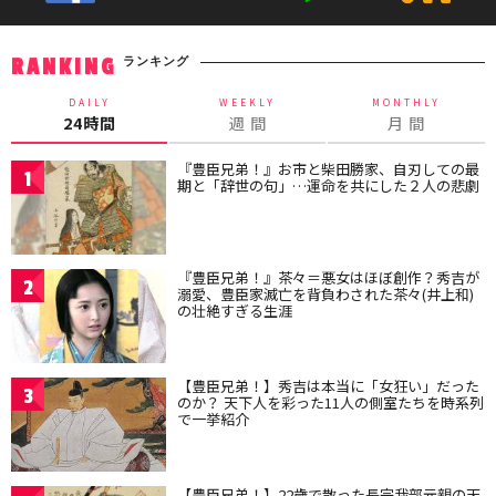
ランキング
RANKING
DAILY
WEEKLY
MONTHLY
24時間
週 間
月 間
『豊臣兄弟！』お市と柴田勝家、自刃しての最
1
期と「辞世の句」…運命を共にした２人の悲劇
『豊臣兄弟！』茶々＝悪女はほぼ創作？秀吉が
2
溺愛、豊臣家滅亡を背負わされた茶々(井上和)
の壮絶すぎる生涯
【豊臣兄弟！】秀吉は本当に「女狂い」だった
3
のか？ 天下人を彩った11人の側室たちを時系列
で一挙紹介
【豊臣兄弟！】22歳で散った長宗我部元親の天