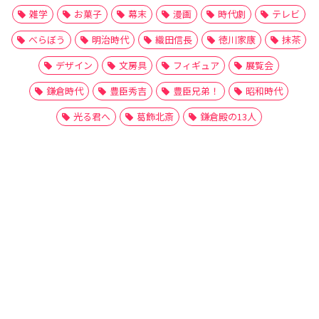
雑学
お菓子
幕末
漫画
時代劇
テレビ
べらぼう
明治時代
織田信長
徳川家康
抹茶
デザイン
文房具
フィギュア
展覧会
鎌倉時代
豊臣秀吉
豊臣兄弟！
昭和時代
光る君へ
葛飾北斎
鎌倉殿の13人