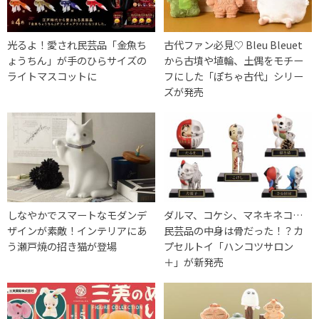
光るよ！愛され民芸品「金魚ち
古代ファン必見♡ Bleu Bleuet
ょうちん」が手のひらサイズの
から古墳や埴輪、土偶をモチー
ライトマスコットに
フにした「ぽちゃ古代」シリー
ズが発売
しなやかでスマートなモダンデ
ダルマ、コケシ、マネキネコ…
ザインが素敵！インテリアにあ
民芸品の中身は骨だった！？カ
う瀬戸焼の招き猫が登場
プセルトイ「ハンコツサロン
＋」が新発売