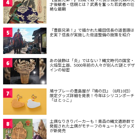
4
才後継者・信親とは？武勇を奮った若武者の壮
絶な最期
『豊臣兄弟！』で描かれた織田信長の道普請は
5
史実？信長が実施した街道整備の施策を紹介
あの装飾は「炎」ではない？縄文時代の国宝・
6
火焔型土器、5000年前の人々が刻んだ謎とデザ
インの秘密
鳩サブレーの豊島屋が『鳩の日』（8月10日）
7
限定グッズ詳細を発表！今年はシリコンポーチ
「はとっこ」
土偶なりきりパーカーも！青森の縄文遺跡群で
8
発掘された土偶がモチーフのキュートなグッズ
が新発売