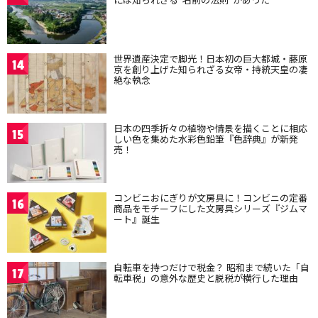
世界遺産決定で脚光！日本初の巨大都城・藤原
14
京を創り上げた知られざる女帝・持統天皇の凄
絶な執念
日本の四季折々の植物や情景を描くことに相応
15
しい色を集めた水彩色鉛筆『色辞典』が新発
売！
コンビニおにぎりが文房具に！コンビニの定番
16
商品をモチーフにした文房具シリーズ『ジムマ
ート』誕生
自転車を持つだけで税金？ 昭和まで続いた「自
17
転車税」の意外な歴史と脱税が横行した理由