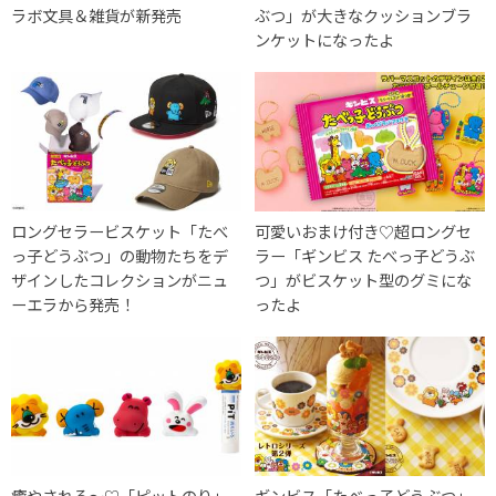
ラボ文具＆雑貨が新発売
ぶつ」が大きなクッションブラ
ンケットになったよ
ロングセラービスケット「たべ
可愛いおまけ付き♡超ロングセ
っ子どうぶつ」の動物たちをデ
ラー「ギンビス たべっ子どうぶ
ザインしたコレクションがニュ
つ」がビスケット型のグミにな
ーエラから発売！
ったよ
癒やされる〜♡「ピットのり」
ギンビス「たべっ子どうぶつ」