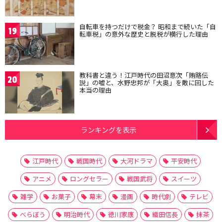
自転車を持つだけで税金？ 昭和まで続いた「自
19
転車税」の意外な歴史と脱税が横行した理由
教科書と違う！江戸時代の田沼意次「賄賂伝
20
説」の嘘と、水野忠邦が「大奥」を敵に回した
本当の理由
ランキングを表示
江戸時代
戦国時代
大河ドラマ
平安時代
アニメ
ロングセラー
戦国武将
スイーツ
雑学
お菓子
幕末
漫画
時代劇
テレビ
べらぼう
明治時代
徳川家康
織田信長
抹茶