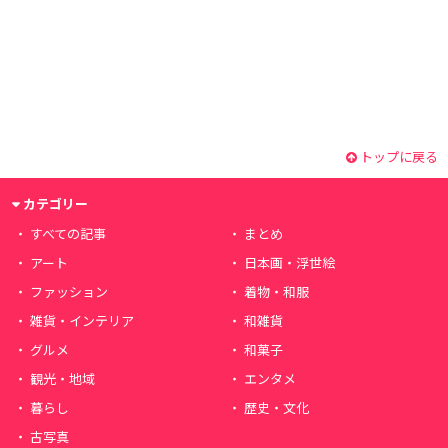
トップに戻る
カテゴリー
すべての記事
まとめ
アート
日本画・浮世絵
ファッション
着物・和服
雑貨・インテリア
和雑貨
グルメ
和菓子
観光・地域
エンタメ
暮らし
歴史・文化
古写真