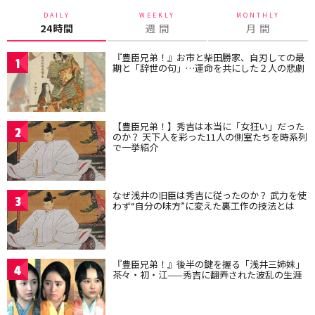
DAILY
WEEKLY
MONTHLY
24時間
週 間
月 間
『豊臣兄弟！』お市と柴田勝家、自刃しての最
1
期と「辞世の句」…運命を共にした２人の悲劇
【豊臣兄弟！】秀吉は本当に「女狂い」だった
2
のか？ 天下人を彩った11人の側室たちを時系列
で一挙紹介
なぜ浅井の旧臣は秀吉に従ったのか？ 武力を使
3
わず“自分の味方”に変えた裏工作の技法とは
『豊臣兄弟！』後半の鍵を握る「浅井三姉妹」
4
茶々・初・江——秀吉に翻弄された波乱の生涯