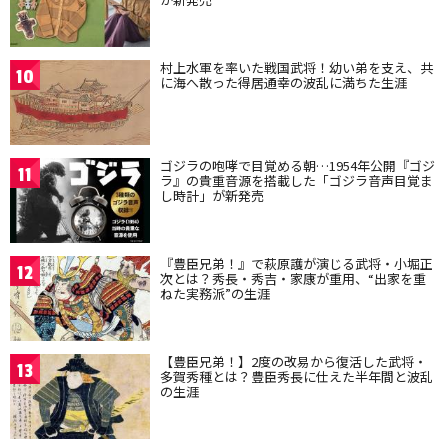
村上水軍を率いた戦国武将！幼い弟を支え、共
10
に海へ散った得居通幸の波乱に満ちた生涯
ゴジラの咆哮で目覚める朝…1954年公開『ゴジ
11
ラ』の貴重音源を搭載した「ゴジラ音声目覚ま
し時計」が新発売
『豊臣兄弟！』で萩原護が演じる武将・小堀正
12
次とは？秀長・秀吉・家康が重用、“出家を重
ねた実務派”の生涯
【豊臣兄弟！】2度の改易から復活した武将・
13
多賀秀種とは？豊臣秀長に仕えた半年間と波乱
の生涯