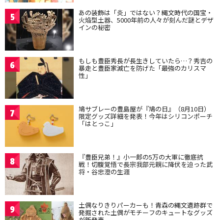
あの装飾は「炎」ではない？縄文時代の国宝・
5
火焔型土器、5000年前の人々が刻んだ謎とデザ
インの秘密
もしも豊臣秀長が長生きしていたら…？秀吉の
6
暴走と豊臣家滅亡を防げた「最強のカリスマ
性」
鳩サブレーの豊島屋が『鳩の日』（8月10日）
7
限定グッズ詳細を発表！今年はシリコンポーチ
「はとっこ」
『豊臣兄弟！』小一郎の5万の大軍に徹底抗
8
戦！切腹覚悟で長宗我部元親に降伏を迫った武
将・谷忠澄の生涯
土偶なりきりパーカーも！青森の縄文遺跡群で
9
発掘された土偶がモチーフのキュートなグッズ
が新発売