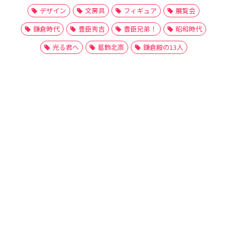
デザイン
文房具
フィギュア
展覧会
鎌倉時代
豊臣秀吉
豊臣兄弟！
昭和時代
光る君へ
葛飾北斎
鎌倉殿の13人