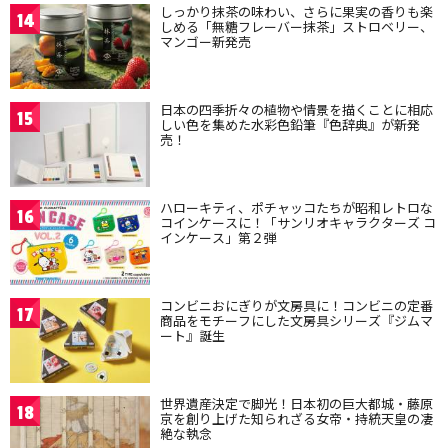
しっかり抹茶の味わい、さらに果実の香りも楽
14
しめる「無糖フレーバー抹茶」ストロベリー、
マンゴー新発売
日本の四季折々の植物や情景を描くことに相応
15
しい色を集めた水彩色鉛筆『色辞典』が新発
売！
ハローキティ、ポチャッコたちが昭和レトロな
16
コインケースに！「サンリオキャラクターズ コ
インケース」第２弾
コンビニおにぎりが文房具に！コンビニの定番
17
商品をモチーフにした文房具シリーズ『ジムマ
ート』誕生
世界遺産決定で脚光！日本初の巨大都城・藤原
18
京を創り上げた知られざる女帝・持統天皇の凄
絶な執念