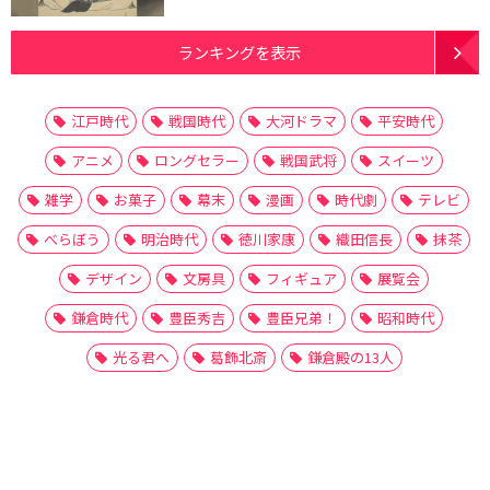
ランキングを表示
江戸時代
戦国時代
大河ドラマ
平安時代
アニメ
ロングセラー
戦国武将
スイーツ
雑学
お菓子
幕末
漫画
時代劇
テレビ
べらぼう
明治時代
徳川家康
織田信長
抹茶
デザイン
文房具
フィギュア
展覧会
鎌倉時代
豊臣秀吉
豊臣兄弟！
昭和時代
光る君へ
葛飾北斎
鎌倉殿の13人