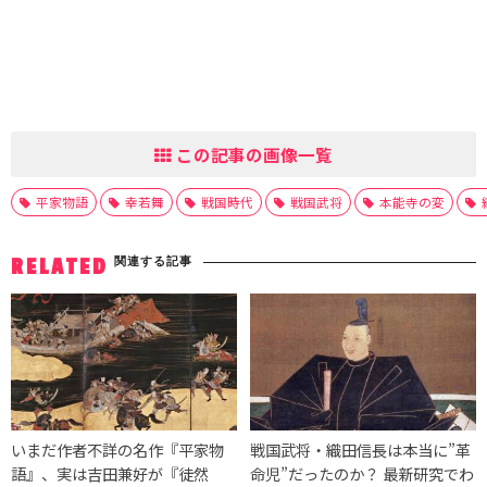
この記事の画像一覧
平家物語
幸若舞
戦国時代
戦国武将
本能寺の変
関連する記事
RELATED
いまだ作者不詳の名作『平家物
戦国武将・織田信長は本当に”革
語』、実は吉田兼好が『徒然
命児”だったのか？ 最新研究でわ