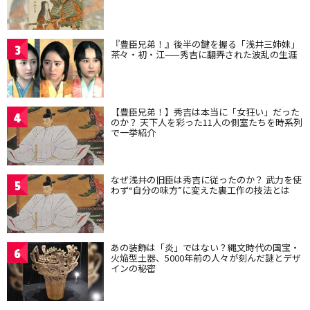
『豊臣兄弟！』後半の鍵を握る「浅井三姉妹」
3
茶々・初・江——秀吉に翻弄された波乱の生涯
【豊臣兄弟！】秀吉は本当に「女狂い」だった
4
のか？ 天下人を彩った11人の側室たちを時系列
で一挙紹介
なぜ浅井の旧臣は秀吉に従ったのか？ 武力を使
5
わず“自分の味方”に変えた裏工作の技法とは
あの装飾は「炎」ではない？縄文時代の国宝・
6
火焔型土器、5000年前の人々が刻んだ謎とデザ
インの秘密