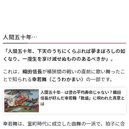
人間五十年…
「人間五十年、下天のうちにくらぶれば夢まぼろしの如
くなり。一度生を享け滅せぬもののあるべきか」。
これは、
織田信長
が桶狭間の戦いの直前に歌い舞ったこ
とで知られる
幸若舞（こうわかまい）
の一部です。
人間五十年…は昔の平均寿命じゃない？織田
信長が好んだ幸若舞「敦盛」に唄われた真意と
は
幸若舞は、室町時代に成立した曲舞の一派で、拍子に合