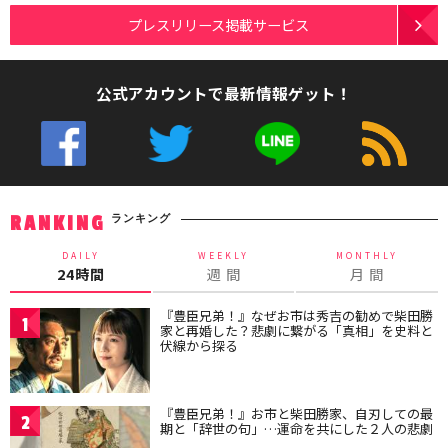
プレスリリース掲載サービス
公式アカウントで最新情報ゲット！
ランキング
RANKING
DAILY
WEEKLY
MONTHLY
24時間
週 間
月 間
『豊臣兄弟！』なぜお市は秀吉の勧めで柴田勝
1
家と再婚した？悲劇に繋がる「真相」を史料と
伏線から探る
『豊臣兄弟！』お市と柴田勝家、自刃しての最
2
期と「辞世の句」…運命を共にした２人の悲劇