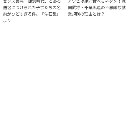
センス最悪…鎌倉時代、とある
アワビは絶対食べちゃダメ！戦
僧侶につけられた子供たちの名
国武将・千葉胤連の不思議な就
前がひどすぎる件。『沙石集』
業規則の理由とは？
より