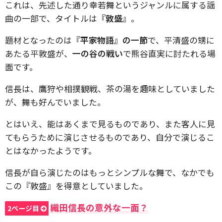
これは、先述した通り幸若舞というジャンルに属する謡
曲の一部で、タイトルは
『敦盛』
。
題材となったのは
『平家物語』の一節
で、平清盛の甥に
あたる平敦盛が、
一の谷の戦い
で熊谷直実に討たれる場
面です。
信長は、鷹狩や相撲観戦、茶の湯を趣味としていました
が、舞も好んでいました。
とはいえ、能はあくまで見るものであり、また客人に見
てもらうために演じさせるものであり、自分で演じるこ
とはなかったようです。
信長が自ら演じたのはもっとシンプルな舞で、なかでも
この『敦盛』を得意としていました。
織田信長の意外な一面？
2ページ目