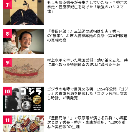
もしも豊臣秀長が長生きしていたら…？秀吉の
7
暴走と豊臣家滅亡を防げた「最強のカリスマ
性」
『豊臣兄弟！』三法師の誘拐は史実？秀吉
8
の“暴挙”、お市＆勝家再婚の真意…第30回放送
の真相考察
村上水軍を率いた戦国武将！幼い弟を支え、共
9
に海へ散った得居通幸の波乱に満ちた生涯
ゴジラの咆哮で目覚める朝…1954年公開『ゴジ
10
ラ』の貴重音源を搭載した「ゴジラ音声目覚ま
し時計」が新発売
『豊臣兄弟！』で萩原護が演じる武将・小堀正
11
次とは？秀長・秀吉・家康が重用、“出家を重
ねた実務派”の生涯