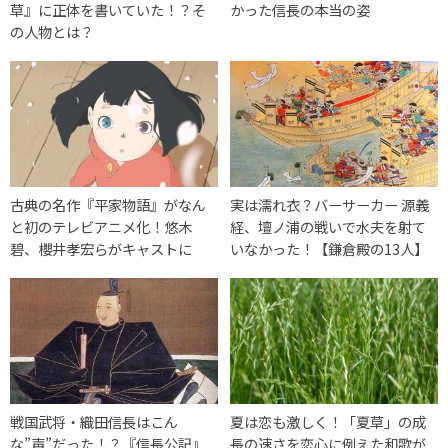
草』に正体を書いていた！？そ
かった信長の本当の姿
の人物とは？
古典の名作『平家物語』がなん
実は濡れ衣？バーサーカー 源義
と初のテレビアニメ化！悠木
経、壇ノ浦の戦いで水夫を射て
碧、櫻井孝宏らがキャストに
いなかった！【鎌倉殿の13人】
戦国武将・織田信長はこん
夏は恋も激しく！「夏草」の成
な”声”だった！？『信長公記』
長の速さを恋心に例えた和歌が