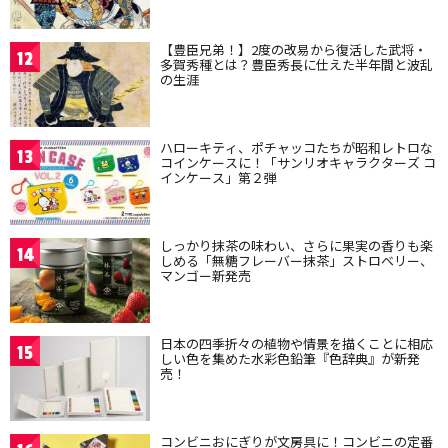
【豊臣兄弟！】2度の改易から復活した武将・
12
多賀秀種とは？豊臣秀長に仕えた半年間と波乱
の生涯
ハローキティ、ポチャッコたちが昭和レトロな
13
コインケースに！「サンリオキャラクターズ コ
インケース」第２弾
しっかり抹茶の味わい、さらに果実の香りも楽
14
しめる「無糖フレーバー抹茶」ストロベリー、
マンゴー新発売
日本の四季折々の植物や情景を描くことに相応
15
しい色を集めた水彩色鉛筆『色辞典』が新発
売！
コンビニおにぎりが文房具に！コンビニの定番