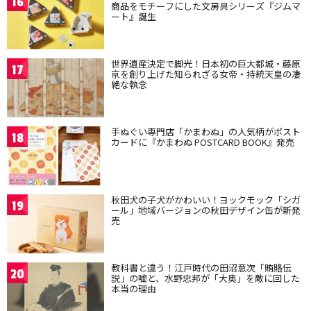
16
商品をモチーフにした文房具シリーズ『ジムマ
ート』誕生
世界遺産決定で脚光！日本初の巨大都城・藤原
17
京を創り上げた知られざる女帝・持統天皇の凄
絶な執念
手ぬぐい専門店「かまわぬ」の人気柄がポスト
18
カードに『かまわぬ POSTCARD BOOK』発売
秋田犬の子犬がかわいい！ヨックモック「シガ
19
ール」地域バージョンの秋田デザイン缶が新発
売
教科書と違う！江戸時代の田沼意次「賄賂伝
20
説」の嘘と、水野忠邦が「大奥」を敵に回した
本当の理由