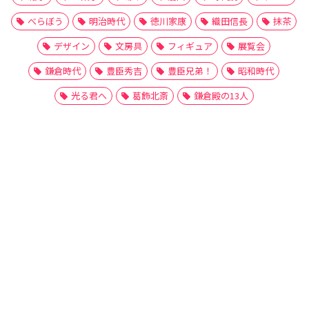
べらぼう
明治時代
徳川家康
織田信長
抹茶
デザイン
文房具
フィギュア
展覧会
鎌倉時代
豊臣秀吉
豊臣兄弟！
昭和時代
光る君へ
葛飾北斎
鎌倉殿の13人