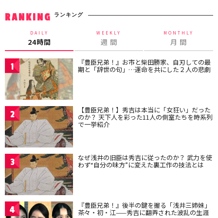
ランキング
RANKING
DAILY
WEEKLY
MONTHLY
24時間
週 間
月 間
『豊臣兄弟！』お市と柴田勝家、自刃しての最
1
期と「辞世の句」…運命を共にした２人の悲劇
【豊臣兄弟！】秀吉は本当に「女狂い」だった
2
のか？ 天下人を彩った11人の側室たちを時系列
で一挙紹介
なぜ浅井の旧臣は秀吉に従ったのか？ 武力を使
3
わず“自分の味方”に変えた裏工作の技法とは
『豊臣兄弟！』後半の鍵を握る「浅井三姉妹」
4
茶々・初・江——秀吉に翻弄された波乱の生涯