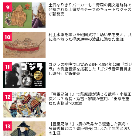
土偶なりきりパーカーも！青森の縄文遺跡群で
9
発掘された土偶がモチーフのキュートなグッズ
が新発売
村上水軍を率いた戦国武将！幼い弟を支え、共
10
に海へ散った得居通幸の波乱に満ちた生涯
ゴジラの咆哮で目覚める朝…1954年公開『ゴジ
11
ラ』の貴重音源を搭載した「ゴジラ音声目覚ま
し時計」が新発売
『豊臣兄弟！』で萩原護が演じる武将・小堀正
12
次とは？秀長・秀吉・家康が重用、“出家を重
ねた実務派”の生涯
【豊臣兄弟！】2度の改易から復活した武将・
13
多賀秀種とは？豊臣秀長に仕えた半年間と波乱
の生涯