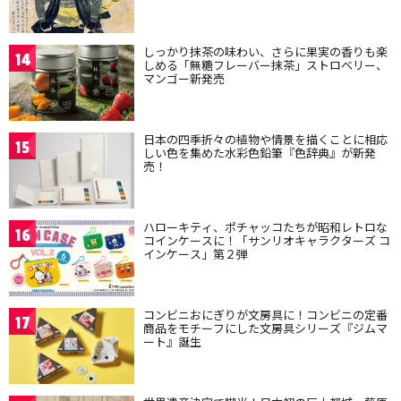
しっかり抹茶の味わい、さらに果実の香りも楽
14
しめる「無糖フレーバー抹茶」ストロベリー、
マンゴー新発売
日本の四季折々の植物や情景を描くことに相応
15
しい色を集めた水彩色鉛筆『色辞典』が新発
売！
ハローキティ、ポチャッコたちが昭和レトロな
16
コインケースに！「サンリオキャラクターズ コ
インケース」第２弾
コンビニおにぎりが文房具に！コンビニの定番
17
商品をモチーフにした文房具シリーズ『ジムマ
ート』誕生