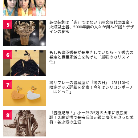
あの装飾は「炎」ではない？縄文時代の国宝・
5
火焔型土器、5000年前の人々が刻んだ謎とデザ
インの秘密
もしも豊臣秀長が長生きしていたら…？秀吉の
6
暴走と豊臣家滅亡を防げた「最強のカリスマ
性」
鳩サブレーの豊島屋が『鳩の日』（8月10日）
7
限定グッズ詳細を発表！今年はシリコンポーチ
「はとっこ」
『豊臣兄弟！』小一郎の5万の大軍に徹底抗
8
戦！切腹覚悟で長宗我部元親に降伏を迫った武
将・谷忠澄の生涯