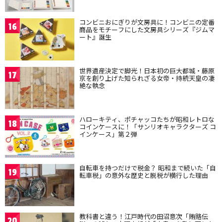
コンビニおにぎりが文房具に！コンビニの定番
16
商品をモチーフにした文房具シリーズ『ジムマ
ート』誕生
世界遺産決定で脚光！日本初の巨大都城・藤原
17
京を創り上げた知られざる女帝・持統天皇の凄
絶な執念
ハローキティ、ポチャッコたちが昭和レトロな
18
コインケースに！「サンリオキャラクターズ コ
インケース」第２弾
自転車を持つだけで税金？ 昭和まで続いた「自
19
転車税」の意外な歴史と脱税が横行した理由
教科書と違う！江戸時代の田沼意次「賄賂伝
20