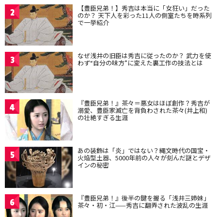
【豊臣兄弟！】秀吉は本当に「女狂い」だった
2
のか？ 天下人を彩った11人の側室たちを時系列
で一挙紹介
なぜ浅井の旧臣は秀吉に従ったのか？ 武力を使
3
わず“自分の味方”に変えた裏工作の技法とは
『豊臣兄弟！』茶々＝悪女はほぼ創作？秀吉が
4
溺愛、豊臣家滅亡を背負わされた茶々(井上和)
の壮絶すぎる生涯
あの装飾は「炎」ではない？縄文時代の国宝・
5
火焔型土器、5000年前の人々が刻んだ謎とデザ
インの秘密
『豊臣兄弟！』後半の鍵を握る「浅井三姉妹」
6
茶々・初・江——秀吉に翻弄された波乱の生涯