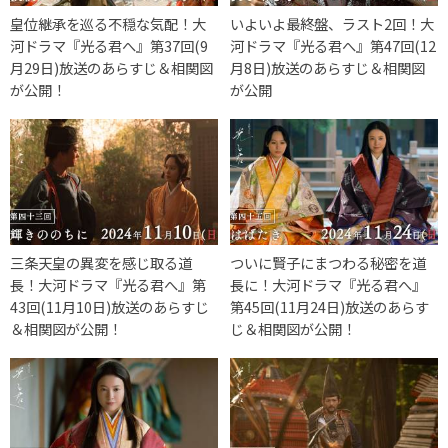
皇位継承を巡る不穏な気配！大
いよいよ最終盤、ラスト2回！大
河ドラマ『光る君へ』第37回(9
河ドラマ『光る君へ』第47回(12
月29日)放送のあらすじ＆相関図
月8日)放送のあらすじ＆相関図
が公開！
が公開
三条天皇の異変を感じ取る道
ついに賢子にまつわる秘密を道
長！大河ドラマ『光る君へ』第
長に！大河ドラマ『光る君へ』
43回(11月10日)放送のあらすじ
第45回(11月24日)放送のあらす
＆相関図が公開！
じ＆相関図が公開！