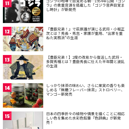
ゴジラの咆哮で目覚める朝…1954年公開『ゴジ
11
ラ』の貴重音源を搭載した「ゴジラ音声目覚ま
し時計」が新発売
『豊臣兄弟！』で萩原護が演じる武将・小堀正
12
次とは？秀長・秀吉・家康が重用、“出家を重
ねた実務派”の生涯
【豊臣兄弟！】2度の改易から復活した武将・
13
多賀秀種とは？豊臣秀長に仕えた半年間と波乱
の生涯
しっかり抹茶の味わい、さらに果実の香りも楽
14
しめる「無糖フレーバー抹茶」ストロベリー、
マンゴー新発売
日本の四季折々の植物や情景を描くことに相応
15
しい色を集めた水彩色鉛筆『色辞典』が新発
売！