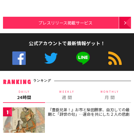
プレスリリース掲載サービス
公式アカウントで最新情報ゲット！
ランキング
RANKING
DAILY
WEEKLY
MONTHLY
24時間
週 間
月 間
『豊臣兄弟！』お市と柴田勝家、自刃しての最
1
期と「辞世の句」…運命を共にした２人の悲劇