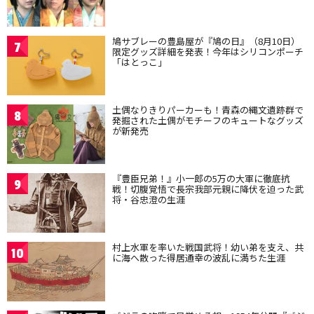
鳩サブレーの豊島屋が『鳩の日』（8月10日）
7
限定グッズ詳細を発表！今年はシリコンポーチ
「はとっこ」
土偶なりきりパーカーも！青森の縄文遺跡群で
8
発掘された土偶がモチーフのキュートなグッズ
が新発売
『豊臣兄弟！』小一郎の5万の大軍に徹底抗
9
戦！切腹覚悟で長宗我部元親に降伏を迫った武
将・谷忠澄の生涯
村上水軍を率いた戦国武将！幼い弟を支え、共
10
に海へ散った得居通幸の波乱に満ちた生涯