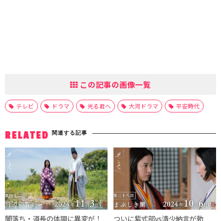
この記事の画像一覧
テレビ
ドラマ
光る君へ
大河ドラマ
平安時代
関連する記事
RELATED
闇落ち・道長の体調に異変が！
ついに紫式部vs清少納言が勃