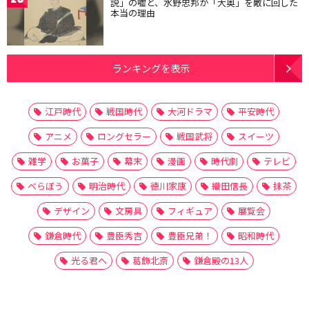
説」の嘘と、水野忠邦が「大奥」を敵に回した
本当の理由
ランキングを表示
江戸時代
戦国時代
大河ドラマ
平安時代
アニメ
ロングセラー
戦国武将
スイーツ
雑学
お菓子
幕末
漫画
時代劇
テレビ
べらぼう
明治時代
徳川家康
織田信長
抹茶
デザイン
文房具
フィギュア
展覧会
鎌倉時代
豊臣秀吉
豊臣兄弟！
昭和時代
光る君へ
葛飾北斎
鎌倉殿の13人