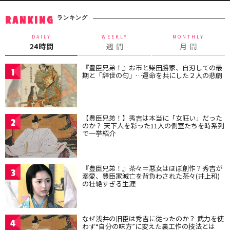
ランキング
RANKING
DAILY
WEEKLY
MONTHLY
24時間
週 間
月 間
『豊臣兄弟！』お市と柴田勝家、自刃しての最
1
期と「辞世の句」…運命を共にした２人の悲劇
【豊臣兄弟！】秀吉は本当に「女狂い」だった
2
のか？ 天下人を彩った11人の側室たちを時系列
で一挙紹介
『豊臣兄弟！』茶々＝悪女はほぼ創作？秀吉が
3
溺愛、豊臣家滅亡を背負わされた茶々(井上和)
の壮絶すぎる生涯
なぜ浅井の旧臣は秀吉に従ったのか？ 武力を使
4
わず“自分の味方”に変えた裏工作の技法とは