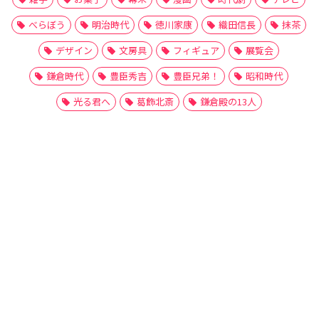
べらぼう
明治時代
徳川家康
織田信長
抹茶
デザイン
文房具
フィギュア
展覧会
鎌倉時代
豊臣秀吉
豊臣兄弟！
昭和時代
光る君へ
葛飾北斎
鎌倉殿の13人