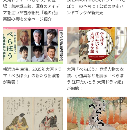
場！蔦屋重三郎、渾身のアイデ
ぼう」の予習に！公式の歴史ハ
アを注いだ吉原細見『籬の花』
ンドブックが新発売
実際の書物を全ページ紹介
横浜流星 主演、2025年大河ドラ
大河『べらぼう』登場人物の衣
マ「べらぼう」の新たな出演者
装、小道具などを展示「べらぼ
が発表！
う 江戸たいとう 大河ドラマ館」
が開館！