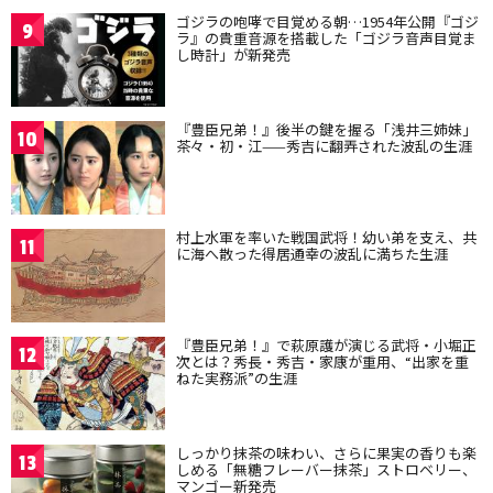
ゴジラの咆哮で目覚める朝…1954年公開『ゴジ
9
ラ』の貴重音源を搭載した「ゴジラ音声目覚ま
し時計」が新発売
『豊臣兄弟！』後半の鍵を握る「浅井三姉妹」
10
茶々・初・江——秀吉に翻弄された波乱の生涯
村上水軍を率いた戦国武将！幼い弟を支え、共
11
に海へ散った得居通幸の波乱に満ちた生涯
『豊臣兄弟！』で萩原護が演じる武将・小堀正
12
次とは？秀長・秀吉・家康が重用、“出家を重
ねた実務派”の生涯
しっかり抹茶の味わい、さらに果実の香りも楽
13
しめる「無糖フレーバー抹茶」ストロベリー、
マンゴー新発売