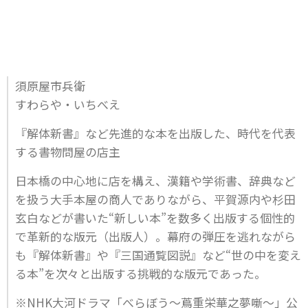
須原屋市兵衛
すわらや・いちべえ
『解体新書』など先進的な本を出版した、時代を代表
する書物問屋の店主
日本橋の中心地に店を構え、漢籍や学術書、辞典など
を扱う大手本屋の商人でありながら、平賀源内や杉田
玄白などが書いた“新しい本”を数多く出版する個性的
で革新的な版元（出版人）。幕府の弾圧を逃れながら
も『解体新書』や『三国通覧図説』など“世の中を変え
る本”を次々と出版する挑戦的な版元であった。
※NHK大河ドラマ「べらぼう～蔦重栄華之夢噺～」公