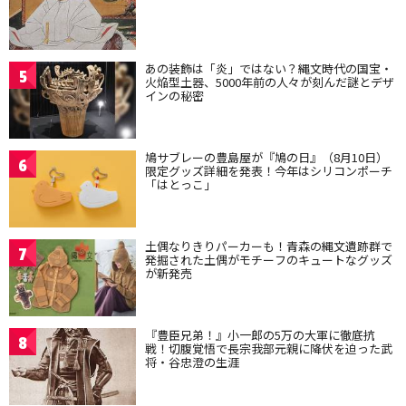
あの装飾は「炎」ではない？縄文時代の国宝・
5
火焔型土器、5000年前の人々が刻んだ謎とデザ
インの秘密
鳩サブレーの豊島屋が『鳩の日』（8月10日）
6
限定グッズ詳細を発表！今年はシリコンポーチ
「はとっこ」
土偶なりきりパーカーも！青森の縄文遺跡群で
7
発掘された土偶がモチーフのキュートなグッズ
が新発売
『豊臣兄弟！』小一郎の5万の大軍に徹底抗
8
戦！切腹覚悟で長宗我部元親に降伏を迫った武
将・谷忠澄の生涯