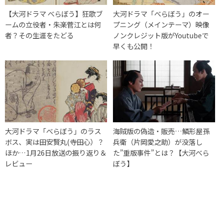
【大河ドラマ べらぼう】狂歌ブ
大河ドラマ「べらぼう」のオー
ームの立役者・朱楽菅江とは何
プニング（メインテーマ）映像
者？その生涯をたどる
ノンクレジット版がYoutubeで
早くも公開！
大河ドラマ「べらぼう」のラス
海賊版の偽造・販売…鱗形屋孫
ボス、実は田安賢丸(寺田心）？
兵衛（片岡愛之助）が没落し
ほか…1月26日放送の振り返り＆
た”重版事件”とは？【大河べら
レビュー
ぼう】