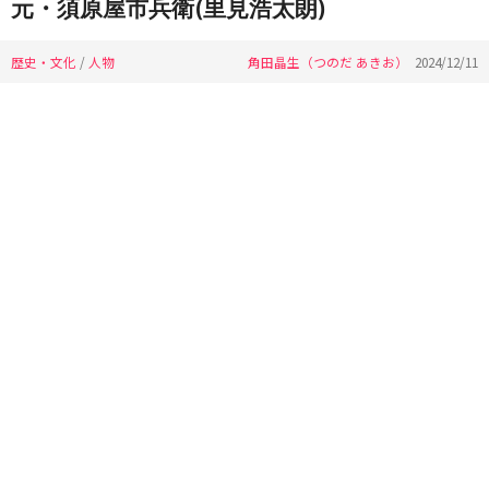
元・須原屋市兵衛(里見浩太朗)
歴史・文化
/
人物
角田晶生（つのだ あきお）
2024/12/11