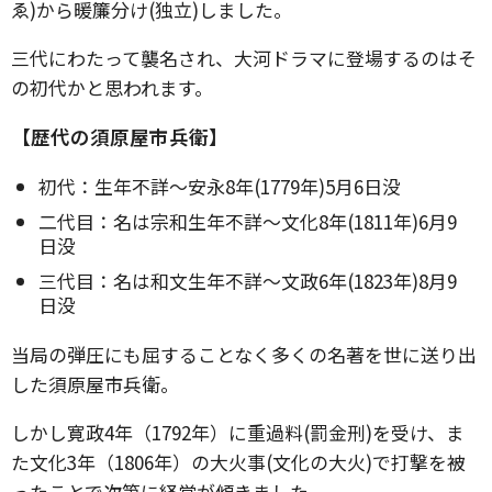
ゑ)から暖簾分け(独立)しました。
三代にわたって襲名され、大河ドラマに登場するのはそ
の初代かと思われます。
【歴代の須原屋市兵衛】
初代：生年不詳～安永8年(1779年)5月6日没
二代目：名は宗和生年不詳～文化8年(1811年)6月9
日没
三代目：名は和文生年不詳～文政6年(1823年)8月9
日没
当局の弾圧にも屈することなく多くの名著を世に送り出
した須原屋市兵衛。
しかし寛政4年（1792年）に重過料(罰金刑)を受け、ま
た文化3年（1806年）の大火事(文化の大火)で打撃を被
ったことで次第に経営が傾きました。