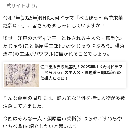
式サイトより。
令和7年(2025年)NHK大河ドラマ「べらぼう～蔦重栄華
之夢噺～」、皆さんも楽しみにしていますか？
後世「江戸のメディア王」と称される主人公・蔦重(つ
たじゅう)こと蔦屋重三郎(つたや じゅうざぶろう。横浜
流星)の生涯がパワフルに描かれることでしょう。
江戸出版界の風雲児！2025年NHK大河ドラマ
『べらぼう』の主人公・蔦屋重三郎は流行の
仕掛人だった！
そんな蔦重の周りには、魅力的な個性を持つ人物が多数
活躍していました。
今回はそんな一人・須原屋市兵衛(すはらや／すわらや
いちべゑ)を紹介したいと思います。