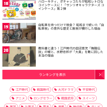
ハローキティ、ポチャッコたちが昭和レトロな
18
コインケースに！「サンリオキャラクターズ コ
インケース」第２弾
自転車を持つだけで税金？ 昭和まで続いた「自
19
転車税」の意外な歴史と脱税が横行した理由
教科書と違う！江戸時代の田沼意次「賄賂伝
20
説」の嘘と、水野忠邦が「大奥」を敵に回した
本当の理由
ランキングを表示
江戸時代
戦国時代
大河ドラマ
平安時代
アニメ
ロングセラー
戦国武将
スイーツ
雑学
お菓子
幕末
漫画
時代劇
テレビ