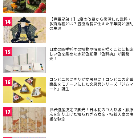
【豊臣兄弟！】2度の改易から復活した武将・
14
多賀秀種とは？豊臣秀長に仕えた半年間と波乱
の生涯
日本の四季折々の植物や情景を描くことに相応
15
しい色を集めた水彩色鉛筆『色辞典』が新発
売！
コンビニおにぎりが文房具に！コンビニの定番
16
商品をモチーフにした文房具シリーズ『ジムマ
ート』誕生
世界遺産決定で脚光！日本初の巨大都城・藤原
17
京を創り上げた知られざる女帝・持統天皇の凄
絶な執念