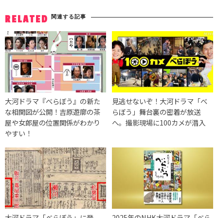
関連する記事
RELATED
大河ドラマ『べらぼう』の新た
見逃せないぞ！大河ドラマ「べ
な相関図が公開！吉原遊廓の茶
らぼう」舞台裏の密着が放送
屋や女郎屋の位置関係がわかり
へ。撮影現場に100カメが潜入
やすい！
大河ドラマ「べらぼう」に登
2025年のNHK大河ドラマ「べら