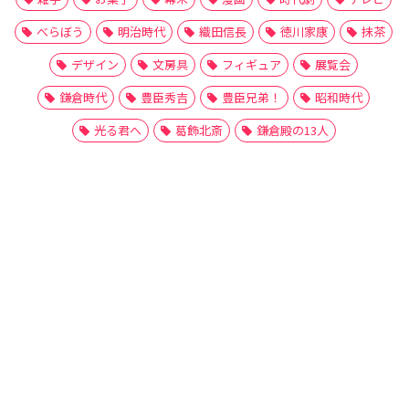
べらぼう
明治時代
織田信長
徳川家康
抹茶
デザイン
文房具
フィギュア
展覧会
鎌倉時代
豊臣秀吉
豊臣兄弟！
昭和時代
光る君へ
葛飾北斎
鎌倉殿の13人