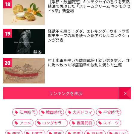
【季節・数量限定】キンモクセイの香りを天然
18
精油で再現した「スチームクリーム キンモクセ
イ&茶」新登場
怪獣革を纏う！ダダ、エレキング…ウルトラ怪
19
獣モチーフの革を使った新アパレルコレクショ
ンが発表
村上水軍を率いた戦国武将！幼い弟を支え、共
20
に海へ散った得居通幸の波乱に満ちた生涯
ランキングを表示
江戸時代
戦国時代
大河ドラマ
平安時代
アニメ
ロングセラー
戦国武将
スイーツ
雑学
お菓子
幕末
漫画
時代劇
テレビ