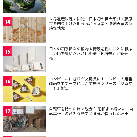
世界遺産決定で脚光！日本初の巨大都城・藤原
14
京を創り上げた知られざる女帝・持統天皇の凄
絶な執念
日本の四季折々の植物や情景を描くことに相応
15
しい色を集めた水彩色鉛筆『色辞典』が新発
売！
コンビニおにぎりが文房具に！コンビニの定番
16
商品をモチーフにした文房具シリーズ『ジムマ
ート』誕生
自転車を持つだけで税金？ 昭和まで続いた「自
17
転車税」の意外な歴史と脱税が横行した理由