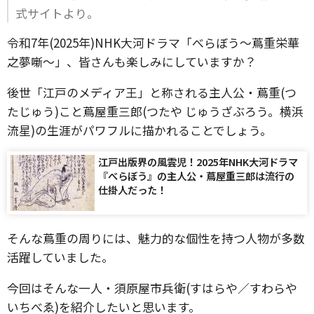
式サイトより。
令和7年(2025年)NHK大河ドラマ「べらぼう～蔦重栄華
之夢噺～」、皆さんも楽しみにしていますか？
後世「江戸のメディア王」と称される主人公・蔦重(つ
たじゅう)こと蔦屋重三郎(つたや じゅうざぶろう。横浜
流星)の生涯がパワフルに描かれることでしょう。
江戸出版界の風雲児！2025年NHK大河ドラマ
『べらぼう』の主人公・蔦屋重三郎は流行の
仕掛人だった！
そんな蔦重の周りには、魅力的な個性を持つ人物が多数
活躍していました。
今回はそんな一人・須原屋市兵衛(すはらや／すわらや
いちべゑ)を紹介したいと思います。