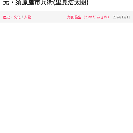
元・須原屋市兵衛(里見浩太朗)
歴史・文化
/
人物
角田晶生（つのだ あきお）
2024/12/11