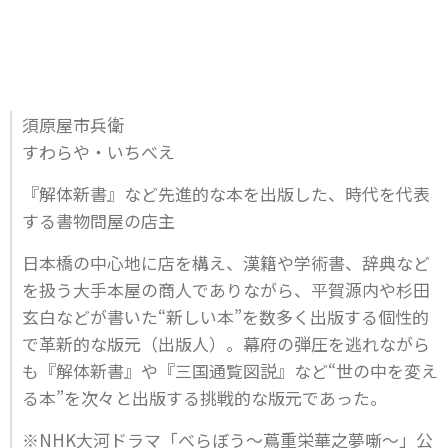
須原屋市兵衛
すわらや・いちべえ
『解体新書』など先進的な本を出版した、時代を代表
する書物問屋の店主
日本橋の中心地に店を構え、漢籍や学術書、辞典など
を扱う大手本屋の商人でありながら、平賀源内や杉田
玄白などが書いた“新しい本”を数多く出版する個性的
で革新的な版元（出版人）。幕府の弾圧を逃れながら
も『解体新書』や『三国通覧図説』など“世の中を変え
る本”を次々と出版する挑戦的な版元であった。
※NHK大河ドラマ「べらぼう～蔦重栄華之夢噺～」公