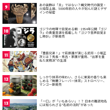
あの装飾は「炎」ではない？縄文時代の国宝・
9
火焔型土器、5000年前の人々が刻んだ謎とデザ
インの秘密
ゴジラの咆哮で目覚める朝…1954年公開『ゴジ
10
ラ』の貴重音源を搭載した「ゴジラ音声目覚ま
し時計」が新発売
『豊臣兄弟！』で萩原護が演じる武将・小堀正
11
次とは？秀長・秀吉・家康が重用、“出家を重
ねた実務派”の生涯
しっかり抹茶の味わい、さらに果実の香りも楽
12
しめる「無糖フレーバー抹茶」ストロベリー、
マンゴー新発売
「一口」が「いもあらい」！？ 日本の難読地名
13
には知られざる“名前の法則”があった