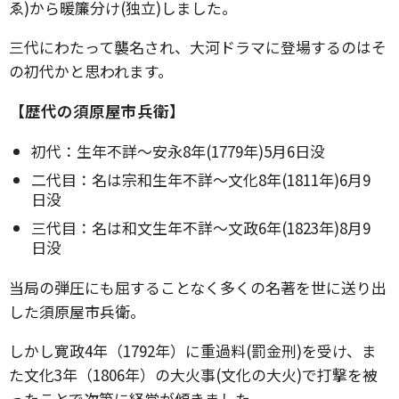
ゑ)から暖簾分け(独立)しました。
三代にわたって襲名され、大河ドラマに登場するのはそ
の初代かと思われます。
【歴代の須原屋市兵衛】
初代：生年不詳～安永8年(1779年)5月6日没
二代目：名は宗和生年不詳～文化8年(1811年)6月9
日没
三代目：名は和文生年不詳～文政6年(1823年)8月9
日没
当局の弾圧にも屈することなく多くの名著を世に送り出
した須原屋市兵衛。
しかし寛政4年（1792年）に重過料(罰金刑)を受け、ま
た文化3年（1806年）の大火事(文化の大火)で打撃を被
ったことで次第に経営が傾きました。