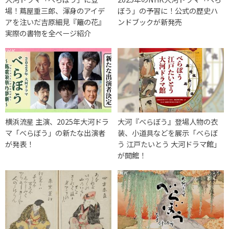
場！蔦屋重三郎、渾身のアイデ
ぼう」の予習に！公式の歴史ハ
アを注いだ吉原細見『籬の花』
ンドブックが新発売
実際の書物を全ページ紹介
横浜流星 主演、2025年大河ドラ
大河『べらぼう』登場人物の衣
マ「べらぼう」の新たな出演者
装、小道具などを展示「べらぼ
が発表！
う 江戸たいとう 大河ドラマ館」
が開館！