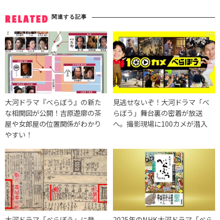
関連する記事
RELATED
大河ドラマ『べらぼう』の新た
見逃せないぞ！大河ドラマ「べ
な相関図が公開！吉原遊廓の茶
らぼう」舞台裏の密着が放送
屋や女郎屋の位置関係がわかり
へ。撮影現場に100カメが潜入
やすい！
大河ドラマ「べらぼう」に登
2025年のNHK大河ドラマ「べら