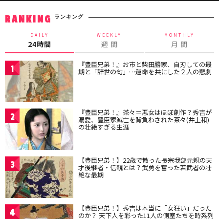
ランキング
RANKING
DAILY
WEEKLY
MONTHLY
24時間
週 間
月 間
『豊臣兄弟！』お市と柴田勝家、自刃しての最
1
期と「辞世の句」…運命を共にした２人の悲劇
『豊臣兄弟！』茶々＝悪女はほぼ創作？秀吉が
2
溺愛、豊臣家滅亡を背負わされた茶々(井上和)
の壮絶すぎる生涯
【豊臣兄弟！】22歳で散った長宗我部元親の天
3
才後継者・信親とは？武勇を奮った若武者の壮
絶な最期
【豊臣兄弟！】秀吉は本当に「女狂い」だった
4
のか？ 天下人を彩った11人の側室たちを時系列