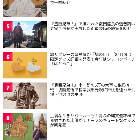
で一挙紹介
『豊臣兄弟！』で描かれた織田信長の道普請は
5
史実？信長が実施した街道整備の施策を紹介
鳩サブレーの豊島屋が『鳩の日』（8月10日）
6
限定グッズ詳細を発表！今年はシリコンポーチ
「はとっこ」
『豊臣兄弟！』小一郎の5万の大軍に徹底抗
7
戦！切腹覚悟で長宗我部元親に降伏を迫った武
将・谷忠澄の生涯
土偶なりきりパーカーも！青森の縄文遺跡群で
8
発掘された土偶がモチーフのキュートなグッズ
が新発売