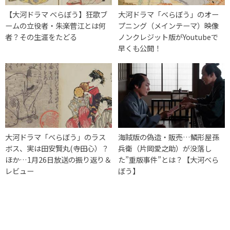
【大河ドラマ べらぼう】狂歌ブ
大河ドラマ「べらぼう」のオー
ームの立役者・朱楽菅江とは何
プニング（メインテーマ）映像
者？その生涯をたどる
ノンクレジット版がYoutubeで
早くも公開！
大河ドラマ「べらぼう」のラス
海賊版の偽造・販売…鱗形屋孫
ボス、実は田安賢丸(寺田心）？
兵衛（片岡愛之助）が没落し
ほか…1月26日放送の振り返り＆
た”重版事件”とは？【大河べら
レビュー
ぼう】