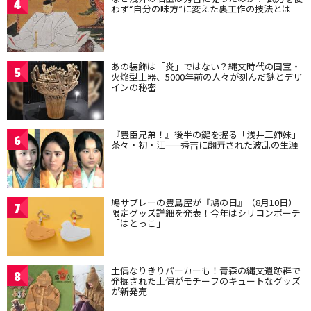
4
わず“自分の味方”に変えた裏工作の技法とは
あの装飾は「炎」ではない？縄文時代の国宝・
5
火焔型土器、5000年前の人々が刻んだ謎とデザ
インの秘密
『豊臣兄弟！』後半の鍵を握る「浅井三姉妹」
6
茶々・初・江——秀吉に翻弄された波乱の生涯
鳩サブレーの豊島屋が『鳩の日』（8月10日）
7
限定グッズ詳細を発表！今年はシリコンポーチ
「はとっこ」
土偶なりきりパーカーも！青森の縄文遺跡群で
8
発掘された土偶がモチーフのキュートなグッズ
が新発売