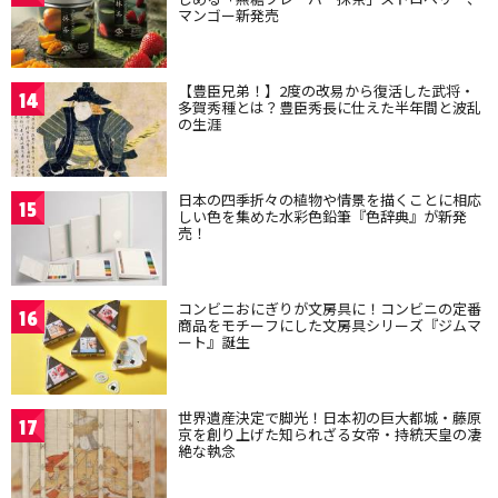
マンゴー新発売
【豊臣兄弟！】2度の改易から復活した武将・
14
多賀秀種とは？豊臣秀長に仕えた半年間と波乱
の生涯
日本の四季折々の植物や情景を描くことに相応
15
しい色を集めた水彩色鉛筆『色辞典』が新発
売！
コンビニおにぎりが文房具に！コンビニの定番
16
商品をモチーフにした文房具シリーズ『ジムマ
ート』誕生
世界遺産決定で脚光！日本初の巨大都城・藤原
17
京を創り上げた知られざる女帝・持統天皇の凄
絶な執念