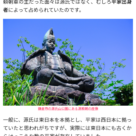
頼朝軍の主だった面々は源氏ではなく、むしろ
平家出身
者
によって占められていたのです。
鎌倉市の源氏山公園にある源頼朝の座像
一般に、源氏は東日本を本拠とし、平家は西日本に拠っ
ていたと思われがちですが、実際には東日本にも古くか
らけっこうな数の平家が存在していました。