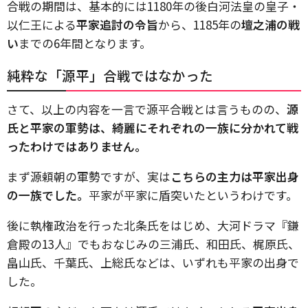
合戦の期間は、基本的には1180年の後白河法皇の皇子・
以仁王による
平家追討の令旨
から、1185年の
壇之浦の戦
い
までの6年間となります。
純粋な「源平」合戦ではなかった
さて、以上の内容を一言で源平合戦とは言うものの、
源
氏と平家の軍勢は、綺麗にそれぞれの一族に分かれて戦
ったわけではありません。
まず源頼朝の軍勢ですが、実は
こちらの主力は平家出身
の一族でした。
平家が平家に盾突いたというわけです。
後に執権政治を行った北条氏をはじめ、大河ドラマ『鎌
倉殿の13人』でもおなじみの三浦氏、和田氏、梶原氏、
畠山氏、千葉氏、上総氏などは、いずれも平家の出身で
した。