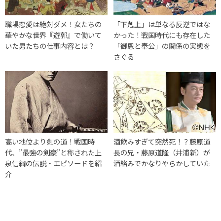
職場恋愛は絶対ダメ！女たちの
「下剋上」は単なる反逆ではな
華やかな世界『遊郭』で働いて
かった！戦国時代にも存在した
いた男たちの仕事内容とは？
「御恩と奉公」の関係の実態を
さぐる
高い地位より剣の道！戦国時
酒飲みすぎて突然死！？藤原道
代、”最強の剣豪”と称された上
長の兄・藤原道隆（井浦新）が
泉信綱の伝説・エピソードを紹
酒絡みでかなりやらかしていた
介