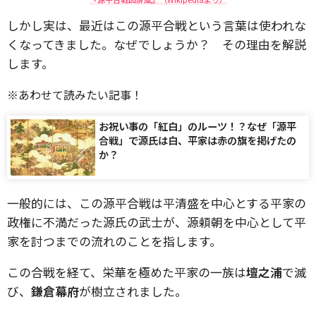
しかし実は、最近はこの源平合戦という言葉は使われな
くなってきました。なぜでしょうか？ その理由を解説
します。
※あわせて読みたい記事！
お祝い事の「紅白」のルーツ！？なぜ「源平
合戦」で源氏は白、平家は赤の旗を掲げたの
か？
一般的には、この源平合戦は平清盛を中心とする平家の
政権に不満だった源氏の武士が、源頼朝を中心として平
家を討つまでの流れのことを指します。
この合戦を経て、栄華を極めた平家の一族は
壇之浦
で滅
び、
鎌倉幕府
が樹立されました。