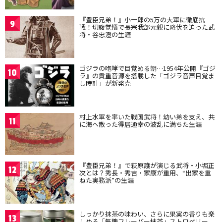
『豊臣兄弟！』小一郎の5万の大軍に徹底抗
9
戦！切腹覚悟で長宗我部元親に降伏を迫った武
将・谷忠澄の生涯
ゴジラの咆哮で目覚める朝…1954年公開『ゴジ
10
ラ』の貴重音源を搭載した「ゴジラ音声目覚ま
し時計」が新発売
村上水軍を率いた戦国武将！幼い弟を支え、共
11
に海へ散った得居通幸の波乱に満ちた生涯
『豊臣兄弟！』で萩原護が演じる武将・小堀正
12
次とは？秀長・秀吉・家康が重用、“出家を重
ねた実務派”の生涯
しっかり抹茶の味わい、さらに果実の香りも楽
13
しめる「無糖フレーバー抹茶」ストロベリー、