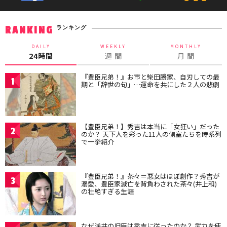
ランキング
RANKING
DAILY
WEEKLY
MONTHLY
24時間
週 間
月 間
『豊臣兄弟！』お市と柴田勝家、自刃しての最
1
期と「辞世の句」…運命を共にした２人の悲劇
【豊臣兄弟！】秀吉は本当に「女狂い」だった
2
のか？ 天下人を彩った11人の側室たちを時系列
で一挙紹介
『豊臣兄弟！』茶々＝悪女はほぼ創作？秀吉が
3
溺愛、豊臣家滅亡を背負わされた茶々(井上和)
の壮絶すぎる生涯
なぜ浅井の旧臣は秀吉に従ったのか？ 武力を使