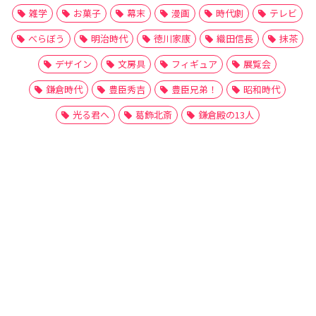
雑学
お菓子
幕末
漫画
時代劇
テレビ
べらぼう
明治時代
徳川家康
織田信長
抹茶
デザイン
文房具
フィギュア
展覧会
鎌倉時代
豊臣秀吉
豊臣兄弟！
昭和時代
光る君へ
葛飾北斎
鎌倉殿の13人