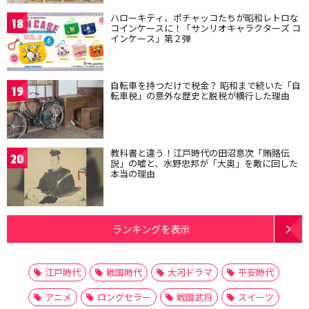
ハローキティ、ポチャッコたちが昭和レトロな
18
コインケースに！「サンリオキャラクターズ コ
インケース」第２弾
自転車を持つだけで税金？ 昭和まで続いた「自
19
転車税」の意外な歴史と脱税が横行した理由
教科書と違う！江戸時代の田沼意次「賄賂伝
20
説」の嘘と、水野忠邦が「大奥」を敵に回した
本当の理由
ランキングを表示
江戸時代
戦国時代
大河ドラマ
平安時代
アニメ
ロングセラー
戦国武将
スイーツ