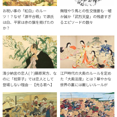
お祝い事の「紅白」のルー
無理やり馬との性交強要も…嘘
ツ！？なぜ「源平合戦」で源氏
か誠か「武烈天皇」の残虐すぎ
は白、平家は赤の旗を掲げたの
るエピソードの数々
か？
清少納言の恋人(？)藤原実方、な
江戸時代の大奥のルールを定め
のに「枕草子」では恋人として
た「大奥法度」とは？華やかな
登場しない理由…【光る君へ】
世界の裏には厳しいルールが