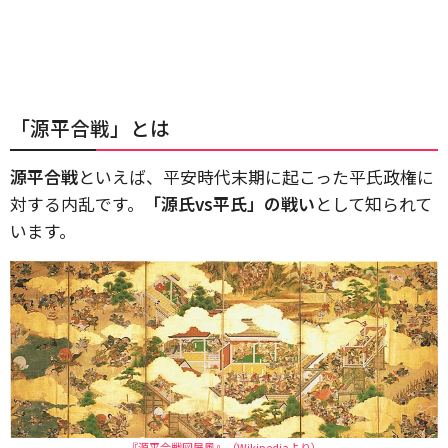
「源平合戦」とは
源平合戦
といえば、平安時代末期に起こった平氏政権に
対する内乱です。
「源氏vs平氏」の戦い
として知られて
います。
『源平合戦図屏風』（Wikipediaより）