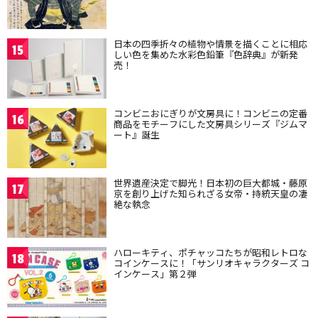
日本の四季折々の植物や情景を描くことに相応
15
しい色を集めた水彩色鉛筆『色辞典』が新発
売！
コンビニおにぎりが文房具に！コンビニの定番
16
商品をモチーフにした文房具シリーズ『ジムマ
ート』誕生
世界遺産決定で脚光！日本初の巨大都城・藤原
17
京を創り上げた知られざる女帝・持統天皇の凄
絶な執念
ハローキティ、ポチャッコたちが昭和レトロな
18
コインケースに！「サンリオキャラクターズ コ
インケース」第２弾