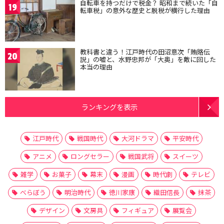
自転車を持つだけで税金？ 昭和まで続いた「自
19
転車税」の意外な歴史と脱税が横行した理由
教科書と違う！江戸時代の田沼意次「賄賂伝
20
説」の嘘と、水野忠邦が「大奥」を敵に回した
本当の理由
ランキングを表示
江戸時代
戦国時代
大河ドラマ
平安時代
アニメ
ロングセラー
戦国武将
スイーツ
雑学
お菓子
幕末
漫画
時代劇
テレビ
べらぼう
明治時代
徳川家康
織田信長
抹茶
デザイン
文房具
フィギュア
展覧会