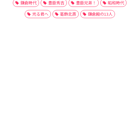
鎌倉時代
豊臣秀吉
豊臣兄弟！
昭和時代
光る君へ
葛飾北斎
鎌倉殿の13人