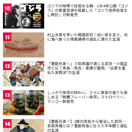
ゴジラの咆哮で目覚める朝…1954年公開『ゴジ
10
ラ』の貴重音源を搭載した「ゴジラ音声目覚ま
し時計」が新発売
村上水軍を率いた戦国武将！幼い弟を支え、共
11
に海へ散った得居通幸の波乱に満ちた生涯
『豊臣兄弟！』で萩原護が演じる武将・小堀正
12
次とは？秀長・秀吉・家康が重用、“出家を重
ねた実務派”の生涯
しっかり抹茶の味わい、さらに果実の香りも楽
13
しめる「無糖フレーバー抹茶」ストロベリー、
マンゴー新発売
【豊臣兄弟！】2度の改易から復活した武将・
14
多賀秀種とは？豊臣秀長に仕えた半年間と波乱
の生涯