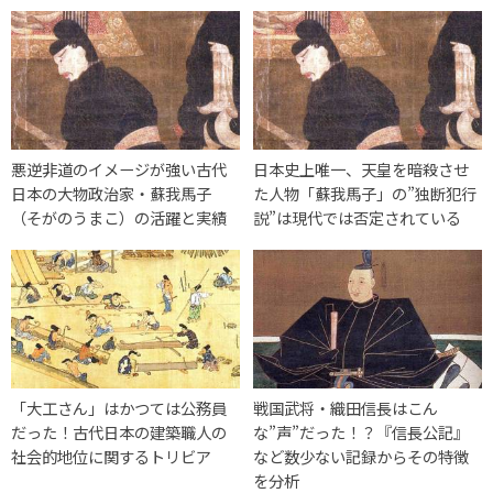
悪逆非道のイメージが強い古代
日本史上唯一、天皇を暗殺させ
日本の大物政治家・蘇我馬子
た人物「蘇我馬子」の”独断犯行
（そがのうまこ）の活躍と実績
説”は現代では否定されている
「大工さん」はかつては公務員
戦国武将・織田信長はこん
だった！古代日本の建築職人の
な”声”だった！？『信長公記』
社会的地位に関するトリビア
など数少ない記録からその特徴
を分析