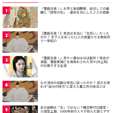
『豊臣兄弟！』お市と柴田勝家、自刃しての最
1
期と「辞世の句」…運命を共にした２人の悲劇
【豊臣兄弟！】秀吉は本当に「女狂い」だった
2
のか？ 天下人を彩った11人の側室たちを時系列
で一挙紹介
『豊臣兄弟！』茶々＝悪女はほぼ創作？秀吉が
3
溺愛、豊臣家滅亡を背負わされた茶々(井上和)
の壮絶すぎる生涯
なぜ浅井の旧臣は秀吉に従ったのか？ 武力を使
4
わず“自分の味方”に変えた裏工作の技法とは
あの装飾は「炎」ではない？縄文時代の国宝・
5
火焔型土器、5000年前の人々が刻んだ謎とデザ