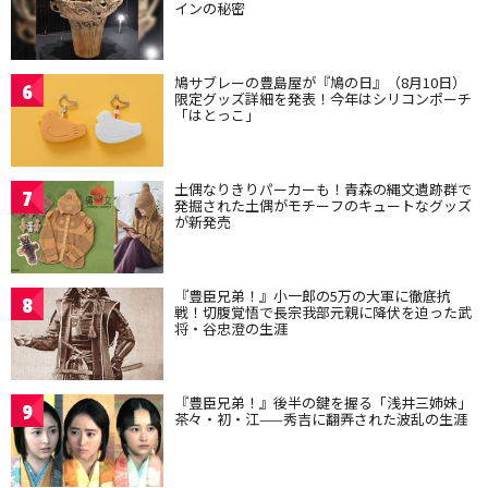
インの秘密
鳩サブレーの豊島屋が『鳩の日』（8月10日）
6
限定グッズ詳細を発表！今年はシリコンポーチ
「はとっこ」
土偶なりきりパーカーも！青森の縄文遺跡群で
7
発掘された土偶がモチーフのキュートなグッズ
が新発売
『豊臣兄弟！』小一郎の5万の大軍に徹底抗
8
戦！切腹覚悟で長宗我部元親に降伏を迫った武
将・谷忠澄の生涯
『豊臣兄弟！』後半の鍵を握る「浅井三姉妹」
9
茶々・初・江——秀吉に翻弄された波乱の生涯