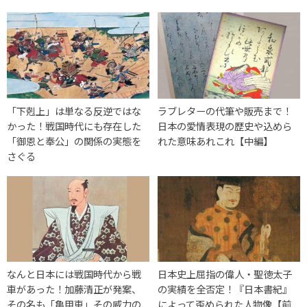
「下剋上」は単なる反逆ではな
ラブレターの代筆や販売まで！
かった！戦国時代にも存在した
日本の愛情表現の歴史や込めら
「御恩と奉公」の関係の実態を
れた意味あれこれ【中編】
さぐる
なんと日本には戦国時代から戦
日本史上屈指の偉人・聖徳太子
車があった！加藤清正が発案、
の実績を全否定！『日本書紀』
その名も「亀甲車」その威力の
によって歪められた人物像【前