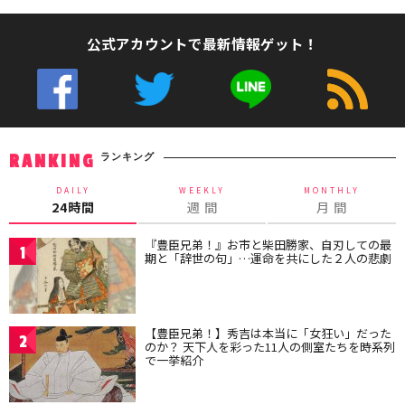
公式アカウントで最新情報ゲット！
ランキング
RANKING
DAILY
WEEKLY
MONTHLY
24時間
週 間
月 間
『豊臣兄弟！』お市と柴田勝家、自刃しての最
1
期と「辞世の句」…運命を共にした２人の悲劇
【豊臣兄弟！】秀吉は本当に「女狂い」だった
2
のか？ 天下人を彩った11人の側室たちを時系列
で一挙紹介