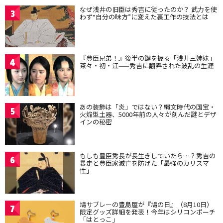
なぜ浅井の旧臣は秀吉に従ったのか？ 武力を使
3
わず“自分の味方”に変えた裏工作の技法とは
『豊臣兄弟！』後半の鍵を握る「浅井三姉妹」
4
茶々・初・江——秀吉に翻弄された波乱の生涯
あの装飾は「炎」ではない？縄文時代の国宝・
5
火焔型土器、5000年前の人々が刻んだ謎とデザ
インの秘密
もしも豊臣秀長が長生きしていたら…？秀吉の
6
暴走と豊臣家滅亡を防げた「最強のカリスマ
性」
鳩サブレーの豊島屋が『鳩の日』（8月10日）
7
限定グッズ詳細を発表！今年はシリコンポーチ
「はとっこ」