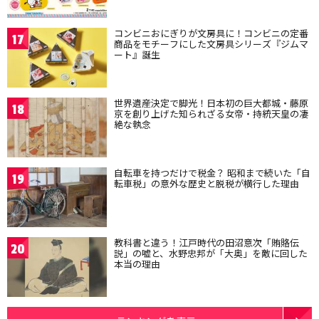
コンビニおにぎりが文房具に！コンビニの定番
17
商品をモチーフにした文房具シリーズ『ジムマ
ート』誕生
世界遺産決定で脚光！日本初の巨大都城・藤原
18
京を創り上げた知られざる女帝・持統天皇の凄
絶な執念
自転車を持つだけで税金？ 昭和まで続いた「自
19
転車税」の意外な歴史と脱税が横行した理由
教科書と違う！江戸時代の田沼意次「賄賂伝
20
説」の嘘と、水野忠邦が「大奥」を敵に回した
本当の理由