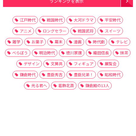
ランキングを表示
江戸時代
戦国時代
大河ドラマ
平安時代
アニメ
ロングセラー
戦国武将
スイーツ
雑学
お菓子
幕末
漫画
時代劇
テレビ
べらぼう
明治時代
徳川家康
織田信長
抹茶
デザイン
文房具
フィギュア
展覧会
鎌倉時代
豊臣秀吉
豊臣兄弟！
昭和時代
光る君へ
葛飾北斎
鎌倉殿の13人