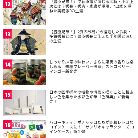
『豊臣兄弟！』で萩原護が演じる武将・小堀正
12
次とは？秀長・秀吉・家康が重用、“出家を重
ねた実務派”の生涯
【豊臣兄弟！】2度の改易から復活した武将・
13
多賀秀種とは？豊臣秀長に仕えた半年間と波乱
の生涯
しっかり抹茶の味わい、さらに果実の香りも楽
14
しめる「無糖フレーバー抹茶」ストロベリー、
マンゴー新発売
日本の四季折々の植物や情景を描くことに相応
15
しい色を集めた水彩色鉛筆『色辞典』が新発
売！
ハローキティ、ポチャッコたちが昭和レトロな
16
コインケースに！「サンリオキャラクターズ コ
インケース」第２弾