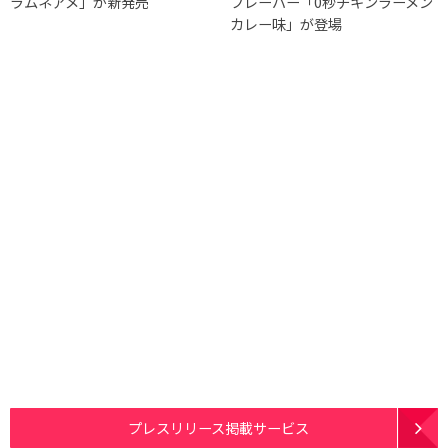
ラムネアメ」が新発売
フレーバー「0秒チキンラーメン
カレー味」が登場
プレスリリース掲載サービス