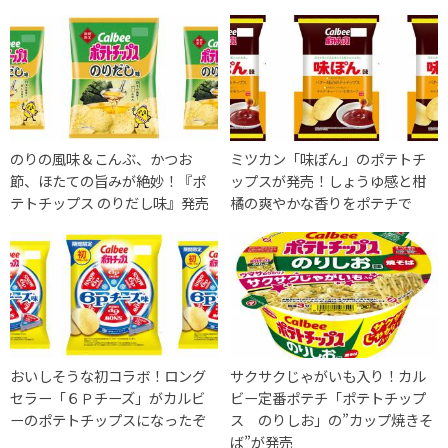
のりの風味＆こんぶ、かつお
ミツカン「味ぽん」のポテトチ
節、ほたての旨みが絶妙！『ポ
ップスが発売！しょうゆ感と柑
テトチップス のりだし味』発売
橘の爽やかな香りをポテチで
おいしそうな初コラボ！ロング
サクサクじゃがいも入り！カル
セラー「６Ｐチーズ」がカルビ
ビー定番ポテチ「ポテトチップ
ーのポテトチップスになったぞ
ス のりしお」の”カップ焼きそ
ば”が発売