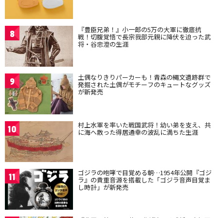
『豊臣兄弟！』小一郎の5万の大軍に徹底抗
8
戦！切腹覚悟で長宗我部元親に降伏を迫った武
将・谷忠澄の生涯
土偶なりきりパーカーも！青森の縄文遺跡群で
9
発掘された土偶がモチーフのキュートなグッズ
が新発売
村上水軍を率いた戦国武将！幼い弟を支え、共
10
に海へ散った得居通幸の波乱に満ちた生涯
ゴジラの咆哮で目覚める朝…1954年公開『ゴジ
11
ラ』の貴重音源を搭載した「ゴジラ音声目覚ま
し時計」が新発売