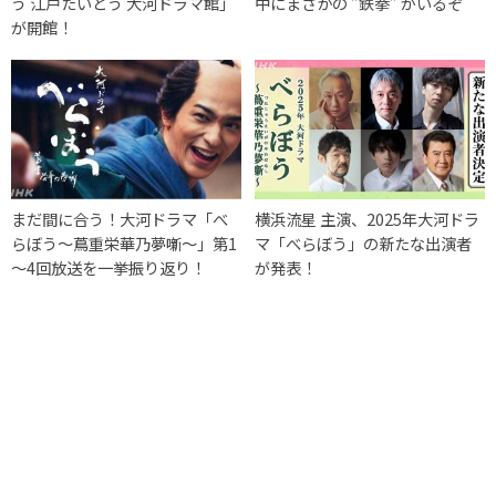
う 江戸たいとう 大河ドラマ館」
中にまさかの ”鉄拳” がいるぞ
が開館！
まだ間に合う！大河ドラマ「べ
横浜流星 主演、2025年大河ドラ
らぼう～蔦重栄華乃夢噺～」第1
マ「べらぼう」の新たな出演者
～4回放送を一挙振り返り！
が発表！