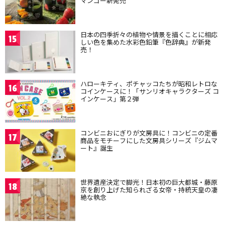
マンゴー新発売
日本の四季折々の植物や情景を描くことに相応
15
しい色を集めた水彩色鉛筆『色辞典』が新発
売！
ハローキティ、ポチャッコたちが昭和レトロな
16
コインケースに！「サンリオキャラクターズ コ
インケース」第２弾
コンビニおにぎりが文房具に！コンビニの定番
17
商品をモチーフにした文房具シリーズ『ジムマ
ート』誕生
世界遺産決定で脚光！日本初の巨大都城・藤原
18
京を創り上げた知られざる女帝・持統天皇の凄
絶な執念