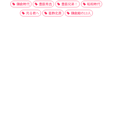
鎌倉時代
豊臣秀吉
豊臣兄弟！
昭和時代
光る君へ
葛飾北斎
鎌倉殿の13人