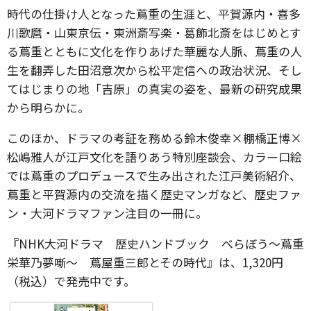
時代の仕掛け人となった蔦重の生涯と、平賀源内・喜多
川歌麿・山東京伝・東洲斎写楽・葛飾北斎をはじめとす
る蔦重とともに文化を作りあげた華麗な人脈、蔦重の人
生を翻弄した田沼意次から松平定信への政治状況、そし
てはじまりの地「吉原」の真実の姿を、最新の研究成果
から明らかに。
このほか、ドラマの考証を務める鈴木俊幸×棚橋正博×
松嶋雅人が江戸文化を語りあう特別座談会、カラー口絵
では蔦重のプロデュースで生み出された江戸美術紹介、
蔦重と平賀源内の交流を描く歴史マンガなど、歴史ファ
ン・大河ドラマファン注目の一冊に。
『NHK大河ドラマ 歴史ハンドブック べらぼう～蔦重
栄華乃夢噺～ 蔦屋重三郎とその時代』は、1,320円
（税込）で発売中です。