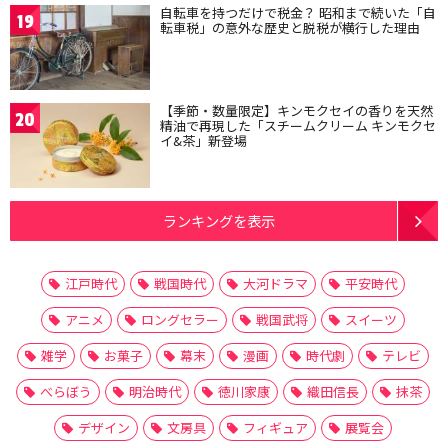
自転車を持つだけで税金？ 昭和まで続いた「自
19
転車税」の意外な歴史と脱税が横行した理由
【季節・数量限定】キンモクセイの香りを天然
20
精油で再現した「スチームクリーム キンモクセ
イ&茶」新登場
ランキングを表示
江戸時代
戦国時代
大河ドラマ
平安時代
アニメ
ロングセラー
戦国武将
スイーツ
雑学
お菓子
幕末
漫画
時代劇
テレビ
べらぼう
明治時代
徳川家康
織田信長
抹茶
デザイン
文房具
フィギュア
展覧会