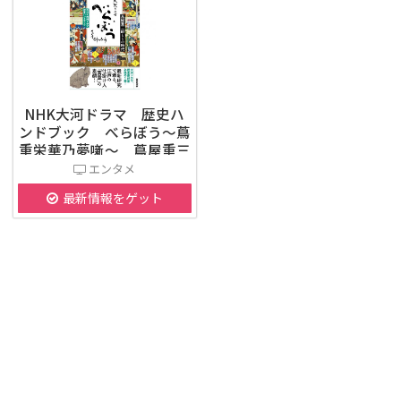
NHK大河ドラマ 歴史ハ
ンドブック べらぼう～蔦
重栄華乃夢噺～ 蔦屋重三
郎とその時代
エンタメ
最新情報をゲット