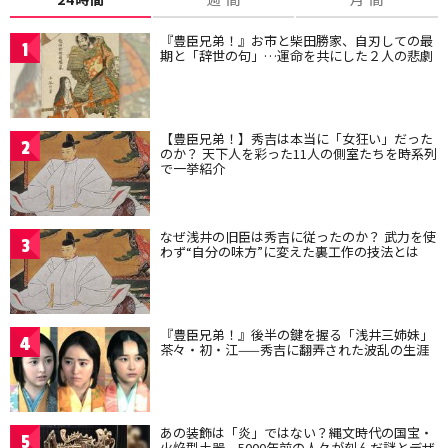
『豊臣兄弟！』お市と柴田勝家、自刃しての最
1
期と「辞世の句」…運命を共にした２人の悲劇
【豊臣兄弟！】秀吉は本当に「女狂い」だった
2
のか？ 天下人を彩った11人の側室たちを時系列
で一挙紹介
なぜ浅井の旧臣は秀吉に従ったのか？ 武力を使
3
わず“自分の味方”に変えた裏工作の技法とは
『豊臣兄弟！』後半の鍵を握る「浅井三姉妹」
4
茶々・初・江——秀吉に翻弄された波乱の生涯
あの装飾は「炎」ではない？縄文時代の国宝・
5
火焔型土器、5000年前の人々が刻んだ謎とデザ