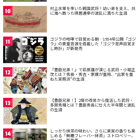
村上水軍を率いた戦国武将！幼い弟を支え、共
10
に海へ散った得居通幸の波乱に満ちた生涯
ゴジラの咆哮で目覚める朝…1954年公開『ゴジ
11
ラ』の貴重音源を搭載した「ゴジラ音声目覚ま
し時計」が新発売
『豊臣兄弟！』で萩原護が演じる武将・小堀正
12
次とは？秀長・秀吉・家康が重用、“出家を重
ねた実務派”の生涯
【豊臣兄弟！】2度の改易から復活した武将・
13
多賀秀種とは？豊臣秀長に仕えた半年間と波乱
の生涯
しっかり抹茶の味わい、さらに果実の香りも楽
14
しめる「無糖フレーバー抹茶」ストロベリー、