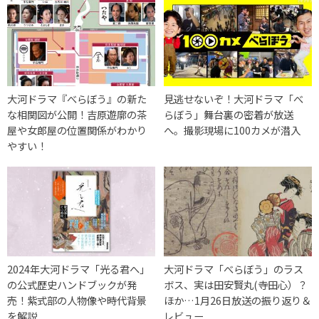
大河ドラマ『べらぼう』の新た
見逃せないぞ！大河ドラマ「べ
な相関図が公開！吉原遊廓の茶
らぼう」舞台裏の密着が放送
屋や女郎屋の位置関係がわかり
へ。撮影現場に100カメが潜入
やすい！
2024年大河ドラマ「光る君へ」
大河ドラマ「べらぼう」のラス
の公式歴史ハンドブックが発
ボス、実は田安賢丸(寺田心）？
売！紫式部の人物像や時代背景
ほか…1月26日放送の振り返り＆
を解説
レビュー