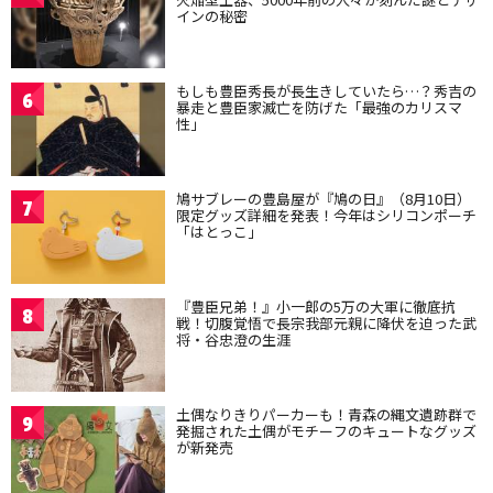
インの秘密
もしも豊臣秀長が長生きしていたら…？秀吉の
6
暴走と豊臣家滅亡を防げた「最強のカリスマ
性」
鳩サブレーの豊島屋が『鳩の日』（8月10日）
7
限定グッズ詳細を発表！今年はシリコンポーチ
「はとっこ」
『豊臣兄弟！』小一郎の5万の大軍に徹底抗
8
戦！切腹覚悟で長宗我部元親に降伏を迫った武
将・谷忠澄の生涯
土偶なりきりパーカーも！青森の縄文遺跡群で
9
発掘された土偶がモチーフのキュートなグッズ
が新発売