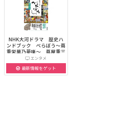
NHK大河ドラマ 歴史ハ
ンドブック べらぼう～蔦
重栄華乃夢噺～ 蔦屋重三
郎とその時代
エンタメ
最新情報をゲット