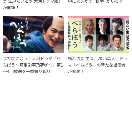
う 江戸たいとう 大河ドラマ館」
中にまさかの ”鉄拳” がいるぞ
が開館！
まだ間に合う！大河ドラマ「べ
横浜流星 主演、2025年大河ドラ
らぼう～蔦重栄華乃夢噺～」第1
マ「べらぼう」の新たな出演者
～4回放送を一挙振り返り！
が発表！