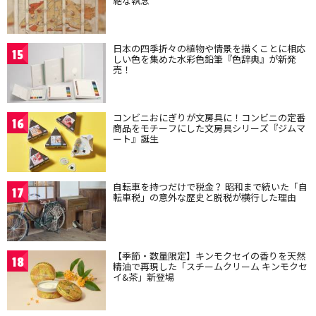
絶な執念
日本の四季折々の植物や情景を描くことに相応
15
しい色を集めた水彩色鉛筆『色辞典』が新発
売！
コンビニおにぎりが文房具に！コンビニの定番
16
商品をモチーフにした文房具シリーズ『ジムマ
ート』誕生
自転車を持つだけで税金？ 昭和まで続いた「自
17
転車税」の意外な歴史と脱税が横行した理由
【季節・数量限定】キンモクセイの香りを天然
18
精油で再現した「スチームクリーム キンモクセ
イ&茶」新登場