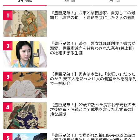
『豊臣兄弟！』お市と柴田勝家、自刃しての最
1
期と「辞世の句」…運命を共にした２人の悲劇
『豊臣兄弟！』茶々＝悪女はほぼ創作？秀吉が
2
溺愛、豊臣家滅亡を背負わされた茶々(井上和)
の壮絶すぎる生涯
【豊臣兄弟！】秀吉は本当に「女狂い」だった
3
のか？ 天下人を彩った11人の側室たちを時系列
で一挙紹介
【豊臣兄弟！】22歳で散った長宗我部元親の天
4
才後継者・信親とは？武勇を奮った若武者の壮
絶な最期
『豊臣兄弟！』で描かれた織田信長の道普請は
5
史実？信長が実施した街道整備の施策を紹介