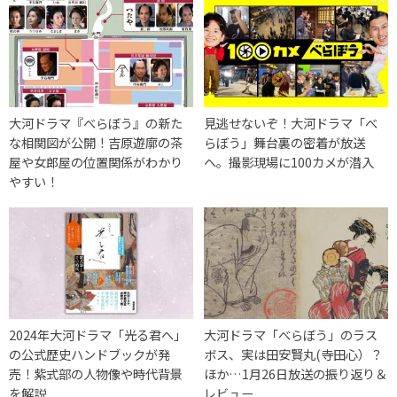
大河ドラマ『べらぼう』の新た
見逃せないぞ！大河ドラマ「べ
な相関図が公開！吉原遊廓の茶
らぼう」舞台裏の密着が放送
屋や女郎屋の位置関係がわかり
へ。撮影現場に100カメが潜入
やすい！
2024年大河ドラマ「光る君へ」
大河ドラマ「べらぼう」のラス
の公式歴史ハンドブックが発
ボス、実は田安賢丸(寺田心）？
売！紫式部の人物像や時代背景
ほか…1月26日放送の振り返り＆
を解説
レビュー