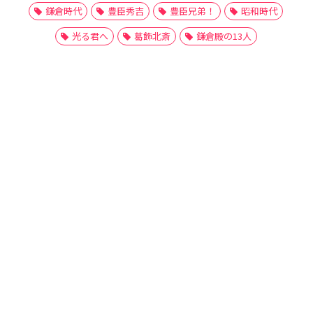
鎌倉時代
豊臣秀吉
豊臣兄弟！
昭和時代
光る君へ
葛飾北斎
鎌倉殿の13人