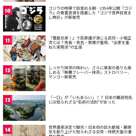
ゴジラの咆哮で目覚める朝…1954年公開『ゴジ
10
ラ』の貴重音源を搭載した「ゴジラ音声目覚ま
し時計」が新発売
『豊臣兄弟！』で萩原護が演じる武将・小堀正
11
次とは？秀長・秀吉・家康が重用、“出家を重
ねた実務派”の生涯
しっかり抹茶の味わい、さらに果実の香りも楽
12
しめる「無糖フレーバー抹茶」ストロベリー、
マンゴー新発売
「一口」が「いもあらい」！？ 日本の難読地名
13
には知られざる“名前の法則”があった
世界遺産決定で脚光！日本初の巨大都城・藤原
14
京を創り上げた知られざる女帝・持統天皇の凄