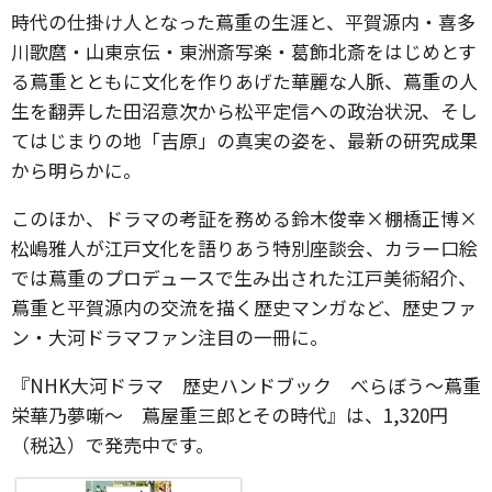
時代の仕掛け人となった蔦重の生涯と、平賀源内・喜多
川歌麿・山東京伝・東洲斎写楽・葛飾北斎をはじめとす
る蔦重とともに文化を作りあげた華麗な人脈、蔦重の人
生を翻弄した田沼意次から松平定信への政治状況、そし
てはじまりの地「吉原」の真実の姿を、最新の研究成果
から明らかに。
このほか、ドラマの考証を務める鈴木俊幸×棚橋正博×
松嶋雅人が江戸文化を語りあう特別座談会、カラー口絵
では蔦重のプロデュースで生み出された江戸美術紹介、
蔦重と平賀源内の交流を描く歴史マンガなど、歴史ファ
ン・大河ドラマファン注目の一冊に。
『NHK大河ドラマ 歴史ハンドブック べらぼう～蔦重
栄華乃夢噺～ 蔦屋重三郎とその時代』は、1,320円
（税込）で発売中です。