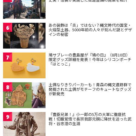
あの装飾は「炎」ではない？縄文時代の国宝・
6
火焔型土器、5000年前の人々が刻んだ謎とデザ
インの秘密
鳩サブレーの豊島屋が『鳩の日』（8月10日）
7
限定グッズ詳細を発表！今年はシリコンポーチ
「はとっこ」
土偶なりきりパーカーも！青森の縄文遺跡群で
8
発掘された土偶がモチーフのキュートなグッズ
が新発売
『豊臣兄弟！』小一郎の5万の大軍に徹底抗
9
戦！切腹覚悟で長宗我部元親に降伏を迫った武
将・谷忠澄の生涯