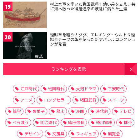
村上水軍を率いた戦国武将！幼い弟を支え、共
19
に海へ散った得居通幸の波乱に満ちた生涯
怪獣革を纏う！ダダ、エレキング…ウルトラ怪
20
獣モチーフの革を使った新アパレルコレクショ
ンが発表
ランキングを表示
江戸時代
戦国時代
大河ドラマ
平安時代
アニメ
ロングセラー
戦国武将
スイーツ
雑学
お菓子
幕末
漫画
時代劇
テレビ
べらぼう
明治時代
織田信長
徳川家康
抹茶
デザイン
文房具
フィギュア
展覧会