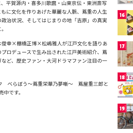
と、平賀源内・喜多川歌麿・山東京伝・東洲斎写
ともに文化を作りあげた華麗な人脈、蔦重の人生
16
の政治状況、そしてはじまりの地「吉原」の真実
に。
木俊幸×棚橋正博×松嶋雅人が江戸文化を語りあ
17
のプロデュースで生み出された江戸美術紹介、蔦
ガなど、歴史ファン・大河ドラマファン注目の一
18
ク べらぼう～蔦重栄華乃夢噺～ 蔦屋重三郎と
発売中です。
19