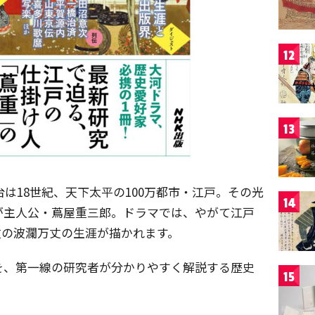
12
13
台は18世紀、天下太平の100万都市・江戸。その光
14
が主人公・蔦屋重三郎。ドラマでは、やがて江戸
重の波瀾万丈の生涯が描かれます。
を、第一線の研究者が分かりやすく解説する歴史
15