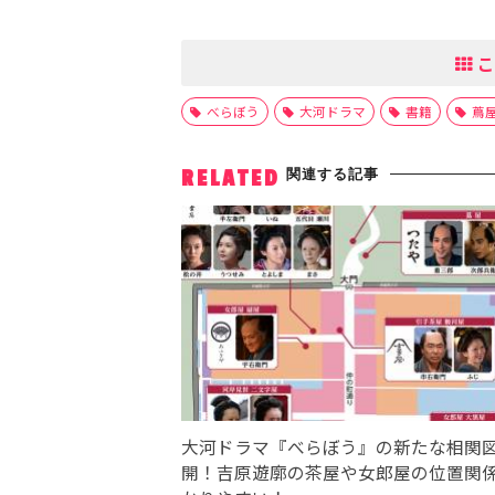
こ
べらぼう
大河ドラマ
書籍
蔦
関連する記事
RELATED
大河ドラマ『べらぼう』の新たな相関
開！吉原遊廓の茶屋や女郎屋の位置関