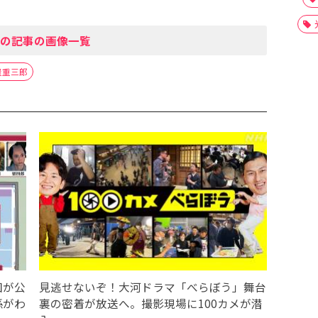
の記事の画像一覧
屋重三郎
図が公
見逃せないぞ！大河ドラマ「べらぼう」舞台
係がわ
裏の密着が放送へ。撮影現場に100カメが潜