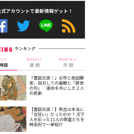
公式アカウントで最新情報ゲット！
ランキング
KING
ILY
WEEKLY
MONTHLY
4時間
週 間
月 間
『豊臣兄弟！』お市と柴田勝
家、自刃しての最期と「辞世
の句」…運命を共にした２人
の悲劇
【豊臣兄弟！】秀吉は本当に
「女狂い」だったのか？ 天下
人を彩った11人の側室たちを
時系列で一挙紹介