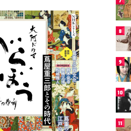
7
8
9
10
11