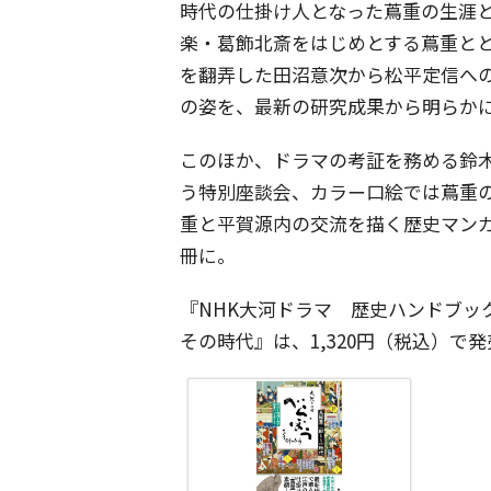
時代の仕掛け人となった蔦重の生涯
楽・葛飾北斎をはじめとする蔦重と
を翻弄した田沼意次から松平定信へ
の姿を、最新の研究成果から明らか
このほか、ドラマの考証を務める鈴
う特別座談会、カラー口絵では蔦重
重と平賀源内の交流を描く歴史マン
冊に。
『NHK大河ドラマ 歴史ハンドブッ
その時代』は、1,320円（税込）で