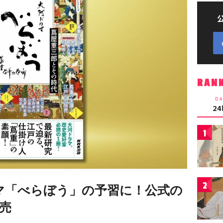
RAN
DA
2
1
2
ラマ「べらぼう」の予習に！公式の
売