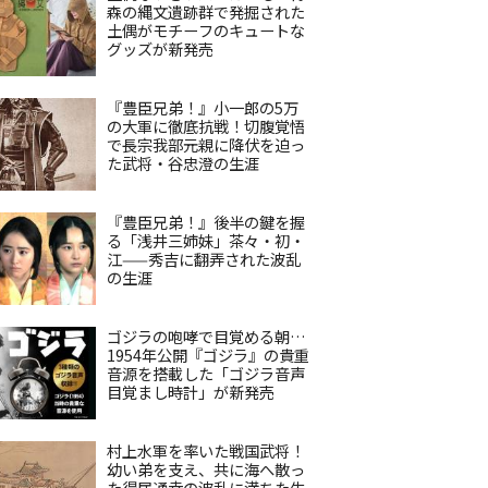
森の縄文遺跡群で発掘された
土偶がモチーフのキュートな
グッズが新発売
『豊臣兄弟！』小一郎の5万
の大軍に徹底抗戦！切腹覚悟
で長宗我部元親に降伏を迫っ
た武将・谷忠澄の生涯
『豊臣兄弟！』後半の鍵を握
る「浅井三姉妹」茶々・初・
江——秀吉に翻弄された波乱
の生涯
ゴジラの咆哮で目覚める朝…
1954年公開『ゴジラ』の貴重
音源を搭載した「ゴジラ音声
目覚まし時計」が新発売
村上水軍を率いた戦国武将！
幼い弟を支え、共に海へ散っ
た得居通幸の波乱に満ちた生