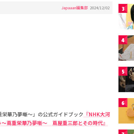
Japaaan編集部
2024/12/02
3
4
5
6
蔦重栄華乃夢噺～」の公式ガイドブック
『NHK大河
う～蔦重栄華乃夢噺～ 蔦屋重三郎とその時代』