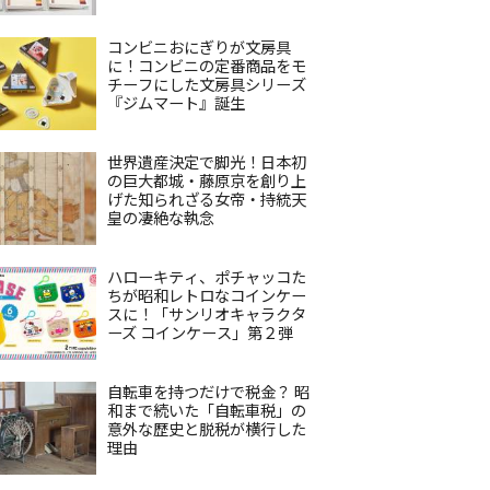
コンビニおにぎりが文房具
に！コンビニの定番商品をモ
チーフにした文房具シリーズ
『ジムマート』誕生
世界遺産決定で脚光！日本初
の巨大都城・藤原京を創り上
げた知られざる女帝・持統天
皇の凄絶な執念
ハローキティ、ポチャッコた
ちが昭和レトロなコインケー
スに！「サンリオキャラクタ
ーズ コインケース」第２弾
自転車を持つだけで税金？ 昭
和まで続いた「自転車税」の
意外な歴史と脱税が横行した
理由