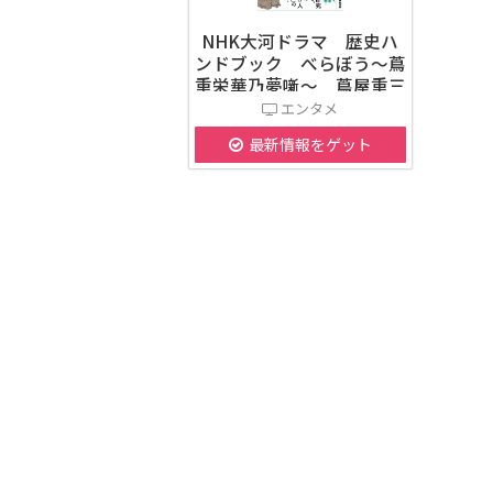
NHK大河ドラマ 歴史ハ
ンドブック べらぼう～蔦
重栄華乃夢噺～ 蔦屋重三
郎とその時代
エンタメ
最新情報をゲット