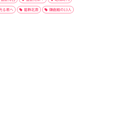
光る君へ
葛飾北斎
鎌倉殿の13人