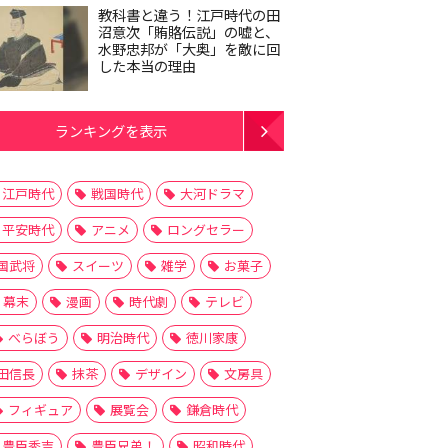
教科書と違う！江戸時代の田
沼意次「賄賂伝説」の嘘と、
水野忠邦が「大奥」を敵に回
した本当の理由
ランキングを表示
江戸時代
戦国時代
大河ドラマ
平安時代
アニメ
ロングセラー
国武将
スイーツ
雑学
お菓子
幕末
漫画
時代劇
テレビ
べらぼう
明治時代
徳川家康
田信長
抹茶
デザイン
文房具
フィギュア
展覧会
鎌倉時代
豊臣秀吉
豊臣兄弟！
昭和時代