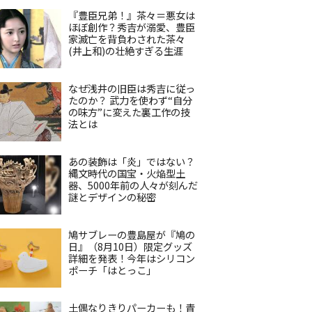
『豊臣兄弟！』茶々＝悪女は
ほぼ創作？秀吉が溺愛、豊臣
家滅亡を背負わされた茶々
(井上和)の壮絶すぎる生涯
なぜ浅井の旧臣は秀吉に従っ
たのか？ 武力を使わず“自分
の味方”に変えた裏工作の技
法とは
あの装飾は「炎」ではない？
縄文時代の国宝・火焔型土
器、5000年前の人々が刻んだ
謎とデザインの秘密
鳩サブレーの豊島屋が『鳩の
日』（8月10日）限定グッズ
詳細を発表！今年はシリコン
ポーチ「はとっこ」
土偶なりきりパーカーも！青