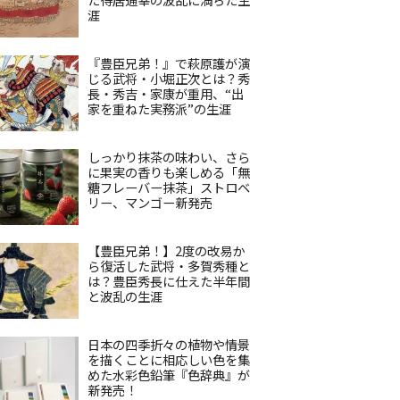
涯
『豊臣兄弟！』で萩原護が演
じる武将・小堀正次とは？秀
長・秀吉・家康が重用、“出
家を重ねた実務派”の生涯
しっかり抹茶の味わい、さら
に果実の香りも楽しめる「無
糖フレーバー抹茶」ストロベ
リー、マンゴー新発売
【豊臣兄弟！】2度の改易か
ら復活した武将・多賀秀種と
は？豊臣秀長に仕えた半年間
と波乱の生涯
日本の四季折々の植物や情景
を描くことに相応しい色を集
めた水彩色鉛筆『色辞典』が
新発売！