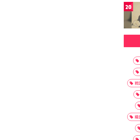
20
戦
織