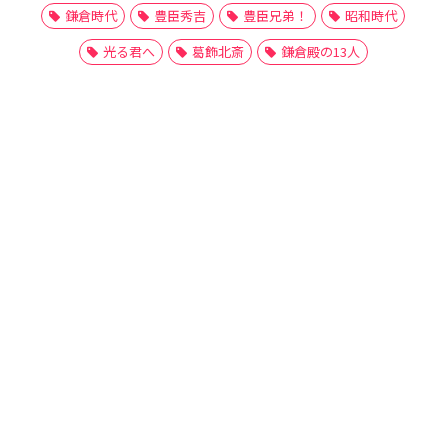
鎌倉時代
豊臣秀吉
豊臣兄弟！
昭和時代
光る君へ
葛飾北斎
鎌倉殿の13人