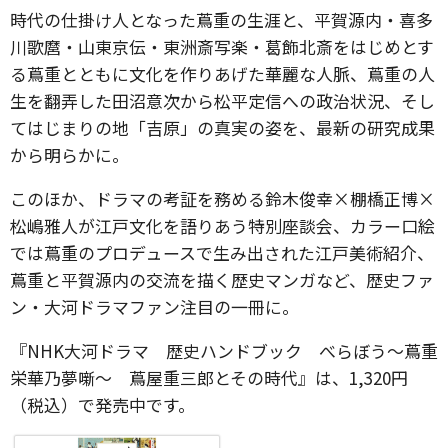
時代の仕掛け人となった蔦重の生涯と、平賀源内・喜多
川歌麿・山東京伝・東洲斎写楽・葛飾北斎をはじめとす
る蔦重とともに文化を作りあげた華麗な人脈、蔦重の人
生を翻弄した田沼意次から松平定信への政治状況、そし
てはじまりの地「吉原」の真実の姿を、最新の研究成果
から明らかに。
このほか、ドラマの考証を務める鈴木俊幸×棚橋正博×
松嶋雅人が江戸文化を語りあう特別座談会、カラー口絵
では蔦重のプロデュースで生み出された江戸美術紹介、
蔦重と平賀源内の交流を描く歴史マンガなど、歴史ファ
ン・大河ドラマファン注目の一冊に。
『NHK大河ドラマ 歴史ハンドブック べらぼう～蔦重
栄華乃夢噺～ 蔦屋重三郎とその時代』は、1,320円
（税込）で発売中です。