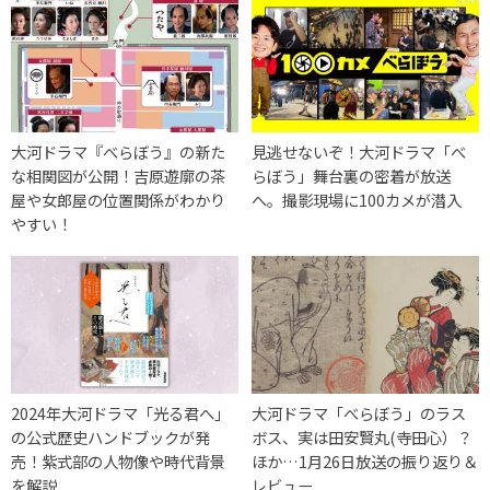
大河ドラマ『べらぼう』の新た
見逃せないぞ！大河ドラマ「べ
な相関図が公開！吉原遊廓の茶
らぼう」舞台裏の密着が放送
屋や女郎屋の位置関係がわかり
へ。撮影現場に100カメが潜入
やすい！
2024年大河ドラマ「光る君へ」
大河ドラマ「べらぼう」のラス
の公式歴史ハンドブックが発
ボス、実は田安賢丸(寺田心）？
売！紫式部の人物像や時代背景
ほか…1月26日放送の振り返り＆
を解説
レビュー