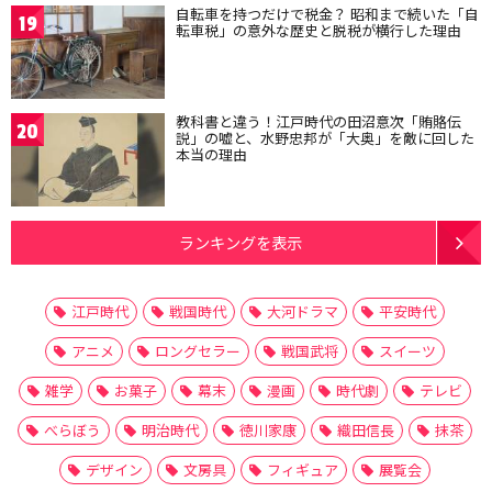
自転車を持つだけで税金？ 昭和まで続いた「自
19
転車税」の意外な歴史と脱税が横行した理由
教科書と違う！江戸時代の田沼意次「賄賂伝
20
説」の嘘と、水野忠邦が「大奥」を敵に回した
本当の理由
ランキングを表示
江戸時代
戦国時代
大河ドラマ
平安時代
アニメ
ロングセラー
戦国武将
スイーツ
雑学
お菓子
幕末
漫画
時代劇
テレビ
べらぼう
明治時代
徳川家康
織田信長
抹茶
デザイン
文房具
フィギュア
展覧会