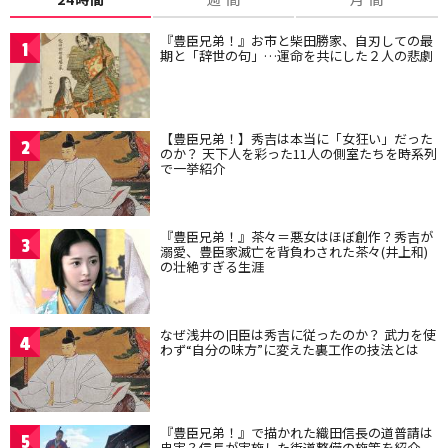
『豊臣兄弟！』お市と柴田勝家、自刃しての最
1
期と「辞世の句」…運命を共にした２人の悲劇
【豊臣兄弟！】秀吉は本当に「女狂い」だった
2
のか？ 天下人を彩った11人の側室たちを時系列
で一挙紹介
『豊臣兄弟！』茶々＝悪女はほぼ創作？秀吉が
3
溺愛、豊臣家滅亡を背負わされた茶々(井上和)
の壮絶すぎる生涯
なぜ浅井の旧臣は秀吉に従ったのか？ 武力を使
4
わず“自分の味方”に変えた裏工作の技法とは
『豊臣兄弟！』で描かれた織田信長の道普請は
5
史実？信長が実施した街道整備の施策を紹介