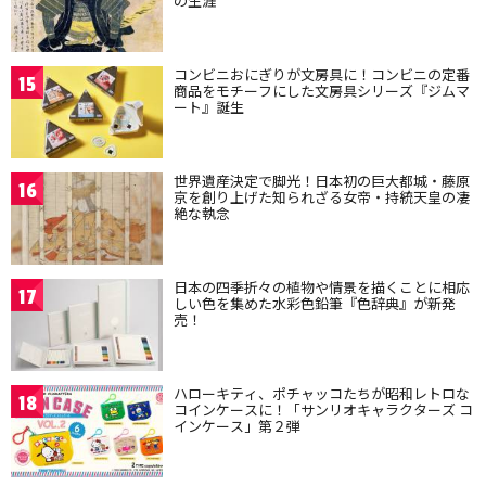
の生涯
コンビニおにぎりが文房具に！コンビニの定番
15
商品をモチーフにした文房具シリーズ『ジムマ
ート』誕生
世界遺産決定で脚光！日本初の巨大都城・藤原
16
京を創り上げた知られざる女帝・持統天皇の凄
絶な執念
日本の四季折々の植物や情景を描くことに相応
17
しい色を集めた水彩色鉛筆『色辞典』が新発
売！
ハローキティ、ポチャッコたちが昭和レトロな
18
コインケースに！「サンリオキャラクターズ コ
インケース」第２弾