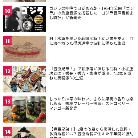
ゴジラの咆哮で目覚める朝…1954年公開『ゴジ
10
ラ』の貴重音源を搭載した「ゴジラ音声目覚ま
し時計」が新発売
村上水軍を率いた戦国武将！幼い弟を支え、共
11
に海へ散った得居通幸の波乱に満ちた生涯
『豊臣兄弟！』で萩原護が演じる武将・小堀正
12
次とは？秀長・秀吉・家康が重用、“出家を重
ねた実務派”の生涯
しっかり抹茶の味わい、さらに果実の香りも楽
13
しめる「無糖フレーバー抹茶」ストロベリー、
マンゴー新発売
【豊臣兄弟！】2度の改易から復活した武将・
14
多賀秀種とは？豊臣秀長に仕えた半年間と波乱