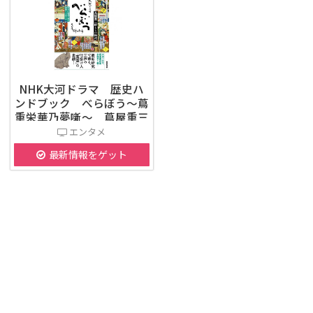
NHK大河ドラマ 歴史ハ
ンドブック べらぼう～蔦
重栄華乃夢噺～ 蔦屋重三
郎とその時代
エンタメ
最新情報をゲット