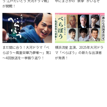
う 江戸たいとう 大河ドラマ館」
中にまさかの ”鉄拳” がいるぞ
が開館！
まだ間に合う！大河ドラマ「べ
横浜流星 主演、2025年大河ドラ
らぼう～蔦重栄華乃夢噺～」第1
マ「べらぼう」の新たな出演者
～4回放送を一挙振り返り！
が発表！