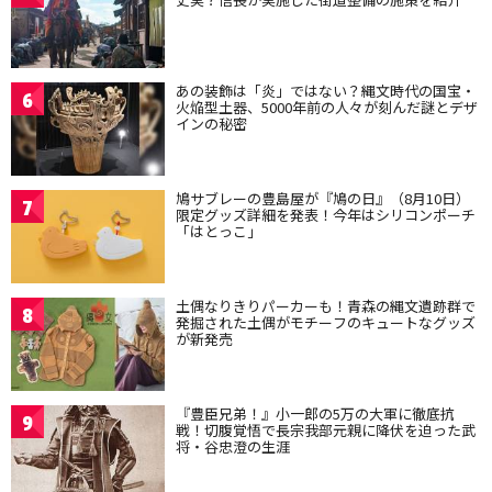
あの装飾は「炎」ではない？縄文時代の国宝・
6
火焔型土器、5000年前の人々が刻んだ謎とデザ
インの秘密
鳩サブレーの豊島屋が『鳩の日』（8月10日）
7
限定グッズ詳細を発表！今年はシリコンポーチ
「はとっこ」
土偶なりきりパーカーも！青森の縄文遺跡群で
8
発掘された土偶がモチーフのキュートなグッズ
が新発売
『豊臣兄弟！』小一郎の5万の大軍に徹底抗
9
戦！切腹覚悟で長宗我部元親に降伏を迫った武
将・谷忠澄の生涯