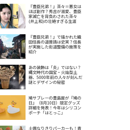
『豊臣兄弟！』茶々＝悪女は
ほぼ創作？秀吉が溺愛、豊臣
家滅亡を背負わされた茶々
(井上和)の壮絶すぎる生涯
『豊臣兄弟！』で描かれた織
田信長の道普請は史実？信長
が実施した街道整備の施策を
紹介
あの装飾は「炎」ではない？
縄文時代の国宝・火焔型土
器、5000年前の人々が刻んだ
謎とデザインの秘密
鳩サブレーの豊島屋が『鳩の
日』（8月10日）限定グッズ
詳細を発表！今年はシリコン
ポーチ「はとっこ」
土偶なりきりパーカーも！青