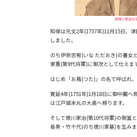
知保と家治の子
知保は元文2年(1737年)11月15日
しました。
のち伊奈忠宥(いな ただおき)の養女と
家重(第9代将軍)に御次として仕えま
はじめ「お蔦(つた)」の名で呼ばれ
寛延4年(1751年)1月18日に御中臈
は江戸城本丸の大奥へ移ります。
そして徳川家治(第10代将軍)の側室と
長男・竹千代(のち徳川家基)を生み