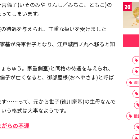
宮倫子(いそのみや りんし／みちこ、ともこ)の
20
なってしまいます。
座の待遇を与えられ、丁重な扱いを受けました。
徳川家基が将軍世子となり、江戸城西ノ丸へ移ると知
じょちゅう。家重側室)と同格の待遇を与えられ、
宮倫子が亡くなると、御部屋様(おへやさま)と呼ば
戦
す……って、元から世子(徳川家基)の生母なんで
ういう格式は大事なようです。
織
ながらの不運