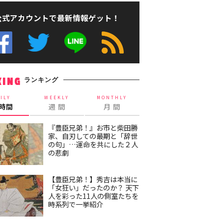
公式アカウントで最新情報ゲット！
ランキング
KING
ILY
WEEKLY
MONTHLY
4時間
週 間
月 間
『豊臣兄弟！』お市と柴田勝
家、自刃しての最期と「辞世
の句」…運命を共にした２人
の悲劇
【豊臣兄弟！】秀吉は本当に
「女狂い」だったのか？ 天下
人を彩った11人の側室たちを
時系列で一挙紹介