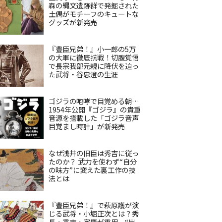
森の縄文遺跡群で発掘された
土偶がモチーフのキュートな
グッズが新発売
『豊臣兄弟！』小一郎の5万
の大軍に徹底抗戦！切腹覚悟
で長宗我部元親に降伏を迫っ
た武将・谷忠澄の生涯
ゴジラの咆哮で目覚める朝…
1954年公開『ゴジラ』の貴重
音源を搭載した「ゴジラ音声
目覚まし時計」が新発売
なぜ浅井の旧臣は秀吉に従っ
たのか？ 武力を使わず“自分
の味方”に変えた裏工作の技
法とは
『豊臣兄弟！』で萩原護が演
じる武将・小堀正次とは？秀
長・秀吉・家康が重用、“出