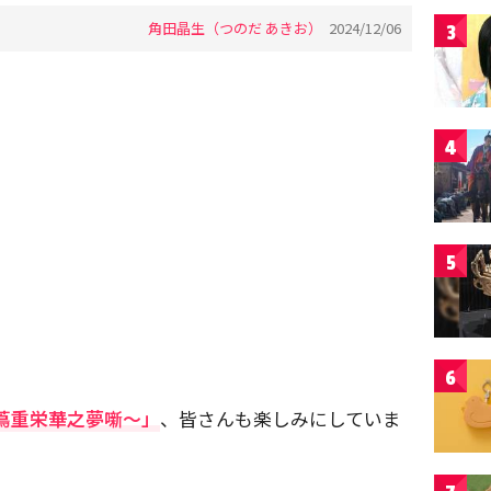
角田晶生（つのだ あきお）
2024/12/06
3
4
5
6
蔦重栄華之夢噺～」
、皆さんも楽しみにしていま