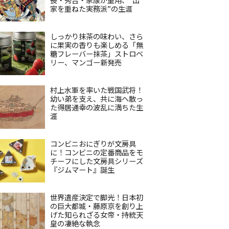
家を重ねた実務派”の生涯
しっかり抹茶の味わい、さら
に果実の香りも楽しめる「無
糖フレーバー抹茶」ストロベ
リー、マンゴー新発売
村上水軍を率いた戦国武将！
幼い弟を支え、共に海へ散っ
た得居通幸の波乱に満ちた生
涯
コンビニおにぎりが文房具
に！コンビニの定番商品をモ
チーフにした文房具シリーズ
『ジムマート』誕生
世界遺産決定で脚光！日本初
の巨大都城・藤原京を創り上
げた知られざる女帝・持統天
皇の凄絶な執念