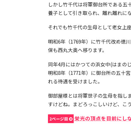
しかし竹千代は将軍御台所である五十
養子として引き取られ、離れ離れに
それでも竹千代の生母として老女上
明和6年（1769年）に竹千代改め
保も西丸大奥へ移ります。
同年4月にはかつての浜女中(はまの
明和8年（1771年）に御台所の五十
れる待遇を受けました。
御部屋様とは将軍世子の生母を指しま
すけどね。まどろっこしいけど、こ
栄光の頂点を目前にし
2ページ目