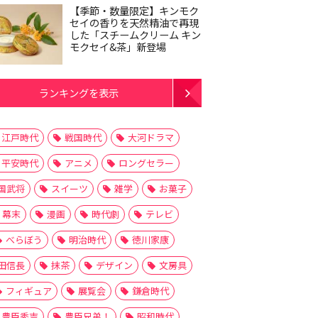
【季節・数量限定】キンモク
セイの香りを天然精油で再現
した「スチームクリーム キン
モクセイ&茶」新登場
ランキングを表示
江戸時代
戦国時代
大河ドラマ
平安時代
アニメ
ロングセラー
国武将
スイーツ
雑学
お菓子
幕末
漫画
時代劇
テレビ
べらぼう
明治時代
徳川家康
田信長
抹茶
デザイン
文房具
フィギュア
展覧会
鎌倉時代
豊臣秀吉
豊臣兄弟！
昭和時代