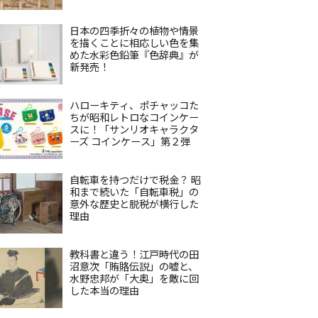
日本の四季折々の植物や情景
を描くことに相応しい色を集
めた水彩色鉛筆『色辞典』が
新発売！
ハローキティ、ポチャッコた
ちが昭和レトロなコインケー
スに！「サンリオキャラクタ
ーズ コインケース」第２弾
自転車を持つだけで税金？ 昭
和まで続いた「自転車税」の
意外な歴史と脱税が横行した
理由
教科書と違う！江戸時代の田
沼意次「賄賂伝説」の嘘と、
水野忠邦が「大奥」を敵に回
した本当の理由