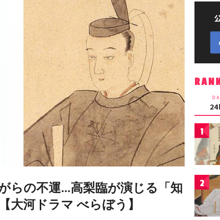
RAN
DA
2
1
2
がらの不運…高梨臨が演じる「知
【大河ドラマ べらぼう】