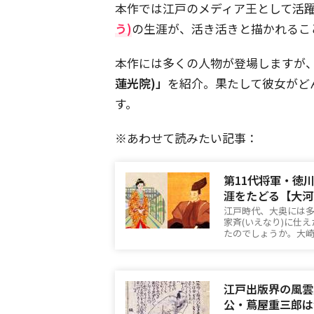
本作では江戸のメディア王として活
う)
の生涯が、活き活きと描かれるこ
本作には多くの人物が登場しますが
蓮光院)」
を紹介。果たして彼女がど
す。
※あわせて読みたい記事：
第11代将軍・徳
涯をたどる【大河
江戸時代、大奥には多
家斉(いえなり)に仕
たのでしょうか。大
江戸出版界の風雲
公・蔦屋重三郎は