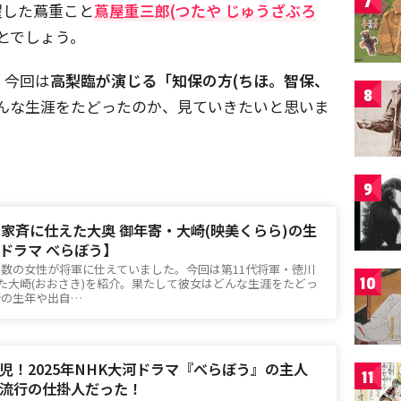
7
躍した蔦重こと
蔦屋重三郎(つたや じゅうざぶろ
とでしょう。
、今回は
高梨臨が演じる「知保の方(ちほ。智保、
8
んな生涯をたどったのか、見ていきたいと思いま
9
川家斉に仕えた大奥 御年寄・大崎(映美くらら)の生
ドラマ べらぼう】
数の女性が将軍に仕えていました。今回は第11代将軍・徳川
10
えた大崎(おおさき)を紹介。果たして彼女はどんな生涯をたどっ
崎の生年や出自…
児！2025年NHK大河ドラマ『べらぼう』の主人
11
流行の仕掛人だった！