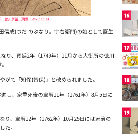
16
・徳川家基（画像：Wikipedia）
、津田信成(つだ のぶなり。宇右衛門)の娘として誕生
17
なり、寛延2年（1749年）11月から大御所の徳川
す。
、やがて「知保(智保)」と改められました。
18
へ昇進し、家重死後の宝暦11年（1761年）8月5日に
19
なり、宝暦12年（1762年）10月25日には家治の
ました。