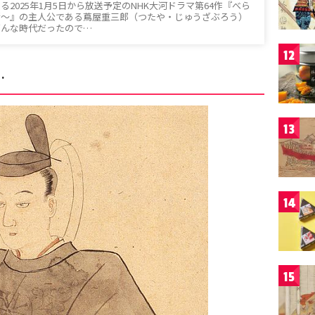
2025年1月5日から放送予定のNHK大河ドラマ第64作『べら
噺〜』の主人公である蔦屋重三郎（つたや・じゅうざぶろう）
どんな時代だったので…
12
…
13
14
15