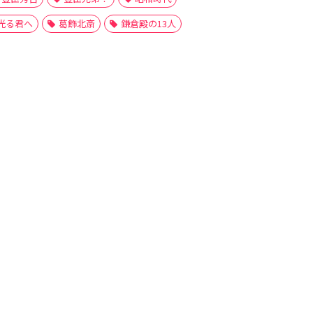
光る君へ
葛飾北斎
鎌倉殿の13人