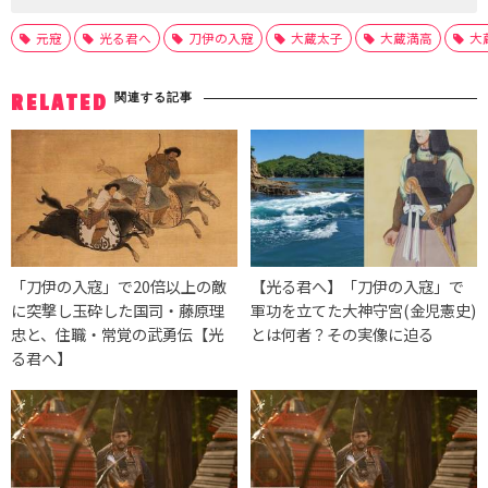
元寇
光る君へ
刀伊の入寇
大蔵太子
大蔵満高
大
関連する記事
RELATED
「刀伊の入寇」で20倍以上の敵
【光る君へ】「刀伊の入寇」で
に突撃し玉砕した国司・藤原理
軍功を立てた大神守宮(金児憲史)
忠と、住職・常覚の武勇伝【光
とは何者？その実像に迫る
る君へ】