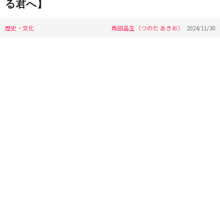
る君へ】
歴史・文化
角田晶生（つのだ あきお）
2024/11/30