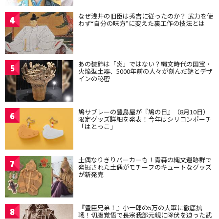
なぜ浅井の旧臣は秀吉に従ったのか？ 武力を使
4
わず“自分の味方”に変えた裏工作の技法とは
あの装飾は「炎」ではない？縄文時代の国宝・
5
火焔型土器、5000年前の人々が刻んだ謎とデザ
インの秘密
鳩サブレーの豊島屋が『鳩の日』（8月10日）
6
限定グッズ詳細を発表！今年はシリコンポーチ
「はとっこ」
土偶なりきりパーカーも！青森の縄文遺跡群で
7
発掘された土偶がモチーフのキュートなグッズ
が新発売
『豊臣兄弟！』小一郎の5万の大軍に徹底抗
8
戦！切腹覚悟で長宗我部元親に降伏を迫った武