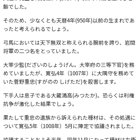
齢でした。
そのため、少なくとも天暦4年(950年)以前の生まれであ
ったと考えられるでしょう。
弓馬においては天下無双と称えられる腕前を誇り、岩間
将軍の二つ名をとっていました。
大宰少監(だざいのしょうげん。大宰府の三等下官)を務
めていましたが、寛弘4年（1007年）に大隅守を務めて
いた菅野重忠(すがのの しげただ)を殺害します。
下手人は息子である大蔵満高(みつたか)。恐らくは利権
抗争が激化した結果でしょう。
果たして重忠の遺族から訴えられた種材は、その処遇に
ついて寛弘5年（1008年）5月に陣定で協議されました。
協議することおよそ半年、同年11月になって種材は左衛