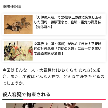
※関連記事
「刀伊の入寇」で20倍以上の敵に突撃し玉砕
した国司・藤原理忠と、住職・常覚の武勇伝
【光る君へ】
女真族（中国・満州）が攻めてきた！平安時
代の対外危機「刀伊の入寇」に武士団を率い
て藤原隆家が奮闘！
今回はそんな一人・大蔵種材(おおくらの たねき)を紹
介。果たして彼はどんな人物で、どんな生涯をたどるの
でしょうか。
殺人容疑で拘束される