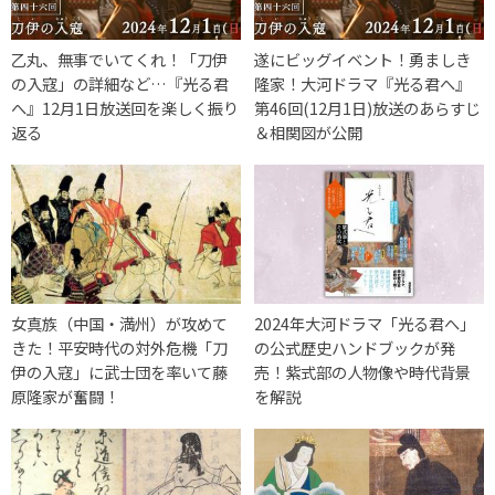
乙丸、無事でいてくれ！「刀伊
遂にビッグイベント！勇ましき
の入寇」の詳細など…『光る君
隆家！大河ドラマ『光る君へ』
へ』12月1日放送回を楽しく振り
第46回(12月1日)放送のあらすじ
返る
＆相関図が公開
女真族（中国・満州）が攻めて
2024年大河ドラマ「光る君へ」
きた！平安時代の対外危機「刀
の公式歴史ハンドブックが発
伊の入寇」に武士団を率いて藤
売！紫式部の人物像や時代背景
原隆家が奮闘！
を解説