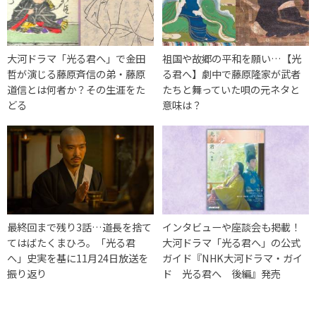
大河ドラマ「光る君へ」で金田
祖国や故郷の平和を願い…【光
哲が演じる藤原斉信の弟・藤原
る君へ】劇中で藤原隆家が武者
道信とは何者か？その生涯をた
たちと舞っていた唄の元ネタと
どる
意味は？
最終回まで残り3話…道長を捨て
インタビューや座談会も掲載！
てはばたくまひろ。「光る君
大河ドラマ「光る君へ」の公式
へ」史実を基に11月24日放送を
ガイド『NHK大河ドラマ・ガイ
振り返り
ド 光る君へ 後編』発売