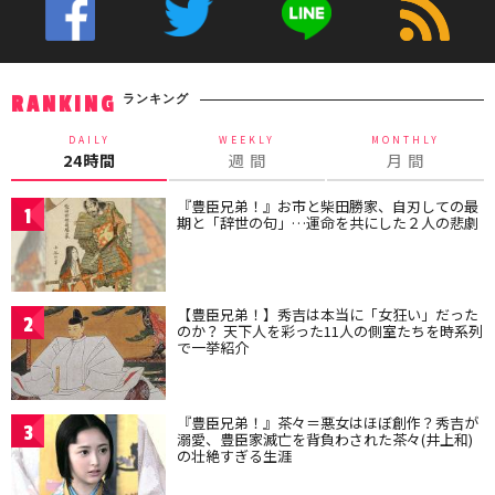
ランキング
RANKING
DAILY
WEEKLY
MONTHLY
24時間
週 間
月 間
『豊臣兄弟！』お市と柴田勝家、自刃しての最
1
期と「辞世の句」…運命を共にした２人の悲劇
【豊臣兄弟！】秀吉は本当に「女狂い」だった
2
のか？ 天下人を彩った11人の側室たちを時系列
で一挙紹介
『豊臣兄弟！』茶々＝悪女はほぼ創作？秀吉が
3
溺愛、豊臣家滅亡を背負わされた茶々(井上和)
の壮絶すぎる生涯