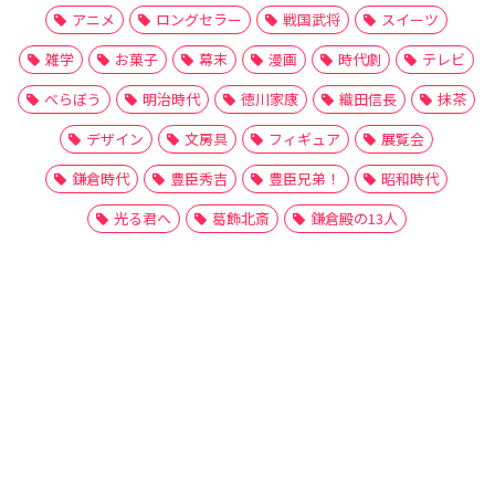
アニメ
ロングセラー
戦国武将
スイーツ
雑学
お菓子
幕末
漫画
時代劇
テレビ
べらぼう
明治時代
徳川家康
織田信長
抹茶
デザイン
文房具
フィギュア
展覧会
鎌倉時代
豊臣秀吉
豊臣兄弟！
昭和時代
光る君へ
葛飾北斎
鎌倉殿の13人