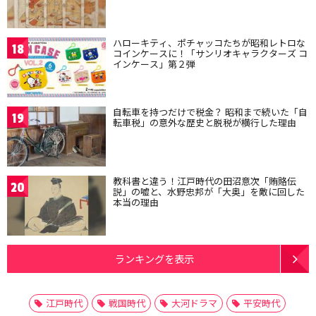
ハローキティ、ポチャッコたちが昭和レトロな
18
コインケースに！「サンリオキャラクターズ コ
インケース」第２弾
自転車を持つだけで税金？ 昭和まで続いた「自
19
転車税」の意外な歴史と脱税が横行した理由
教科書と違う！江戸時代の田沼意次「賄賂伝
20
説」の嘘と、水野忠邦が「大奥」を敵に回した
本当の理由
ランキングを表示
江戸時代
戦国時代
大河ドラマ
平安時代