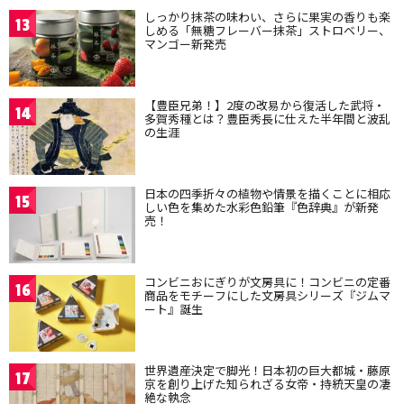
しっかり抹茶の味わい、さらに果実の香りも楽
13
しめる「無糖フレーバー抹茶」ストロベリー、
マンゴー新発売
【豊臣兄弟！】2度の改易から復活した武将・
14
多賀秀種とは？豊臣秀長に仕えた半年間と波乱
の生涯
日本の四季折々の植物や情景を描くことに相応
15
しい色を集めた水彩色鉛筆『色辞典』が新発
売！
コンビニおにぎりが文房具に！コンビニの定番
16
商品をモチーフにした文房具シリーズ『ジムマ
ート』誕生
世界遺産決定で脚光！日本初の巨大都城・藤原
17
京を創り上げた知られざる女帝・持統天皇の凄
絶な執念