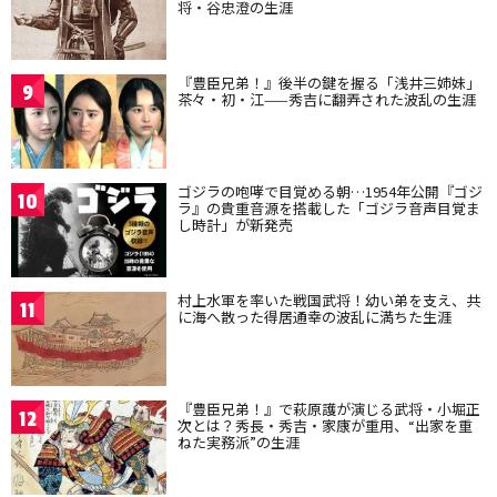
将・谷忠澄の生涯
『豊臣兄弟！』後半の鍵を握る「浅井三姉妹」
9
茶々・初・江——秀吉に翻弄された波乱の生涯
ゴジラの咆哮で目覚める朝…1954年公開『ゴジ
10
ラ』の貴重音源を搭載した「ゴジラ音声目覚ま
し時計」が新発売
村上水軍を率いた戦国武将！幼い弟を支え、共
11
に海へ散った得居通幸の波乱に満ちた生涯
『豊臣兄弟！』で萩原護が演じる武将・小堀正
12
次とは？秀長・秀吉・家康が重用、“出家を重
ねた実務派”の生涯