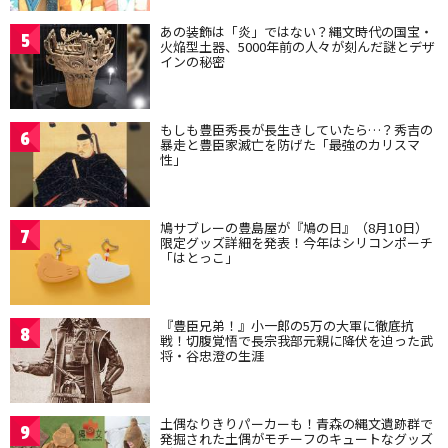
あの装飾は「炎」ではない？縄文時代の国宝・
5
火焔型土器、5000年前の人々が刻んだ謎とデザ
インの秘密
もしも豊臣秀長が長生きしていたら…？秀吉の
6
暴走と豊臣家滅亡を防げた「最強のカリスマ
性」
鳩サブレーの豊島屋が『鳩の日』（8月10日）
7
限定グッズ詳細を発表！今年はシリコンポーチ
「はとっこ」
『豊臣兄弟！』小一郎の5万の大軍に徹底抗
8
戦！切腹覚悟で長宗我部元親に降伏を迫った武
将・谷忠澄の生涯
土偶なりきりパーカーも！青森の縄文遺跡群で
9
発掘された土偶がモチーフのキュートなグッズ