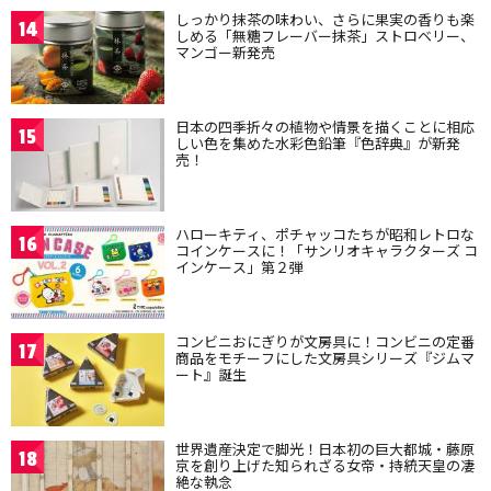
しっかり抹茶の味わい、さらに果実の香りも楽
14
しめる「無糖フレーバー抹茶」ストロベリー、
マンゴー新発売
日本の四季折々の植物や情景を描くことに相応
15
しい色を集めた水彩色鉛筆『色辞典』が新発
売！
ハローキティ、ポチャッコたちが昭和レトロな
16
コインケースに！「サンリオキャラクターズ コ
インケース」第２弾
コンビニおにぎりが文房具に！コンビニの定番
17
商品をモチーフにした文房具シリーズ『ジムマ
ート』誕生
世界遺産決定で脚光！日本初の巨大都城・藤原
18
京を創り上げた知られざる女帝・持統天皇の凄
絶な執念