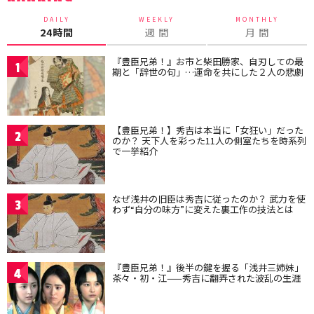
DAILY
WEEKLY
MONTHLY
24時間
週 間
月 間
『豊臣兄弟！』お市と柴田勝家、自刃しての最
1
期と「辞世の句」…運命を共にした２人の悲劇
【豊臣兄弟！】秀吉は本当に「女狂い」だった
2
のか？ 天下人を彩った11人の側室たちを時系列
で一挙紹介
なぜ浅井の旧臣は秀吉に従ったのか？ 武力を使
3
わず“自分の味方”に変えた裏工作の技法とは
『豊臣兄弟！』後半の鍵を握る「浅井三姉妹」
4
茶々・初・江——秀吉に翻弄された波乱の生涯