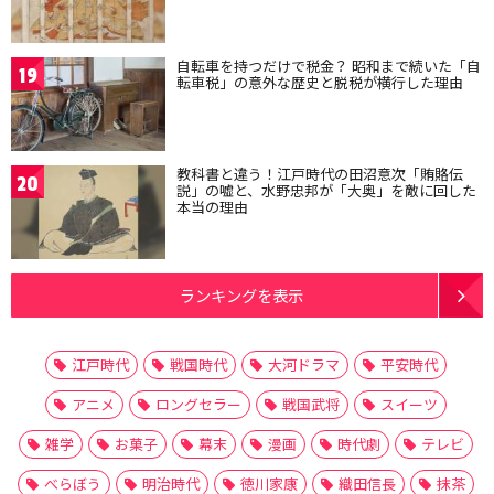
自転車を持つだけで税金？ 昭和まで続いた「自
19
転車税」の意外な歴史と脱税が横行した理由
教科書と違う！江戸時代の田沼意次「賄賂伝
20
説」の嘘と、水野忠邦が「大奥」を敵に回した
本当の理由
ランキングを表示
江戸時代
戦国時代
大河ドラマ
平安時代
アニメ
ロングセラー
戦国武将
スイーツ
雑学
お菓子
幕末
漫画
時代劇
テレビ
べらぼう
明治時代
徳川家康
織田信長
抹茶