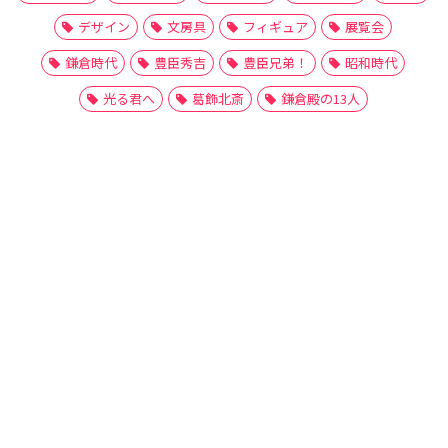
デザイン
文房具
フィギュア
展覧会
鎌倉時代
豊臣秀吉
豊臣兄弟！
昭和時代
光る君へ
葛飾北斎
鎌倉殿の13人