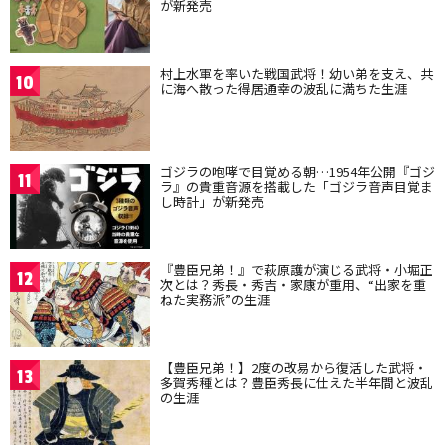
が新発売
村上水軍を率いた戦国武将！幼い弟を支え、共
10
に海へ散った得居通幸の波乱に満ちた生涯
ゴジラの咆哮で目覚める朝…1954年公開『ゴジ
11
ラ』の貴重音源を搭載した「ゴジラ音声目覚ま
し時計」が新発売
『豊臣兄弟！』で萩原護が演じる武将・小堀正
12
次とは？秀長・秀吉・家康が重用、“出家を重
ねた実務派”の生涯
【豊臣兄弟！】2度の改易から復活した武将・
13
多賀秀種とは？豊臣秀長に仕えた半年間と波乱
の生涯