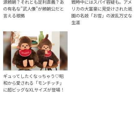
源頼朝？それとも足利直義？あ
戦時中にはスパイ容疑も。アメ
の有名な”武人像”が頼朝公だと
リカの大富豪に見受けされた祇
言える根拠
園の名妓「お雪」の波乱万丈な
生涯
ギュってしたくなっちゃう♡昭
和から愛される「モンチッチ」
に超ビッグなXLサイズが登場！