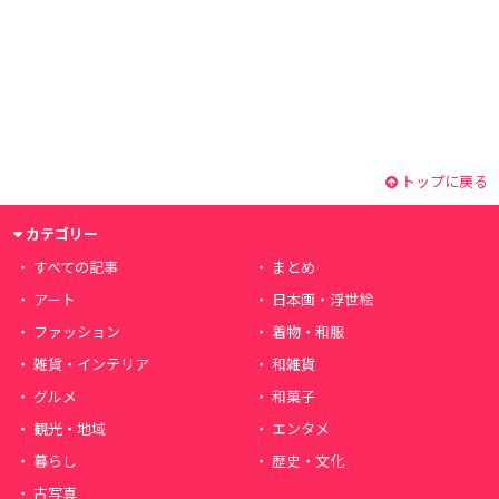
トップに戻る
カテゴリー
すべての記事
まとめ
アート
日本画・浮世絵
ファッション
着物・和服
雑貨・インテリア
和雑貨
グルメ
和菓子
観光・地域
エンタメ
暮らし
歴史・文化
古写真