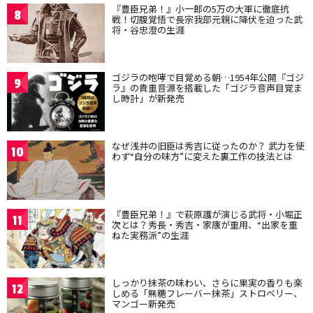
『豊臣兄弟！』小一郎の5万の大軍に徹底抗
8
戦！切腹覚悟で長宗我部元親に降伏を迫った武
将・谷忠澄の生涯
ゴジラの咆哮で目覚める朝…1954年公開『ゴジ
9
ラ』の貴重音源を搭載した「ゴジラ音声目覚ま
し時計」が新発売
なぜ浅井の旧臣は秀吉に従ったのか？ 武力を使
10
わず“自分の味方”に変えた裏工作の技法とは
『豊臣兄弟！』で萩原護が演じる武将・小堀正
11
次とは？秀長・秀吉・家康が重用、“出家を重
ねた実務派”の生涯
しっかり抹茶の味わい、さらに果実の香りも楽
12
しめる「無糖フレーバー抹茶」ストロベリー、
マンゴー新発売