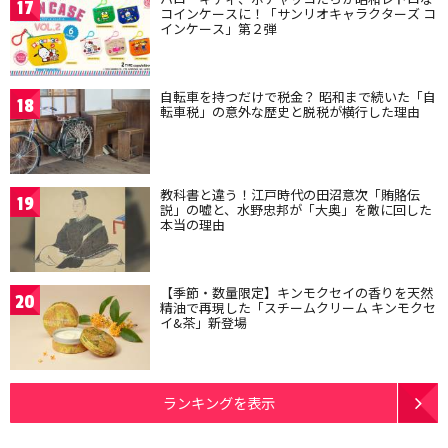
17
コインケースに！「サンリオキャラクターズ コ
インケース」第２弾
自転車を持つだけで税金？ 昭和まで続いた「自
18
転車税」の意外な歴史と脱税が横行した理由
教科書と違う！江戸時代の田沼意次「賄賂伝
19
説」の嘘と、水野忠邦が「大奥」を敵に回した
本当の理由
【季節・数量限定】キンモクセイの香りを天然
20
精油で再現した「スチームクリーム キンモクセ
イ&茶」新登場
ランキングを表示