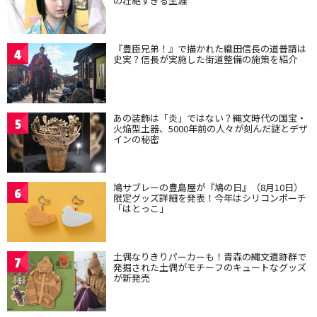
の壮絶すぎる生涯
『豊臣兄弟！』で描かれた織田信長の道普請は
4
史実？信長が実施した街道整備の施策を紹介
あの装飾は「炎」ではない？縄文時代の国宝・
5
火焔型土器、5000年前の人々が刻んだ謎とデザ
インの秘密
鳩サブレーの豊島屋が『鳩の日』（8月10日）
6
限定グッズ詳細を発表！今年はシリコンポーチ
「はとっこ」
土偶なりきりパーカーも！青森の縄文遺跡群で
7
発掘された土偶がモチーフのキュートなグッズ
が新発売