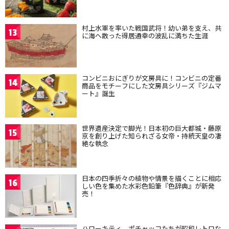
村上水軍を率いた戦国武将！幼い弟を支え、共
13
に海へ散った得居通幸の波乱に満ちた生涯
コンビニおにぎりが文房具に！コンビニの定番
14
商品をモチーフにした文房具シリーズ『ジムマ
ート』誕生
世界遺産決定で脚光！日本初の巨大都城・藤原
15
京を創り上げた知られざる女帝・持統天皇の凄
絶な執念
日本の四季折々の植物や情景を描くことに相応
16
しい色を集めた水彩色鉛筆『色辞典』が新発
売！
ハローキティ、ポチャッコたちが昭和レトロな