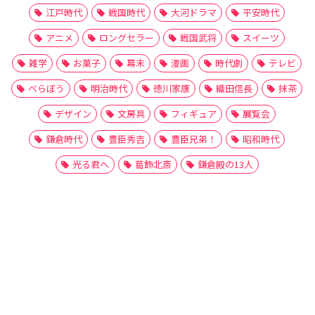
江戸時代
戦国時代
大河ドラマ
平安時代
アニメ
ロングセラー
戦国武将
スイーツ
雑学
お菓子
幕末
漫画
時代劇
テレビ
べらぼう
明治時代
徳川家康
織田信長
抹茶
デザイン
文房具
フィギュア
展覧会
鎌倉時代
豊臣秀吉
豊臣兄弟！
昭和時代
光る君へ
葛飾北斎
鎌倉殿の13人