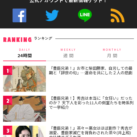
公式アカウントで最新情報ゲット！
ランキング
RANKING
DAILY
WEEKLY
MONTHLY
24時間
週 間
月 間
『豊臣兄弟！』お市と柴田勝家、自刃しての最
1
期と「辞世の句」…運命を共にした２人の悲劇
【豊臣兄弟！】秀吉は本当に「女狂い」だった
2
のか？ 天下人を彩った11人の側室たちを時系列
で一挙紹介
『豊臣兄弟！』茶々＝悪女はほぼ創作？秀吉が
3
溺愛、豊臣家滅亡を背負わされた茶々(井上和)