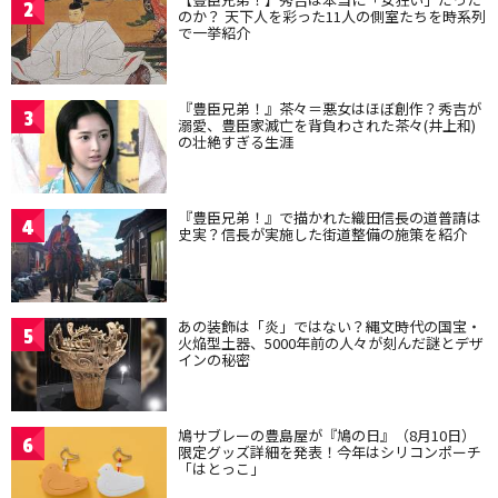
2
のか？ 天下人を彩った11人の側室たちを時系列
で一挙紹介
『豊臣兄弟！』茶々＝悪女はほぼ創作？秀吉が
3
溺愛、豊臣家滅亡を背負わされた茶々(井上和)
の壮絶すぎる生涯
『豊臣兄弟！』で描かれた織田信長の道普請は
4
史実？信長が実施した街道整備の施策を紹介
あの装飾は「炎」ではない？縄文時代の国宝・
5
火焔型土器、5000年前の人々が刻んだ謎とデザ
インの秘密
鳩サブレーの豊島屋が『鳩の日』（8月10日）
6
限定グッズ詳細を発表！今年はシリコンポーチ
「はとっこ」