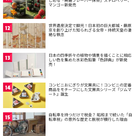
しめる「無糖フレーバー抹茶」ストロベリー、
マンゴー新発売
世界遺産決定で脚光！日本初の巨大都城・藤原
12
京を創り上げた知られざる女帝・持統天皇の凄
絶な執念
日本の四季折々の植物や情景を描くことに相応
13
しい色を集めた水彩色鉛筆『色辞典』が新発
売！
コンビニおにぎりが文房具に！コンビニの定番
14
商品をモチーフにした文房具シリーズ『ジムマ
ート』誕生
自転車を持つだけで税金？ 昭和まで続いた「自
15
転車税」の意外な歴史と脱税が横行した理由