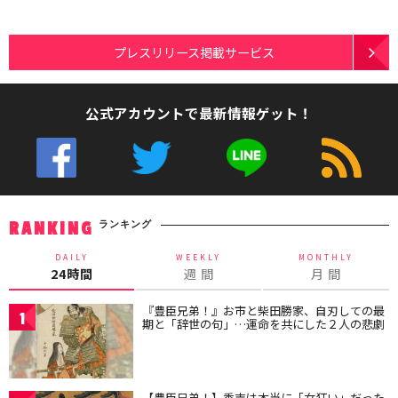
プレスリリース掲載サービス
公式アカウントで最新情報ゲット！
ランキング
RANKING
DAILY
WEEKLY
MONTHLY
24時間
週 間
月 間
『豊臣兄弟！』お市と柴田勝家、自刃しての最
1
期と「辞世の句」…運命を共にした２人の悲劇
【豊臣兄弟！】秀吉は本当に「女狂い」だった