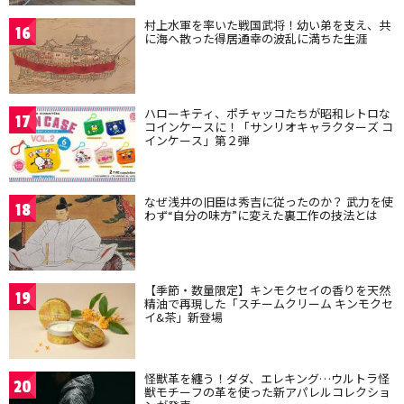
村上水軍を率いた戦国武将！幼い弟を支え、共
16
に海へ散った得居通幸の波乱に満ちた生涯
ハローキティ、ポチャッコたちが昭和レトロな
17
コインケースに！「サンリオキャラクターズ コ
インケース」第２弾
なぜ浅井の旧臣は秀吉に従ったのか？ 武力を使
18
わず“自分の味方”に変えた裏工作の技法とは
【季節・数量限定】キンモクセイの香りを天然
19
精油で再現した「スチームクリーム キンモクセ
イ&茶」新登場
怪獣革を纏う！ダダ、エレキング…ウルトラ怪
20
獣モチーフの革を使った新アパレルコレクショ