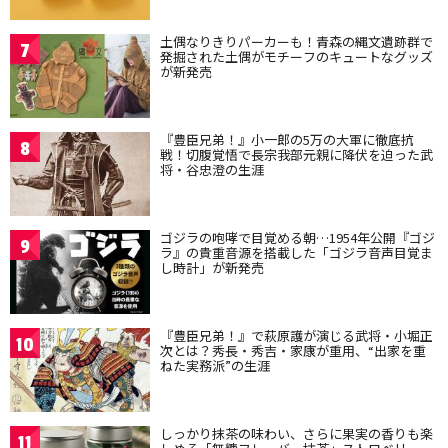
土偶なりきりパーカーも！青森の縄文遺跡群で
7
発掘された土偶がモチーフのキュートなグッズ
が新発売
『豊臣兄弟！』小一郎の5万の大軍に徹底抗
8
戦！切腹覚悟で長宗我部元親に降伏を迫った武
将・谷忠澄の生涯
ゴジラの咆哮で目覚める朝…1954年公開『ゴジ
9
ラ』の貴重音源を搭載した「ゴジラ音声目覚ま
し時計」が新発売
『豊臣兄弟！』で萩原護が演じる武将・小堀正
10
次とは？秀長・秀吉・家康が重用、“出家を重
ねた実務派”の生涯
しっかり抹茶の味わい、さらに果実の香りも楽
11