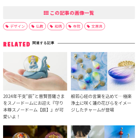
この記事の画像一覧
デザイン
仏教
和柄
寺院
文房具
関連する記事
RELATED
2024年干支“辰”と普賢菩薩さま
般若心経の言葉を込めて…極楽
をスノードームにお迎え『守り
浄土に咲く蓮の花びらをイメー
本尊スノードーム【辰】』が可
ジしたチャームが登場
愛いよ！