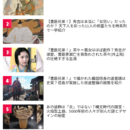
【豊臣兄弟！】秀吉は本当に「女狂い」だった
2
のか？ 天下人を彩った11人の側室たちを時系列
で一挙紹介
『豊臣兄弟！』茶々＝悪女はほぼ創作？秀吉が
3
溺愛、豊臣家滅亡を背負わされた茶々(井上和)
の壮絶すぎる生涯
『豊臣兄弟！』で描かれた織田信長の道普請は
4
史実？信長が実施した街道整備の施策を紹介
あの装飾は「炎」ではない？縄文時代の国宝・
5
火焔型土器、5000年前の人々が刻んだ謎とデザ
インの秘密