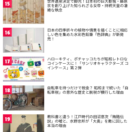
世界遺産決定で脚光！日本初の巨大都城・藤原
15
京を創り上げた知られざる女帝・持統天皇の凄
絶な執念
日本の四季折々の植物や情景を描くことに相応
16
しい色を集めた水彩色鉛筆『色辞典』が新発
売！
ハローキティ、ポチャッコたちが昭和レトロな
17
コインケースに！「サンリオキャラクターズ コ
インケース」第２弾
自転車を持つだけで税金？ 昭和まで続いた「自
18
転車税」の意外な歴史と脱税が横行した理由
教科書と違う！江戸時代の田沼意次「賄賂伝
19
説」の嘘と、水野忠邦が「大奥」を敵に回した
本当の理由