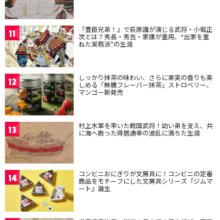
『豊臣兄弟！』で萩原護が演じる武将・小堀正
11
次とは？秀長・秀吉・家康が重用、“出家を重
ねた実務派”の生涯
しっかり抹茶の味わい、さらに果実の香りも楽
12
しめる「無糖フレーバー抹茶」ストロベリー、
マンゴー新発売
村上水軍を率いた戦国武将！幼い弟を支え、共
13
に海へ散った得居通幸の波乱に満ちた生涯
コンビニおにぎりが文房具に！コンビニの定番
14
商品をモチーフにした文房具シリーズ『ジムマ
ート』誕生