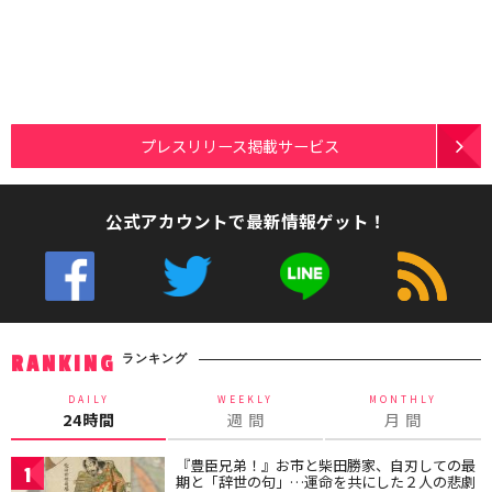
プレスリリース掲載サービス
公式アカウントで最新情報ゲット！
ランキング
RANKING
DAILY
WEEKLY
MONTHLY
24時間
週 間
月 間
『豊臣兄弟！』お市と柴田勝家、自刃しての最
1
期と「辞世の句」…運命を共にした２人の悲劇