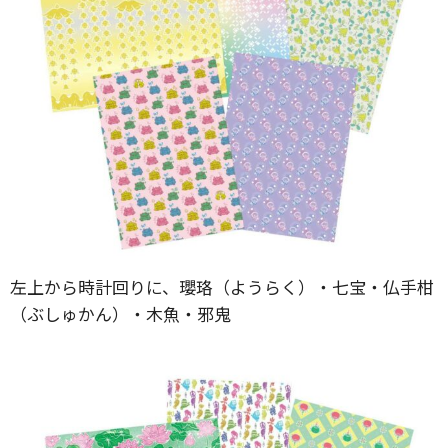
左上から時計回りに、瓔珞（ようらく）・七宝・仏手柑
（ぶしゅかん）・木魚・邪鬼