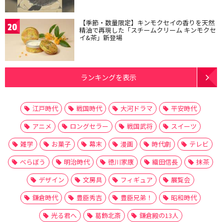
【季節・数量限定】キンモクセイの香りを天然
20
精油で再現した「スチームクリーム キンモクセ
イ&茶」新登場
ランキングを表示
江戸時代
戦国時代
大河ドラマ
平安時代
アニメ
ロングセラー
戦国武将
スイーツ
雑学
お菓子
幕末
漫画
時代劇
テレビ
べらぼう
明治時代
徳川家康
織田信長
抹茶
デザイン
文房具
フィギュア
展覧会
鎌倉時代
豊臣秀吉
豊臣兄弟！
昭和時代
光る君へ
葛飾北斎
鎌倉殿の13人