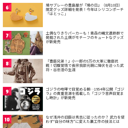
鳩サブレーの豊島屋が『鳩の日』（8月10日）
6
限定グッズ詳細を発表！今年はシリコンポーチ
「はとっこ」
土偶なりきりパーカーも！青森の縄文遺跡群で
7
発掘された土偶がモチーフのキュートなグッズ
が新発売
『豊臣兄弟！』小一郎の5万の大軍に徹底抗
8
戦！切腹覚悟で長宗我部元親に降伏を迫った武
将・谷忠澄の生涯
ゴジラの咆哮で目覚める朝…1954年公開『ゴジ
9
ラ』の貴重音源を搭載した「ゴジラ音声目覚ま
し時計」が新発売
なぜ浅井の旧臣は秀吉に従ったのか？ 武力を使
10
わず“自分の味方”に変えた裏工作の技法とは