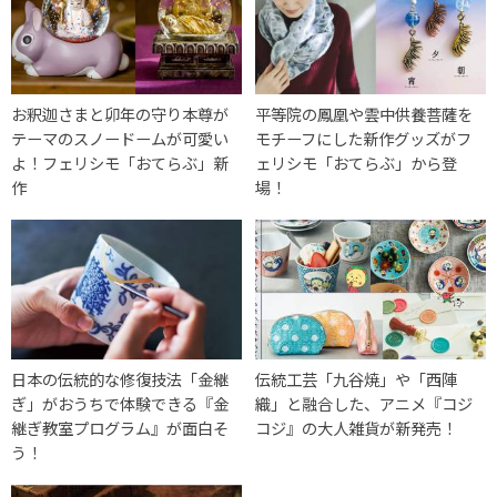
お釈迦さまと卯年の守り本尊が
平等院の鳳凰や雲中供養菩薩を
テーマのスノードームが可愛い
モチーフにした新作グッズがフ
よ！フェリシモ「おてらぶ」新
ェリシモ「おてらぶ」から登
作
場！
日本の伝統的な修復技法「金継
伝統工芸「九谷焼」や「西陣
ぎ」がおうちで体験できる『金
織」と融合した、アニメ『コジ
継ぎ教室プログラム』が面白そ
コジ』の大人雑貨が新発売！
う！