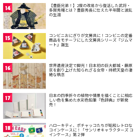
【豊臣兄弟！】2度の改易から復活した武将・
14
多賀秀種とは？豊臣秀長に仕えた半年間と波乱
の生涯
コンビニおにぎりが文房具に！コンビニの定番
15
商品をモチーフにした文房具シリーズ『ジムマ
ート』誕生
世界遺産決定で脚光！日本初の巨大都城・藤原
16
京を創り上げた知られざる女帝・持統天皇の凄
絶な執念
日本の四季折々の植物や情景を描くことに相応
17
しい色を集めた水彩色鉛筆『色辞典』が新発
売！
ハローキティ、ポチャッコたちが昭和レトロな
18
コインケースに！「サンリオキャラクターズ コ
インケース」第２弾