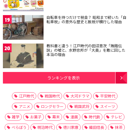
自転車を持つだけで税金？ 昭和まで続いた「自
19
転車税」の意外な歴史と脱税が横行した理由
教科書と違う！江戸時代の田沼意次「賄賂伝
20
説」の嘘と、水野忠邦が「大奥」を敵に回した
本当の理由
ランキングを表示
江戸時代
戦国時代
大河ドラマ
平安時代
アニメ
ロングセラー
戦国武将
スイーツ
雑学
お菓子
幕末
漫画
時代劇
テレビ
べらぼう
明治時代
徳川家康
織田信長
抹茶