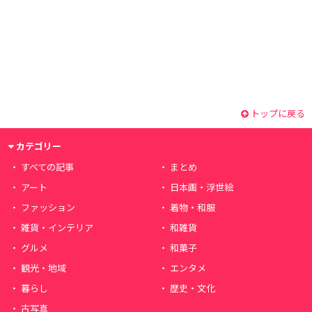
トップに戻る
カテゴリー
すべての記事
まとめ
アート
日本画・浮世絵
ファッション
着物・和服
雑貨・インテリア
和雑貨
グルメ
和菓子
観光・地域
エンタメ
暮らし
歴史・文化
古写真