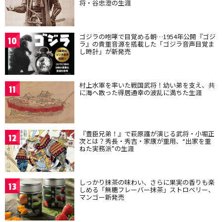
将・谷忠澄の生涯
ゴジラの咆哮で目覚める朝…1954年公開『ゴジ
10
ラ』の貴重音源を搭載した「ゴジラ音声目覚ま
し時計」が新発売
村上水軍を率いた戦国武将！幼い弟を支え、共
11
に海へ散った得居通幸の波乱に満ちた生涯
『豊臣兄弟！』で萩原護が演じる武将・小堀正
12
次とは？秀長・秀吉・家康が重用、“出家を重
ねた実務派”の生涯
しっかり抹茶の味わい、さらに果実の香りも楽
13
しめる「無糖フレーバー抹茶」ストロベリー、
マンゴー新発売