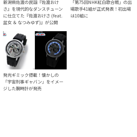
新潟県佐渡の民謡『佐渡おけ
「第75回NHK紅白歌合戦」の出
さ』を現代的なダンスチューン
場歌手41組が正式発表！初出場
に仕立てた『佐渡おけさ (feat.
は10組に
盆女 ＆ なつみゆず)』が公開
発光ギミック搭載！懐かしの
「宇宙刑事ギャバン」をイメー
ジした腕時計が発売