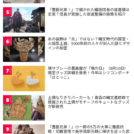
『豊臣兄弟！』で描かれた織田信長の道普請は
5
史実？信長が実施した街道整備の施策を紹介
あの装飾は「炎」ではない？縄文時代の国宝・
6
火焔型土器、5000年前の人々が刻んだ謎とデザ
インの秘密
鳩サブレーの豊島屋が『鳩の日』（8月10日）
7
限定グッズ詳細を発表！今年はシリコンポーチ
「はとっこ」
土偶なりきりパーカーも！青森の縄文遺跡群で
8
発掘された土偶がモチーフのキュートなグッズ
が新発売
『豊臣兄弟！』小一郎の5万の大軍に徹底抗
9
戦！切腹覚悟で長宗我部元親に降伏を迫った武