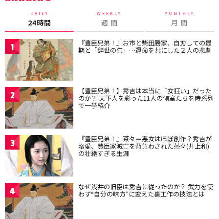
DAILY
WEEKLY
MONTHLY
24時間
週 間
月 間
『豊臣兄弟！』お市と柴田勝家、自刃しての最
1
期と「辞世の句」…運命を共にした２人の悲劇
【豊臣兄弟！】秀吉は本当に「女狂い」だった
2
のか？ 天下人を彩った11人の側室たちを時系列
で一挙紹介
『豊臣兄弟！』茶々＝悪女はほぼ創作？秀吉が
3
溺愛、豊臣家滅亡を背負わされた茶々(井上和)
の壮絶すぎる生涯
なぜ浅井の旧臣は秀吉に従ったのか？ 武力を使
4
わず“自分の味方”に変えた裏工作の技法とは