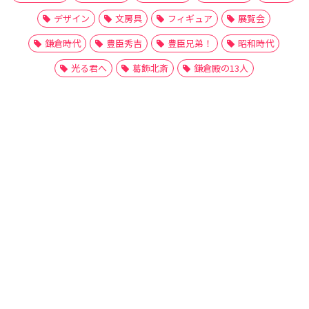
デザイン
文房具
フィギュア
展覧会
鎌倉時代
豊臣秀吉
豊臣兄弟！
昭和時代
光る君へ
葛飾北斎
鎌倉殿の13人