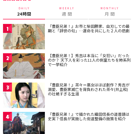
DAILY
WEEKLY
MONTHLY
24時間
週 間
月 間
『豊臣兄弟！』お市と柴田勝家、自刃しての最
1
期と「辞世の句」…運命を共にした２人の悲劇
【豊臣兄弟！】秀吉は本当に「女狂い」だった
2
のか？ 天下人を彩った11人の側室たちを時系列
で一挙紹介
『豊臣兄弟！』茶々＝悪女はほぼ創作？秀吉が
3
溺愛、豊臣家滅亡を背負わされた茶々(井上和)
の壮絶すぎる生涯
『豊臣兄弟！』で描かれた織田信長の道普請は
4
史実？信長が実施した街道整備の施策を紹介