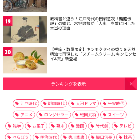
教科書と違う！江戸時代の田沼意次「賄賂伝
19
説」の嘘と、水野忠邦が「大奥」を敵に回した
本当の理由
【季節・数量限定】キンモクセイの香りを天然
20
精油で再現した「スチームクリーム キンモクセ
イ&茶」新登場
ランキングを表示
江戸時代
戦国時代
大河ドラマ
平安時代
アニメ
ロングセラー
戦国武将
スイーツ
雑学
お菓子
幕末
漫画
時代劇
テレビ
べらぼう
明治時代
徳川家康
織田信長
抹茶