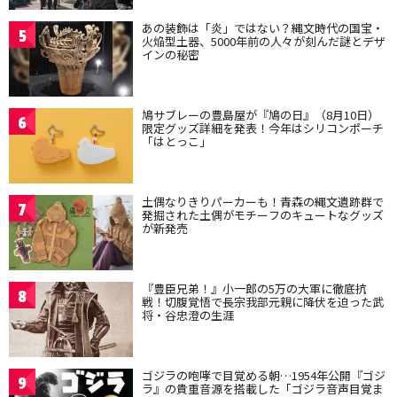
あの装飾は「炎」ではない？縄文時代の国宝・
5
火焔型土器、5000年前の人々が刻んだ謎とデザ
インの秘密
鳩サブレーの豊島屋が『鳩の日』（8月10日）
6
限定グッズ詳細を発表！今年はシリコンポーチ
「はとっこ」
土偶なりきりパーカーも！青森の縄文遺跡群で
7
発掘された土偶がモチーフのキュートなグッズ
が新発売
『豊臣兄弟！』小一郎の5万の大軍に徹底抗
8
戦！切腹覚悟で長宗我部元親に降伏を迫った武
将・谷忠澄の生涯
ゴジラの咆哮で目覚める朝…1954年公開『ゴジ
9
ラ』の貴重音源を搭載した「ゴジラ音声目覚ま