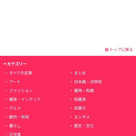
トップに戻る
カテゴリー
すべての記事
まとめ
アート
日本画・浮世絵
ファッション
着物・和服
雑貨・インテリア
和雑貨
グルメ
和菓子
観光・地域
エンタメ
暮らし
歴史・文化
古写真