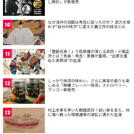
し時計」が新発売
なぜ浅井の旧臣は秀吉に従ったのか？ 武力を使
10
わず“自分の味方”に変えた裏工作の技法とは
『豊臣兄弟！』で萩原護が演じる武将・小堀正
11
次とは？秀長・秀吉・家康が重用、“出家を重
ねた実務派”の生涯
しっかり抹茶の味わい、さらに果実の香りも楽
12
しめる「無糖フレーバー抹茶」ストロベリー、
マンゴー新発売
村上水軍を率いた戦国武将！幼い弟を支え、共
13
に海へ散った得居通幸の波乱に満ちた生涯