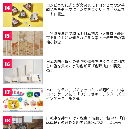
コンビニおにぎりが文房具に！コンビニの定番
14
商品をモチーフにした文房具シリーズ『ジムマ
ート』誕生
世界遺産決定で脚光！日本初の巨大都城・藤原
15
京を創り上げた知られざる女帝・持統天皇の凄
絶な執念
日本の四季折々の植物や情景を描くことに相応
16
しい色を集めた水彩色鉛筆『色辞典』が新発
売！
ハローキティ、ポチャッコたちが昭和レトロな
17
コインケースに！「サンリオキャラクターズ コ
インケース」第２弾
自転車を持つだけで税金？ 昭和まで続いた「自
18
転車税」の意外な歴史と脱税が横行した理由