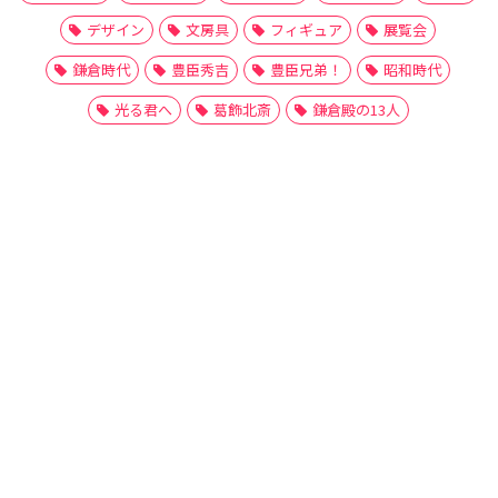
デザイン
文房具
フィギュア
展覧会
鎌倉時代
豊臣秀吉
豊臣兄弟！
昭和時代
光る君へ
葛飾北斎
鎌倉殿の13人