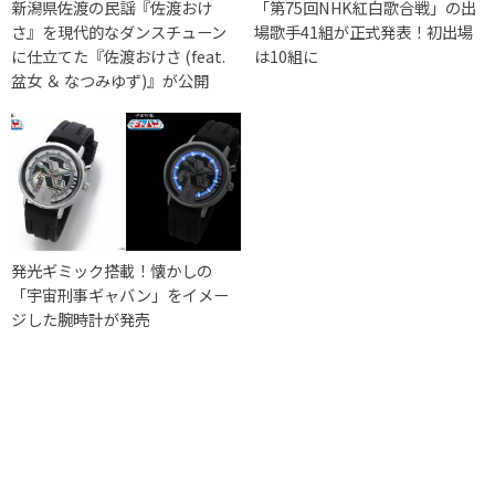
新潟県佐渡の民謡『佐渡おけ
「第75回NHK紅白歌合戦」の出
さ』を現代的なダンスチューン
場歌手41組が正式発表！初出場
に仕立てた『佐渡おけさ (feat.
は10組に
盆女 ＆ なつみゆず)』が公開
発光ギミック搭載！懐かしの
「宇宙刑事ギャバン」をイメー
ジした腕時計が発売