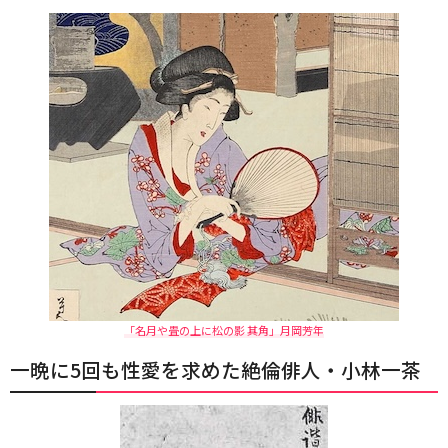
「名月や畳の上に松の影 其角」月岡芳年
一晩に5回も性愛を求めた絶倫俳人・小林一茶