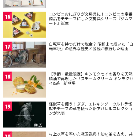
コンビニおにぎりが文房具に！コンビニの定番
16
商品をモチーフにした文房具シリーズ『ジムマ
ート』誕生
自転車を持つだけで税金？ 昭和まで続いた「自
17
転車税」の意外な歴史と脱税が横行した理由
【季節・数量限定】キンモクセイの香りを天然
18
精油で再現した「スチームクリーム キンモクセ
イ&茶」新登場
怪獣革を纏う！ダダ、エレキング…ウルトラ怪
19
獣モチーフの革を使った新アパレルコレクショ
ンが発表
村上水軍を率いた戦国武将！幼い弟を支え、共
20