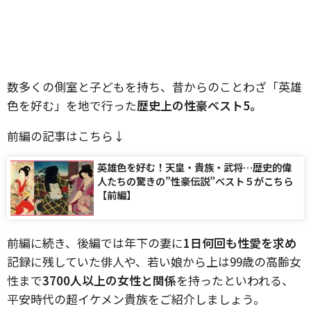
数多くの側室と子どもを持ち、昔からのことわざ「英雄
色を好む」を地で行った
歴史上の性豪ベスト5。
前編の記事はこちら↓
英雄色を好む！天皇・貴族・武将…歴史的偉
人たちの驚きの”性豪伝説”べスト５がこちら
【前編】
前編に続き、後編では年下の妻に
1日何回も性愛を求め
記録に残していた俳人や、若い娘から上は99歳の高齢女
性まで
3700人以上の女性と関係
を持ったといわれる、
平安時代の超イケメン貴族をご紹介しましょう。