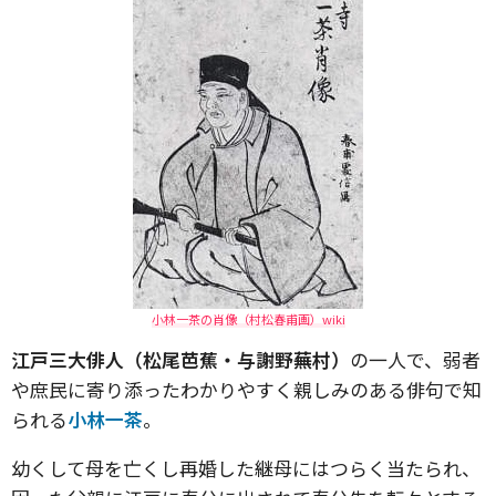
小林一茶の肖像（村松春甫画）wiki
江戸三大俳人（松尾芭蕉・与謝野蕪村）
の一人で、弱者
や庶民に寄り添ったわかりやすく親しみのある俳句で知
られる
小林一茶
。
幼くして母を亡くし再婚した継母にはつらく当たられ、