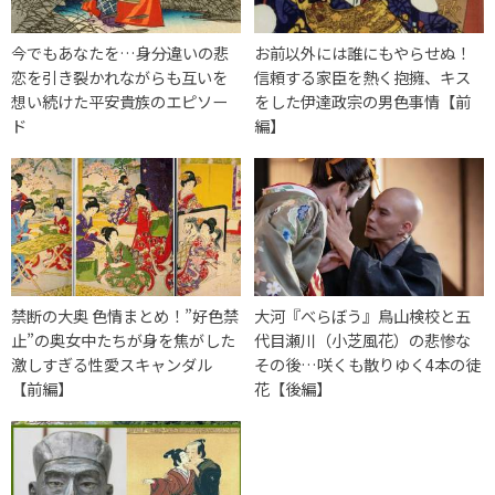
今でもあなたを…身分違いの悲
お前以外には誰にもやらせぬ！
恋を引き裂かれながらも互いを
信頼する家臣を熱く抱擁、キス
想い続けた平安貴族のエピソー
をした伊達政宗の男色事情【前
ド
編】
禁断の大奥 色情まとめ！”好色禁
大河『べらぼう』鳥山検校と五
止”の奥女中たちが身を焦がした
代目瀬川（小芝風花）の悲惨な
激しすぎる性愛スキャンダル
その後…咲くも散りゆく4本の徒
【前編】
花【後編】