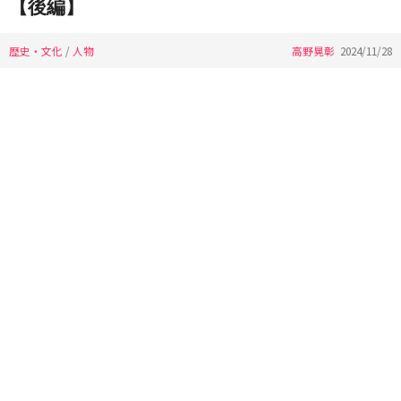
【後編】
歴史・文化
/
人物
高野晃彰
2024/11/28