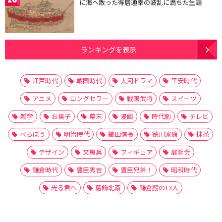
に海へ散った得居通幸の波乱に満ちた生涯
ランキングを表示
江戸時代
戦国時代
大河ドラマ
平安時代
アニメ
ロングセラー
戦国武将
スイーツ
雑学
お菓子
幕末
漫画
時代劇
テレビ
べらぼう
明治時代
織田信長
徳川家康
抹茶
デザイン
文房具
フィギュア
展覧会
鎌倉時代
豊臣秀吉
豊臣兄弟！
昭和時代
光る君へ
葛飾北斎
鎌倉殿の13人