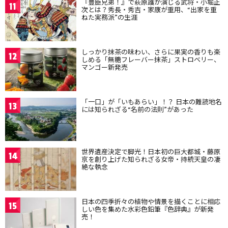
『豊臣兄弟！』で萩原護が演じる武将・小堀正
11
次とは？秀長・秀吉・家康が重用、“出家を重
ねた実務派”の生涯
しっかり抹茶の味わい、さらに果実の香りも楽
12
しめる「無糖フレーバー抹茶」ストロベリー、
マンゴー新発売
「一口」が「いもあらい」！？ 日本の難読地名
13
には知られざる“名前の法則”があった
世界遺産決定で脚光！日本初の巨大都城・藤原
14
京を創り上げた知られざる女帝・持統天皇の凄
絶な執念
日本の四季折々の植物や情景を描くことに相応
15
しい色を集めた水彩色鉛筆『色辞典』が新発
売！