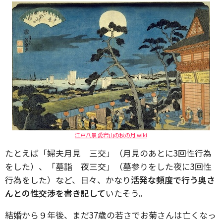
江戸八景 愛宕山の秋の月 wiki
たとえば「婦夫月見 三交」（月見のあとに3回性行為
をした）、「墓詣 夜三交」（墓参りをした夜に3回性
行為をした）など、日々、かなり
活発な頻度で行う奥さ
んとの性交渉を書き記して
いたそう。
結婚から９年後、まだ37歳の若さでお菊さんは亡くなっ