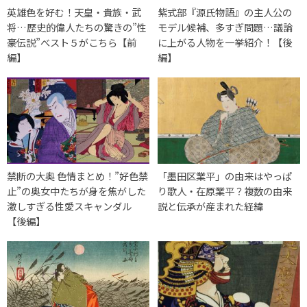
英雄色を好む！天皇・貴族・武
紫式部『源氏物語』の主人公の
将…歴史的偉人たちの驚きの”性
モデル候補、多すぎ問題…議論
豪伝説”べスト５がこちら【前
に上がる人物を一挙紹介！【後
編】
編】
禁断の大奥 色情まとめ！”好色禁
「墨田区業平」の由来はやっぱ
止”の奥女中たちが身を焦がした
り歌人・在原業平？複数の由来
激しすぎる性愛スキャンダル
説と伝承が産まれた経緯
【後編】