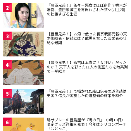
『豊臣兄弟！』茶々＝悪女はほぼ創作？秀吉が
2
溺愛、豊臣家滅亡を背負わされた茶々(井上和)
の壮絶すぎる生涯
【豊臣兄弟！】22歳で散った長宗我部元親の天
3
才後継者・信親とは？武勇を奮った若武者の壮
絶な最期
【豊臣兄弟！】秀吉は本当に「女狂い」だった
4
のか？ 天下人を彩った11人の側室たちを時系列
で一挙紹介
『豊臣兄弟！』で描かれた織田信長の道普請は
5
史実？信長が実施した街道整備の施策を紹介
鳩サブレーの豊島屋が『鳩の日』（8月10日）
6
限定グッズ詳細を発表！今年はシリコンポーチ
「はとっこ」