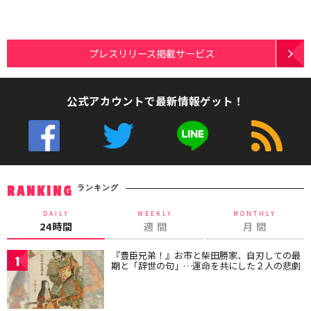
プレスリリース掲載サービス
公式アカウントで最新情報ゲット！
ランキング
RANKING
DAILY
WEEKLY
MONTHLY
24時間
週 間
月 間
『豊臣兄弟！』お市と柴田勝家、自刃しての最
1
期と「辞世の句」…運命を共にした２人の悲劇