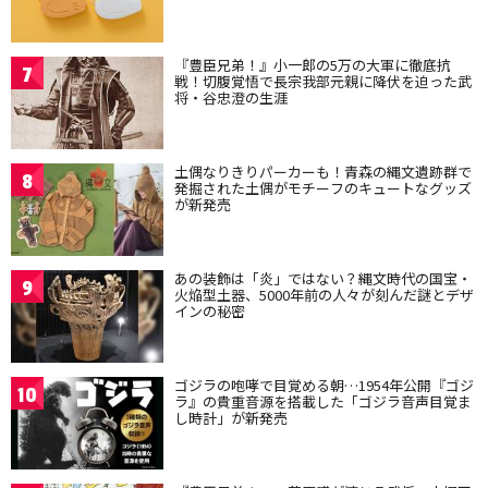
『豊臣兄弟！』小一郎の5万の大軍に徹底抗
7
戦！切腹覚悟で長宗我部元親に降伏を迫った武
将・谷忠澄の生涯
土偶なりきりパーカーも！青森の縄文遺跡群で
8
発掘された土偶がモチーフのキュートなグッズ
が新発売
あの装飾は「炎」ではない？縄文時代の国宝・
9
火焔型土器、5000年前の人々が刻んだ謎とデザ
インの秘密
ゴジラの咆哮で目覚める朝…1954年公開『ゴジ
10
ラ』の貴重音源を搭載した「ゴジラ音声目覚ま
し時計」が新発売