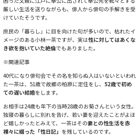
困った父親に江戸に奉公に出されて奉公先を転々とする
厳しい生活を送りながらも、俳人から俳句の手解きを受
けていたそうです。
庶民の「暮らし」に目を向けた句が多いので、枯れたイ
メージのある小林一茶ですが、実は
性に対してはあくな
き欲を抱いていた絶倫
でもありました。
※関連記事
40代になり俳句会でその名を知らぬ人はいないといわれ
た一茶は、51歳で故郷の柏原に定住をし、
52歳で初め
ての遅い結婚
をします。
お相手は24歳も年下の当時28歳のお菊さんという女性。
独寝の暮らしに別れを告げ、若い妻を迎えたことがよほ
ど嬉しかったとみえて、一茶はその
妻との性生活を赤
裸々に綴った「性日記」
を残しているのです。