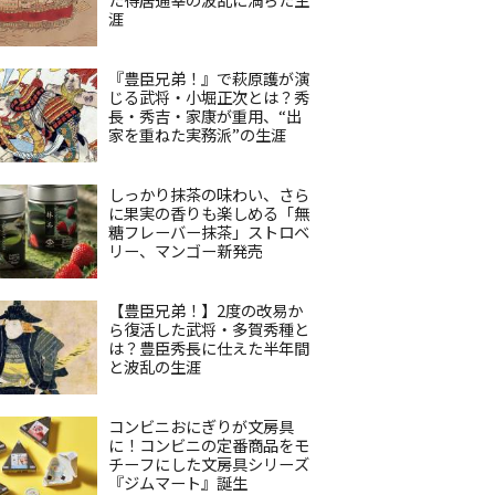
涯
『豊臣兄弟！』で萩原護が演
じる武将・小堀正次とは？秀
長・秀吉・家康が重用、“出
家を重ねた実務派”の生涯
しっかり抹茶の味わい、さら
に果実の香りも楽しめる「無
糖フレーバー抹茶」ストロベ
リー、マンゴー新発売
【豊臣兄弟！】2度の改易か
ら復活した武将・多賀秀種と
は？豊臣秀長に仕えた半年間
と波乱の生涯
コンビニおにぎりが文房具
に！コンビニの定番商品をモ
チーフにした文房具シリーズ
『ジムマート』誕生