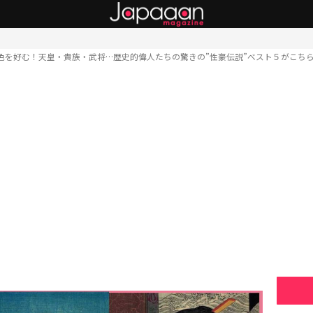
色を好む！天皇・貴族・武将…歴史的偉人たちの驚きの”性豪伝説”べスト５がこち