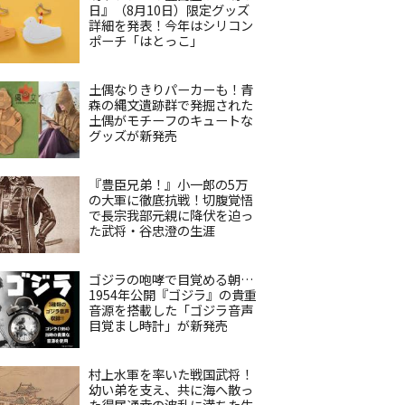
日』（8月10日）限定グッズ
詳細を発表！今年はシリコン
ポーチ「はとっこ」
土偶なりきりパーカーも！青
森の縄文遺跡群で発掘された
土偶がモチーフのキュートな
グッズが新発売
『豊臣兄弟！』小一郎の5万
の大軍に徹底抗戦！切腹覚悟
で長宗我部元親に降伏を迫っ
た武将・谷忠澄の生涯
ゴジラの咆哮で目覚める朝…
1954年公開『ゴジラ』の貴重
音源を搭載した「ゴジラ音声
目覚まし時計」が新発売
村上水軍を率いた戦国武将！
幼い弟を支え、共に海へ散っ
た得居通幸の波乱に満ちた生