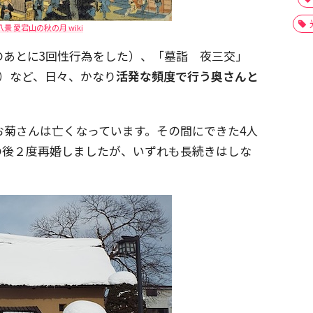
景 愛宕山の秋の月 wiki
のあとに3回性行為をした）、「墓詣 夜三交」
）など、日々、かなり
活発な頻度で行う奥さんと
お菊さんは亡くなっています。その間にできた4人
の後２度再婚しましたが、いずれも長続きはしな