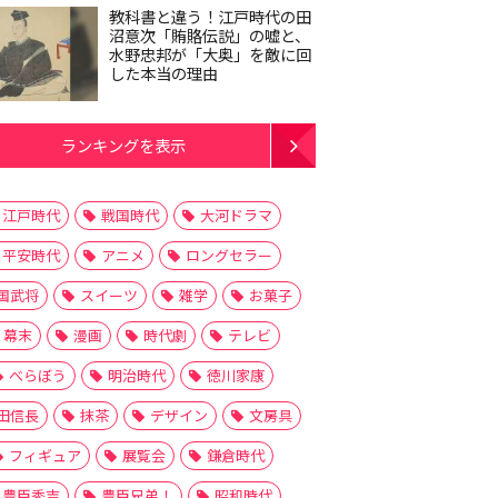
教科書と違う！江戸時代の田
沼意次「賄賂伝説」の嘘と、
水野忠邦が「大奥」を敵に回
した本当の理由
ランキングを表示
江戸時代
戦国時代
大河ドラマ
平安時代
アニメ
ロングセラー
国武将
スイーツ
雑学
お菓子
幕末
漫画
時代劇
テレビ
べらぼう
明治時代
徳川家康
田信長
抹茶
デザイン
文房具
フィギュア
展覧会
鎌倉時代
豊臣秀吉
豊臣兄弟！
昭和時代