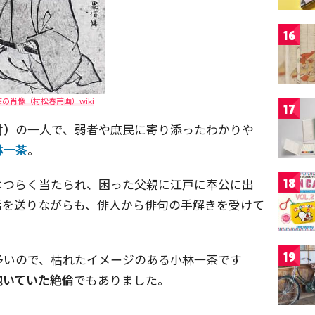
16
の肖像（村松春甫画）wiki
17
村）
の一人で、弱者や庶民に寄り添ったわかりや
林一茶
。
はつらく当たられ、困った父親に江戸に奉公に出
18
活を送りながらも、俳人から俳句の手解きを受けて
19
多いので、枯れたイメージのある小林一茶です
抱いていた絶倫
でもありました。