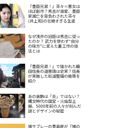
『豊臣兄弟！』茶々＝悪女は
ほぼ創作？秀吉が溺愛、豊臣
家滅亡を背負わされた茶々
(井上和)の壮絶すぎる生涯
なぜ浅井の旧臣は秀吉に従っ
たのか？ 武力を使わず“自分
の味方”に変えた裏工作の技
法とは
『豊臣兄弟！』で描かれた織
田信長の道普請は史実？信長
が実施した街道整備の施策を
紹介
あの装飾は「炎」ではない？
縄文時代の国宝・火焔型土
器、5000年前の人々が刻んだ
謎とデザインの秘密
鳩サブレーの豊島屋が『鳩の