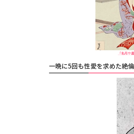
「名月や畳
一晩に5回も性愛を求めた絶