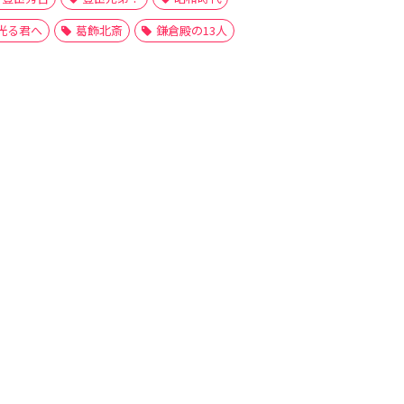
光る君へ
葛飾北斎
鎌倉殿の13人