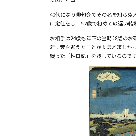
40代になり俳句会でその名を知らぬ
に定住をし、
52歳で初めての遅い結
お相手は24歳も年下の当時28歳の
若い妻を迎えたことがよほど嬉しか
綴った「性日記」
を残しているので