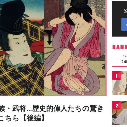
RAN
DA
2
1
2
族・武将…歴史的偉人たちの驚き
がこちら【後編】