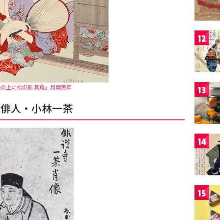
12
の上に松の影 其角」月岡芳年
13
倫俳人・小林一茶
14
15