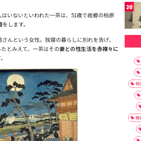
20
人はいないといわれた一茶は、51歳で故郷の柏原
婚
をします。
お菊さんという女性。独寝の暮らしに別れを告げ、
ったとみえて、一茶はその
妻との性生活を赤裸々に
す。
戦
織