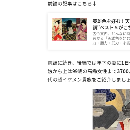
前編の記事はこちら↓
英雄色を好む！天
説”べスト５がこ
古今東西、どんなに
昔から「英雄色を好
力・胆力・武力・才
前編に続き、後編では年下の妻に
1
娘から上は99歳の高齢女性まで
370
代の超イケメン貴族をご紹介しまし