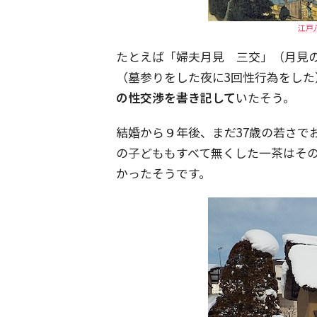
江戸八
たとえば「婦夫月見 三交」（月見
（墓参りをした夜に3回性行為をした
の性交渉を書き記して
いたそう。
結婚から９年後、まだ37歳の若さで
の子どももすべて無くした一茶はそ
かったそうです。