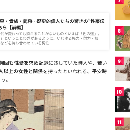
7
皇・貴族・武将…歴史的偉人たちの驚きの”性豪伝
ちら【前編】
8
時代が変わっても消えることがないものといえば「色の道」。
む」ということわざがあるように、いわゆる権力・財力・知
能などを持ち合わせている男性…
9
日何回も性愛を求め
記録に残していた俳人や、若い
0人以上の女性と関係
を持ったといわれる、平安時
ょう。
10
11