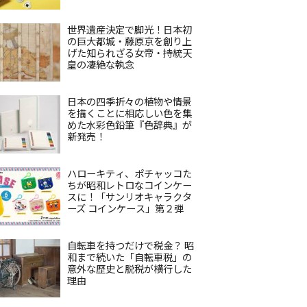
世界遺産決定で脚光！日本初
の巨大都城・藤原京を創り上
げた知られざる女帝・持統天
皇の凄絶な執念
日本の四季折々の植物や情景
を描くことに相応しい色を集
めた水彩色鉛筆『色辞典』が
新発売！
ハローキティ、ポチャッコた
ちが昭和レトロなコインケー
スに！「サンリオキャラクタ
ーズ コインケース」第２弾
自転車を持つだけで税金？ 昭
和まで続いた「自転車税」の
意外な歴史と脱税が横行した
理由