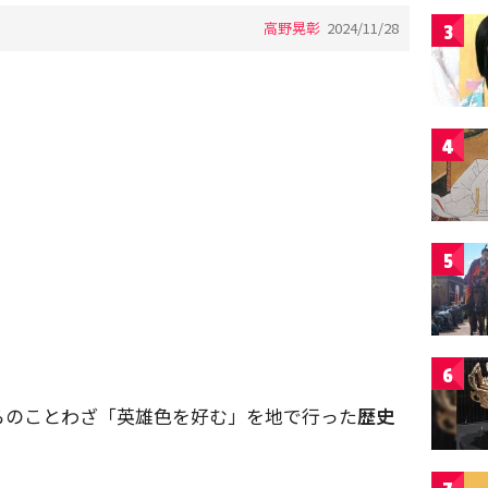
高野晃彰
2024/11/28
3
4
5
6
らのことわざ「英雄色を好む」を地で行った
歴史