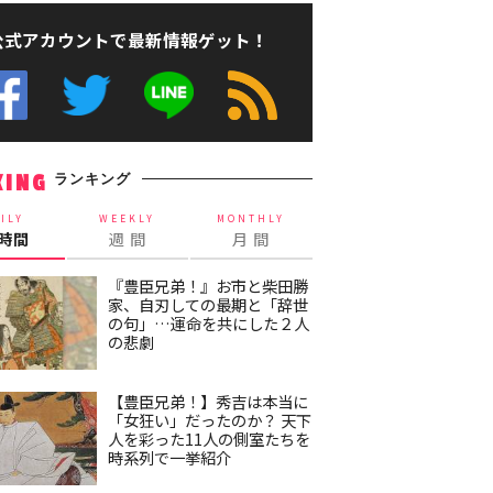
公式アカウントで最新情報ゲット！
ランキング
KING
ILY
WEEKLY
MONTHLY
4時間
週 間
月 間
『豊臣兄弟！』お市と柴田勝
家、自刃しての最期と「辞世
の句」…運命を共にした２人
の悲劇
【豊臣兄弟！】秀吉は本当に
「女狂い」だったのか？ 天下
人を彩った11人の側室たちを
時系列で一挙紹介