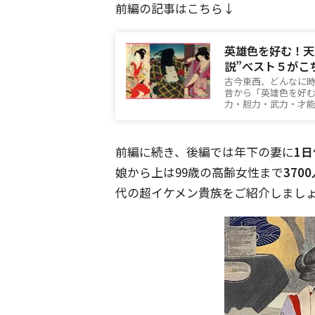
前編の記事はこちら↓
英雄色を好む！天
説”べスト５がこ
古今東西、どんなに
昔から「英雄色を好
力・胆力・武力・才
前編に続き、後編では年下の妻に
1
娘から上は99歳の高齢女性まで
370
代の超イケメン貴族をご紹介しまし