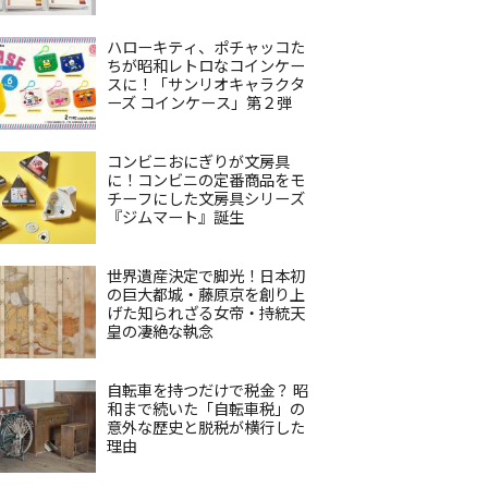
ハローキティ、ポチャッコた
ちが昭和レトロなコインケー
スに！「サンリオキャラクタ
ーズ コインケース」第２弾
コンビニおにぎりが文房具
に！コンビニの定番商品をモ
チーフにした文房具シリーズ
『ジムマート』誕生
世界遺産決定で脚光！日本初
の巨大都城・藤原京を創り上
げた知られざる女帝・持統天
皇の凄絶な執念
自転車を持つだけで税金？ 昭
和まで続いた「自転車税」の
意外な歴史と脱税が横行した
理由