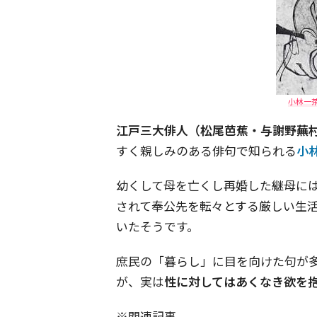
小林一茶
江戸三大俳人（松尾芭蕉・与謝野蕪
すく親しみのある俳句で知られる
小
幼くして母を亡くし再婚した継母に
されて奉公先を転々とする厳しい生
いたそうです。
庶民の「暮らし」に目を向けた句が
が、実は
性に対してはあくなき欲を
※関連記事