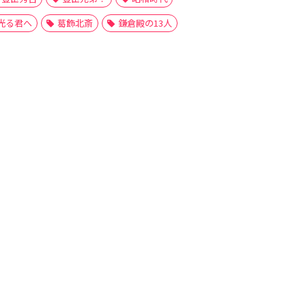
光る君へ
葛飾北斎
鎌倉殿の13人