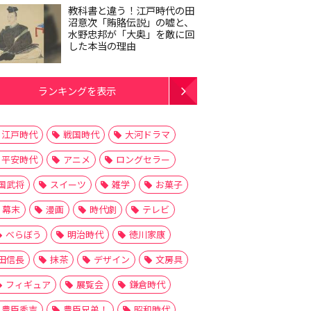
教科書と違う！江戸時代の田
沼意次「賄賂伝説」の嘘と、
水野忠邦が「大奥」を敵に回
した本当の理由
ランキングを表示
江戸時代
戦国時代
大河ドラマ
平安時代
アニメ
ロングセラー
国武将
スイーツ
雑学
お菓子
幕末
漫画
時代劇
テレビ
べらぼう
明治時代
徳川家康
田信長
抹茶
デザイン
文房具
フィギュア
展覧会
鎌倉時代
豊臣秀吉
豊臣兄弟！
昭和時代