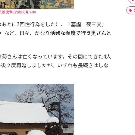
景 愛宕山の秋の月 wiki
のあとに3回性行為をした）、「墓詣 夜三交」
）など、日々、かなり
活発な頻度で行う奥さんと
お菊さんは亡くなっています。その間にできた4人
の後２度再婚しましたが、いずれも長続きはしな