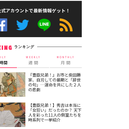
公式アカウントで最新情報ゲット！
ランキング
KING
ILY
WEEKLY
MONTHLY
4時間
週 間
月 間
『豊臣兄弟！』お市と柴田勝
家、自刃しての最期と「辞世
の句」…運命を共にした２人
の悲劇
【豊臣兄弟！】秀吉は本当に
「女狂い」だったのか？ 天下
人を彩った11人の側室たちを
時系列で一挙紹介