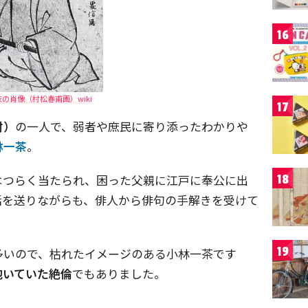
16
の肖像（村松春甫画）wiki
17
村）
の一人で、弱者や庶民に寄り添ったわかりや
林一茶
。
はつらく当たられ、困った父親に江戸に奉公に出
18
活を送りながらも、俳人から俳句の手解きを受けて
19
多いので、枯れたイメージのある小林一茶です
抱いていた絶倫
でもありました。