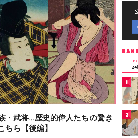
RAN
DA
2
1
2
族・武将…歴史的偉人たちの驚き
がこちら【後編】