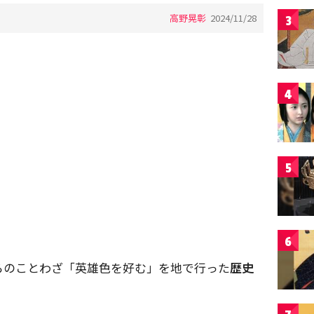
高野晃彰
2024/11/28
3
4
5
6
らのことわざ「英雄色を好む」を地で行った
歴史