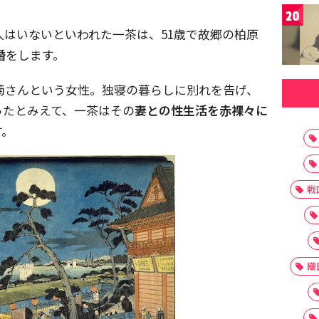
20
人はいないといわれた一茶は、51歳で故郷の柏原
婚
をします。
お菊さんという女性。独寝の暮らしに別れを告げ、
ったとみえて、一茶はその
妻との性生活を赤裸々に
す。
戦
織