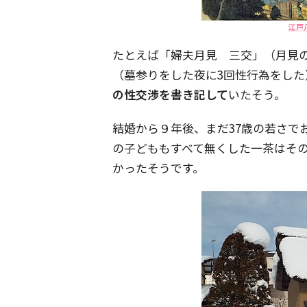
江戸八
たとえば「婦夫月見 三交」（月見
（墓参りをした夜に3回性行為をした
の性交渉を書き記して
いたそう。
結婚から９年後、まだ37歳の若さで
の子どももすべて無くした一茶はそ
かったそうです。