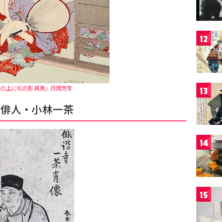
12
の上に松の影 其角」月岡芳年
13
倫俳人・小林一茶
14
15