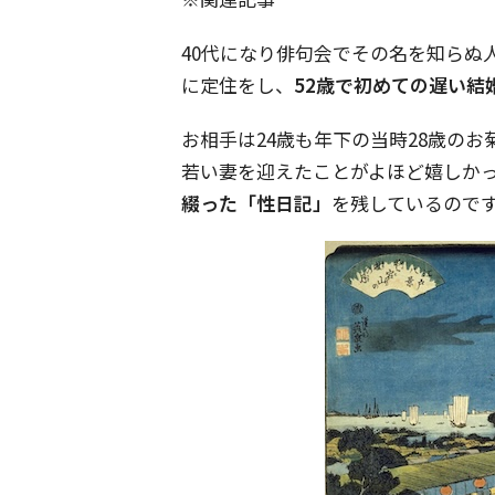
40代になり俳句会でその名を知らぬ
に定住をし、
52歳で初めての遅い結
お相手は24歳も年下の当時28歳の
若い妻を迎えたことがよほど嬉しか
綴った「性日記」
を残しているので