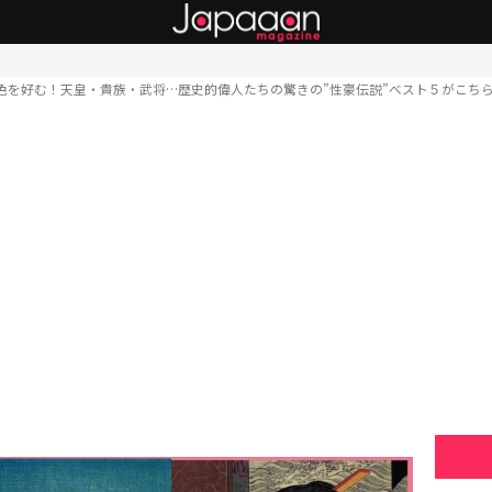
色を好む！天皇・貴族・武将…歴史的偉人たちの驚きの”性豪伝説”べスト５がこち