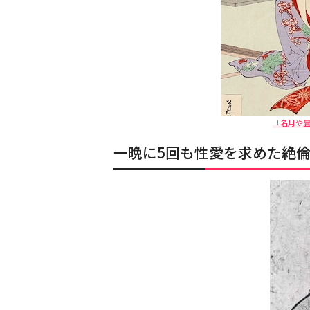
「名月や畳
一晩に5回も性愛を求めた絶