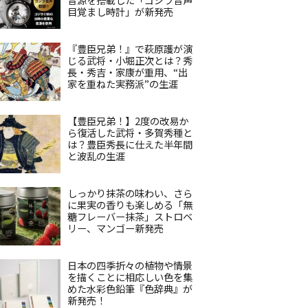
目覚まし時計」が新発売
『豊臣兄弟！』で萩原護が演
じる武将・小堀正次とは？秀
長・秀吉・家康が重用、“出
家を重ねた実務派”の生涯
【豊臣兄弟！】2度の改易か
ら復活した武将・多賀秀種と
は？豊臣秀長に仕えた半年間
と波乱の生涯
しっかり抹茶の味わい、さら
に果実の香りも楽しめる「無
糖フレーバー抹茶」ストロベ
リー、マンゴー新発売
日本の四季折々の植物や情景
を描くことに相応しい色を集
めた水彩色鉛筆『色辞典』が
新発売！