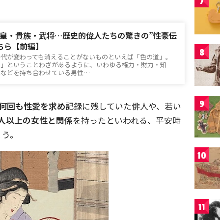
7
皇・貴族・武将…歴史的偉人たちの驚きの”性豪伝
ちら【前編】
8
時代が変わっても消えることがないものといえば「色の道」。
む」ということわざがあるように、いわゆる権力・財力・知
能などを持ち合わせている男性…
9
日何回も性愛を求め
記録に残していた俳人や、若い
0人以上の女性と関係
を持ったといわれる、平安時
ょう。
10
11