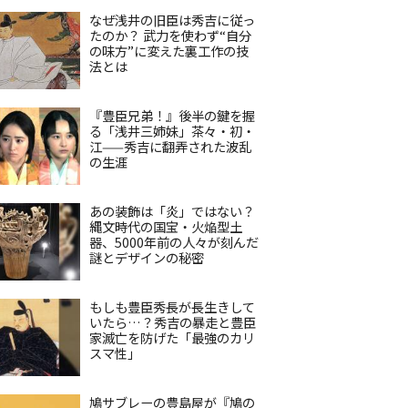
なぜ浅井の旧臣は秀吉に従っ
たのか？ 武力を使わず“自分
の味方”に変えた裏工作の技
法とは
『豊臣兄弟！』後半の鍵を握
る「浅井三姉妹」茶々・初・
江——秀吉に翻弄された波乱
の生涯
あの装飾は「炎」ではない？
縄文時代の国宝・火焔型土
器、5000年前の人々が刻んだ
謎とデザインの秘密
もしも豊臣秀長が長生きして
いたら…？秀吉の暴走と豊臣
家滅亡を防げた「最強のカリ
スマ性」
鳩サブレーの豊島屋が『鳩の