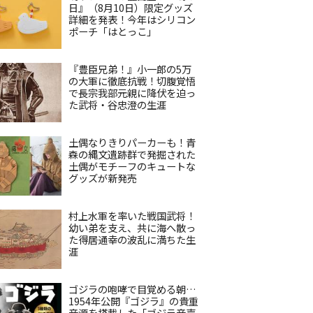
日』（8月10日）限定グッズ
詳細を発表！今年はシリコン
ポーチ「はとっこ」
『豊臣兄弟！』小一郎の5万
の大軍に徹底抗戦！切腹覚悟
で長宗我部元親に降伏を迫っ
た武将・谷忠澄の生涯
土偶なりきりパーカーも！青
森の縄文遺跡群で発掘された
土偶がモチーフのキュートな
グッズが新発売
村上水軍を率いた戦国武将！
幼い弟を支え、共に海へ散っ
た得居通幸の波乱に満ちた生
涯
ゴジラの咆哮で目覚める朝…
1954年公開『ゴジラ』の貴重
音源を搭載した「ゴジラ音声