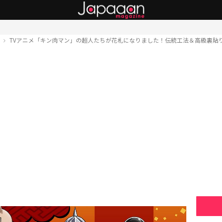
ト
TVアニメ「キン肉マン」の超人たちが花札になりました！伝統工法＆高級裏貼