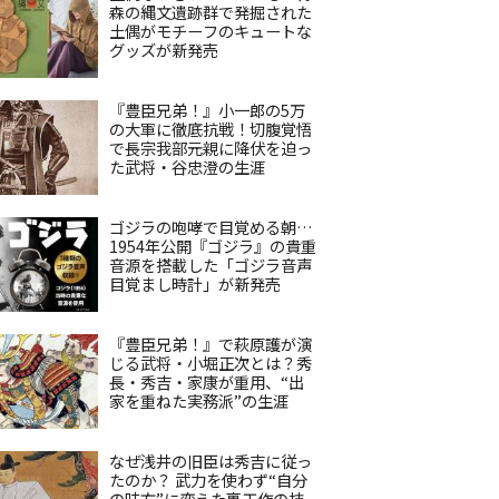
森の縄文遺跡群で発掘された
土偶がモチーフのキュートな
グッズが新発売
『豊臣兄弟！』小一郎の5万
の大軍に徹底抗戦！切腹覚悟
で長宗我部元親に降伏を迫っ
た武将・谷忠澄の生涯
ゴジラの咆哮で目覚める朝…
1954年公開『ゴジラ』の貴重
音源を搭載した「ゴジラ音声
目覚まし時計」が新発売
『豊臣兄弟！』で萩原護が演
じる武将・小堀正次とは？秀
長・秀吉・家康が重用、“出
家を重ねた実務派”の生涯
なぜ浅井の旧臣は秀吉に従っ
たのか？ 武力を使わず“自分
の味方”に変えた裏工作の技