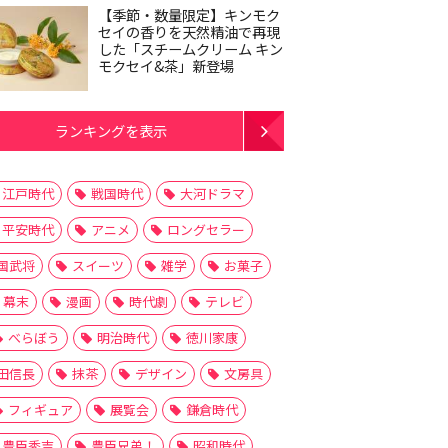
【季節・数量限定】キンモク
セイの香りを天然精油で再現
した「スチームクリーム キン
モクセイ&茶」新登場
ランキングを表示
江戸時代
戦国時代
大河ドラマ
平安時代
アニメ
ロングセラー
国武将
スイーツ
雑学
お菓子
幕末
漫画
時代劇
テレビ
べらぼう
明治時代
徳川家康
田信長
抹茶
デザイン
文房具
フィギュア
展覧会
鎌倉時代
豊臣秀吉
豊臣兄弟！
昭和時代