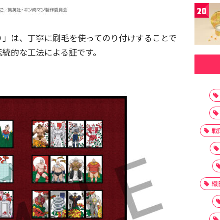
20
り」は、丁寧に刷毛を使ってのり付けすることで
伝統的な工法による証です。
戦
織