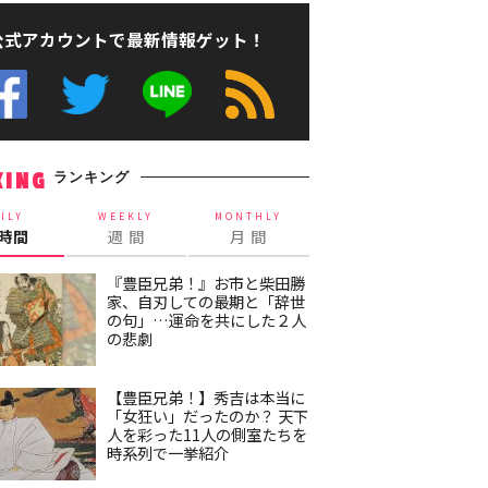
公式アカウントで最新情報ゲット！
ランキング
KING
ILY
WEEKLY
MONTHLY
4時間
週 間
月 間
『豊臣兄弟！』お市と柴田勝
家、自刃しての最期と「辞世
の句」…運命を共にした２人
の悲劇
【豊臣兄弟！】秀吉は本当に
「女狂い」だったのか？ 天下
人を彩った11人の側室たちを
時系列で一挙紹介