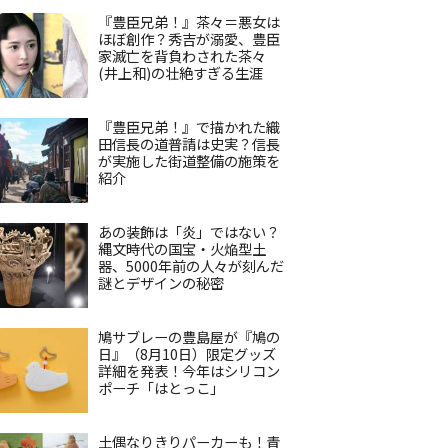
『豊臣兄弟！』茶々＝悪女は
ほぼ創作？秀吉が溺愛、豊臣
家滅亡を背負わされた茶々
(井上和)の壮絶すぎる生涯
『豊臣兄弟！』で描かれた織
田信長の道普請は史実？信長
が実施した街道整備の施策を
紹介
あの装飾は「炎」ではない？
縄文時代の国宝・火焔型土
器、5000年前の人々が刻んだ
謎とデザインの秘密
鳩サブレーの豊島屋が『鳩の
日』（8月10日）限定グッズ
詳細を発表！今年はシリコン
ポーチ「はとっこ」
土偶なりきりパーカーも！青