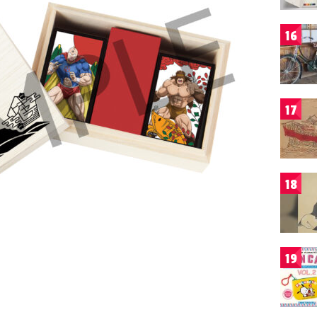
16
17
18
19