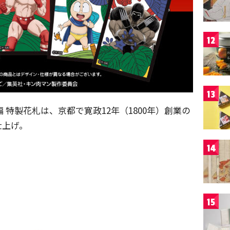
12
13
 特製花札は、京都で寛政12年（1800年）創業の
仕上げ。
14
15