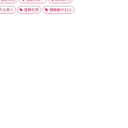
光る君へ
葛飾北斎
鎌倉殿の13人