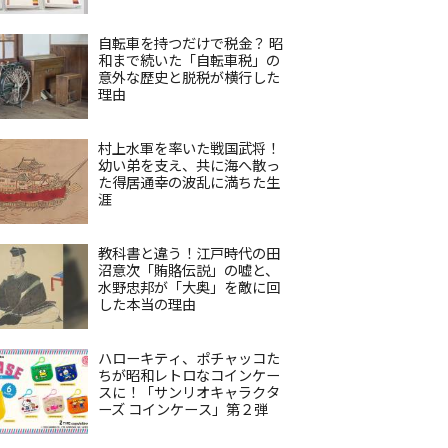
自転車を持つだけで税金？ 昭
和まで続いた「自転車税」の
意外な歴史と脱税が横行した
理由
村上水軍を率いた戦国武将！
幼い弟を支え、共に海へ散っ
た得居通幸の波乱に満ちた生
涯
教科書と違う！江戸時代の田
沼意次「賄賂伝説」の嘘と、
水野忠邦が「大奥」を敵に回
した本当の理由
ハローキティ、ポチャッコた
ちが昭和レトロなコインケー
スに！「サンリオキャラクタ
ーズ コインケース」第２弾