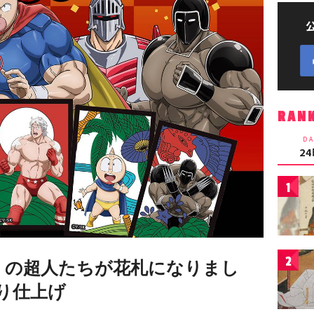
RAN
DA
2
1
2
」の超人たちが花札になりまし
り仕上げ