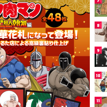
7
8
9
10
11