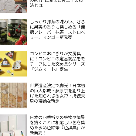
法とは
しっかり抹茶の味わい、さら
に果実の香りも楽しめる「無
糖フレーバー抹茶」ストロベ
リー、マンゴー新発売
コンビニおにぎりが文房具
に！コンビニの定番商品をモ
チーフにした文房具シリーズ
『ジムマート』誕生
世界遺産決定で脚光！日本初
の巨大都城・藤原京を創り上
げた知られざる女帝・持統天
皇の凄絶な執念
日本の四季折々の植物や情景
を描くことに相応しい色を集
めた水彩色鉛筆『色辞典』が
新発売！