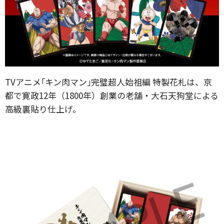
TVアニメ｢キン肉マン｣完璧超人始祖編 特製花札は、京
都で寛政12年（1800年）創業の老舗・大石天狗堂による
高級裏貼り仕上げ。