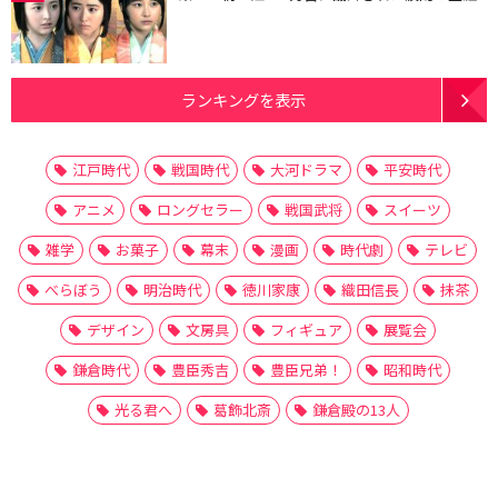
ランキングを表示
江戸時代
戦国時代
大河ドラマ
平安時代
アニメ
ロングセラー
戦国武将
スイーツ
雑学
お菓子
幕末
漫画
時代劇
テレビ
べらぼう
明治時代
徳川家康
織田信長
抹茶
デザイン
文房具
フィギュア
展覧会
鎌倉時代
豊臣秀吉
豊臣兄弟！
昭和時代
光る君へ
葛飾北斎
鎌倉殿の13人