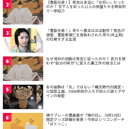
【豊臣兄弟！】秀吉は本当に「女狂い」だった
2
のか？ 天下人を彩った11人の側室たちを時系列
で一挙紹介
『豊臣兄弟！』茶々＝悪女はほぼ創作？秀吉が
3
溺愛、豊臣家滅亡を背負わされた茶々(井上和)
の壮絶すぎる生涯
なぜ浅井の旧臣は秀吉に従ったのか？ 武力を使
4
わず“自分の味方”に変えた裏工作の技法とは
あの装飾は「炎」ではない？縄文時代の国宝・
5
火焔型土器、5000年前の人々が刻んだ謎とデザ
インの秘密
鳩サブレーの豊島屋が『鳩の日』（8月10日）
6
限定グッズ詳細を発表！今年はシリコンポーチ
「はとっこ」