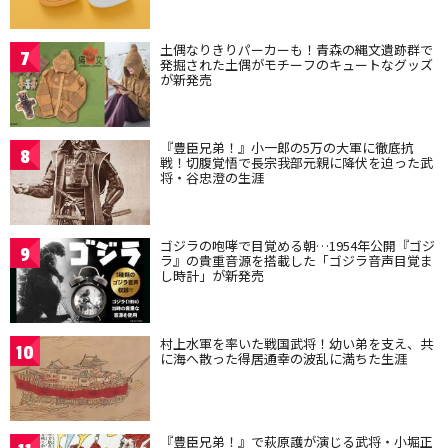
土偶なりきりパーカーも！青森の縄文遺跡群で
7
発掘された土偶がモチーフのキュートなグッズ
が新発売
『豊臣兄弟！』小一郎の5万の大軍に徹底抗
8
戦！切腹覚悟で長宗我部元親に降伏を迫った武
将・谷忠澄の生涯
ゴジラの咆哮で目覚める朝…1954年公開『ゴジ
9
ラ』の貴重音源を搭載した「ゴジラ音声目覚ま
し時計」が新発売
村上水軍を率いた戦国武将！幼い弟を支え、共
10
に海へ散った得居通幸の波乱に満ちた生涯
『豊臣兄弟！』で萩原護が演じる武将・小堀正