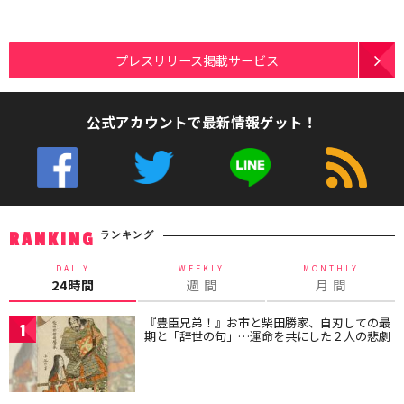
プレスリリース掲載サービス
公式アカウントで最新情報ゲット！
ランキング
RANKING
DAILY
WEEKLY
MONTHLY
24時間
週 間
月 間
『豊臣兄弟！』お市と柴田勝家、自刃しての最
1
期と「辞世の句」…運命を共にした２人の悲劇