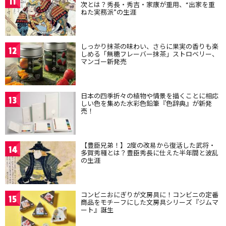
11
次とは？秀長・秀吉・家康が重用、“出家を重
ねた実務派”の生涯
しっかり抹茶の味わい、さらに果実の香りも楽
12
しめる「無糖フレーバー抹茶」ストロベリー、
マンゴー新発売
日本の四季折々の植物や情景を描くことに相応
13
しい色を集めた水彩色鉛筆『色辞典』が新発
売！
【豊臣兄弟！】2度の改易から復活した武将・
14
多賀秀種とは？豊臣秀長に仕えた半年間と波乱
の生涯
コンビニおにぎりが文房具に！コンビニの定番
15
商品をモチーフにした文房具シリーズ『ジムマ
ート』誕生