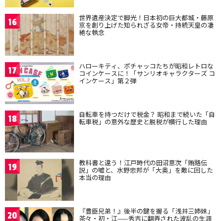
世界遺産決定で脚光！日本初の巨大都城・藤原
16
京を創り上げた知られざる女帝・持統天皇の凄
絶な執念
ハローキティ、ポチャッコたちが昭和レトロな
17
コインケースに！「サンリオキャラクターズ コ
インケース」第２弾
自転車を持つだけで税金？ 昭和まで続いた「自
18
転車税」の意外な歴史と脱税が横行した理由
教科書と違う！江戸時代の田沼意次「賄賂伝
19
説」の嘘と、水野忠邦が「大奥」を敵に回した
本当の理由
『豊臣兄弟！』後半の鍵を握る「浅井三姉妹」
20
茶々・初・江——秀吉に翻弄された波乱の生涯