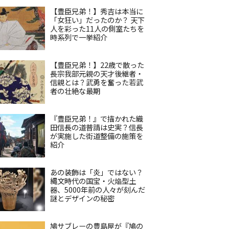
【豊臣兄弟！】秀吉は本当に
「女狂い」だったのか？ 天下
人を彩った11人の側室たちを
時系列で一挙紹介
【豊臣兄弟！】22歳で散った
長宗我部元親の天才後継者・
信親とは？武勇を奮った若武
者の壮絶な最期
『豊臣兄弟！』で描かれた織
田信長の道普請は史実？信長
が実施した街道整備の施策を
紹介
あの装飾は「炎」ではない？
縄文時代の国宝・火焔型土
器、5000年前の人々が刻んだ
謎とデザインの秘密
鳩サブレーの豊島屋が『鳩の