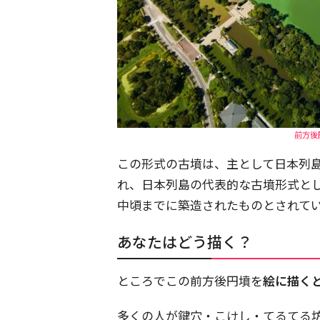
前方後
この形式の古墳は、主として日本列
れ、日本列島の代表的な古墳形式と
中頃までに築造されたものとされて
あなたはどう描く？
ところでこの前方後円墳を
絵に描く
多くの人が鍵穴・こけし・てるてる