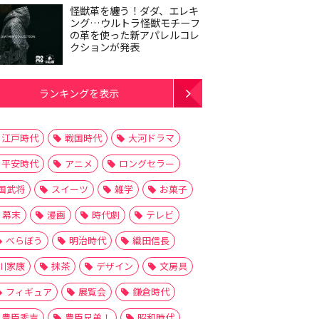
怪獣革を纏う！ダダ、エレキ
ング…ウルトラ怪獣モチーフ
の革を使った新アパレルコレ
クションが発表
ランキングを表示
江戸時代
戦国時代
大河ドラマ
平安時代
アニメ
ロングセラー
国武将
スイーツ
雑学
お菓子
幕末
漫画
時代劇
テレビ
べらぼう
明治時代
織田信長
川家康
抹茶
デザイン
文房具
フィギュア
展覧会
鎌倉時代
豊臣秀吉
豊臣兄弟！
昭和時代