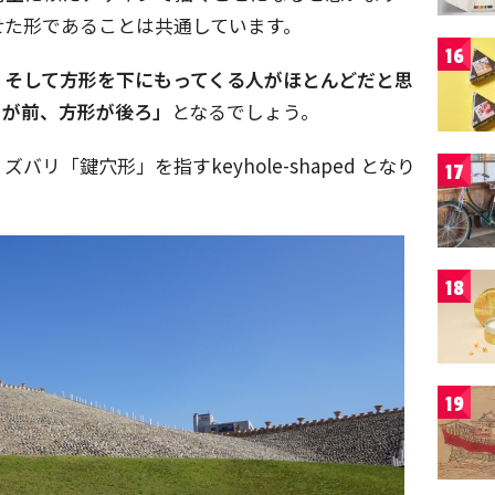
せた形であることは共通しています。
16
、そして方形を下にもってくる人がほとんどだと思
円が前、方形が後ろ」
となるでしょう。
リ「鍵穴形」を指すkeyhole-shaped となり
17
18
19