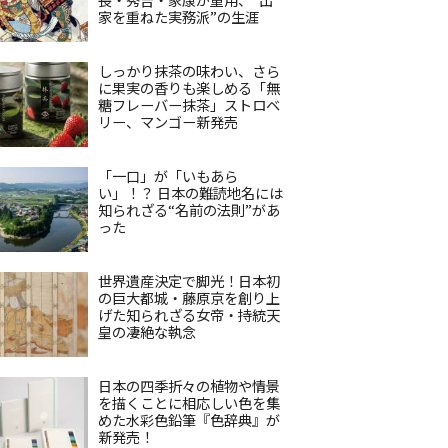
家を重ねた実務派”の生涯
しっかり抹茶の味わい、さら
に果実の香りも楽しめる「無
糖フレーバー抹茶」ストロベ
リー、マンゴー新発売
「一口」が「いもあら
い」！？ 日本の難読地名には
知られざる“名前の法則”があ
った
世界遺産決定で脚光！日本初
の巨大都城・藤原京を創り上
げた知られざる女帝・持統天
皇の凄絶な執念
日本の四季折々の植物や情景
を描くことに相応しい色を集
めた水彩色鉛筆『色辞典』が
新発売！