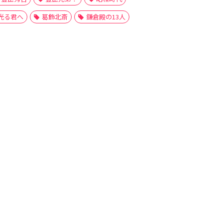
光る君へ
葛飾北斎
鎌倉殿の13人