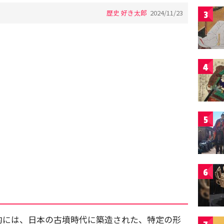
歴史 好き太郎
2024/11/23
3
4
5
6
的には、日本の古墳時代に築造された、特定の形