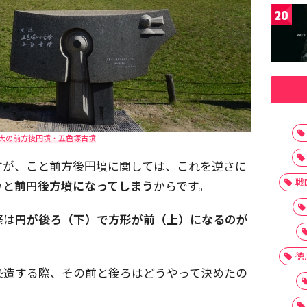
20
大の前方後円墳・五色塚古墳
すが、こと前方後円墳に関しては、これを逆さに
戦
いと
前円後方墳になってしまう
からです。
際は
円が後ろ（下）で方形が前（上）になるのが
徳
築造する際、その前と後ろはどうやって決めたの