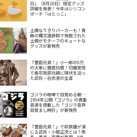
日』（8月10日）限定グッズ
詳細を発表！今年はシリコン
ポーチ「はとっこ」
土偶なりきりパーカーも！青
森の縄文遺跡群で発掘された
土偶がモチーフのキュートな
グッズが新発売
『豊臣兄弟！』小一郎の5万
の大軍に徹底抗戦！切腹覚悟
で長宗我部元親に降伏を迫っ
た武将・谷忠澄の生涯
ゴジラの咆哮で目覚める朝…
1954年公開『ゴジラ』の貴重
音源を搭載した「ゴジラ音声
目覚まし時計」が新発売
『豊臣兄弟！』で萩原護が演
じる武将・小堀正次とは？秀
長・秀吉・家康が重用、“出