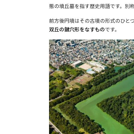
態の墳丘墓を指す歴史用語です。別
前方後円墳はその古墳の形式のひと
双丘の鍵穴形をなすもの
です。