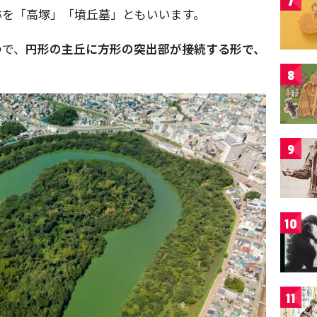
7
称を「高塚」「墳丘墓」ともいいます。
つで、
円形の主丘に方形の突出部が接続する形で、
8
9
10
11