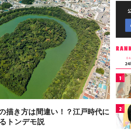
RAN
DA
2
1
2
の描き方は間違い！？江戸時代に
るトンデモ説