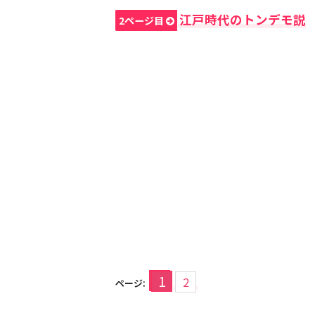
江戸時代のトンデモ説
2ページ目
1
2
ページ: