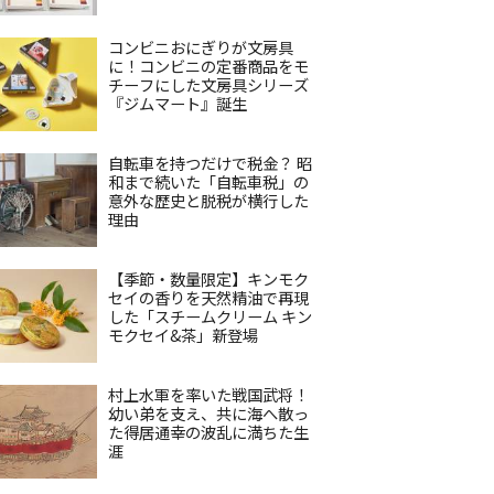
コンビニおにぎりが文房具
に！コンビニの定番商品をモ
チーフにした文房具シリーズ
『ジムマート』誕生
自転車を持つだけで税金？ 昭
和まで続いた「自転車税」の
意外な歴史と脱税が横行した
理由
【季節・数量限定】キンモク
セイの香りを天然精油で再現
した「スチームクリーム キン
モクセイ&茶」新登場
村上水軍を率いた戦国武将！
幼い弟を支え、共に海へ散っ
た得居通幸の波乱に満ちた生
涯