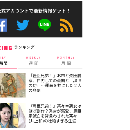
公式アカウントで最新情報ゲット！
ランキング
KING
ILY
WEEKLY
MONTHLY
4時間
週 間
月 間
『豊臣兄弟！』お市と柴田勝
家、自刃しての最期と「辞世
の句」…運命を共にした２人
の悲劇
『豊臣兄弟！』茶々＝悪女は
ほぼ創作？秀吉が溺愛、豊臣
家滅亡を背負わされた茶々
(井上和)の壮絶すぎる生涯