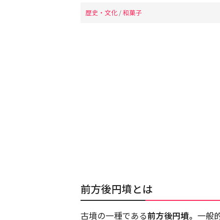
歴史・文化
/
和菓子
前方後円墳とは
古墳の一種である
前方後円墳。
一般