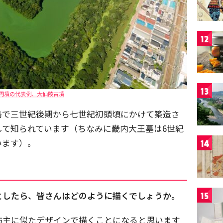
12
13
円墳の代表例、大仙陵古墳
島で三世紀後期から七世紀初頭頃にかけて築造さ
して知られています（ちなみに畿内大王墓は6世紀
います）。
14
としたら、皆さんはどのように描くでしょうか。
15
坊主に似たデザインで描くことになると思います