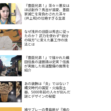
『豊臣兄弟！』茶々＝悪女は
ほぼ創作？秀吉が溺愛、豊臣
家滅亡を背負わされた茶々
(井上和)の壮絶すぎる生涯
なぜ浅井の旧臣は秀吉に従っ
たのか？ 武力を使わず“自分
の味方”に変えた裏工作の技
法とは
『豊臣兄弟！』で描かれた織
田信長の道普請は史実？信長
が実施した街道整備の施策を
紹介
あの装飾は「炎」ではない？
縄文時代の国宝・火焔型土
器、5000年前の人々が刻んだ
謎とデザインの秘密
鳩サブレーの豊島屋が『鳩の