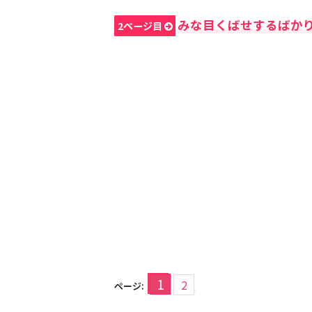
みな目くばせするばか
2ページ目
1
2
ページ: