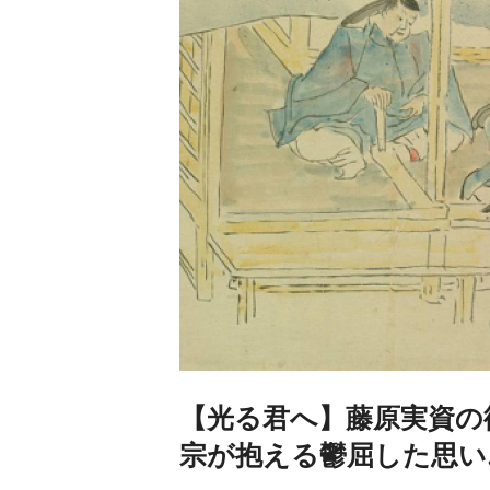
【光る君へ】藤原実資の
宗が抱える鬱屈した思い