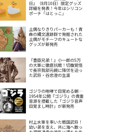
日』（8月10日）限定グッズ
詳細を発表！今年はシリコン
ポーチ「はとっこ」
土偶なりきりパーカーも！青
森の縄文遺跡群で発掘された
土偶がモチーフのキュートな
グッズが新発売
『豊臣兄弟！』小一郎の5万
の大軍に徹底抗戦！切腹覚悟
で長宗我部元親に降伏を迫っ
た武将・谷忠澄の生涯
ゴジラの咆哮で目覚める朝…
1954年公開『ゴジラ』の貴重
音源を搭載した「ゴジラ音声
目覚まし時計」が新発売
村上水軍を率いた戦国武将！
幼い弟を支え、共に海へ散っ
た得居通幸の波乱に満ちた生