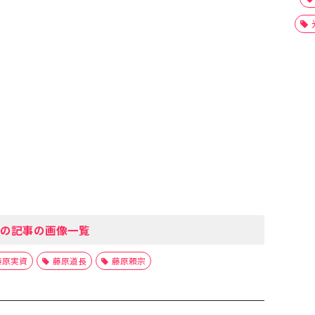
の記事の画像一覧
藤原実資
藤原道長
藤原頼宗