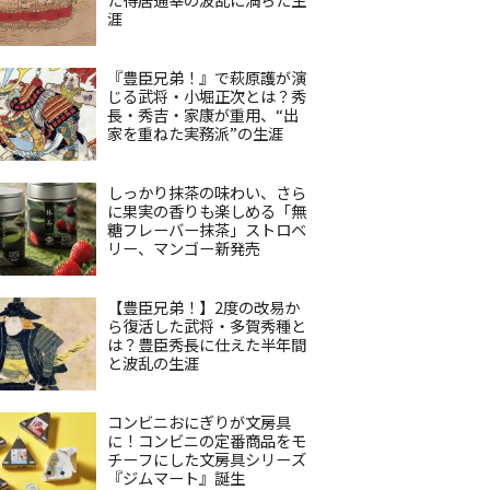
涯
『豊臣兄弟！』で萩原護が演
じる武将・小堀正次とは？秀
長・秀吉・家康が重用、“出
家を重ねた実務派”の生涯
しっかり抹茶の味わい、さら
に果実の香りも楽しめる「無
糖フレーバー抹茶」ストロベ
リー、マンゴー新発売
【豊臣兄弟！】2度の改易か
ら復活した武将・多賀秀種と
は？豊臣秀長に仕えた半年間
と波乱の生涯
コンビニおにぎりが文房具
に！コンビニの定番商品をモ
チーフにした文房具シリーズ
『ジムマート』誕生