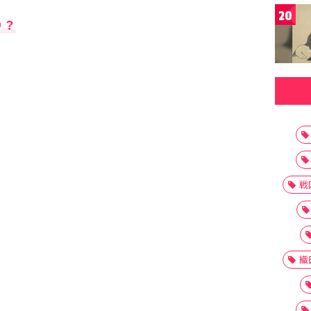
20
り？
戦
織