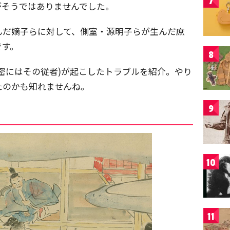
7
がそうではありませんでした。
んだ嫡子らに対して、側室・源明子らが生んだ庶
です。
8
密にはその従者)が起こしたトラブルを紹介。やり
たのかも知れませんね。
9
10
11