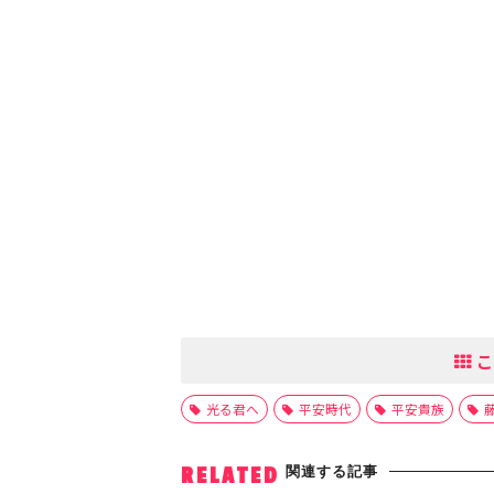
こ
光る君へ
平安時代
平安貴族
関連する記事
RELATED