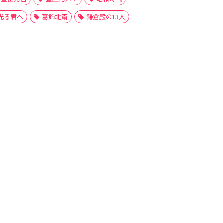
光る君へ
葛飾北斎
鎌倉殿の13人