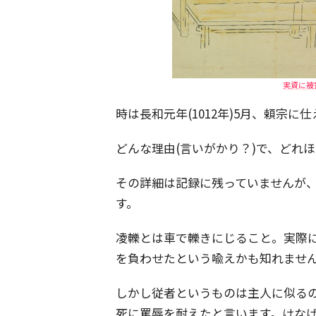
実資に被
時は長和元年(1012年)5月、頼宗
どんな理由(言いがかり？)で、どれ
その詳細は記録に残っていませんが、
す。
凌轢とは車で轢きにじること。実際
を負わせたという喩えかも知れませ
しかし従者というものは主人に似る
死に罵辱を耐えたと言います。けな