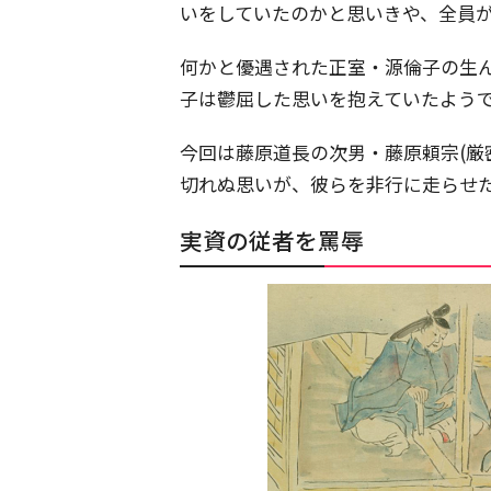
いをしていたのかと思いきや、全員
何かと優遇された正室・源倫子の生
子は鬱屈した思いを抱えていたよう
今回は藤原道長の次男・藤原頼宗(厳
切れぬ思いが、彼らを非行に走らせ
実資の従者を罵辱