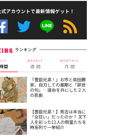
公式アカウントで最新情報ゲット！
ランキング
KING
ILY
WEEKLY
MONTHLY
4時間
週 間
月 間
『豊臣兄弟！』お市と柴田勝
家、自刃しての最期と「辞世
の句」…運命を共にした２人
の悲劇
【豊臣兄弟！】秀吉は本当に
「女狂い」だったのか？ 天下
人を彩った11人の側室たちを
時系列で一挙紹介