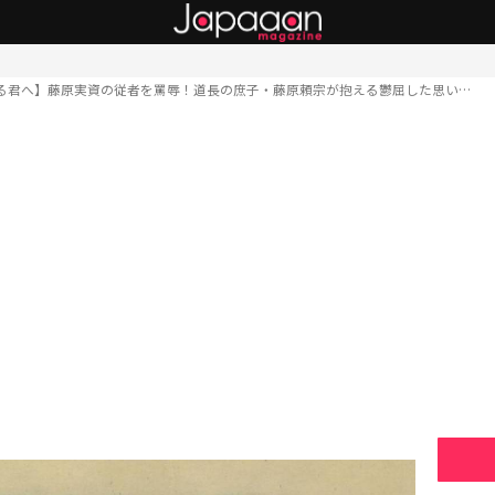
る君へ】藤原実資の従者を罵辱！道長の庶子・藤原頼宗が抱える鬱屈した思い…