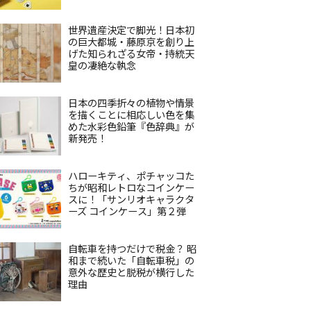
世界遺産決定で脚光！日本初
の巨大都城・藤原京を創り上
げた知られざる女帝・持統天
皇の凄絶な執念
日本の四季折々の植物や情景
を描くことに相応しい色を集
めた水彩色鉛筆『色辞典』が
新発売！
ハローキティ、ポチャッコた
ちが昭和レトロなコインケー
スに！「サンリオキャラクタ
ーズ コインケース」第２弾
自転車を持つだけで税金？ 昭
和まで続いた「自転車税」の
意外な歴史と脱税が横行した
理由