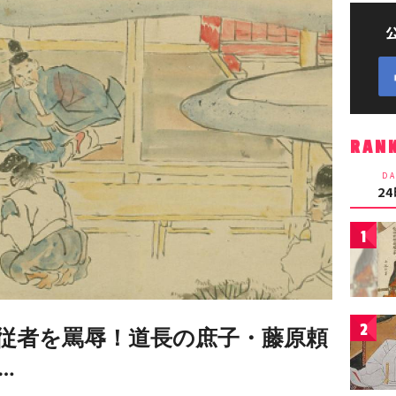
RAN
DA
2
1
2
従者を罵辱！道長の庶子・藤原頼
…