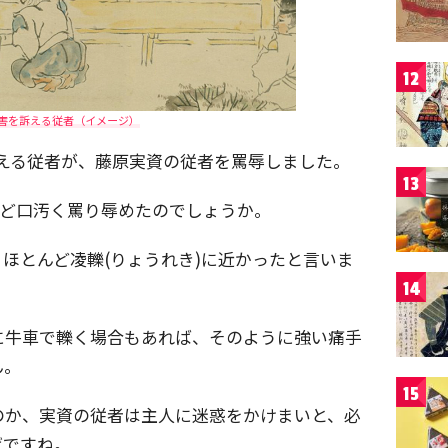
12
害を訴える従者（イメージ）
に仕える従者が、藤原実資の従者を罵辱しました。
13
ほど口汚く罵り辱めたのでしょうか。
ほとんど凌轢(りょうれき)に近かったと言いま
14
に牛車で轢く場合もあれば、そのように強い痛手
ん。
15
のか、実資の従者は主人に迷惑をかけまいと、必
げですね。