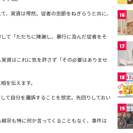
見て、実資は愕然。従者の忠節をねぎらうと共に、
16
対して「ただちに陳謝し、暴行に及んだ従者をそ
17
し実資はこれに気を許さず「その必要はありませ
18
真相を伝えます。
対して自分を讒訴することを想定。先回りしておい
19
も頼宗も特に何か言ってくることもなく、事件は