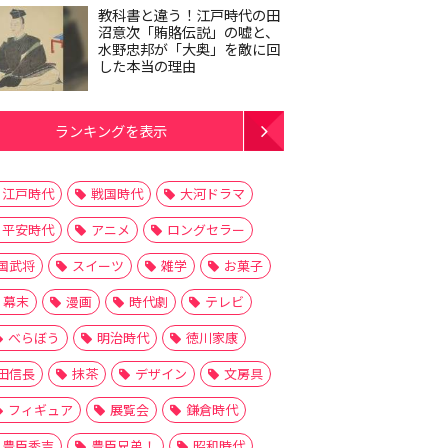
教科書と違う！江戸時代の田
沼意次「賄賂伝説」の嘘と、
水野忠邦が「大奥」を敵に回
した本当の理由
ランキングを表示
江戸時代
戦国時代
大河ドラマ
平安時代
アニメ
ロングセラー
国武将
スイーツ
雑学
お菓子
幕末
漫画
時代劇
テレビ
べらぼう
明治時代
徳川家康
田信長
抹茶
デザイン
文房具
フィギュア
展覧会
鎌倉時代
豊臣秀吉
豊臣兄弟！
昭和時代