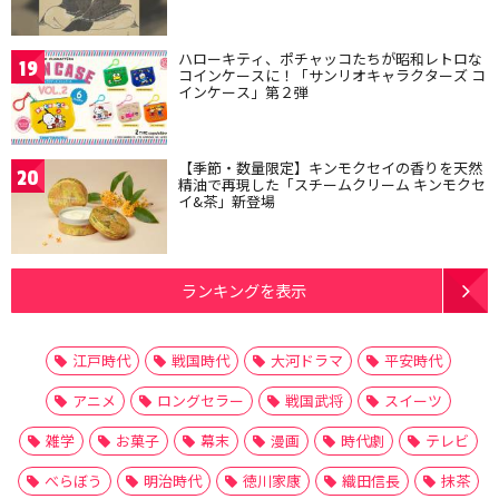
ハローキティ、ポチャッコたちが昭和レトロな
19
コインケースに！「サンリオキャラクターズ コ
インケース」第２弾
【季節・数量限定】キンモクセイの香りを天然
20
精油で再現した「スチームクリーム キンモクセ
イ&茶」新登場
ランキングを表示
江戸時代
戦国時代
大河ドラマ
平安時代
アニメ
ロングセラー
戦国武将
スイーツ
雑学
お菓子
幕末
漫画
時代劇
テレビ
べらぼう
明治時代
徳川家康
織田信長
抹茶