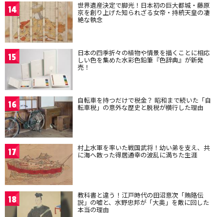
世界遺産決定で脚光！日本初の巨大都城・藤原
14
京を創り上げた知られざる女帝・持統天皇の凄
絶な執念
日本の四季折々の植物や情景を描くことに相応
15
しい色を集めた水彩色鉛筆『色辞典』が新発
売！
自転車を持つだけで税金？ 昭和まで続いた「自
16
転車税」の意外な歴史と脱税が横行した理由
村上水軍を率いた戦国武将！幼い弟を支え、共
17
に海へ散った得居通幸の波乱に満ちた生涯
教科書と違う！江戸時代の田沼意次「賄賂伝
18
説」の嘘と、水野忠邦が「大奥」を敵に回した
本当の理由