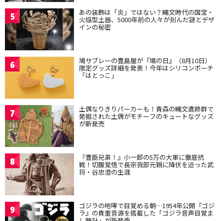
あの装飾は「炎」ではない？縄文時代の国宝・
5
火焔型土器、5000年前の人々が刻んだ謎とデザ
インの秘密
鳩サブレーの豊島屋が『鳩の日』（8月10日）
6
限定グッズ詳細を発表！今年はシリコンポーチ
「はとっこ」
土偶なりきりパーカーも！青森の縄文遺跡群で
7
発掘された土偶がモチーフのキュートなグッズ
が新発売
『豊臣兄弟！』小一郎の5万の大軍に徹底抗
8
戦！切腹覚悟で長宗我部元親に降伏を迫った武
将・谷忠澄の生涯
ゴジラの咆哮で目覚める朝…1954年公開『ゴジ
9
ラ』の貴重音源を搭載した「ゴジラ音声目覚ま
し時計」が新発売