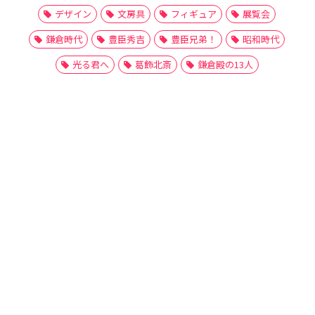
デザイン
文房具
フィギュア
展覧会
鎌倉時代
豊臣秀吉
豊臣兄弟！
昭和時代
光る君へ
葛飾北斎
鎌倉殿の13人