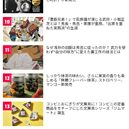
『豊臣兄弟！』で萩原護が演じる武将・小堀正
10
次とは？秀長・秀吉・家康が重用、“出家を重
ねた実務派”の生涯
なぜ浅井の旧臣は秀吉に従ったのか？ 武力を使
11
わず“自分の味方”に変えた裏工作の技法とは
しっかり抹茶の味わい、さらに果実の香りも楽
12
しめる「無糖フレーバー抹茶」ストロベリー、
マンゴー新発売
コンビニおにぎりが文房具に！コンビニの定番
13
商品をモチーフにした文房具シリーズ『ジムマ
ート』誕生