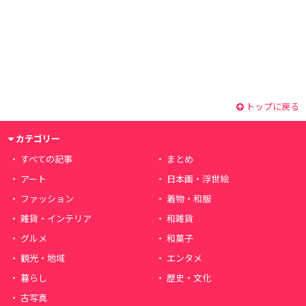
トップに戻る
カテゴリー
すべての記事
まとめ
アート
日本画・浮世絵
ファッション
着物・和服
雑貨・インテリア
和雑貨
グルメ
和菓子
観光・地域
エンタメ
暮らし
歴史・文化
古写真