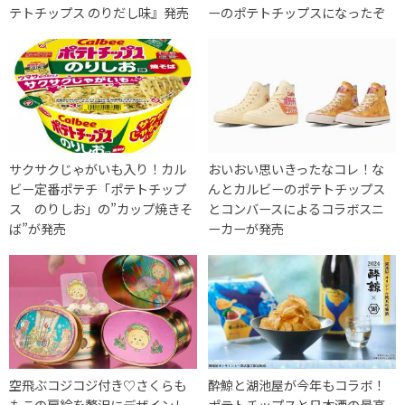
テトチップス のりだし味』発売
ーのポテトチップスになったぞ
サクサクじゃがいも入り！カル
おいおい思いきったなコレ！な
ビー定番ポテチ「ポテトチップ
んとカルビーのポテトチップス
ス のりしお」の”カップ焼きそ
とコンバースによるコラボスニ
ば”が発売
ーカーが発売
空飛ぶコジコジ付き♡さくらも
酔鯨と湖池屋が今年もコラボ！
もこの扉絵を贅沢にデザインし
ポテトチップスと日本酒の最高