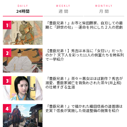
DAILY
WEEKLY
MONTHLY
24時間
週 間
月 間
『豊臣兄弟！』お市と柴田勝家、自刃しての最
1
期と「辞世の句」…運命を共にした２人の悲劇
【豊臣兄弟！】秀吉は本当に「女狂い」だった
2
のか？ 天下人を彩った11人の側室たちを時系列
で一挙紹介
『豊臣兄弟！』茶々＝悪女はほぼ創作？秀吉が
3
溺愛、豊臣家滅亡を背負わされた茶々(井上和)
の壮絶すぎる生涯
『豊臣兄弟！』で描かれた織田信長の道普請は
4
史実？信長が実施した街道整備の施策を紹介