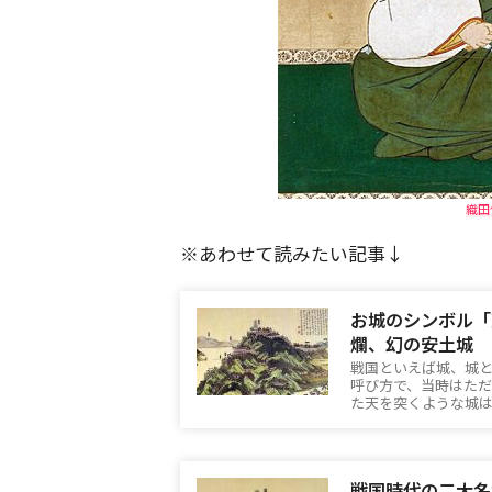
織田
※あわせて読みたい記事↓
お城のシンボル「
爛、幻の安土城
戦国といえば城、城
呼び方で、当時はた
た天を突くような城
戦国時代の二大名