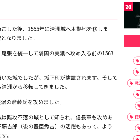
20
ごした後、1555年に清洲城へ本拠地を移しま
城となりました。
、尾張を統一して隣国の美濃へ攻め入る前の1563
築いた城でしたが、城下町が建設されます。そして
戦
も清洲から移転してきました。
美濃の斎藤氏を攻めました。
城は難攻不落の城として知られ、信長軍も攻めあ
徳
下藤吉郎（後の豊臣秀吉）の活躍もあって、よう
ます。