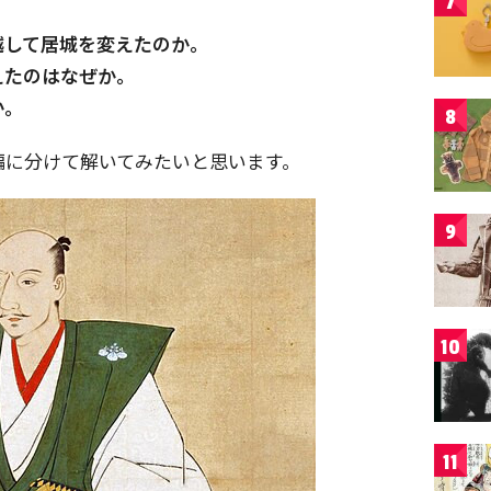
7
越して居城を変えたのか。
えたのはなぜか。
か。
8
編に分けて解いてみたいと思います。
9
10
11