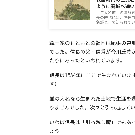
ように廃城へ追い
「二大名城」の運命
長の時代には、信長
名城として知られて
織田家のもともとの領地は尾張の東
でした。信長の父・信秀が今川氏豊
たりにあったといわれています。
信長は1534年にここで生まれてい
す）。
並の大名なら生まれた土地で生涯を
りませんでした。次々と引っ越して
いわば信長は
「引っ越し魔」
でもあ
ょう。