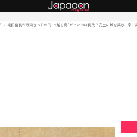
子
織田信長が戦国きっての”引っ越し魔”だったのは何故？安土に城を築き、京に