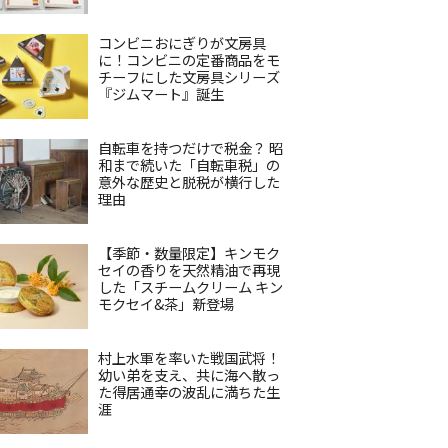
コンビニおにぎりが文房具
に！コンビニの定番商品をモ
チーフにした文房具シリーズ
『ジムマート』誕生
自転車を持つだけで税金？ 昭
和まで続いた「自転車税」の
意外な歴史と脱税が横行した
理由
【季節・数量限定】キンモク
セイの香りを天然精油で再現
した「スチームクリーム キン
モクセイ&茶」新登場
村上水軍を率いた戦国武将！
幼い弟を支え、共に海へ散っ
た得居通幸の波乱に満ちた生
涯