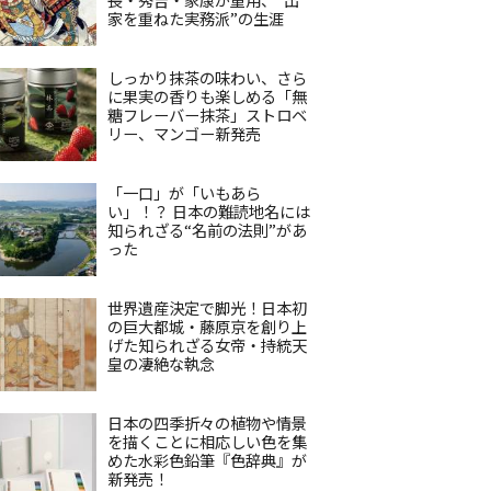
家を重ねた実務派”の生涯
しっかり抹茶の味わい、さら
に果実の香りも楽しめる「無
糖フレーバー抹茶」ストロベ
リー、マンゴー新発売
「一口」が「いもあら
い」！？ 日本の難読地名には
知られざる“名前の法則”があ
った
世界遺産決定で脚光！日本初
の巨大都城・藤原京を創り上
げた知られざる女帝・持統天
皇の凄絶な執念
日本の四季折々の植物や情景
を描くことに相応しい色を集
めた水彩色鉛筆『色辞典』が
新発売！