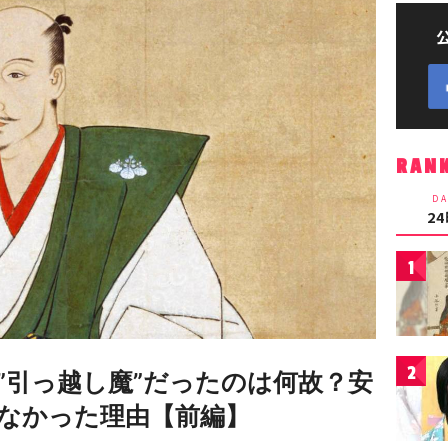
RAN
DA
2
1
2
”引っ越し魔”だったのは何故？安
なかった理由【前編】