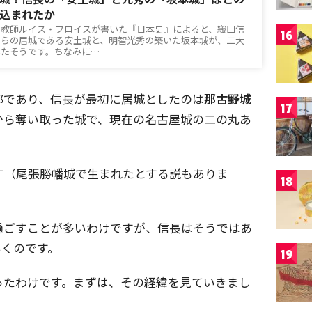
込まれたか
宣教師ルイス・フロイスが書いた『日本史』によると、織田信
16
自らの居城である安土城と、明智光秀の築いた坂本城が、二大
いたそうです。ちなみに…
部であり、信長が最初に居城としたのは
那古野城
17
から奪い取った城で、現在の名古屋城の二の丸あ
ます（尾張勝幡城で生まれたとする説もありま
18
過ごすことが多いわけですが、信長はそうではあ
いくのです。
19
ったわけです。まずは、その経緯を見ていきまし