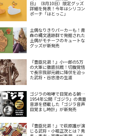
日』（8月10日）限定グッズ
詳細を発表！今年はシリコン
ポーチ「はとっこ」
土偶なりきりパーカーも！青
森の縄文遺跡群で発掘された
土偶がモチーフのキュートな
グッズが新発売
『豊臣兄弟！』小一郎の5万
の大軍に徹底抗戦！切腹覚悟
で長宗我部元親に降伏を迫っ
た武将・谷忠澄の生涯
ゴジラの咆哮で目覚める朝…
1954年公開『ゴジラ』の貴重
音源を搭載した「ゴジラ音声
目覚まし時計」が新発売
『豊臣兄弟！』で萩原護が演
じる武将・小堀正次とは？秀
長・秀吉・家康が重用、“出