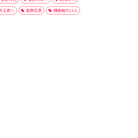
光る君へ
葛飾北斎
鎌倉殿の13人