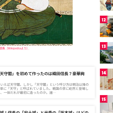
12
13
信長（Wikipediaより）
14
天守閣」を初めて作ったのは織田信長？豪華絢
といえば天守閣。しかし「天守閣」という呼び方は明治以降の
だ単に「天守」と呼ばれていました。戦国の世に屹然と登場し
は、一体だれが最初に造ったのか。諸…
15
城！信長の「安土城」と光秀の「坂本城」はどの