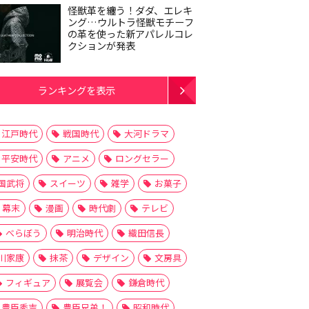
怪獣革を纏う！ダダ、エレキ
ング…ウルトラ怪獣モチーフ
の革を使った新アパレルコレ
クションが発表
ランキングを表示
江戸時代
戦国時代
大河ドラマ
平安時代
アニメ
ロングセラー
国武将
スイーツ
雑学
お菓子
幕末
漫画
時代劇
テレビ
べらぼう
明治時代
織田信長
川家康
抹茶
デザイン
文房具
フィギュア
展覧会
鎌倉時代
豊臣秀吉
豊臣兄弟！
昭和時代