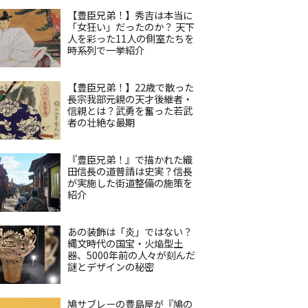
【豊臣兄弟！】秀吉は本当に
「女狂い」だったのか？ 天下
人を彩った11人の側室たちを
時系列で一挙紹介
【豊臣兄弟！】22歳で散った
長宗我部元親の天才後継者・
信親とは？武勇を奮った若武
者の壮絶な最期
『豊臣兄弟！』で描かれた織
田信長の道普請は史実？信長
が実施した街道整備の施策を
紹介
あの装飾は「炎」ではない？
縄文時代の国宝・火焔型土
器、5000年前の人々が刻んだ
謎とデザインの秘密
鳩サブレーの豊島屋が『鳩の