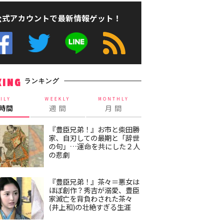
公式アカウントで最新情報ゲット！
ランキング
KING
ILY
WEEKLY
MONTHLY
4時間
週 間
月 間
『豊臣兄弟！』お市と柴田勝
家、自刃しての最期と「辞世
の句」…運命を共にした２人
の悲劇
『豊臣兄弟！』茶々＝悪女は
ほぼ創作？秀吉が溺愛、豊臣
家滅亡を背負わされた茶々
(井上和)の壮絶すぎる生涯