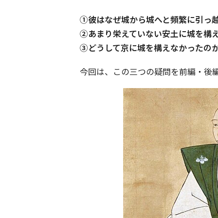
①彼はなぜ城から城へと頻繁に引っ
②あまり栄えていない安土に城を構
③どうして京に城を構えなかったの
今回は、この三つの疑問を前編・後